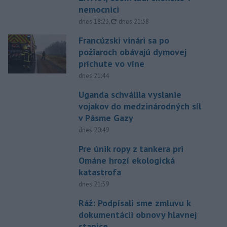
nemocnici
aktualizované
dnes 18:23
,
dnes 21:38
Francúzski vinári sa po
požiaroch obávajú dymovej
príchute vo víne
dnes 21:44
Uganda schválila vyslanie
vojakov do medzinárodných síl
v Pásme Gazy
dnes 20:49
Pre únik ropy z tankera pri
Ománe hrozí ekologická
katastrofa
dnes 21:59
Ráž: Podpísali sme zmluvu k
dokumentácii obnovy hlavnej
stanice