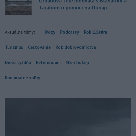
Orbánová telefonovala s Blanárom a
Tarabom o pomoci na Dunaji
Aktuálne témy:
Kvízy
Podcasty
Rok Ľ.Štúra
Turizmus
Cestovanie
Rok dobrovoľníctva
Dielo týždňa
Referendum
MS v hokeji
Komunálne voľby