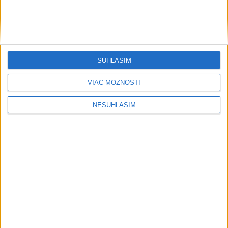
SÚHLASÍM
VIAC MOŽNOSTÍ
NESÚHLASÍM
....