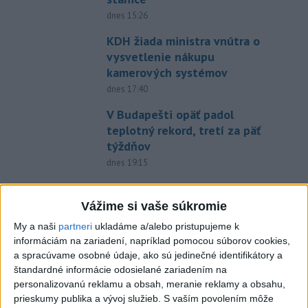
dnes 15:26
KDH žiada ministra vnútra o
vysvetlenie nákupu
kamerových systémov
dnes 17:40
V Budapešti opäť padol
teplotný rekord, tretí za päť
týždňov
dnes 19:15
Twente deklasovalo DAC 6:0 v
prvom zápase 3. predkola
Vážime si vaše súkromie
dnes 22:03
My a naši
partneri
ukladáme a/alebo pristupujeme k
informáciám na zariadení, napríklad pomocou súborov cookies,
Slovenskí hádzanári zdolali
a spracúvame osobné údaje, ako sú jedinečné identifikátory a
Taliansko 38:37
štandardné informácie odosielané zariadením na
aktualizované
dnes 16:28
,
dnes 19:55
personalizovanú reklamu a obsah, meranie reklamy a obsahu,
prieskumy publika a vývoj služieb.
S vaším povolením môže