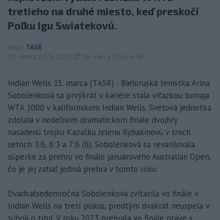
tretieho na druhé miesto, keď preskočí
Poľku Igu Swiatekovú.
Autor
TASR
aktualizované
15. marca 2026 21:57
,
16. marca 2026 6:48
Indian Wells 15. marca (TASR) - Bieloruská tenistka Arina
Sobolenková sa prvýkrát v kariére stala víťazkou turnaja
WTA 1000 v kalifornskom Indian Wells. Svetová jednotka
zdolala v nedeľnom dramatickom finále dvojhry
nasadenú trojku Kazašku Jelenu Rybakinovú v troch
setoch 3:6, 6:3 a 7:6 (6). Sobolenková sa revanšovala
súperke za prehru vo finále januárového Australian Open,
čo je jej zatiaľ jediná prehra v tomto roku.
Dvadsaťsedemročná Sobolenková zvíťazila vo finále v
Indian Wells na tretí pokus, predtým dvakrát neuspela v
súboji o titul. V roku 2023 prehrala vo finále práve s