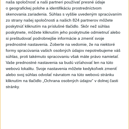
Práve teraz
naša spoločnosť a naši partneri používať presné údaje
o geografickej polohe a identifikáciu prostredníctvom
-
Pri pobreží Ománu hrozí ekologická katastrofa pre únik
21:58
skenovania zariadenia. Súhlas s vyššie uvedeným spracúvaním
čoraz
väčšieho množstva ropy z tankera, ktorý narazil na plytčinu v
zo strany našej spoločnosti a našich 824 partnerov môžete
blízkosti prírodnej rezervácie.
poskytnúť kliknutím na príslušné tlačidlo. Skôr než súhlas
poskytnete, môžete kliknutím jeho poskytnutie odmietnuť alebo
Viac
si preštudovať podrobnejšie informácie a zmeniť svoje
Videá a prenosy TASR TV
prednostné nastavenia.
Zoberte na vedomie, že na niektoré
formy spracúvania vašich osobných údajov nepotrebujeme váš
Deväť Slovákov zabojuje na ME v Paríži
súhlas, proti takémuto spracovaniu však máte právo namietať.
o čo najlepšie výsledky
Vaše prednostné nastavenia sa budú vzťahovať len na túto
webovú lokalitu. Svoje nastavenia môžete kedykoľvek zmeniť
alebo svoj súhlas odvolať návratom na túto webovú stránku
Viac
kliknutím na tlačidlo „Ochrana osobných údajov“ v dolnej časti
Najčítanejšie
stránky.
6h
24h
7d
ÚPLNÉ ZATMENIE SLNKA: Časť Európy
1
zahalí tma, hrozia dôsledky