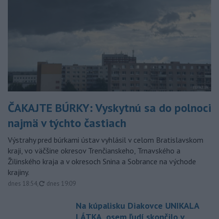
ČAKAJTE BÚRKY: Vyskytnú sa do polnoci
najmä v týchto častiach
Výstrahy pred búrkami ústav vyhlásil v celom Bratislavskom
kraji, vo väčšine okresov Trenčianskeho, Trnavského a
Žilinského kraja a v okresoch Snina a Sobrance na východe
krajiny.
aktualizované
dnes 18:54
,
dnes 19:09
Na kúpalisku Diakovce UNIKALA
LÁTKA, osem ľudí skončilo v