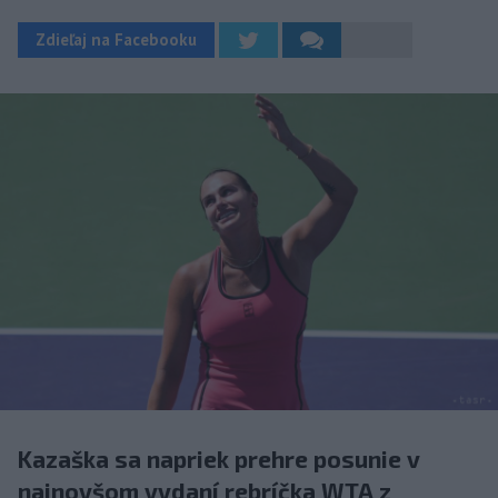
Zdieľaj na Facebooku
Kazaška sa napriek prehre posunie v
najnovšom vydaní rebríčka WTA z