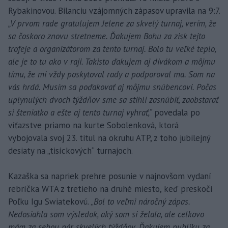
Rybakinovou. Bilanciu vzájomných zápasov upravila na 9:7.
„V prvom rade gratulujem Jelene za skvelý turnaj, verím, že
sa čoskoro znovu stretneme. Ďakujem Bohu za zisk tejto
trofeje a organizátorom za tento turnaj. Bolo tu veľké teplo,
ale je to tu ako v raji. Takisto ďakujem aj divákom a môjmu
tímu, že mi vždy poskytoval rady a podporoval ma. Som na
vás hrdá. Musím sa poďakovať aj môjmu snúbencovi. Počas
uplynulých dvoch týždňov sme sa stihli zasnúbiť, zaobstarať
si šteniatko a ešte aj tento turnaj vyhrať,“
povedala po
víťazstve priamo na kurte Sobolenková, ktorá
vybojovala svoj 23. titul na okruhu ATP, z toho jubilejný
desiaty na „tisíckových“ turnajoch.
Kazaška sa napriek prehre posunie v najnovšom vydaní
rebríčka WTA z tretieho na druhé miesto, keď preskočí
Poľku Igu Swiatekovú. „
Bol to veľmi náročný zápas.
Nedosiahla som výsledok, aký som si želala, ale celkovo
mám za sebou pár skvelých týždňov. Ďakujem publiku za