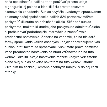
naša spoločnosť a naši partneri používať presné údaje
Práve teraz
o geografickej polohe a identifikáciu prostredníctvom
-
Piatkový požiar v bratislavskej rafinérii Slovnaft je pod
skenovania zariadenia. Súhlas s vyššie uvedeným spracúvaním
15:21
kontrolou.
Príčina jeho vzniku bude predmetom vyšetrovania. Pre
zo strany našej spoločnosti a našich 824 partnerov môžete
TASR to potvrdil hovorca rafinérie Anton Molnár.
poskytnúť kliknutím na príslušné tlačidlo. Skôr než súhlas
poskytnete, môžete kliknutím jeho poskytnutie odmietnuť alebo
si preštudovať podrobnejšie informácie a zmeniť svoje
Viac
Videá a prenosy TASR TV
prednostné nastavenia.
Zoberte na vedomie, že na niektoré
formy spracúvania vašich osobných údajov nepotrebujeme váš
súhlas, proti takémuto spracovaniu však máte právo namietať.
Deväť Slovákov zabojuje na ME v Paríži
Vaše prednostné nastavenia sa budú vzťahovať len na túto
o čo najlepšie výsledky
webovú lokalitu. Svoje nastavenia môžete kedykoľvek zmeniť
alebo svoj súhlas odvolať návratom na túto webovú stránku
kliknutím na tlačidlo „Ochrana osobných údajov“ v dolnej časti
Viac
stránky.
Najčítanejšie
6h
24h
7d
Horúčavy vystriedajú búrky: Výstrahy
1
vydali vo viacerých okresoch