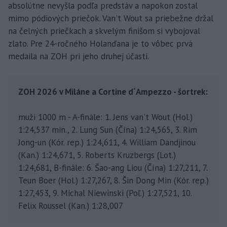
absolútne nevyšla podľa predstáv a napokon zostal
mimo pódiových priečok. Van't Wout sa priebežne držal
na čelných priečkach a skvelým finišom si vybojoval
zlato. Pre 24-ročného Holanďana je to vôbec prvá
medaila na ZOH pri jeho druhej účasti.
ZOH 2026 v Miláne a Cortine d´Ampezzo - šortrek:
muži 1000 m - A-finále: 1. Jens van't Wout (Hol.)
1:24,537 min., 2. Lung Sun (Čína) 1:24,565, 3. Rim
Jong-un (Kór. rep.) 1:24,611, 4. William Dandjinou
(Kan.) 1:24,671, 5. Roberts Kruzbergs (Lot.)
1:24,681, B-finále: 6. Šao-ang Liou (Čína) 1:27,211, 7.
Teun Boer (Hol.) 1:27,267, 8. Šin Dong Min (Kór. rep.)
1:27,453, 9. Michal Niewinski (Poľ.) 1:27,521, 10.
Felix Roussel (Kan.) 1:28,007