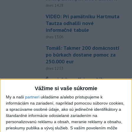
dnes 14:28
VIDEO: Pri pamätníku Hartmuta
Tautza odhalili nové
informačné tabule
dnes 13:06
Tomáš: Takmer 200 domácností
po búrkach dostane pomoc za
250.000 eur
dnes 12:53
Španielska polícia rozbila
skupinu pašerákov a
Vážime si vaše súkromie
prevádzačov
My a naši
partneri
ukladáme a/alebo pristupujeme k
dnes 12:39
informáciám na zariadení, napríklad pomocou súborov cookies,
a spracúvame osobné údaje, ako sú jedinečné identifikátory a
Forsterovú čaká v Birminghame
štandardné informácie odosielané zariadením na
opäť dvojboj, Volka piate ME
personalizovanú reklamu a obsah, meranie reklamy a obsahu,
dnes 11:43
prieskumy publika a vývoj služieb.
S vaším povolením môže