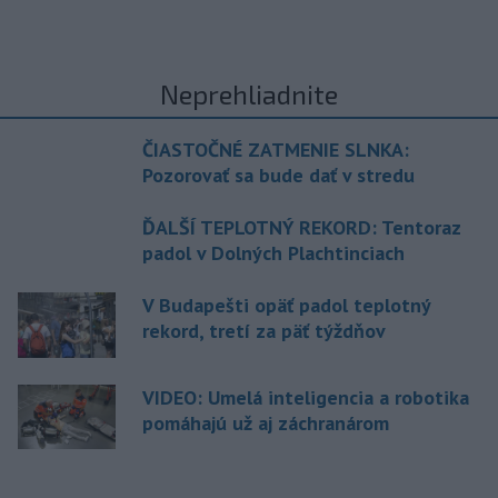
Neprehliadnite
ČIASTOČNÉ ZATMENIE SLNKA:
Pozorovať sa bude dať v stredu
ĎALŠÍ TEPLOTNÝ REKORD: Tentoraz
padol v Dolných Plachtinciach
V Budapešti opäť padol teplotný
rekord, tretí za päť týždňov
VIDEO: Umelá inteligencia a robotika
pomáhajú už aj záchranárom