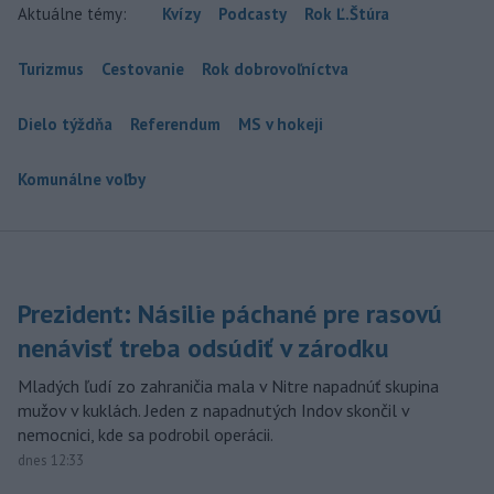
Aktuálne témy:
Kvízy
Podcasty
Rok Ľ.Štúra
Turizmus
Cestovanie
Rok dobrovoľníctva
Dielo týždňa
Referendum
MS v hokeji
Komunálne voľby
Prezident: Násilie páchané pre rasovú
nenávisť treba odsúdiť v zárodku
Mladých ľudí zo zahraničia mala v Nitre napadnúť skupina
mužov v kuklách. Jeden z napadnutých Indov skončil v
nemocnici, kde sa podrobil operácii.
dnes 12:33