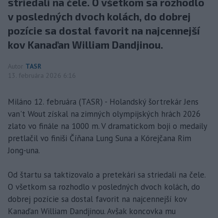
striedali na čele. O všetkom sa rozhodlo
v posledných dvoch kolách, do dobrej
pozície sa dostal favorit na najcennejší
kov Kanaďan William Dandjinou.
Autor
TASR
13. februára 2026 6:16
Miláno 12. februára (TASR) - Holandský šortrekár Jens
van't Wout získal na zimných olympijských hrách 2026
zlato vo finále na 1000 m. V dramatickom boji o medaily
pretlačil vo finiši Číňana Lung Suna a Kórejčana Rim
Jong-una.
Od štartu sa taktizovalo a pretekári sa striedali na čele.
O všetkom sa rozhodlo v posledných dvoch kolách, do
dobrej pozície sa dostal favorit na najcennejší kov
Kanaďan William Dandjinou. Avšak koncovka mu