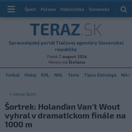
Index
Šport
Počasie
Publicistika
Slovensko
Zahranič
TERAZ
.SK
Spravodajský portál Tlačovej agentúry Slovenskej
republiky
Piatok
7. august 2026
Meniny má
Štefánia
Futbal
Hokej
KHL
NHL
Tenis
Tipos Extraliga
Niké 
< sekcia
Šport
Šortrek: Holanďan Van't Wout
vyhral v dramatickom finále na
1000 m