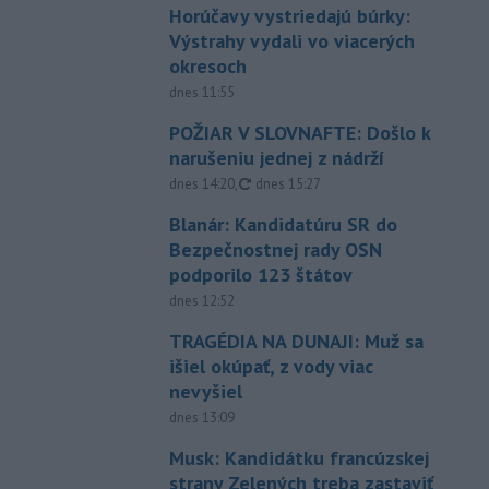
Horúčavy vystriedajú búrky:
Výstrahy vydali vo viacerých
okresoch
dnes 11:55
POŽIAR V SLOVNAFTE: Došlo k
narušeniu jednej z nádrží
aktualizované
dnes 14:20
,
dnes 15:27
Blanár: Kandidatúru SR do
Bezpečnostnej rady OSN
podporilo 123 štátov
dnes 12:52
TRAGÉDIA NA DUNAJI: Muž sa
išiel okúpať, z vody viac
nevyšiel
dnes 13:09
Musk: Kandidátku francúzskej
strany Zelených treba zastaviť