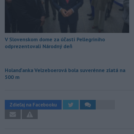
V Slovenskom dome za účasti Pellegriniho
odprezentovali Národný deň
Holanďanka Velzeboerová bola suverénne zlatá na
500 m
Zdieľaj na Facebooku