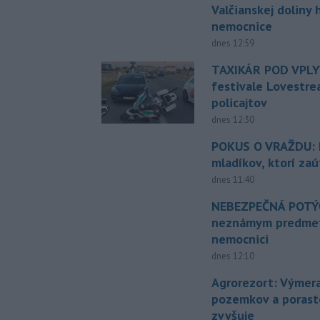
Valčianskej doliny 
nemocnice
dnes 12:59
TAXIKÁR POD VPL
festivale Lovestre
policajtov
dnes 12:30
POKUS O VRAŽDU: Po
mladíkov, ktorí zaú
dnes 11:40
NEBEZPEČNÁ POTÝČ
neznámym predmet
nemocnici
dnes 12:10
Agrorezort: Výmer
pozemkov a porast
zvyšuje