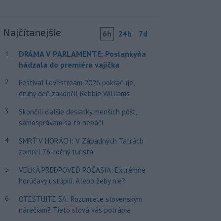
Najčítanejšie
6h
24h
7d
DRÁMA V PARLAMENTE: Poslankyňa
1
hádzala do premiéra vajíčka
2
Festival Lovestream 2026 pokračuje,
druhý deň zakončil Robbie Williams
3
Skončili ďalšie desiatky menších pôšt,
samosprávam sa to nepáči
4
SMRŤ V HORÁCH: V Západných Tatrách
zomrel 76-ročný turista
5
VEĽKÁ PREDPOVEĎ POČASIA: Extrémne
horúčavy ustúpili. Alebo žeby nie?
6
OTESTUJTE SA: Rozumiete slovenským
nárečiam? Tieto slová vás potrápia