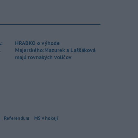
:
HRABKO o výhode
.
Majerského:Mazurek a Laššáková
majú rovnakých voličov
Referendum
MS v hokeji