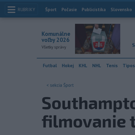
RUBRIKY
Index
Šport
Počasie
Publicistika
Slovensko
Komunálne
voľby 2026
S
Všetky správy
Futbal
Hokej
KHL
NHL
Tenis
Tipos
< sekcia
Šport
Southampto
filmovanie