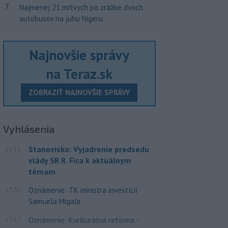
7
Najmenej 21 mŕtvych po zrážke dvoch
autobusov na juhu Nigeru
Najnovšie správy
na Teraz.sk
ZOBRAZIŤ NAJNOVŠIE SPRÁVY
Vyhlásenia
Stanovisko: Vyjadrenie predsedu
21:21
vlády SR R. Fica k aktuálnym
témam
17:32
Oznámenie: TK ministra investícií
Samuela Migaľa
17:17
Oznámenie: Kurikurálna reforma -