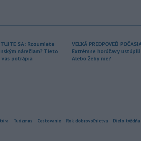
TUJTE SA: Rozumiete
VEĽKÁ PREDPOVEĎ POČASIA
enským nárečiam? Tieto
Extrémne horúčavy ustúpili
 vás potrápia
Alebo žeby nie?
túra
Turizmus
Cestovanie
Rok dobrovoľníctva
Dielo týždňa