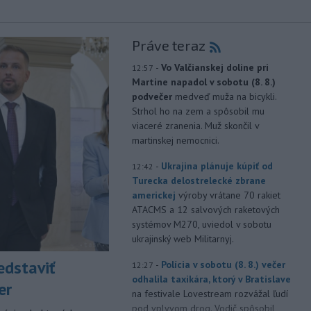
Práve teraz
-
Vo Valčianskej doline pri
12:57
Martine napadol v sobotu (8. 8.)
podvečer
medveď muža na bicykli.
Strhol ho na zem a spôsobil mu
viaceré zranenia. Muž skončil v
martinskej nemocnici.
-
Ukrajina plánuje kúpiť od
12:42
Turecka delostrelecké zbrane
americkej
výroby vrátane 70 rakiet
ATACMS a 12 salvových raketových
systémov M270, uviedol v sobotu
ukrajinský web Militarnyj.
edstaviť
-
Polícia v sobotu (8. 8.) večer
12:27
odhalila taxikára, ktorý v Bratislave
er
na festivale Lovestream rozvážal ľudí
pod vplyvom drog. Vodič spôsobil