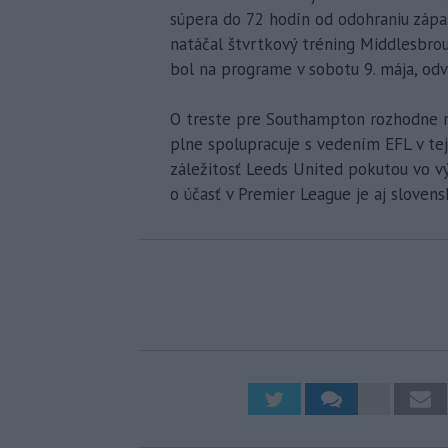
súpera do 72 hodín od odohraniu zápa
natáčal štvrtkový tréning Middlesbroug
bol na programe v sobotu 9. mája, odv
O treste pre Southampton rozhodne nez
plne spolupracuje s vedením EFL v tej
záležitosť Leeds United pokutou vo vý
o účasť v Premier League je aj slovens