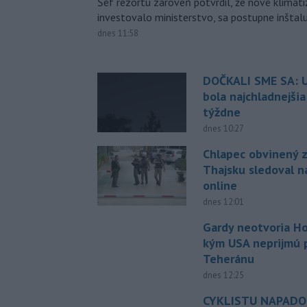
Šéf rezortu zároveň potvrdil, že nové klimati
investovalo ministerstvo, sa postupne inštal
dnes 11:58
DOČKALI SME SA: U
bola najchladnejši
týždne
dnes 10:27
Chlapec obvinený z
Thajsku sledoval n
online
dnes 12:01
Gardy neotvoria Ho
kým USA neprijmú
Teheránu
dnes 12:25
CYKLISTU NAPADO