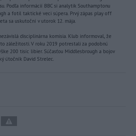
su. Podľa informácií BBC si analytik Southamptonu
h a fotil taktické veci súpera. Prvý zápas play off
eta sa uskutoční v utorok 12. mája.
ávislá disciplinárna komisia. Klub informoval, že
to záležitosti. V roku 2019 potrestali za podobnú
ške 200 tisíc libier. Súčasťou Middlesbrough a bojov
ký útočník David Strelec.