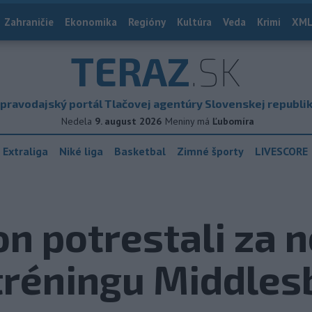
Zahraničie
Ekonomika
Regióny
Kultúra
Veda
Krimi
XML
TERAZ
.SK
pravodajský portál Tlačovej agentúry Slovenskej republi
Nedela
9. august 2026
Meniny má
Ľubomíra
 Extraliga
Niké liga
Basketbal
Zimné športy
LIVESCORE
n potrestali za 
 tréningu Middle