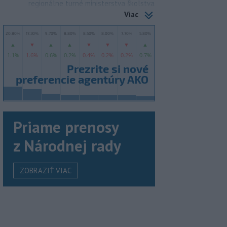
regionálne turné ministerstva školstva
Viac
Priame prenosy
z Národnej rady
ZOBRAZIŤ VIAC