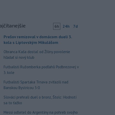
ajčítanejšie
6h
24h
7d
Prešov remizoval v domácom dueli 3.
kola s Liptovským Mikulášom
Obranca Kaša dostal od Žiliny povolenie
hľadať si nový klub
Futbalisti Ružomberka podľahli Podbrezovej v
3. kole
Futbalisti Spartaka Trnava zvíťazili nad
Banskou Bystricou 3:0
Slováci prehrali duel o bronz, Štolc: Hodnotí
sa to ťažko
Messi odletel do Argentíny na pohreb svojho