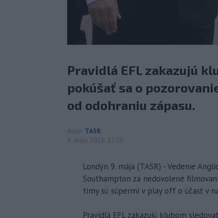
Pravidlá EFL zakazujú kl
pokúšať sa o pozorovani
od odohraniu zápasu.
Autor
TASR
9. mája 2026 12:20
Londýn 9. mája (TASR) - Vedenie Anglic
Southampton za nedovolené filmovani
tímy sú súpermi v play off o účasť v 
Pravidlá EFL zakazujú klubom sledovať