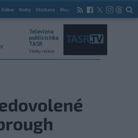
 Odber
Knihy
Útulkovo
Magazín
News Now
Archív
TASR
Televízna
publicistika
TASR
ky
Všetky relácie
nedovolené
sbrough