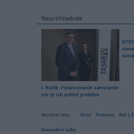
Neprehliadnite
OTES
slov
slová
J. Božik: Financovanie samospráv
nie je ich jediný problém
Aktuálne témy:
Kvízy
Podcasty
Rok Ľ.Š
Komunálne voľby