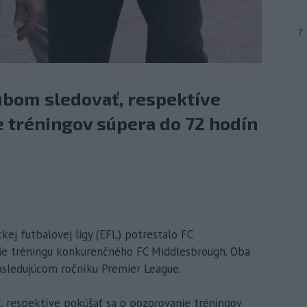
7
ubom sledovať, respektíve
e tréningov súpera do 72 hodín
kej futbalovej ligy (EFL) potrestalo FC
e tréningu konkurenčného FC Middlesbrough. Oba
nasledujúcom ročníku Premier League.
, respektíve pokúšať sa o pozorovanie tréningov