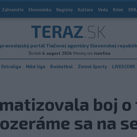
Zahraničie
Ekonomika
Regióny
Kultúra
Veda
Krimi
XML
TERAZ
.SK
pravodajský portál Tlačovej agentúry Slovenskej republi
Štvrtok
6. august 2026
Meniny má
Jozefína
 Extraliga
Niké liga
Basketbal
Zimné športy
LIVESCORE
matizovala boj o t
Pozeráme sa na s