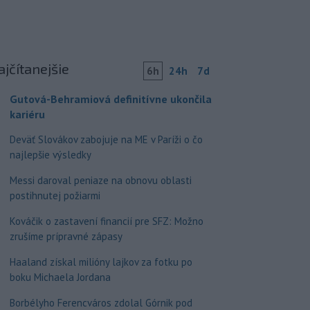
ajčítanejšie
6h
24h
7d
Gutová-Behramiová definitívne ukončila
kariéru
Deväť Slovákov zabojuje na ME v Paríži o čo
najlepšie výsledky
Messi daroval peniaze na obnovu oblasti
postihnutej požiarmi
Kováčik o zastavení financií pre SFZ: Možno
zrušíme prípravné zápasy
Haaland získal milióny lajkov za fotku po
boku Michaela Jordana
Borbélyho Ferencváros zdolal Górnik pod