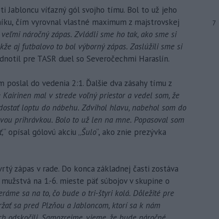
ti Jabloncu víťazný gól svojho tímu. Bol to už jeho
níku, čím vyrovnal vlastné maximum z majstrovskej
7
l veľmi náročný zápas. Zvládli sme ho tak, ako sme si
akže aj futbalovo to bol výborný zápas. Zaslúžili sme si
odnotil pre TASR duel so Severočechmi Haraslín.
m poslal do vedenia 2:1. Ďalšie dva zásahy tímu z
e Kairinen mal v strede voľný priestor a vedel som, že
dostať loptu do nábehu. Zdvihol hlavu, nabehol som do
ovou prihrávkou. Bolo to už len na mne. Popasoval som
ť,
“ opísal gólovú akciu „
Šulo
“, ako znie prezývka
tvrtý zápas v rade. Do konca základnej časti zostáva
mužstvá na 1.-6. mieste päť súbojov v skupine o
áme sa na to, čo bude o tri-štyri kolá. Dôležité pre
ržať sa pred Plzňou a Jabloncom, ktorí sa k nám
ich odskočili. Samozrejme, vieme, že bude náročné