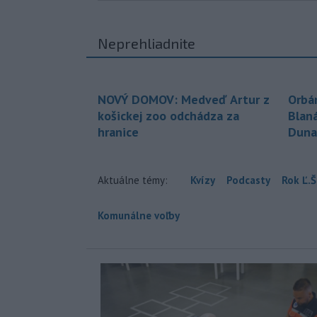
Neprehliadnite
NOVÝ DOMOV: Medveď Artur z
Orbá
košickej zoo odchádza za
Blan
hranice
Duna
Aktuálne témy:
Kvízy
Podcasty
Rok Ľ.Š
Komunálne voľby