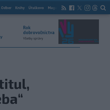
 Odber
Knihy
Útulkovo
Magazín
News Now
Archív
TASR
Rok
dobrovoľníctva
ky
Všetky správy
itul,
eba“