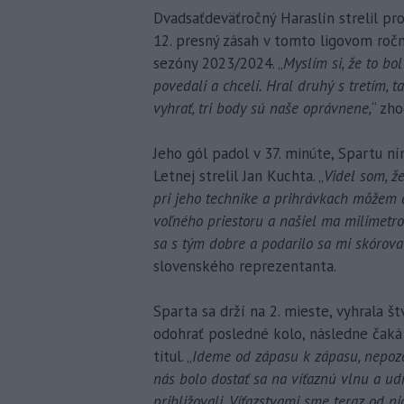
Dvadsaťdeväťročný Haraslín strelil pro
12. presný zásah v tomto ligovom roč
sezóny 2023/2024. „
Myslím si, že to bo
povedali a chceli. Hral druhý s tretím, t
vyhrať, tri body sú naše oprávnene,
“ zh
Jeho gól padol v 37. minúte, Spartu ní
Letnej strelil Jan Kuchta. „
Videl som, ž
pri jeho technike a prihrávkach môžem 
voľného priestoru a našiel ma milimetr
sa s tým dobre a podarilo sa mi skórova
slovenského reprezentanta.
Sparta sa drží na 2. mieste, vyhrala š
odohrať posledné kolo, následne čaká 
titul. „
Ideme od zápasu k zápasu, nepozer
nás bolo dostať sa na víťaznú vlnu a ud
približovali. Víťazstvami sme teraz od n