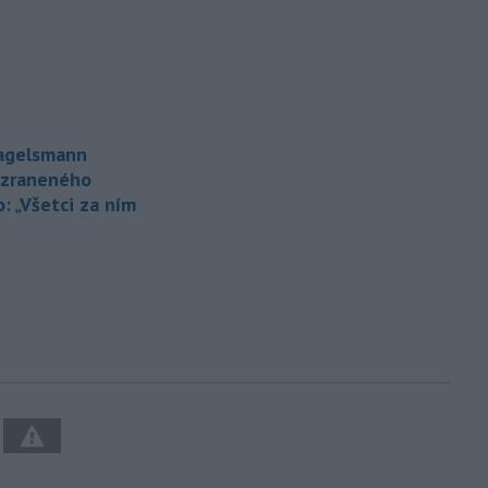
agelsmann
 zraneného
: „Všetci za ním