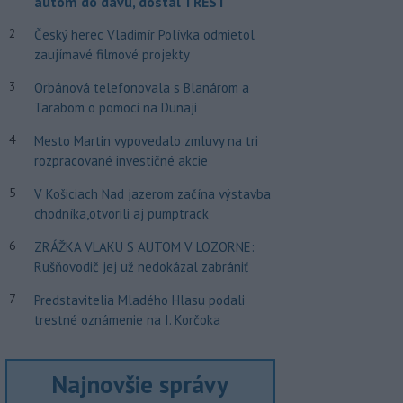
autom do davu, dostal TREST
2
Český herec Vladimír Polívka odmietol
zaujímavé filmové projekty
3
Orbánová telefonovala s Blanárom a
Tarabom o pomoci na Dunaji
4
Mesto Martin vypovedalo zmluvy na tri
rozpracované investičné akcie
5
V Košiciach Nad jazerom začína výstavba
chodníka,otvorili aj pumptrack
6
ZRÁŽKA VLAKU S AUTOM V LOZORNE:
Rušňovodič jej už nedokázal zabrániť
7
Predstavitelia Mladého Hlasu podali
trestné oznámenie na I. Korčoka
Najnovšie správy