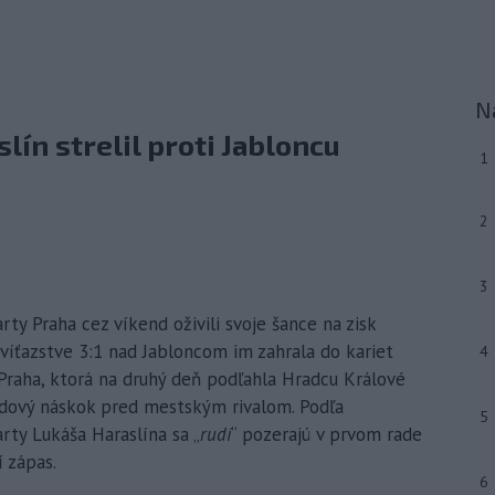
N
ín strelil proti Jabloncu
1
2
3
arty Praha cez víkend oživili svoje šance na zisk
víťazstve 3:1 nad Jabloncom im zahrala do kariet
4
e Praha, ktorá na druhý deň podľahla Hradcu Králové
odový náskok pred mestským rivalom. Podľa
5
rty Lukáša Haraslína sa „
rudí
“ pozerajú v prvom rade
 zápas.
6