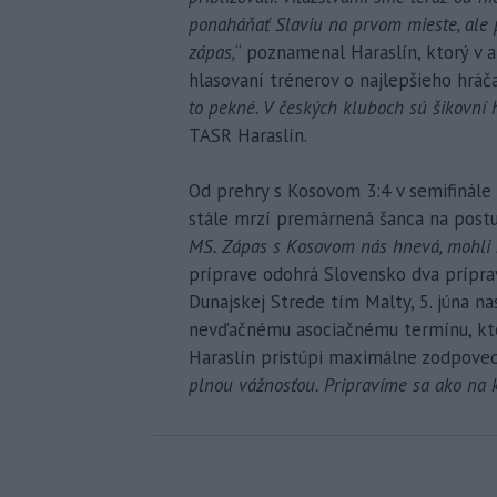
ponaháňať Slaviu na prvom mieste, ale 
zápas,
“ poznamenal Haraslín, ktorý v 
hlasovaní trénerov o najlepšieho hráč
to pekné. V českých kluboch sú šikovní h
TASR Haraslín.
Od prehry s Kosovom 3:4 v semifinále
stále mrzí premárnená šanca na postu
MS. Zápas s Kosovom nás hnevá, mohli sm
príprave odohrá Slovensko dva prípra
Dunajskej Strede tím Malty, 5. júna na
nevďačnému asociačnému termínu, kto
Haraslín pristúpi maximálne zodpoved
plnou vážnosťou. Pripravíme sa ako na 