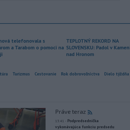
nová telefonovala s
TEPLOTNÝ REKORD NA
árom a Tarabom o pomoci na
SLOVENSKU: Padol v Kameni
ji
nad Hronom
túra
Turizmus
Cestovanie
Rok dobrovoľníctva
Dielo týždňa
Práve teraz
-
Podpredsedníčka
13:41
vykonávajúca funkciu predsedu