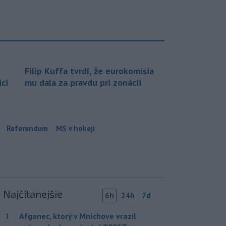
Filip Kuffa tvrdí, že eurokomisia
ci
mu dala za pravdu pri zonácii
Referendum
MS v hokeji
Najčítanejšie
6h
24h
7d
Afganec, ktorý v Mníchove vrazil
1