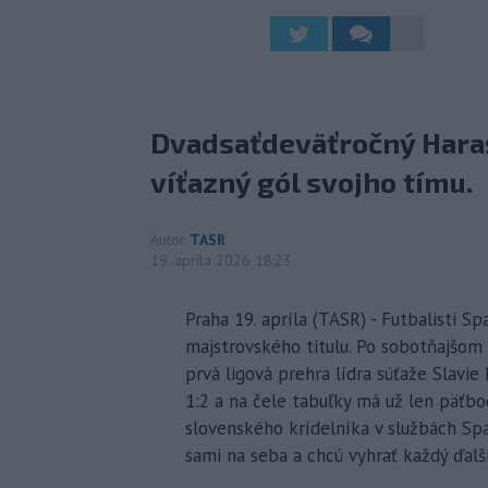
Dvadsaťdeväťročný Harasl
víťazný gól svojho tímu.
Autor
TASR
19. apríla 2026 18:23
Praha 19. apríla (TASR) - Futbalisti Sp
majstrovského titulu. Po sobotňajšom 
prvá ligová prehra lídra súťaže Slavi
1:2 a na čele tabuľky má už len päťb
slovenského krídelníka v službách Spa
sami na seba a chcú vyhrať každý ďalší