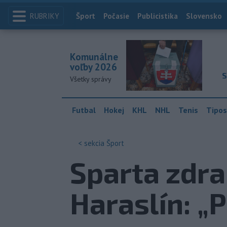
RUBRIKY
Index
Šport
Počasie
Publicistika
Slovensko
Komunálne
voľby 2026
S
Všetky správy
Futbal
Hokej
KHL
NHL
Tenis
Tipos
< sekcia
Šport
Sparta zdra
Haraslín: „