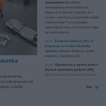
maďarského
Národného
zhromaždenia Anikó Hallerová
Nagyová vo štvrtok oznámila, že v
súlade s návrhom poslaneckého klubu
vládnej strany Tisza rozhodne
zákonodarný zbor o novej hlave štátu
na budúci utorok.
-
Európska komisia (EK) sa
13:31
pripravuje na možné dôsledky
úplného
zatmenia Slnka na výrobu
elektriny v Európskej únii.
robotika
-
Vlastníctvo a správa lesov v
13:24
štyroch národných parkoch (NP),
ktoré začiatkom júla prešli zonáciou,
esie hrudníka,
plne prechádza pod národné parky.
árom odtransportovať
ebujú, a ďalšie
Viac
-
Hasiči aj vo štvrtok
12:57
pokračujú v boji s rozsiahlymi
lesnými požiarmi
na západnom
Balkáne, kde v týchto dňoch horúčavy