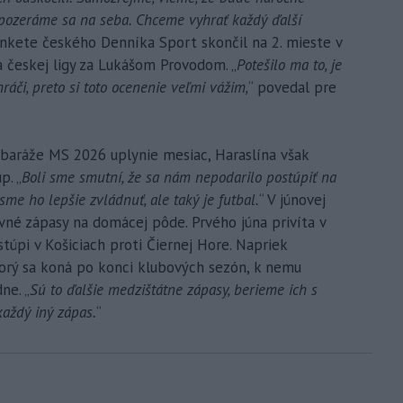
pozeráme sa na seba. Chceme vyhrať každý ďalší
ankete českého Denníka Sport skončil na 2. mieste v
a českej ligy za Lukášom Provodom. „
Potešilo ma to, je
ráči, preto si toto ocenenie veľmi vážim,
“ povedal pre
 baráže MS 2026 uplynie mesiac, Haraslína však
p. „
Boli sme smutní, že sa nám nepodarilo postúpiť na
e ho lepšie zvládnuť, ale taký je futbal.
“ V júnovej
vné zápasy na domácej pôde. Prvého júna privíta v
stúpi v Košiciach proti Čiernej Hore. Napriek
rý sa koná po konci klubových sezón, k nemu
ne. „
Sú to ďalšie medzištátne zápasy, berieme ich s
každý iný zápas.
“