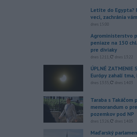
Letíte do Egypta? 
veci, zachránia vá
dnes 15:00
Agroministerstvo 
peniaze na 150 chl
pre diviaky
aktualizovan
dnes 12:11
,
dnes 13:22
ÚPLNÉ ZATMENIE S
Európy zahalí tma,
aktualizovan
dnes 13:35
,
dnes 14:03
Taraba s Takáčom p
memorandum o pr
pozemkov pod NP
aktualizovan
dnes 13:26
,
dnes 14:05
Maďarský parlamen