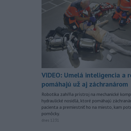
VIDEO: Umelá inteligencia a 
pomáhajú už aj záchranárom
Robotika zahŕňa prístroj na mechanické kompr
hydraulické nosidlá, ktoré pomáhajú záchran
pacienta a premiestniť ho na miesto, kam potr
pomôcky.
dnes 12:31