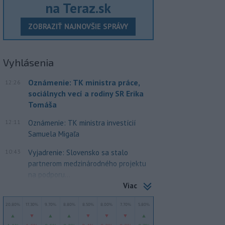
na Teraz.sk
ZOBRAZIŤ NAJNOVŠIE SPRÁVY
Vyhlásenia
Oznámenie: TK ministra práce,
12:26
sociálnych vecí a rodiny SR Erika
Tomáša
12:11
Oznámenie: TK ministra investícií
Samuela Migaľa
10:43
Vyjadrenie: Slovensko sa stalo
partnerom medzinárodného projektu
na podporu...
Viac