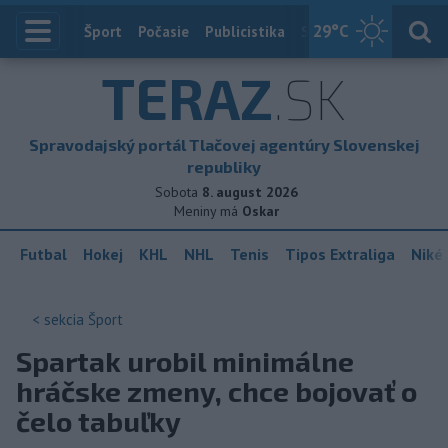
29
°C
Index
Šport
Počasie
Publicistika
Slovensko
Zahranič
TERAZ
.SK
Spravodajský portál Tlačovej agentúry Slovenskej
republiky
Sobota
8. august 2026
Meniny má
Oskar
Futbal
Hokej
KHL
NHL
Tenis
Tipos Extraliga
Niké 
< sekcia
Šport
Spartak urobil minimálne
hráčske zmeny, chce bojovať o
čelo tabuľky