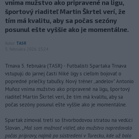
vníma mužstvo ako pripravené na ligu,
športový riaditeľ Martin Škrtel verí, že
tím má kvalitu, aby sa počas sezóny
posunul ešte vyššie ako je momentálne.
Autor
TASR
5. februára 2026 15:24
Trnava 5. februára (TASR) - Futbalisti Spartaka Trnava
vstupujú do jarnej časti Niké ligy s cieľom bojovať o
popredné priečky tabuľky. Nový tréner „andelov" Antonio
Muňoz vníma mužstvo ako pripravené na ligu, športový
riaditeľ Martin Škrtel verí, že tím má kvalitu, aby sa
počas sezóny posunul ešte vyššie ako je momentálne.
Spartak zimoval tretí so štvorbodovou stratou na vedúci
Slovan.
„Mal som možnosť vidieť, ako mužstvo napredovalo
počas prípravy, najmä po sústredení v Turecku, kde už bolo