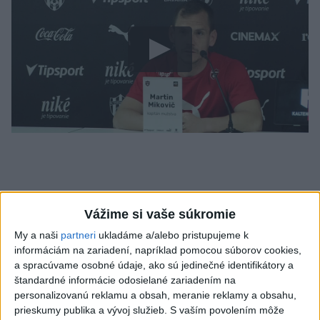
Vážime si vaše súkromie
My a naši
partneri
ukladáme a/alebo pristupujeme k
informáciám na zariadení, napríklad pomocou súborov cookies,
a spracúvame osobné údaje, ako sú jedinečné identifikátory a
štandardné informácie odosielané zariadením na
personalizovanú reklamu a obsah, meranie reklamy a obsahu,
Káder Spartaka pre jarnú časť
prieskumy publika a vývoj služieb.
S vaším povolením môže