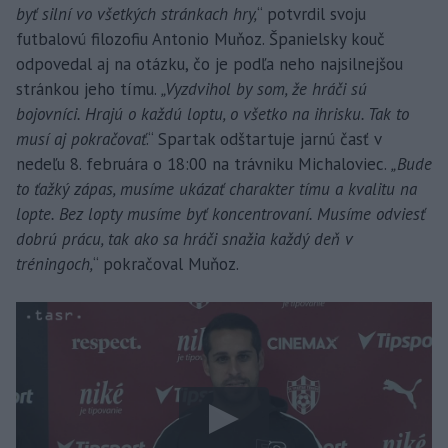
byť silní vo všetkých stránkach hry,
“ potvrdil svoju
futbalovú filozofiu Antonio Muňoz. Španielsky kouč
odpovedal aj na otázku, čo je podľa neho najsilnejšou
stránkou jeho tímu.
„Vyzdvihol by som, že hráči sú
bojovníci. Hrajú o každú loptu, o všetko na ihrisku. Tak to
musí aj pokračovať
.“ Spartak odštartuje jarnú časť v
nedeľu 8. februára o 18:00 na trávniku Michaloviec.
„Bude
to ťažký zápas, musíme ukázať charakter tímu a kvalitu na
lopte. Bez lopty musíme byť koncentrovaní. Musíme odviesť
dobrú prácu, tak ako sa hráči snažia každý deň v
tréningoch,
“ pokračoval Muňoz.