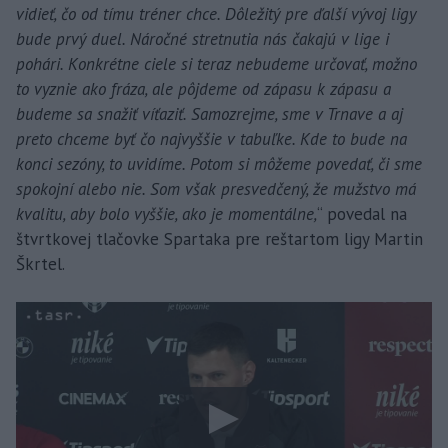
vidieť, čo od tímu tréner chce. Dôležitý pre ďalší vývoj ligy
bude prvý duel. Náročné stretnutia nás čakajú v lige i
pohári. Konkrétne ciele si teraz nebudeme určovať, možno
to vyznie ako fráza, ale pôjdeme od zápasu k zápasu a
budeme sa snažiť víťaziť. Samozrejme, sme v Trnave a aj
preto chceme byť čo najvyššie v tabuľke. Kde to bude na
konci sezóny, to uvidíme. Potom si môžeme povedať, či sme
spokojní alebo nie. Som však presvedčený, že mužstvo má
kvalitu, aby bolo vyššie, ako je momentálne,
“ povedal na
štvrtkovej tlačovke Spartaka pre reštartom ligy Martin
Škrtel.