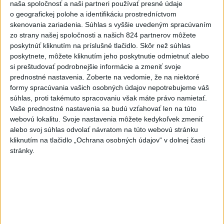
naša spoločnosť a naši partneri používať presné údaje
Brankári: Frelih, Vasiľ, Vantruba
o geografickej polohe a identifikáciu prostredníctvom
skenovania zariadenia. Súhlas s vyššie uvedeným spracúvaním
zo strany našej spoločnosti a našich 824 partnerov môžete
Obrancovia: Holík, Tomič, Koštrna, Nwadike,
poskytnúť kliknutím na príslušné tlačidlo. Skôr než súhlas
Stojsavljevič, Twardzik, Jureškin, Mikovič, P. Karhan,
poskytnete, môžete kliknutím jeho poskytnutie odmietnuť alebo
Ujlaky
si preštudovať podrobnejšie informácie a zmeniť svoje
prednostné nastavenia.
Zoberte na vedomie, že na niektoré
formy spracúvania vašich osobných údajov nepotrebujeme váš
Stredopoliari: Laušič, Chorcheli, Moiscrapišvili,
súhlas, proti takémuto spracovaniu však máte právo namietať.
Škrbo, Sabo, Kratochvíl, Procházka, Gong, Azango,
Vaše prednostné nastavenia sa budú vzťahovať len na túto
Badolo, Trello, Bukovský
webovú lokalitu. Svoje nastavenia môžete kedykoľvek zmeniť
alebo svoj súhlas odvolať návratom na túto webovú stránku
Útočníci: Kudlička, Metsoko, Ďuriš, Taiwo, Paur
kliknutím na tlačidlo „Ochrana osobných údajov“ v dolnej časti
stránky.