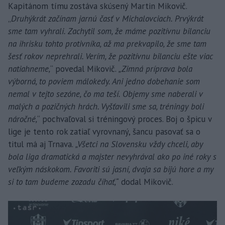
Kapitánom tímu zostáva skúsený Martin Mikovič.
„
Druhýkrát začínam jarnú časť v Michalovciach. Prvýkrát
sme tam vyhrali. Zachytil som, že máme pozitívnu bilanciu
na ihrisku tohto protivníka, až ma prekvapilo, že sme tam
šesť rokov neprehrali. Verím, že pozitívnu bilanciu ešte viac
natiahneme,
“ povedal Mikovič.
„Zimná príprava bola
výborná, to poviem málokedy. Ani jedno dobehanie som
nemal v tejto sezóne, čo ma teší. Objemy sme naberali v
malých a pozičných hrách. Vyšťavili sme sa, tréningy boli
náročné,
“ pochvaľoval si tréningový proces. Boj o špicu v
lige je tento rok zatiaľ vyrovnaný, šancu pasovať sa o
titul má aj Trnava.
„Všetci na Slovensku vždy chceli, aby
bola liga dramatická a majster nevyhrával ako po iné roky s
veľkým náskokom. Favoriti sú jasní, dvaja sa bijú hore a my
si to tam budeme zozadu číhať,“
dodal Mikovič.