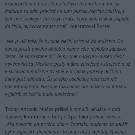
Kratochvílom a tí už išli na ťažkých terénoch na dno síl.
Podarilo sa nám priviesť na túto pozíciu Marina Laušiča, s
čím sme spokojní. Ide o typ hráča, ktorý nám chýbal, zapadá
do štýlu, aký chce tréner hrať
,“ konštatoval Škrtel.
„Nie je nič také, že by sme riešili príchod do mužstva. Do
konca prestupového obdobia máme ešte niekoľko zápasov.
Verím, že sa nestane nič, že by sme narýchlo museli riešiť
nového hráča. Niektoré posty máme zdvojené i strojené a už
v súčasnom mužstve by sme v prípade potreby našli na
daný post náhradu. Čo sa týka odchodov, nechcem nič
hovoriť dopredu. Niečo je rozrobené, ale môžem sa k tomu
vyjadriť, až keď to bude konkrétne.“
Tréner Antonio Muňoz prišiel k tímu 5. januára. V deň
tlačovej konferencie bol pri Spartaku presne mesiac.
„Ako hovorím od prvého dňa v Spartaku, budeme sa snažiť
byť v zápasoch dominantní, to bude naša identita. Musíme