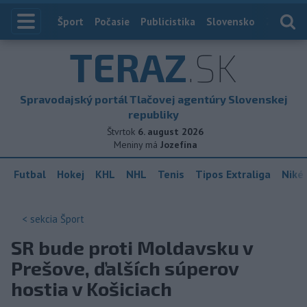
Index
Šport
Počasie
Publicistika
Slovensko
Zahranič
TERAZ
.SK
Spravodajský portál Tlačovej agentúry Slovenskej
republiky
Štvrtok
6. august 2026
Meniny má
Jozefína
Futbal
Hokej
KHL
NHL
Tenis
Tipos Extraliga
Niké 
< sekcia
Šport
SR bude proti Moldavsku v
Prešove, ďalších súperov
hostia v Košiciach