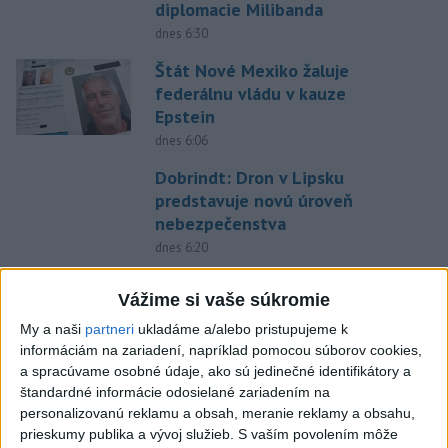
diplomacie Milibanda
dnes 6:30
Štát Nové Mexiko žaluje
federálnu vládu v kauze
Epstein
dnes 6:06
Dobrindt: Dron v Lipsku
predstavuje novú úroveň
nebezpečenstva
dnes 6:20
Erupcia sopky Fuego sa po 50
Vážime si vaše súkromie
hodinách zastavila
My a naši
partneri
ukladáme a/alebo pristupujeme k
dnes 6:27
informáciám na zariadení, napríklad pomocou súborov cookies,
Gertrude Ederleová pred 100
a spracúvame osobné údaje, ako sú jedinečné identifikátory a
rokmi preplávala ako prvá žena
štandardné informácie odosielané zariadením na
La Manche
personalizovanú reklamu a obsah, meranie reklamy a obsahu,
prieskumy publika a vývoj služieb.
S vaším povolením môže
dnes 5:39