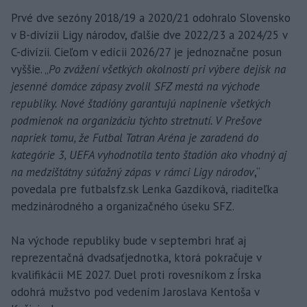
Prvé dve sezóny 2018/19 a 2020/21 odohralo Slovensko
v B-divízii Ligy národov, ďalšie dve 2022/23 a 2024/25 v
C-divízii. Cieľom v edícii 2026/27 je jednoznačne posun
vyššie. „
Po zvážení všetkých okolností pri výbere dejísk na
jesenné domáce zápasy zvolil SFZ mestá na východe
republiky. Nové štadióny garantujú naplnenie všetkých
podmienok na organizáciu týchto stretnutí. V Prešove
napriek tomu, že Futbal Tatran Aréna je zaradená do
kategórie 3, UEFA vyhodnotila tento štadión ako vhodný aj
na medzištátny súťažný zápas v rámci Ligy národov
,“
povedala pre futbalsfz.sk Lenka Gazdíková, riaditeľka
medzinárodného a organizačného úseku SFZ.
Na východe republiky bude v septembri hrať aj
reprezentačná dvadsaťjednotka, ktorá pokračuje v
kvalifikácii ME 2027. Duel proti rovesníkom z Írska
odohrá mužstvo pod vedením Jaroslava Kentoša v