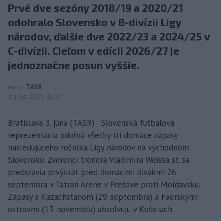
Prvé dve sezóny 2018/19 a 2020/21
odohralo Slovensko v B-divízii Ligy
národov, ďalšie dve 2022/23 a 2024/25 v
C-divízii. Cieľom v edícii 2026/27 je
jednoznačne posun vyššie.
Autor
TASR
3. júna 2026 12:04
Bratislava 3. júna (TASR) - Slovenská futbalová
reprezentácia odohrá všetky tri domáce zápasy
nasledujúceho ročníka Ligy národov na východnom
Slovensku. Zverenci trénera Vladimíra Weissa st. sa
predstavia prvýkrát pred domácimi divákmi 26.
septembra v Tatran Aréne v Prešove proti Moldavsku.
Zápasy s Kazachstanom (29. septembra) a Faerskými
ostrovmi (13. novembra) absolvujú v Košiciach.