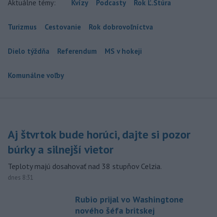
Aktuálne témy:
Kvízy
Podcasty
Rok Ľ.Štúra
Turizmus
Cestovanie
Rok dobrovoľníctva
Dielo týždňa
Referendum
MS v hokeji
Komunálne voľby
Aj štvrtok bude horúci, dajte si pozor
búrky a silnejší vietor
Teploty majú dosahovať nad 38 stupňov Celzia.
dnes 8:31
Rubio prijal vo Washingtone
nového šéfa britskej