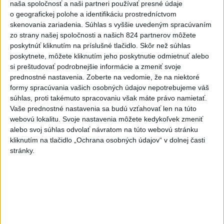
naša spoločnosť a naši partneri používať presné údaje
Eurostat: Takmer 17 percent
o geografickej polohe a identifikáciu prostredníctvom
Európanov užíva denne tabak
skenovania zariadenia. Súhlas s vyššie uvedeným spracúvaním
zo strany našej spoločnosti a našich 824 partnerov môžete
dnes 7:18
poskytnúť kliknutím na príslušné tlačidlo. Skôr než súhlas
poskytnete, môžete kliknutím jeho poskytnutie odmietnuť alebo
Ukrajina: Nočné ruské útoky
si preštudovať podrobnejšie informácie a zmeniť svoje
zabili najmenej šesť ľudí
prednostné nastavenia.
Zoberte na vedomie, že na niektoré
dnes 7:55
formy spracúvania vašich osobných údajov nepotrebujeme váš
súhlas, proti takémuto spracovaniu však máte právo namietať.
FIFA sa ospravedlnila za plán s
Vaše prednostné nastavenia sa budú vzťahovať len na túto
podielmi, no podporila
webovú lokalitu. Svoje nastavenia môžete kedykoľvek zmeniť
Infantina
alebo svoj súhlas odvolať návratom na túto webovú stránku
kliknutím na tlačidlo „Ochrana osobných údajov“ v dolnej časti
aktualizované
dnes 6:47
,
dnes 7:10
stránky.
Slováci na Hlinka Gretzky Cupe
zdolali Švajčiarov 6:2, sú v
semifinále
aktualizované
dnes 6:01
,
dnes 7:37
Práve teraz