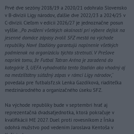
Prvé dve sezóny 2018/19 a 2020/21 odohralo Slovensko
v B-divízii Ligy národov, ďalšie dve 2022/23 a 2024/25 v
C-divízii. Cieľom v edícii 2026/27 je jednoznačne posun
vyššie. „
Po zvážení všetkých okolností pri výbere dejísk na
jesenné domáce zápasy zvolil SFZ mestá na východe
republiky. Nové štadióny garantujú naplnenie všetkých
podmienok na organizáciu týchto stretnutí. V Prešove
napriek tomu, že Futbal Tatran Aréna je zaradená do
kategórie 3, UEFA vyhodnotila tento štadión ako vhodný aj
na medzištátny súťažný zápas v rámci Ligy národov
,“
povedala pre futbalsfz.sk Lenka Gazdíková, riaditeľka
medzinárodného a organizačného úseku SFZ.
Na východe republiky bude v septembri hrať aj
reprezentačná dvadsaťjednotka, ktorá pokračuje v
kvalifikácii ME 2027. Duel proti rovesníkom z Írska
odohrá mužstvo pod vedením Jaroslava Kentoša v