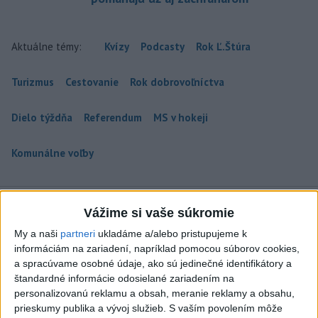
Aktuálne témy:
Kvízy
Podcasty
Rok Ľ.Štúra
Turizmus
Cestovanie
Rok dobrovoľníctva
Dielo týždňa
Referendum
MS v hokeji
Komunálne voľby
Vážime si vaše súkromie
My a naši
partneri
ukladáme a/alebo pristupujeme k
Prezident: Násilie páchané pre rasovú
informáciám na zariadení, napríklad pomocou súborov cookies,
nenávisť treba odsúdiť v zárodku
a spracúvame osobné údaje, ako sú jedinečné identifikátory a
štandardné informácie odosielané zariadením na
Mladých ľudí zo zahraničia mala v Nitre napadnúť skupina
personalizovanú reklamu a obsah, meranie reklamy a obsahu,
mužov v kuklách. Jeden z napadnutých Indov skončil v
prieskumy publika a vývoj služieb.
S vaším povolením môže
nemocnici, kde sa podrobil operácii.