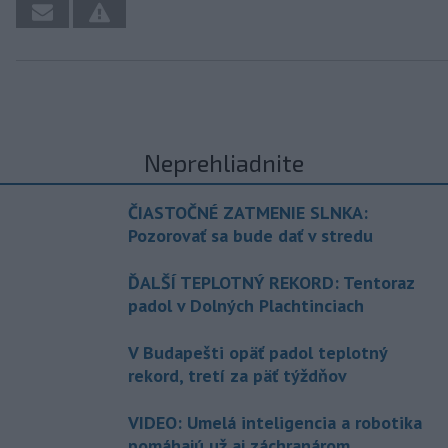
Neprehliadnite
ČIASTOČNÉ ZATMENIE SLNKA:
Pozorovať sa bude dať v stredu
ĎALŠÍ TEPLOTNÝ REKORD: Tentoraz
padol v Dolných Plachtinciach
V Budapešti opäť padol teplotný
rekord, tretí za päť týždňov
VIDEO: Umelá inteligencia a robotika
pomáhajú už aj záchranárom