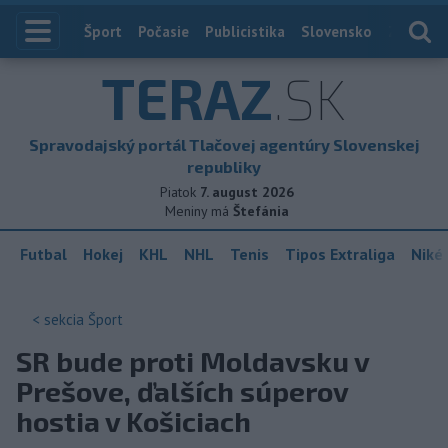
Index
Šport
Počasie
Publicistika
Slovensko
Zahranič
TERAZ
.SK
Spravodajský portál Tlačovej agentúry Slovenskej
republiky
Piatok
7. august 2026
Meniny má
Štefánia
Futbal
Hokej
KHL
NHL
Tenis
Tipos Extraliga
Niké 
< sekcia
Šport
SR bude proti Moldavsku v
Prešove, ďalších súperov
hostia v Košiciach