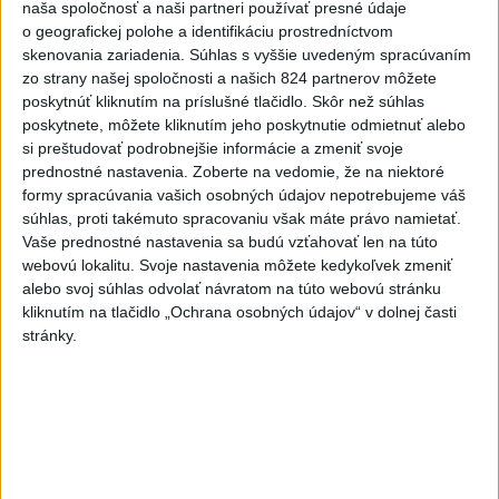
naša spoločnosť a naši partneri používať presné údaje
dnes 12:33
o geografickej polohe a identifikáciu prostredníctvom
skenovania zariadenia. Súhlas s vyššie uvedeným spracúvaním
Horúčavy vystriedajú búrky:
zo strany našej spoločnosti a našich 824 partnerov môžete
Výstrahy vydali vo viacerých
poskytnúť kliknutím na príslušné tlačidlo. Skôr než súhlas
okresoch
poskytnete, môžete kliknutím jeho poskytnutie odmietnuť alebo
si preštudovať podrobnejšie informácie a zmeniť svoje
dnes 11:55
prednostné nastavenia.
Zoberte na vedomie, že na niektoré
POŽIAR V SLOVNAFTE: Došlo k
formy spracúvania vašich osobných údajov nepotrebujeme váš
narušeniu jednej z nádrží
súhlas, proti takémuto spracovaniu však máte právo namietať.
Vaše prednostné nastavenia sa budú vzťahovať len na túto
aktualizované
dnes 14:20
,
dnes 15:27
webovú lokalitu. Svoje nastavenia môžete kedykoľvek zmeniť
Blanár: Kandidatúru SR do
alebo svoj súhlas odvolať návratom na túto webovú stránku
Bezpečnostnej rady OSN
kliknutím na tlačidlo „Ochrana osobných údajov“ v dolnej časti
stránky.
podporilo 123 štátov
dnes 12:52
TRAGÉDIA NA DUNAJI: Muž sa
išiel okúpať, z vody viac
nevyšiel
dnes 13:09