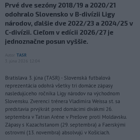
Prvé dve sezóny 2018/19 a 2020/21
odohralo Slovensko v B-divízii Ligy
národov, ďalšie dve 2022/23 a 2024/25 v
C-divízii. Cieľom v edícii 2026/27 je
jednoznačne posun vyššie.
Autor
TASR
3. júna 2026 12:04
Bratislava 3. júna (TASR) - Slovenská futbalová
reprezentácia odohrá všetky tri domáce zápasy
nasledujúceho ročníka Ligy národov na východnom
Slovensku. Zverenci trénera Vladimíra Weissa st. sa
predstavia prvýkrát pred domácimi divákmi 26.
septembra v Tatran Aréne v Prešove proti Moldavsku.
Zápasy s Kazachstanom (29. septembra) a Faerskými
ostrovmi (13. novembra) absolvujú v Košiciach.