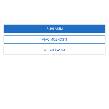
Michalovce upravia školskú zónu, stĺpiky zo Štefánikovej
odstránia
Bratislavská polícia odhalila vodičov jazdiacich s viac ako 2
promile
SÚHLASÍM
VIAC MOŽNOSTÍ
NESÚHLASÍM
Neprehliadnite
NOVÝ DOMOV: Medveď Artur z
košickej zoo odchádza za hranice
Orbánová telefonovala s Blanárom a
Tarabom o pomoci na Dunaji
TEPLOTNÝ REKORD NA SLOVENSKU: