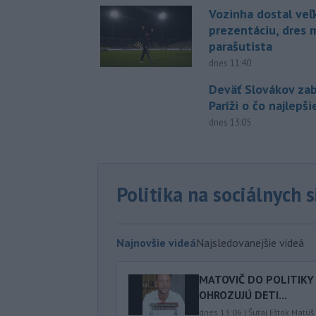
Vozinha dostal veľ
prezentáciu, dres 
parašutista
dnes 11:40
Deväť Slovákov zab
Paríži o čo najlepš
dnes 13:05
Politika na sociálnych 
Najnovšie videá
Najsledovanejšie videá
MATOVIČ DO POLITIKY 
OHROZUJÚ DETI...
dnes 13:06
|
Šutaj Eštok Matúš