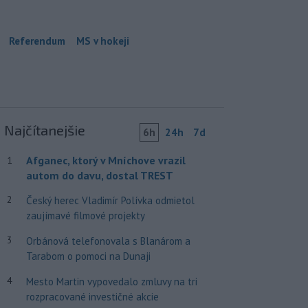
Referendum
MS v hokeji
Najčítanejšie
6h
24h
7d
Afganec, ktorý v Mníchove vrazil
1
autom do davu, dostal TREST
2
Český herec Vladimír Polívka odmietol
zaujímavé filmové projekty
3
Orbánová telefonovala s Blanárom a
Tarabom o pomoci na Dunaji
4
Mesto Martin vypovedalo zmluvy na tri
rozpracované investičné akcie