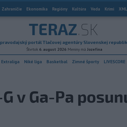
Zahraničie
Ekonomika
Regióny
Kultúra
Veda
Krimi
XML
TERAZ
.SK
pravodajský portál Tlačovej agentúry Slovenskej republi
Štvrtok
6. august 2026
Meniny má
Jozefína
 Extraliga
Niké liga
Basketbal
Zimné športy
LIVESCORE
-G v Ga-Pa posunu