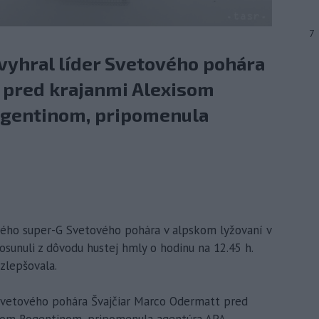
7
 vyhral líder Svetového pohára
 pred krajanmi Alexisom
gentinom, pripomenula
kého super-G Svetového pohára v alpskom lyžovaní v
nuli z dôvodu hustej hmly o hodinu na 12.45 h.
zlepšovala.
r Svetového pohára Švajčiar Marco Odermatt pred