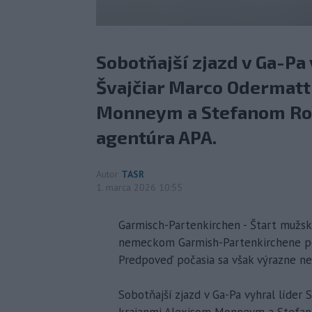
Sobotňajší zjazd v Ga-Pa
Švajčiar Marco Odermatt
Monneym a Stefanom Ro
agentúra APA.
Autor
TASR
1. marca 2026 10:55
Garmisch-Partenkirchen - Štart mužs
nemeckom Garmish-Partenkirchene posu
Predpoveď počasia sa však výrazne ne
Sobotňajší zjazd v Ga-Pa vyhral líde