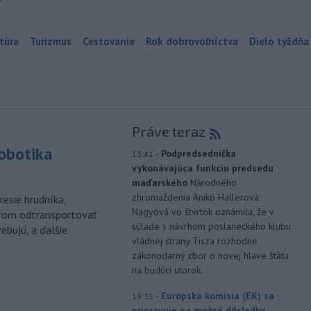
túra
Turizmus
Cestovanie
Rok dobrovoľníctva
Dielo týždňa
Práve teraz
robotika
-
Podpredsedníčka
13:41
vykonávajúca funkciu predsedu
maďarského
Národného
zhromaždenia Anikó Hallerová
esie hrudníka,
Nagyová vo štvrtok oznámila, že v
árom odtransportovať
súlade s návrhom poslaneckého klubu
ebujú, a ďalšie
vládnej strany Tisza rozhodne
zákonodarný zbor o novej hlave štátu
na budúci utorok.
-
Európska komisia (EK) sa
13:31
pripravuje na možné dôsledky