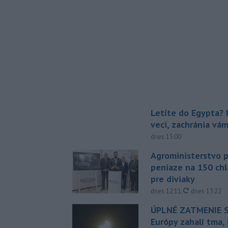
Letíte do Egypta? 
veci, zachránia vá
dnes 15:00
Agroministerstvo 
peniaze na 150 chl
pre diviaky
aktualizovan
dnes 12:11
,
dnes 13:22
ÚPLNÉ ZATMENIE S
Európy zahalí tma,