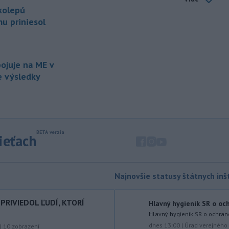
horúci. Pre okresy na západnom a
kolepú
južnom
Slovensku a niektoré okresy v
mu priniesol
strede a na východe krajiny vydal
Slovenský hydrometeorologický ústav
(SHMÚ) výstrahy tretieho stupňa pred
vysokými teplotami.
ojuje na ME v
ie výsledky
-
V roku 2025 okolo 16,5
07:18
percenta ľudí vo veku 16 rokov a
viac v
členských krajinách Európskej
únie (EÚ) denne užívalo tabak a s ním
súvisiace výrobky.
sieťach
-
Vedenie Medzinárodnej
06:47
futbalovej federácie (FIFA) sa
ospravedlnilo v
súvislosti s
kontroverzným plánom predať
Najnovšie statusy štátnych inšt
podiely na budúcich ziskoch z
majstrovstiev sveta súkromným
PRIVIEDOL ĽUDÍ, KTORÍ
investorom. Na stretnutí v Rabate
Hlavný hygienik SR o oc
členovia FIFA plne podporili
Hlavný hygienik SR o ochran
prezidenta Gianniho Infantina.
dnes 13:00
|
Úrad verejného 
|
10
zobrazení