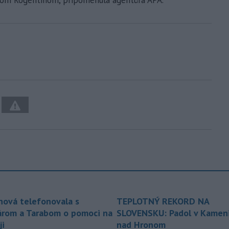
om Rogentinom, pripomenula agentúra APA.
nová telefonovala s
TEPLOTNÝ REKORD NA
árom a Tarabom o pomoci na
SLOVENSKU: Padol v Kameni
ji
nad Hronom