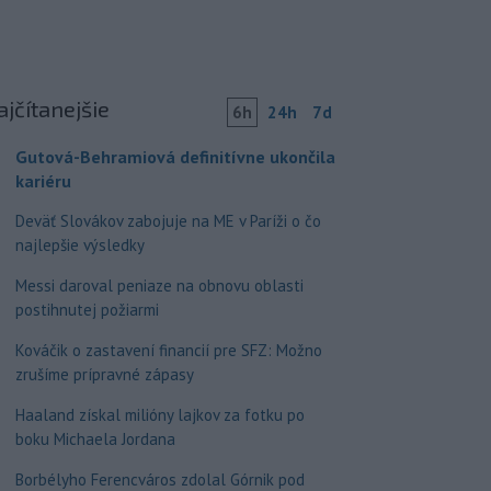
ajčítanejšie
6h
24h
7d
Gutová-Behramiová definitívne ukončila
kariéru
Deväť Slovákov zabojuje na ME v Paríži o čo
najlepšie výsledky
Messi daroval peniaze na obnovu oblasti
postihnutej požiarmi
Kováčik o zastavení financií pre SFZ: Možno
zrušíme prípravné zápasy
Haaland získal milióny lajkov za fotku po
boku Michaela Jordana
Borbélyho Ferencváros zdolal Górnik pod