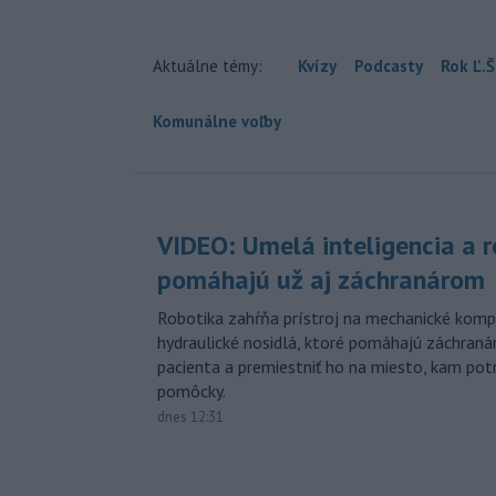
Aktuálne témy:
Kvízy
Podcasty
Rok Ľ.Š
Komunálne voľby
VIDEO: Umelá inteligencia a 
pomáhajú už aj záchranárom
Robotika zahŕňa prístroj na mechanické kompr
hydraulické nosidlá, ktoré pomáhajú záchran
pacienta a premiestniť ho na miesto, kam potr
pomôcky.
dnes 12:31