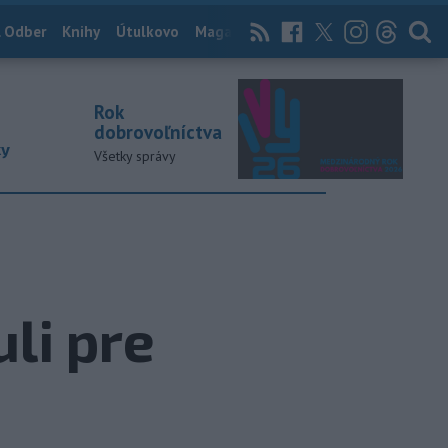
 Odber
Knihy
Útulkovo
Magazín
News Now
Archív
TASR
Rok
dobrovoľníctva
ky
Všetky správy
li pre