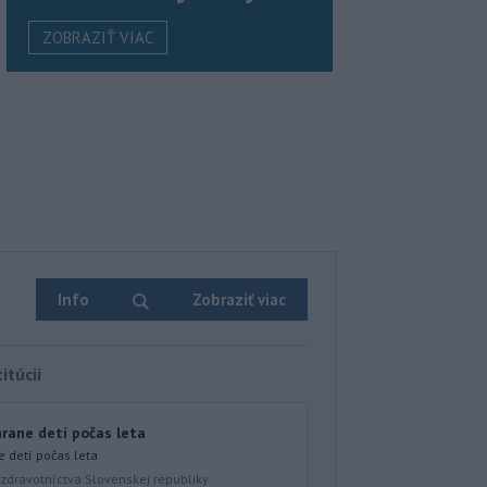
ZOBRAZIŤ VIAC
Info
Zobraziť viac
itúcií
hrane detí počas leta
e detí počas leta
zdravotníctva Slovenskej republiky