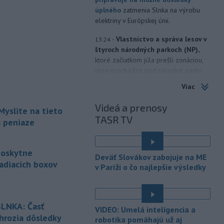
úplného
zatmenia Slnka na výrobu
elektriny v Európskej únii.
-
Vlastníctvo a správa lesov v
13:24
štyroch národných parkoch (NP),
ktoré začiatkom júla prešli zonáciou,
plne prechádza pod národné parky.
Viac
-
Hasiči aj vo štvrtok
12:57
pokračujú v boji s rozsiahlymi
Videá a prenosy
Myslite na tieto
lesnými požiarmi
na západnom
TASR TV
Balkáne, kde v týchto dňoch horúčavy
m peniaze
dosahujú až 40 stupňov Celzia.
-
Nemecký súd vo štvrtok
12:12
poskytne
Deväť Slovákov zabojuje na ME
udelil doživotný trest Afgancovi,
adiacich boxov
v Paríži o čo najlepšie výsledky
ktorý
minulý rok autom vrazil do davu
ľudí v Mníchove a zabil dvojročné
é
dievča a jej 37-ročnú matku.
LNKA: Časť
VIDEO: Umelá inteligencia a
-
Severná Kórea vo štvrtok
11:29
 hrozia dôsledky
robotika pomáhajú už aj
odpálila najmenej jeden