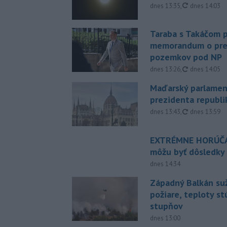
aktualizovan
dnes 13:35
,
dnes 14:03
Taraba s Takáčom p
memorandum o pr
pozemkov pod NP
aktualizovan
dnes 13:26
,
dnes 14:05
Maďarský parlamen
prezidenta republi
aktualizovan
dnes 13:43
,
dnes 13:59
EXTRÉMNE HORÚČA
môžu byť dôsledky
dnes 14:34
Západný Balkán suž
požiare, teploty st
stupňov
dnes 13:00