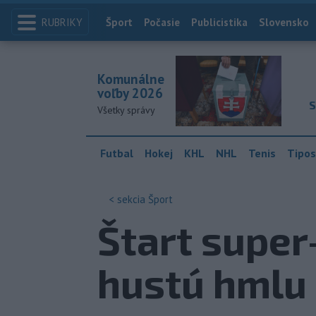
RUBRIKY
Index
Šport
Počasie
Publicistika
Slovensko
Komunálne
voľby 2026
S
Všetky správy
Futbal
Hokej
KHL
NHL
Tenis
Tipos
< sekcia
Šport
Štart super
hustú hmlu