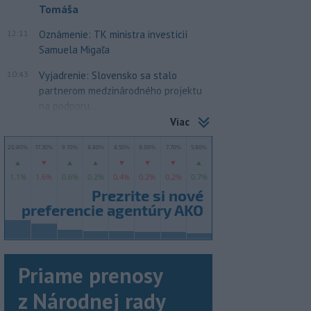
Tomáša
12:11
Oznámenie: TK ministra investícií
Samuela Migaľa
10:43
Vyjadrenie: Slovensko sa stalo
partnerom medzinárodného projektu
na podporu...
Viac
Priame prenosy
z Národnej rady