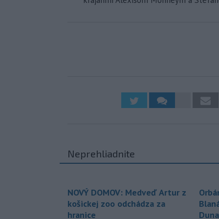
krajanmi Alexisom Monneym a Stefan
Neprehliadnite
NOVÝ DOMOV: Medveď Artur z
Orbá
košickej zoo odchádza za
Blan
hranice
Duna