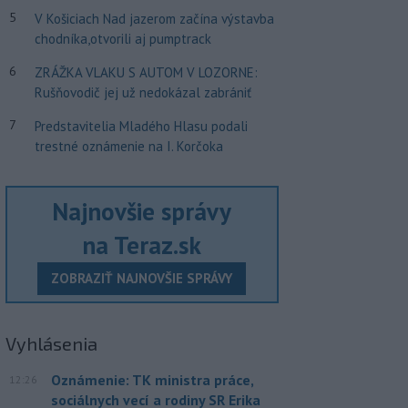
5
V Košiciach Nad jazerom začína výstavba
chodníka,otvorili aj pumptrack
6
ZRÁŽKA VLAKU S AUTOM V LOZORNE:
Rušňovodič jej už nedokázal zabrániť
7
Predstavitelia Mladého Hlasu podali
trestné oznámenie na I. Korčoka
Najnovšie správy
na Teraz.sk
ZOBRAZIŤ NAJNOVŠIE SPRÁVY
Vyhlásenia
Oznámenie: TK ministra práce,
12:26
sociálnych vecí a rodiny SR Erika