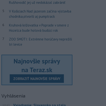
Rušňovodič jej už nedokázal zabrániť
5
V Košiciach Nad jazerom začína výstavba
chodníka,otvorili aj pumptrack
6
Kruhová križovatka v Poprade v smere z
Hozelca bude hotová budúci rok
7
ZOO SMÚTI: Extrémne horúčavy neprežili
tri levice
Najnovšie správy
na Teraz.sk
ZOBRAZIŤ NAJNOVŠIE SPRÁVY
Vyhlásenia
Vyjadrenie: Slovensko sa stalo
10:43