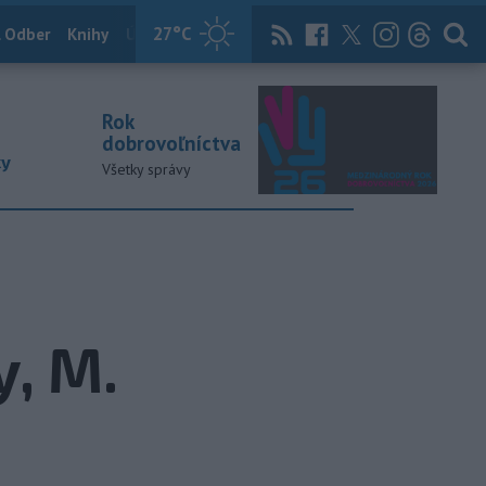
27
°C
 Odber
Knihy
Útulkovo
Magazín
News Now
Archív
TASR
Rok
dobrovoľníctva
ky
Všetky správy
y, M.