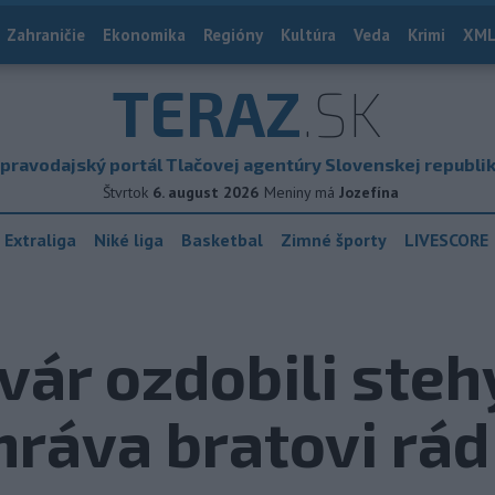
Zahraničie
Ekonomika
Regióny
Kultúra
Veda
Krimi
XML
TERAZ
.SK
pravodajský portál Tlačovej agentúry Slovenskej republi
Štvrtok
6. august 2026
Meniny má
Jozefína
 Extraliga
Niké liga
Basketbal
Zimné športy
LIVESCORE
vár ozdobili steh
ihráva bratovi rád