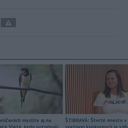
orúčavách myslite aj na
ŠTIBRAVÁ: Štvrté miesto v 
atá. Viete, kedy potrebujú
svetovej konkurencii je vý