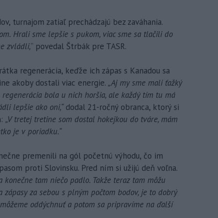
dov, turnajom zatiaľ prechádzajú bez zaváhania.
om. Hrali sme lepšie s pukom, viac sme sa tlačili do
e zvládli,
“ povedal Štrbák pre TASR.
rátka regenerácia, keďže ich zápas s Kanadou sa
tine akoby dostali viac energie.
„Aj my sme mali ťažký
že regenerácia bola u nich horšia, ale každý tím tu má
dli lepšie ako oni,“
dodal 21-ročný obranca, ktorý si
m:
„V tretej tretine som dostal hokejkou do tváre, mám
tko je v poriadku.“
onečne premenili na gól početnú výhodu, čo im
asom proti Slovinsku. Pred ním si užijú deň voľna.
 a konečne tam niečo padlo. Takže teraz tam môžu
va zápasy za sebou s plným počtom bodov, je to dobrý
si môžeme oddýchnuť a potom sa pripravíme na ďalší