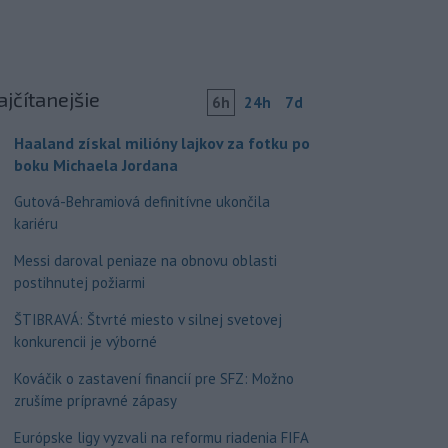
ajčítanejšie
6h
24h
7d
Haaland získal milióny lajkov za fotku po
boku Michaela Jordana
Gutová-Behramiová definitívne ukončila
kariéru
Messi daroval peniaze na obnovu oblasti
postihnutej požiarmi
ŠTIBRAVÁ: Štvrté miesto v silnej svetovej
konkurencii je výborné
Kováčik o zastavení financií pre SFZ: Možno
zrušíme prípravné zápasy
Európske ligy vyzvali na reformu riadenia FIFA