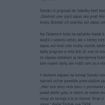
Slováci si pripísali do tabuľky šesť bo
„Odohrali sme lepší zápas ako proti Nór
brány. Brankár ich podržal, ale zápas sm
Na Talianoch bola na začiatku badať k
skočil v sobotu večer, ale v tretej tre
zápas, oni hrali ešte trošku neskôr, tak
ťažký program a mňa teší, že sme to zvlá
zo zápasu odniesol aj nepríjemný šrá
tam nejaké stehy, ale vrátil som sa a vše
V druhom zápase na turnaji Slováci k
taktiež určite pomôže pred ďalším záp
„Mali sme dnes veľa šancí v presilovke
padať ďalšie góly. Je dobré, že máme d
vstup do turnaja a to je hlavné. Teraz 
zápas,“
dodal Štrbák pre TASR.