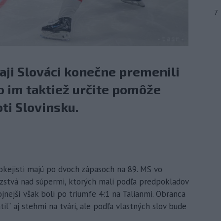
7
aji Slováci konečne premenili
o im taktiež určite pomôže
ti Slovinsku.
hokejisti majú po dvoch zápasoch na 89. MS vo
azstvá nad súpermi, ktorých mali podľa predpokladov
ojnejší však boli po triumfe 4:1 na Talianmi. Obranca
il“ aj stehmi na tvári, ale podľa vlastných slov bude