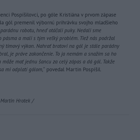
enci Pospíšilovci, po góle Kristiána v prvom zápase
. Na gól premenil výbornú prihrávku svojho mladšieho
 parádnu robotu, hneď otáčali puky. Nedali sme
o pásma a mali s tým veľký problém. Tiež nás podržal
tný tímový výkon. Nahrať bratovi na gól je stále parádny
obral, je práve zakončenie. To ja nemám a snažím sa ho
n môže mať jednu šancu za celý zápas a dá gól. Takže
sa mi odplatí gólom,“
povedal Martin Pospíšil.
 Martin Hrotek /