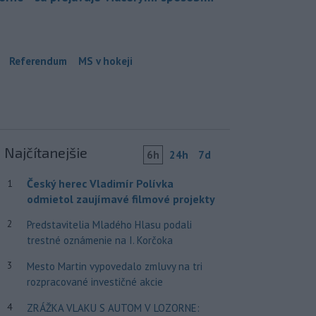
Referendum
MS v hokeji
Najčítanejšie
6h
24h
7d
Český herec Vladimír Polívka
1
odmietol zaujímavé filmové projekty
2
Predstavitelia Mladého Hlasu podali
trestné oznámenie na I. Korčoka
3
Mesto Martin vypovedalo zmluvy na tri
rozpracované investičné akcie
4
ZRÁŽKA VLAKU S AUTOM V LOZORNE: