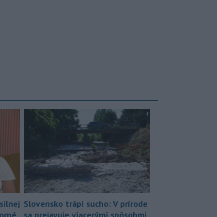
silnej
Slovensko trápi sucho: V prírode
borné
sa prejavuje viacerými spôsobmi