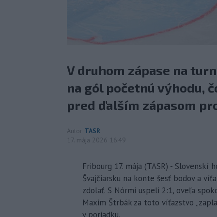
V druhom zápase na turn
na gól početnú výhodu, č
pred ďalším zápasom pro
Autor
TASR
17. mája 2026 16:49
Fribourg 17. mája (TASR) - Slovenskí 
Švajčiarsku na konte šesť bodov a víť
zdolať. S Nórmi uspeli 2:1, oveľa spok
Maxim Štrbák za toto víťazstvo „zaplat
v poriadku.