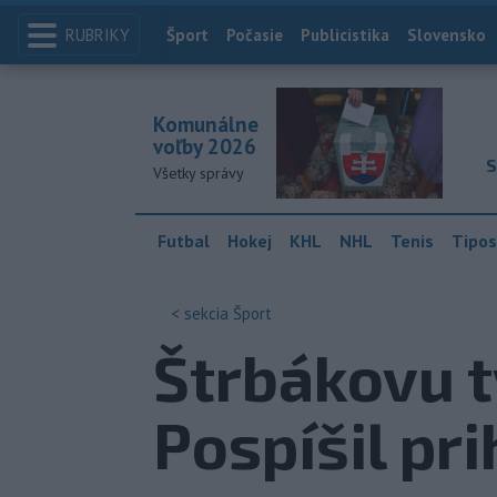
RUBRIKY
Index
Šport
Počasie
Publicistika
Slovensko
Komunálne
voľby 2026
S
Všetky správy
Futbal
Hokej
KHL
NHL
Tenis
Tipos
< sekcia
Šport
Štrbákovu t
Pospíšil pr