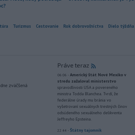
c?
túra
Turizmus
Cestovanie
Rok dobrovoľníctva
Dielo týždňa
Práve teraz
-
Americký štát Nové Mexiko v
06:06
stredu zažaloval ministerstvo
odne zväčšená
spravodlivosti USA a povereného
ministra Todda Blanchea. Tvrdí, že
federálne úrady mu bránia vo
vyšetrovaní sexuálnych trestných činov
odsúdeného sexuálneho delikventa
Jeffreyho Epsteina.
-
Štátny tajomník
22:44