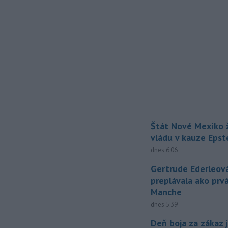
Štát Nové Mexiko ž
vládu v kauze Epst
dnes 6:06
Gertrude Ederleov
preplávala ako prv
Manche
dnes 5:39
Deň boja za zákaz 