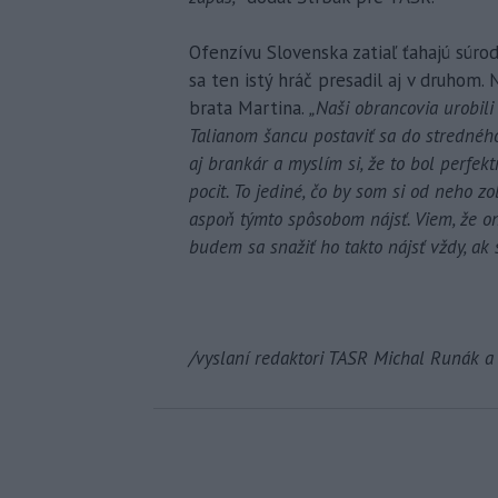
Ofenzívu Slovenska zatiaľ ťahajú súrod
sa ten istý hráč presadil aj v druhom
brata Martina.
„Naši obrancovia urobili
Talianom šancu postaviť sa do strednéh
aj brankár a myslím si, že to bol perfek
pocit. To jediné, čo by som si od neho z
aspoň týmto spôsobom nájsť. Viem, že o
budem sa snažiť ho takto nájsť vždy, ak 
/vyslaní redaktori TASR Michal Runák a