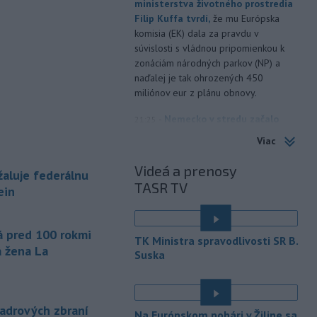
ministerstva životného prostredia
Filip Kuffa tvrdí,
že mu Európska
komisia (EK) dala za pravdu v
súvislosti s vládnou pripomienkou k
zonáciám národných parkov (NP) a
naďalej je tak ohrozených 450
miliónov eur z plánu obnovy.
-
Nemecko v stredu začalo
21:25
vyšetrovanie po tom, ako sa v noci
Viac
v
blízkosti vzletovej a pristávacej
dráhy na letisku Lipsko/Halle našiel
Videá a prenosy
aluje federálnu
dron naložený výbušninami.
TASR TV
ein
-
Slovensko pomáha Maďarsku
20:47
s vodou, pretože naši južní susedia
á pred 100 rokmi
zápasia s kritickou situáciou na Dunaji a
TK Ministra spravodlivosti SR B.
v hre je aj možné odstavenie jadrovej
á žena La
Suska
elektrárne.
-
Litovská pohraničná stráž
20:17
objavila ďalší podzemný tunel,
jadrových zbraní
Na Európskom pohári v Žiline sa