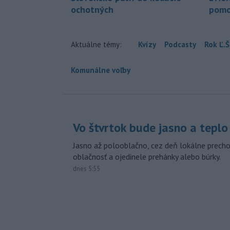
ochotných
pomo
Aktuálne témy:
Kvízy
Podcasty
Rok Ľ.Š
Komunálne voľby
Vo štvrtok bude jasno a teplo
Jasno až polooblačno, cez deň lokálne prech
oblačnosť a ojedinele prehánky alebo búrky.
dnes 5:55