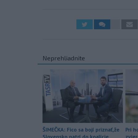
Neprehliadnite
ŠIMEČKA: Fico sa bojí priznať,že
Pri h
Slovensko patrí do koalície
zvier