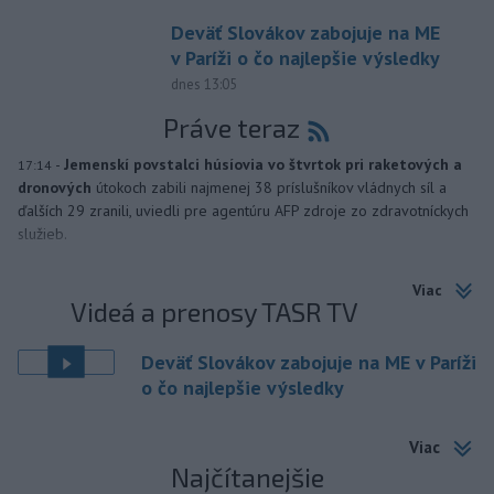
Deväť Slovákov zabojuje na ME
v Paríži o čo najlepšie výsledky
dnes 13:05
Práve teraz
-
Jemenskí povstalci húsíovia vo štvrtok pri raketových a
17:14
dronových
útokoch zabili najmenej 38 príslušníkov vládnych síl a
ďalších 29 zranili, uviedli pre agentúru AFP zdroje zo zdravotníckych
služieb.
Viac
Videá a prenosy TASR TV
Deväť Slovákov zabojuje na ME v Paríži
o čo najlepšie výsledky
Viac
Najčítanejšie