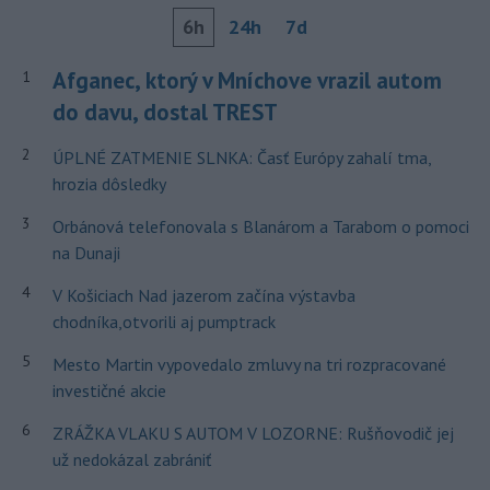
6h
24h
7d
Afganec, ktorý v Mníchove vrazil autom
1
do davu, dostal TREST
2
ÚPLNÉ ZATMENIE SLNKA: Časť Európy zahalí tma,
hrozia dôsledky
3
Orbánová telefonovala s Blanárom a Tarabom o pomoci
na Dunaji
4
V Košiciach Nad jazerom začína výstavba
chodníka,otvorili aj pumptrack
5
Mesto Martin vypovedalo zmluvy na tri rozpracované
investičné akcie
6
ZRÁŽKA VLAKU S AUTOM V LOZORNE: Rušňovodič jej
už nedokázal zabrániť