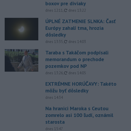
boxov pre diviaky
aktualizované
dnes 12:11
,
dnes 13:22
ÚPLNÉ ZATMENIE SLNKA: Časť
Európy zahalí tma, hrozia
dôsledky
aktualizované
dnes 13:35
,
dnes 14:03
Taraba s Takáčom podpísali
memorandum o prechode
pozemkov pod NP
aktualizované
dnes 13:26
,
dnes 14:05
EXTRÉMNE HORÚČAVY: Takéto
môžu byť dôsledky
dnes 14:34
Na hranici Maroka s Ceutou
zomrelo asi 100 ľudí, oznámil
starosta
dnes 15:47