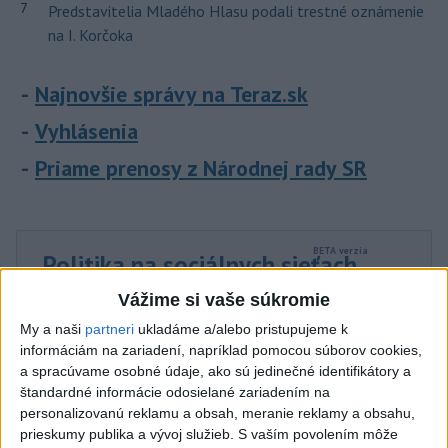
7
Predstavitelia Mladého Hlasu podali trestné oznámenie
na I. Korčoka
Najnovšie správy na Teraz.sk
Vyhlásenia
Priame prenosy z Národnej rady SR
Politika na sociálnych sieťach
Vážime si vaše súkromie
Zobraziť viac
Info
My a naši
partneri
ukladáme a/alebo pristupujeme k
informáciám na zariadení, napríklad pomocou súborov cookies,
a spracúvame osobné údaje, ako sú jedinečné identifikátory a
Najnovšie videá
Najsledovanejšie videá
štandardné informácie odosielané zariadením na
personalizovanú reklamu a obsah, meranie reklamy a obsahu,
40.⁠ ⁠výročie smrti Hartmuta Tautza:
prieskumy publika a vývoj služieb.
S vaším povolením môže