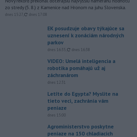
Nový rekord prekonal doterajšiu najvyššiu nameranú hodnotu
zo stredy (5. 8.) z Kamenice nad Hronom na juhu Slovenska.
aktualizované
dnes 15:27
,
dnes 17:08
EK posudzuje obavy týkajúce sa
uznesení k zonáciám národných
parkov
aktualizované
dnes 16:35
,
dnes 16:38
VIDEO: Umelá inteligencia a
robotika pomáhajú už aj
záchranárom
dnes 12:31
Letíte do Egypta? Myslite na
tieto veci, zachránia vám
peniaze
dnes 15:00
Agroministerstvo poskytne
peniaze na 150 chladiacich