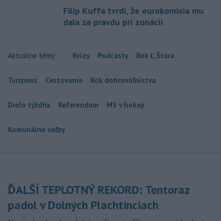
Filip Kuffa tvrdí, že eurokomisia mu
dala za pravdu pri zonácii
Aktuálne témy:
Kvízy
Podcasty
Rok Ľ.Štúra
Turizmus
Cestovanie
Rok dobrovoľníctva
Dielo týždňa
Referendum
MS v hokeji
Komunálne voľby
ĎALŠÍ TEPLOTNÝ REKORD: Tentoraz
padol v Dolných Plachtinciach