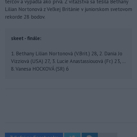
terčov a vypadla ako prvá. Z víťazstva sa tešila Bethany
Lilian Nortonová z Veľkej Británie v juniorskom svetovom
rekorde 28 bodov.
skeet - finále:
1. Bethany Lilian Nortonová (V.Brit.) 28, 2. Dania Jo
Vizziová (USA) 27, 3. Lucie Anastassiouová (Fr.) 23, ...
8. Vanesa HOCKOVÁ (SR) 6