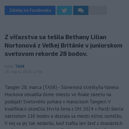
Zdieľaj na Facebooku
Z víťazstva sa tešila Bethany Lilian
Nortonová z Veľkej Británie v juniorskom
svetovom rekorde 28 bodov.
Autor
TASR
28. marca 2026 17:06
Tangier 28. marca (TASR) - Slovenská strelkyňa Vanesa
Hocková obsadila ôsme miesto vo finále skeetu na
podujatí Svetového pohára v marockom Tangieri. V
kvalifikácii skončila štvrtá žena z OH 2024 v Paríži šiesta
nástrelom 116 bodov a dostala sa medzi elitnú osmičku.
V nej sa jej tak nedarilo, keď trafila len šesť z dvanástich