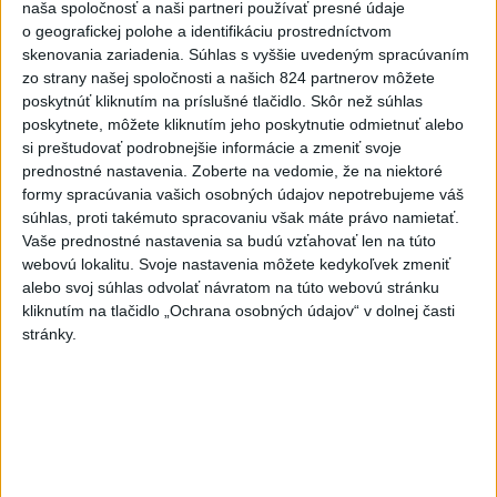
MÁM PRÁVO ODÍSŤ AJ...
naša spoločnosť a naši partneri používať presné údaje
dnes 15:03
|
Ústav pamäti národa
|
2
zobrazení
o geografickej polohe a identifikáciu prostredníctvom
skenovania zariadenia. Súhlas s vyššie uvedeným spracúvaním
Taraba: Vyvraciame fámy
zo strany našej spoločnosti a našich 824 partnerov môžete
poskytnúť kliknutím na príslušné tlačidlo. Skôr než súhlas
dnes 14:50
|
Taraba Tomáš
|
211
zobrazení
poskytnete, môžete kliknutím jeho poskytnutie odmietnuť alebo
si preštudovať podrobnejšie informácie a zmeniť svoje
DNES V ROŽŇAVE‼️ O 17:00‼️ ČAKÁME
prednostné nastavenia.
Zoberte na vedomie, že na niektoré
VÁS, ZOBERTE VŠETKÝCH...
formy spracúvania vašich osobných údajov nepotrebujeme váš
dnes 14:06
|
Jakab Július
|
575
zobrazení
súhlas, proti takémuto spracovaniu však máte právo namietať.
Vaše prednostné nastavenia sa budú vzťahovať len na túto
Najnovšie statusy štátnych inštitúcií
webovú lokalitu. Svoje nastavenia môžete kedykoľvek zmeniť
alebo svoj súhlas odvolať návratom na túto webovú stránku
NEZABUDNI NA MŇA V AUTE: PO 5 MINÚTACH
kliknutím na tlačidlo „Ochrana osobných údajov“ v dolnej časti
IDE O ŽIVOT❌ ➡️...
stránky.
NEZABUDNI NA MŇA V AUTE: PO 5 MINÚTACH IDE O
ŽIVOT❌ ➡️Neriskuj, nenechaj ho tam, ani na minútu.
dnes 14:22
|
Polícia Slovenskej republiky
Najnovšie politické statusy
🚫 Viac byrokracie a komplikovanejšie