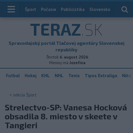
Index
Šport
Počasie
Publicistika
Slovensko
Zahranič
TERAZ
.SK
Spravodajský portál Tlačovej agentúry Slovenskej
republiky
Štvrtok
6. august 2026
Meniny má
Jozefína
Futbal
Hokej
KHL
NHL
Tenis
Tipos Extraliga
Niké 
< sekcia
Šport
Strelectvo-SP: Vanesa Hocková
obsadila 8. miesto v skeete v
Tangieri