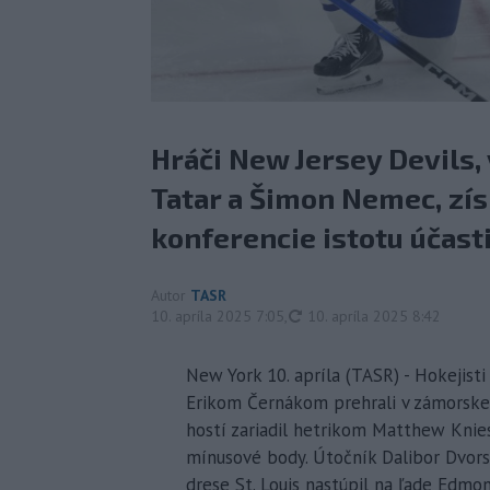
Hráči New Jersey Devils,
Tatar a Šimon Nemec, zí
konferencie istotu účasti 
Autor
TASR
aktualizované
10. apríla 2025 7:05
,
10. apríla 2025 8:42
New York 10. apríla (TASR) - Hokejis
Erikom Černákom prehrali v zámorske
hostí zariadil hetrikom Matthew Knies
mínusové body. Útočník Dalibor Dvors
drese St. Louis nastúpil na ľade Edmo