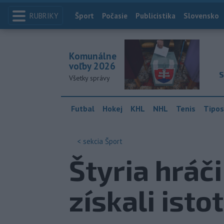
RUBRIKY
Index
Šport
Počasie
Publicistika
Slovensko
Komunálne
voľby 2026
S
Všetky správy
Futbal
Hokej
KHL
NHL
Tenis
Tipos
< sekcia
Šport
Štyria hráči
získali isto