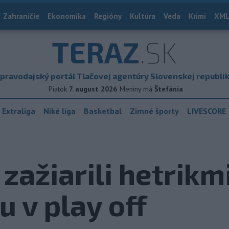
Zahraničie
Ekonomika
Regióny
Kultúra
Veda
Krimi
XML
TERAZ
.SK
pravodajský portál Tlačovej agentúry Slovenskej republi
Piatok
7. august 2026
Meniny má
Štefánia
 Extraliga
Niké liga
Basketbal
Zimné športy
LIVESCORE
 zažiarili hetrikm
tu v play off