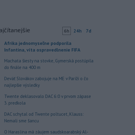
ajčítanejšie
6h
24h
7d
Afrika jednomyseľne podporila
Infantina, víta ospravedlnenie FIFA
Machata šiesty na stovke, Gymerská postúpila
do finále na 400 m
Deväť Slovákov zabojuje na ME v Paríži o čo
najlepšie výsledky
Twente deklasovalo DAC 6:0 v prvom zápase
3. predkola
DAC schytal od Twente poltucet, Klauss:
Nemali sme šancu
O Haraslína má záujem saudskoarabský Al-