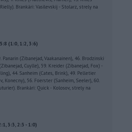
elly). Brankári: Vasilevskij - Stolarz, strely na
:8 (1:0, 1:2, 3:6)
. Panarin (Zibanejad, Vaakanainen), 46. Brodzinski
 (Zibanejad, Cuylle), 59. Kreider (Zibanejad, Fox) -
ing), 44. Sanheim (Cates, Brink), 49. Pelletier
v, Konecny), 56. Foerster (Sanheim, Seeler), 60.
turier). Brankári: Quick - Kolosov, strely na
1, 3:3, 2:3 - 1:0)