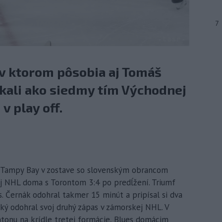
7
 v ktorom pôsobia aj Tomáš
skali ako siedmy tím Východnej
v play off.
ti Tampy Bay v zostave so slovenským obrancom
j NHL doma s Torontom 3:4 po predĺžení. Triumf
. Černák odohral takmer 15 minút a pripísal si dva
ký odohral svoj druhý zápas v zámorskej NHL. V
ntonu na krídle tretej formácie, Blues domácim