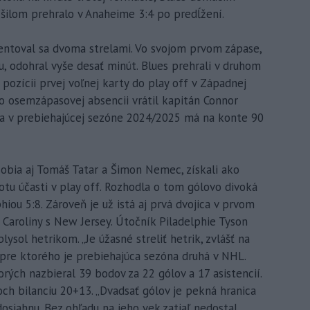
íšilom prehralo v Anaheime 3:4 po predĺžení.
zentoval sa dvoma strelami. Vo svojom prvom zápase,
u, odohral vyše desať minút. Blues prehrali v druhom
 pozícii prvej voľnej karty do play off v Západnej
 po osemzápasovej absencii vrátil kapitán Connor
i a v prebiehajúcej sezóne 2024/2025 má na konte 90
sobia aj Tomáš Tatar a Šimon Nemec, získali ako
tu účasti v play off. Rozhodla o tom gólovo divoká
iou 5:8. Zároveň je už istá aj prvá dvojica v prvom
či Caroliny s New Jersey. Útočník Piladelphie Tyson
ysol hetrikom. „Je úžasné streliť hetrik, zvlášť na
pre ktorého je prebiehajúca sezóna druhá v NHL.
orých nazbieral 39 bodov za 22 gólov a 17 asistencií.
ch bilanciu 20+13. „Dvadsať gólov je pekná hranica
 dosiahnu. Bez ohľadu na jeho vek zatiaľ nedostal