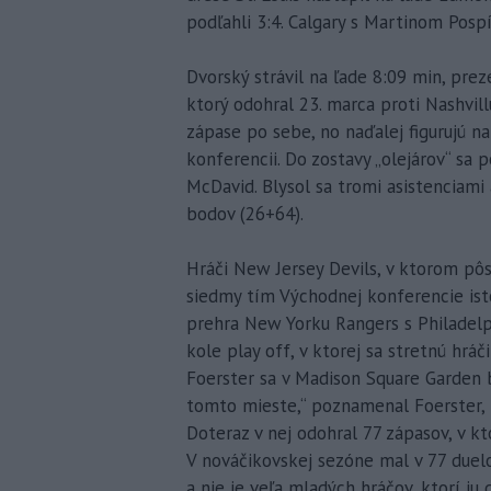
podľahli 3:4. Calgary s Martinom Posp
Dvorský strávil na ľade 8:09 min, pre
ktorý odohral 23. marca proti Nashvill
zápase po sebe, no naďalej figurujú na
konferencii. Do zostavy „olejárov“ sa
McDavid. Blysol sa tromi asistenciam
bodov (26+64).
Hráči New Jersey Devils, v ktorom pô
siedmy tím Východnej konferencie isto
prehra New Yorku Rangers s Philadelph
kole play off, v ktorej sa stretnú hrá
Foerster sa v Madison Square Garden bl
tomto mieste,“ poznamenal Foerster, 
Doteraz v nej odohral 77 zápasov, v kt
V nováčikovskej sezóne mal v 77 duelo
a nie je veľa mladých hráčov, ktorí ju