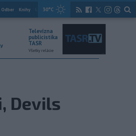
30
°C
 Odber
Knihy
Útulkovo
Magazín
News Now
Archív
TASR
Televízna
publicistika
TASR
ky
Všetky relácie
i, Devils