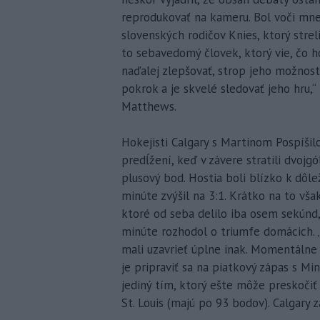
reprodukovať na kameru. Bol voči mne
slovenských rodičov Knies, ktorý strel
to sebavedomý človek, ktorý vie, čo 
naďalej zlepšovať, strop jeho možností
pokrok a je skvelé sledovať jeho hru,
Matthews.
Hokejisti Calgary s Martinom Pospíšil
predĺžení, keď v závere stratili dvojg
plusový bod. Hostia boli blízko k dôl
minúte zvýšil na 3:1. Krátko na to vš
ktoré od seba delilo iba osem sekúnd, 
minúte rozhodol o triumfe domácich. „
mali uzavrieť úplne inak. Momentálne
je pripraviť sa na piatkový zápas s M
jediný tím, ktorý ešte môže preskočiť
St. Louis (majú po 93 bodov). Calgary 