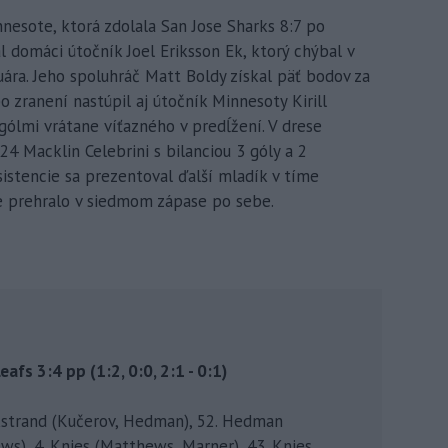
innesote, ktorá zdolala San Jose Sharks 8:7 po
l domáci útočník Joel Eriksson Ek, ktorý chýbal v
uára. Jeho spoluhráč Matt Boldy získal päť bodov za
o zranení nastúpil aj útočník Minnesoty Kirill
gólmi vrátane víťazného v predĺžení. V drese
024 Macklin Celebrini s bilanciou 3 góly a 2
asistencie sa prezentoval ďalší mladík v tíme
se prehralo v siedmom zápase po sebe.
fs 3:4 pp (1:2, 0:0, 2:1 - 0:1)
jorkstrand (Kučerov, Hedman), 52. Hedman
ews), 4. Knies (Matthews, Marner), 43. Knies