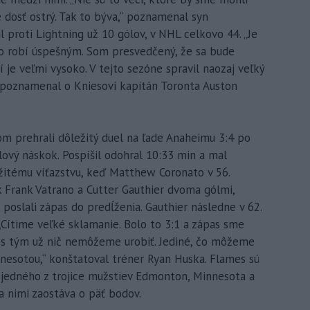
 dosť ostrý. Tak to býva,“ poznamenal syn
il proti Lightning už 10 gólov, v NHL celkovo 44. „Je
ho robí úspešným. Som presvedčený, že sa bude
 je veľmi vysoko. V tejto sezóne spravil naozaj veľký
“ poznamenal o Kniesovi kapitán Toronta Auston
om prehrali dôležitý duel na ľade Anaheimu 3:4 po
ólový náskok. Pospíšil odohral 10:33 min a mal
ežitému víťazstvu, keď Matthew Coronato v 56.
ak Frank Vatrano a Cutter Gauthier dvoma gólmi,
poslali zápas do predĺženia. Gauthier následne v 62.
Cítime veľké sklamanie. Bolo to 3:1 a zápas sme
 s tým už nič nemôžeme urobiť. Jediné, čo môžeme
innesotou,“ konštatoval tréner Ryan Huska. Flames sú
 jedného z trojice mužstiev Edmonton, Minnesota a
za nimi zaostáva o päť bodov.