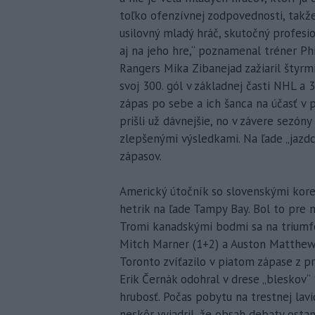
toľko ofenzívnej zodpovednosti, takže
usilovný mladý hráč, skutočný profesion
aj na jeho hre,“ poznamenal tréner P
Rangers Mika Zibanejad zažiaril štyrmi
svoj 300. gól v základnej časti NHL a 3
zápas po sebe a ich šanca na účasť v pl
prišli už dávnejšie, no v závere sezón
zlepšenými výsledkami. Na ľade „jazdco
zápasov.
Americký útočník so slovenskými kore
hetrik na ľade Tampy Bay. Bol to pre n
Tromi kanadskými bodmi sa na triumfe 
Mitch Marner (1+2) a Auston Matthews 
Toronto zvíťazilo v piatom zápase z pr
Erik Černák odohral v drese „bleskov“ 
hrubosť. Počas pobytu na trestnej lavi
neskôr vyjadril, že obsah debaty ostan