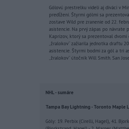
Gólovú prestrelku videli aj diváci v M
predĺžení. Štyrmi gólmi sa prezentova
zostave Wild pre zranenie od 22. febr
asistencie. Na prvý zápas po návrate p
Kaprizov, ktorý sa prezentoval dvomi 
„žralokov“ zažiarila jednotka draftu 2
asistencie. Štyrmi bodmi za gól a tri 
„žralokov“ útočník Will Smith. San Jo
NHL - sumáre
Tampa Bay Lightning - Toronto Maple Lea
Góly: 19. Perbix (Cirelli, Hagel), 41. B
(Bjorkstrand, Hagel) - 2. Marner (Matth