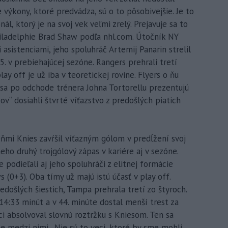
 výkony, ktoré predvádza, sú o to pôsobivejšie. Je to
ál, ktorý je na svoj vek veľmi zrelý. Prejavuje sa to
hiladelphie Brad Shaw podľa nhl.com. Útočník NY
 asistenciami, jeho spoluhráč Artemij Panarin strelil
5. v prebiehajúcej sezóne. Rangers prehrali tretí
ay off je už iba v teoretickej rovine. Flyers o ňu
y sa po odchode trénera Johna Tortorellu prezentujú
v“ dosiahli štvrté víťazstvo z predošlých piatich
ňmi Knies zavŕšil víťazným gólom v predĺžení svoj
eho druhý trojgólový zápas v kariére aj v sezóne.
podieľali aj jeho spoluhráči z elitnej formácie
(0+3). Oba tímy už majú istú účasť v play off.
edošlých šiestich, Tampa prehrala tretí zo štyroch.
14:33 minút a v 44. minúte dostal menší trest za
ci absolvoval slovnú roztržku s Kniesom. Ten sa
e medzi nimi. „Nie sú to veci, ktoré by sme mohli