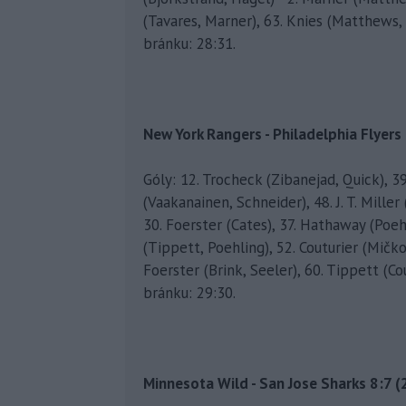
(Tavares, Marner), 63. Knies (Matthews, Ri
bránku: 28:31.
New York Rangers - Philadelphia Flyers 5
Góly: 12. Trocheck (Zibanejad, Quick), 39
(Vaakanainen, Schneider), 48. J. T. Miller
30. Foerster (Cates), 37. Hathaway (Poehl
(Tippett, Poehling), 52. Couturier (Mičko
Foerster (Brink, Seeler), 60. Tippett (Cou
bránku: 29:30.
Minnesota Wild - San Jose Sharks 8:7 (2: