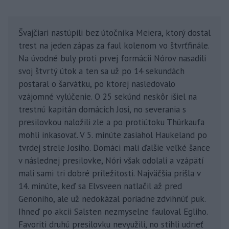
Švajčiari nastúpili bez útočníka Meiera, ktorý dostal
trest na jeden zápas za faul kolenom vo štvrťfinále.
Na úvodné buly proti prvej formácii Nórov nasadili
svoj štvrtý útok a ten sa už po 14 sekundách
postaral o šarvátku, po ktorej nasledovalo
vzájomné vylúčenie. O 25 sekúnd neskôr išiel na
trestnú kapitán domácich Josi, no severania s
presilovkou naložili zle a po protiútoku Thürkaufa
mohli inkasovať. V 5. minúte zasiahol Haukeland po
tvrdej strele Josiho. Domáci mali ďalšie veľké šance
v následnej presilovke, Nóri však odolali a vzápätí
mali sami tri dobré príležitosti. Najväčšia prišla v
14. minúte, keď sa Elvsveen natlačil až pred
Genoniho, ale už nedokázal poriadne zdvihnúť puk.
Ihneď po akcii Salsten nezmyselne fauloval Egliho.
Favoriti druhú presilovku nevyužili, no stihli udrieť