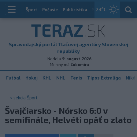
24
°C
Index
Šport
Počasie
Publicistika
Slovensko
Zahranič
TERAZ
.SK
Spravodajský portál Tlačovej agentúry Slovenskej
republiky
Nedela
9. august 2026
Meniny má
Ľubomíra
Futbal
Hokej
KHL
NHL
Tenis
Tipos Extraliga
Niké 
< sekcia
Šport
Švajčiarsko - Nórsko 6:0 v
semifinále, Helvéti opäť o zlato