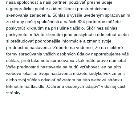
naša spoločnosť a naši partneri používať presné údaje
Zdieľaj na Facebooku
o geografickej polohe a identifikáciu prostredníctvom
skenovania zariadenia. Súhlas s vyššie uvedeným spracúvaním
zo strany našej spoločnosti a našich 824 partnerov môžete
poskytnúť kliknutím na príslušné tlačidlo. Skôr než súhlas
poskytnete, môžete kliknutím jeho poskytnutie odmietnuť alebo
si preštudovať podrobnejšie informácie a zmeniť svoje
prednostné nastavenia.
Zoberte na vedomie, že na niektoré
formy spracúvania vašich osobných údajov nepotrebujeme váš
súhlas, proti takémuto spracovaniu však máte právo namietať.
Neprehliadnite
Vaše prednostné nastavenia sa budú vzťahovať len na túto
webovú lokalitu. Svoje nastavenia môžete kedykoľvek zmeniť
VEĽKÁ PREDPOVEĎ POČASIA:
alebo svoj súhlas odvolať návratom na túto webovú stránku
Extrémne horúčavy ustúpili. Alebo
kliknutím na tlačidlo „Ochrana osobných údajov“ v dolnej časti
žeby nie?
stránky.
HRABKO o výhode
Majerského:Mazurek a Laššáková majú
rovnakých voličov
ČIASTOČNÉ ZATMENIE SLNKA: