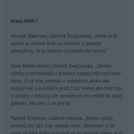
hlasy /IIHF/:
Nicolas Baechler, útočník Švajčiarska:
„Nedá sa to
opísať. Je úžasné hrať na štadióne s takouto
atmosférou. Je to šialené a jednoducho skvelé.“
Nino Niederreiter, útočník Švajčiarska:
„Takmer
všetky predchádzajúce finálové zápasy boli extrémne
tesné, či už sme prehrali v nájazdoch, alebo ako
minulý rok v predĺžení proti USA. Vieme, ako hrať hru
v obrane a takticky, ale nemôžeme len sedieť na našej
polovici. Musíme si ísť pre to.“
Patrick Elvsveen, útočník Nórska:
„Máme vyššiu
úroveň, než akú sme ukázali dnes. Nemyslím si, že
bude až také ťažké pripraviť sa na zajtrajší zápas, je to