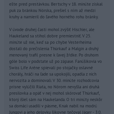
ešte pred prestávkou. Bertschy v 18. minúte získal
puk za bránkou Nórska, prešiel s ním až medzi
kruhy a namieril do ľavého horného rohu bránky.
V úvode druhej časti mohol zvýšiť Hischier, ale
Haukeland sa stihol dobre premiestniť. V 25.
minúte už nie, keď sa po chybe Vesterheima
dostali do prečíslenia Thürkauf a Malgin a druhý
menovaný trafil presne k ľavej žŕdke. Po druhom
góle bolo v podstate už po zápase. Fanúšikovia vo
Swiss Life Aréne spievali po stojačky oslavné
chorály, hráči na ľade sa upokojili, opadla z nich
nervozita a dominovali. V 30. minúte rozhodcovia
prísne vylúčili Riata, no Nórom nevyšla ani druhá
presilovka a opäť v nej mohol skórovať Thürkauf,
ktorý išiel sám na Haukelanda. O tri minúty neskôr
sa domáci usadili v pásme, Knak nabil na modrú
Jungovi a jeho delovku šikovne tečoval Jäger - 3:0.