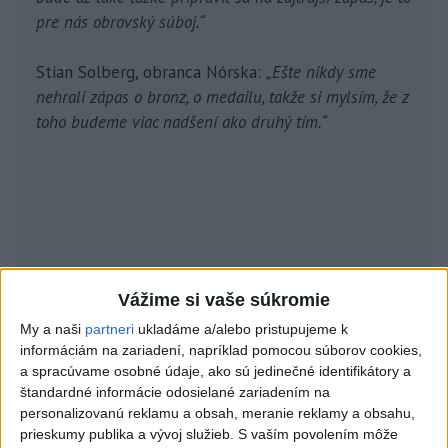
pre nás obrovský súboj.“
Stian Solberg, obranca Nórska:
„Ešte nikdy sme
nehrali zápas o bronz, o medailu, takže si mylsím, že z
toho budeme viac nadšení ako druhý tím.“
Vážime si vaše súkromie
My a naši
partneri
ukladáme a/alebo pristupujeme k
informáciám na zariadení, napríklad pomocou súborov cookies,
a spracúvame osobné údaje, ako sú jedinečné identifikátory a
štandardné informácie odosielané zariadením na
personalizovanú reklamu a obsah, meranie reklamy a obsahu,
prieskumy publika a vývoj služieb.
S vaším povolením môže