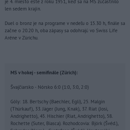
je 4. miesto ešte z roku 1951, keď sa na MS zúčastnilo
len sedem krajín.
Duel o bronz je na programe v nedeľu o 15.30 h, finále sa
začne o 20.20 h, oba zápasy sa odohrajú vo Swiss Life
Aréne v Zürichu.
MS v hokej - semifinále (Zürich):
Švajčiarsko - Nórsko 6:0 (1:0, 3:0, 2:0)
Góly: 18. Bertschy (Baechler, Egli), 25. Malgin
(Thürkauf), 33. Jäger (Jung, Knak), 37. Riat (Josi,
Andrighetto), 45. Hischier (Riat, Andrighetto), 58.
Rochette (Suter, Biasca). Rozhodcovia: Björk (Švéd.),