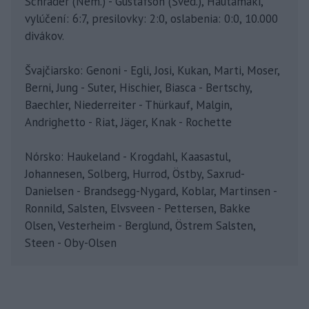
Schrader (Nem.) - Gustafson (Švéd.), Hautamäki,
vylúčení: 6:7, presilovky: 2:0, oslabenia: 0:0, 10.000
divákov.
Švajčiarsko: Genoni - Egli, Josi, Kukan, Marti, Moser,
Berni, Jung - Suter, Hischier, Biasca - Bertschy,
Baechler, Niederreiter - Thürkauf, Malgin,
Andrighetto - Riat, Jäger, Knak - Rochette
Nórsko: Haukeland - Krogdahl, Kaasastul,
Johannesen, Solberg, Hurrod, Östby, Saxrud-
Danielsen - Brandsegg-Nygard, Koblar, Martinsen -
Ronnild, Salsten, Elvsveen - Pettersen, Bakke
Olsen, Vesterheim - Berglund, Östrem Salsten,
Steen - Oby-Olsen