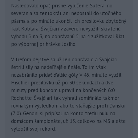
Nasledovalo opäť prísne vylúčenie Sutera, no
severania sa tentokrát ani nedostali do útočného
pásma a po minúte ukončil ich presilovku zbytočný
faul Koblara. Švajčiari v závere nevyužili skrátenú
výhodu 5 na 3, no dohrávanú 5 na 4 zužitkoval Riat
po výbornej prihrávke Josiho.
V treťom dejstve sa už len dohrávalo a Švajčiari
šetrili sily na nedeľňajšie finále. To im však
nezabránilo pridať ďalšie góly. V 45. minúte využil
Hischier presilovku už po 30 sekundách a dve
minúty pred koncom upravil na končených 6:0
Rochette. Švajčiari tak vyhrali semifinále takmer
rovnakým výsledkom ako to vlaňajšie proti Dánsku
(7:0). Genoni si pripísal na konto tretiu nulu na
domácom šampionáte, už 15. celkovo na MS a ešte
vylepšil svoj rekord.