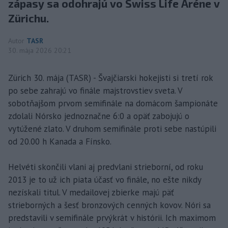
zápasy sa odohrajú vo Swiss Life Aréne v
Zürichu.
Autor
TASR
30. mája 2026 20:21
Zürich 30. mája (TASR) - Švajčiarski hokejisti si tretí rok
po sebe zahrajú vo finále majstrovstiev sveta. V
sobotňajšom prvom semifinále na domácom šampionáte
zdolali Nórsko jednoznačne 6:0 a opäť zabojujú o
vytúžené zlato. V druhom semifinále proti sebe nastúpili
od 20.00 h Kanada a Fínsko.
Helvéti skončili vlani aj predvlani strieborní, od roku
2013 je to už ich piata účasť vo finále, no ešte nikdy
nezískali titul. V medailovej zbierke majú päť
strieborných a šesť bronzových cenných kovov. Nóri sa
predstavili v semifinále prvýkrát v histórii. Ich maximom