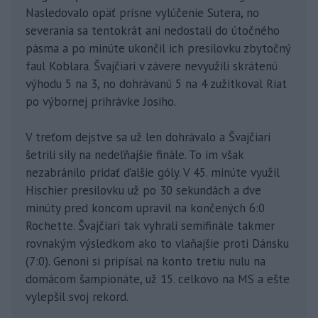
Nasledovalo opäť prísne vylúčenie Sutera, no
severania sa tentokrát ani nedostali do útočného
pásma a po minúte ukončil ich presilovku zbytočný
faul Koblara. Švajčiari v závere nevyužili skrátenú
výhodu 5 na 3, no dohrávanú 5 na 4 zužitkoval Riat
po výbornej prihrávke Josiho.
V treťom dejstve sa už len dohrávalo a Švajčiari
šetrili sily na nedeľňajšie finále. To im však
nezabránilo pridať ďalšie góly. V 45. minúte využil
Hischier presilovku už po 30 sekundách a dve
minúty pred koncom upravil na končených 6:0
Rochette. Švajčiari tak vyhrali semifinále takmer
rovnakým výsledkom ako to vlaňajšie proti Dánsku
(7:0). Genoni si pripísal na konto tretiu nulu na
domácom šampionáte, už 15. celkovo na MS a ešte
vylepšil svoj rekord.