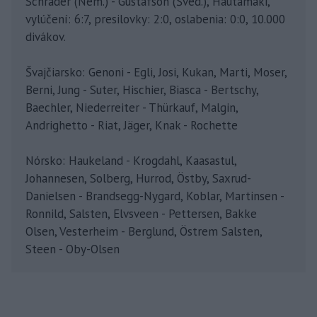
Schrader (Nem.) - Gustafson (Švéd.), Hautamäki,
vylúčení: 6:7, presilovky: 2:0, oslabenia: 0:0, 10.000
divákov.
Švajčiarsko: Genoni - Egli, Josi, Kukan, Marti, Moser,
Berni, Jung - Suter, Hischier, Biasca - Bertschy,
Baechler, Niederreiter - Thürkauf, Malgin,
Andrighetto - Riat, Jäger, Knak - Rochette
Nórsko: Haukeland - Krogdahl, Kaasastul,
Johannesen, Solberg, Hurrod, Östby, Saxrud-
Danielsen - Brandsegg-Nygard, Koblar, Martinsen -
Ronnild, Salsten, Elvsveen - Pettersen, Bakke
Olsen, Vesterheim - Berglund, Östrem Salsten,
Steen - Oby-Olsen