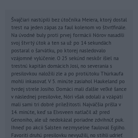
Švajčiari nastúpili bez útočníka Meiera, ktorý dostal
trest na jeden zápas za faul kolenom vo štvrťfinále.
Na úvodné buly proti prvej formácii Nórov nasadili
svoj štvrtý útok a ten sa už po 14 sekundách
postaral o šarvátku, po ktorej nasledovalo
vzájomné vylúčenie. O 25 sekúnd neskôr išiel na
trestnú kapitán domácich Josi, no severania s
presilovkou naložili zle a po protiútoku Thürkaufa
mohli inkasovať. V 5. minúte zasiahol Haukeland po
tvrdej strele Josiho. Domáci mali ďalšie veľké šance
v následnej presilovke, Nóri však odolali a vzápätí
mali sami tri dobré príležitosti. Najväčšia prišla v
14. minúte, keď sa Elvsveen natlačil až pred
Genoniho, ale už nedokázal poriadne zdvihnúť puk.
Ihneď po akcii Salsten nezmyselne fauloval Egliho.
Favoriti druhú presilovku nevyužili, no stihli udrieť