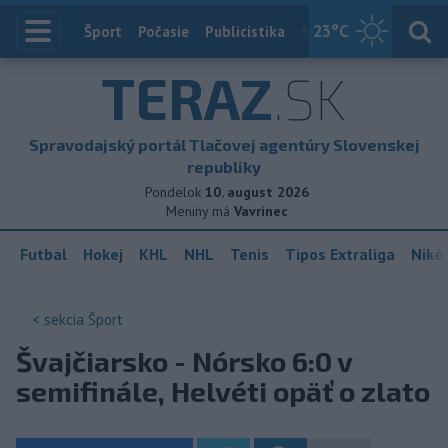
23
°C
Index
Šport
Počasie
Publicistika
Slovensko
Zahranič
TERAZ
.SK
Spravodajský portál Tlačovej agentúry Slovenskej
republiky
Pondelok
10. august 2026
Meniny má
Vavrinec
Futbal
Hokej
KHL
NHL
Tenis
Tipos Extraliga
Niké 
< sekcia
Šport
Švajčiarsko - Nórsko 6:0 v
semifinále, Helvéti opäť o zlato