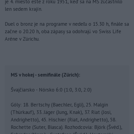
je 4. miesto ešte z roku 1951, keď sa na MS zúčastnilo
len sedem krajín.
Duel o bronz je na programe v nedeľu o 15.30 h, finále sa
začne o 20.20 h, oba zápasy sa odohrajú vo Swiss Life
Aréne v Zürichu.
MS v hokej - semifinále (Zürich):
Švajčiarsko - Nórsko 6:0 (1:0, 3:0, 2:0)
Góly: 18. Bertschy (Baechler, Egli), 25. Malgin
(Thürkauf), 33. Jäger (Jung, Knak), 37. Riat (Josi,
Andrighetto), 45. Hischier (Riat, Andrighetto), 58.
Rochette (Suter, Biasca). Rozhodcovia: Björk (Švéd.),