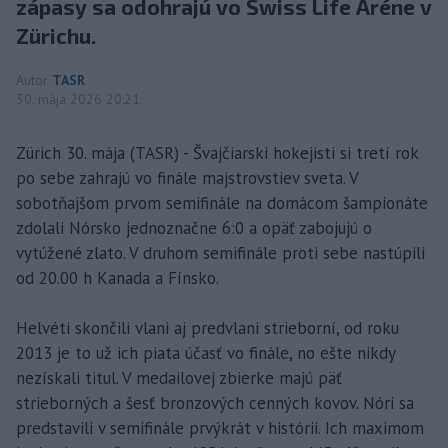
zápasy sa odohrajú vo Swiss Life Aréne v
Zürichu.
Autor
TASR
30. mája 2026 20:21
Zürich 30. mája (TASR) - Švajčiarski hokejisti si tretí rok
po sebe zahrajú vo finále majstrovstiev sveta. V
sobotňajšom prvom semifinále na domácom šampionáte
zdolali Nórsko jednoznačne 6:0 a opäť zabojujú o
vytúžené zlato. V druhom semifinále proti sebe nastúpili
od 20.00 h Kanada a Fínsko.
Helvéti skončili vlani aj predvlani strieborní, od roku
2013 je to už ich piata účasť vo finále, no ešte nikdy
nezískali titul. V medailovej zbierke majú päť
strieborných a šesť bronzových cenných kovov. Nóri sa
predstavili v semifinále prvýkrát v histórii. Ich maximom