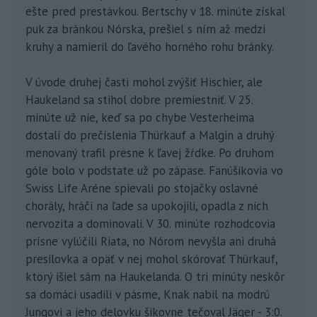
ešte pred prestávkou. Bertschy v 18. minúte získal
puk za bránkou Nórska, prešiel s ním až medzi
kruhy a namieril do ľavého horného rohu bránky.
V úvode druhej časti mohol zvýšiť Hischier, ale
Haukeland sa stihol dobre premiestniť. V 25.
minúte už nie, keď sa po chybe Vesterheima
dostali do prečíslenia Thürkauf a Malgin a druhý
menovaný trafil presne k ľavej žŕdke. Po druhom
góle bolo v podstate už po zápase. Fanúšikovia vo
Swiss Life Aréne spievali po stojačky oslavné
chorály, hráči na ľade sa upokojili, opadla z nich
nervozita a dominovali. V 30. minúte rozhodcovia
prísne vylúčili Riata, no Nórom nevyšla ani druhá
presilovka a opäť v nej mohol skórovať Thürkauf,
ktorý išiel sám na Haukelanda. O tri minúty neskôr
sa domáci usadili v pásme, Knak nabil na modrú
Jungovi a jeho delovku šikovne tečoval Jäger - 3:0.