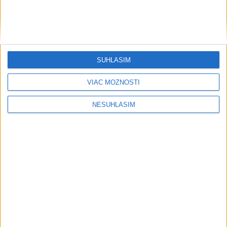
ÚTOK MEDVEĎA: V Turanoch pri zjazde z D1 našli
zraneného muža
Polícia upozorňuje seniorov na nekalé praktiky podvodníkov
SÚHLASÍM
Erik Tomáš: Ak si I. Korčok založí živnosť, nebude to správne
VIAC MOŽNOSTÍ
Zahraničie
NESÚHLASÍM
Vlani prišlo o život na celom svete
350 humanitárnych pracovníkov
dnes 6:20
Trump vymenoval Willa Scharfa za nového právneho
poradcu Bieleho domu
Mladenov: Odmietaný plán pre Pásmo Gazy je jediná cesta
vpred