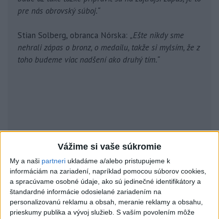
pre nás obrovský súboj.“
Stian Solberg, obranca Nórska:
„Ešte nikdy sme
nehrali zápas o bronz, o medailu, takže si mylsím, že z
toho budeme viac nadšení ako druhý tím.“
Vážime si vaše súkromie
My a naši
partneri
ukladáme a/alebo pristupujeme k
informáciám na zariadení, napríklad pomocou súborov cookies,
a spracúvame osobné údaje, ako sú jedinečné identifikátory a
štandardné informácie odosielané zariadením na
personalizovanú reklamu a obsah, meranie reklamy a obsahu,
prieskumy publika a vývoj služieb.
S vaším povolením môže