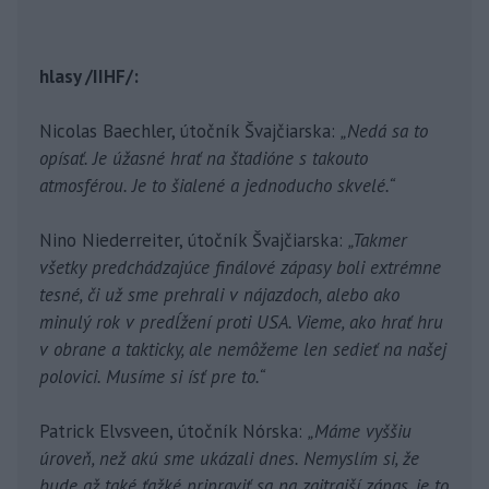
hlasy /IIHF/:
Nicolas Baechler, útočník Švajčiarska:
„Nedá sa to
opísať. Je úžasné hrať na štadióne s takouto
atmosférou. Je to šialené a jednoducho skvelé.“
Nino Niederreiter, útočník Švajčiarska:
„Takmer
všetky predchádzajúce finálové zápasy boli extrémne
tesné, či už sme prehrali v nájazdoch, alebo ako
minulý rok v predĺžení proti USA. Vieme, ako hrať hru
v obrane a takticky, ale nemôžeme len sedieť na našej
polovici. Musíme si ísť pre to.“
Patrick Elvsveen, útočník Nórska:
„Máme vyššiu
úroveň, než akú sme ukázali dnes. Nemyslím si, že
bude až také ťažké pripraviť sa na zajtrajší zápas, je to