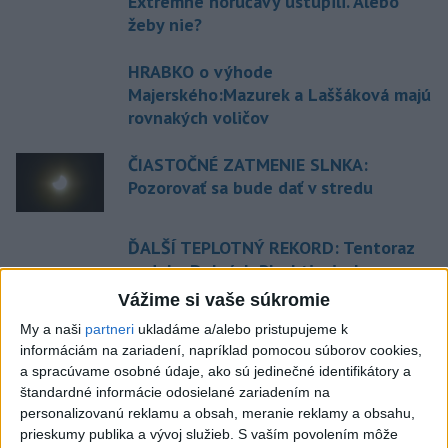
Extrémne horúčavy ustúpili. Alebo
žeby nie?
HRABKO o výhode
Majerského:Mazurek a Laššáková majú
rovnakých voličov
ČIASTOČNÉ ZATMENIE SLNKA:
Pozorovať sa bude dať v stredu
ĎALŠÍ TEPLOTNÝ REKORD: Tentoraz
padol v Dolných Plachtinciach
Vážime si vaše súkromie
My a naši
partneri
ukladáme a/alebo pristupujeme k
Aktuálne témy:
Kvízy
Podcasty
Rok Ľ.Štúra
informáciám na zariadení, napríklad pomocou súborov cookies,
a spracúvame osobné údaje, ako sú jedinečné identifikátory a
Turizmus
Cestovanie
Rok dobrovoľníctva
štandardné informácie odosielané zariadením na
personalizovanú reklamu a obsah, meranie reklamy a obsahu,
prieskumy publika a vývoj služieb.
S vaším povolením môže
Dielo týždňa
Referendum
MS v hokeji