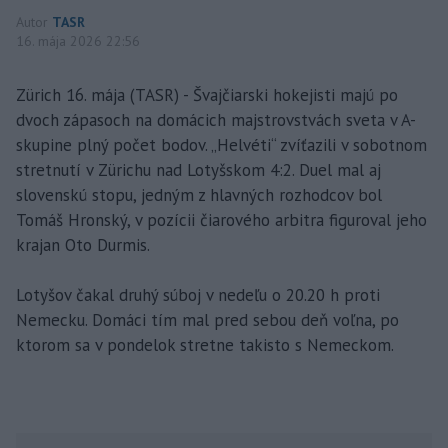
Autor
TASR
16. mája 2026 22:56
Zürich 16. mája (TASR) - Švajčiarski hokejisti majú po
dvoch zápasoch na domácich majstrovstvách sveta v A-
skupine plný počet bodov. „Helvéti“ zvíťazili v sobotnom
stretnutí v Zürichu nad Lotyšskom 4:2. Duel mal aj
slovenskú stopu, jedným z hlavných rozhodcov bol
Tomáš Hronský, v pozícii čiarového arbitra figuroval jeho
krajan Oto Durmis.
Lotyšov čakal druhý súboj v nedeľu o 20.20 h proti
Nemecku. Domáci tím mal pred sebou deň voľna, po
ktorom sa v pondelok stretne takisto s Nemeckom.