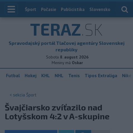
Index
Šport
Počasie
Publicistika
Slovensko
Zahranič
TERAZ
.SK
Spravodajský portál Tlačovej agentúry Slovenskej
republiky
Sobota
8. august 2026
Meniny má
Oskar
Futbal
Hokej
KHL
NHL
Tenis
Tipos Extraliga
Niké 
< sekcia
Šport
Švajčiarsko zvíťazilo nad
Lotyšskom 4:2 v A-skupine