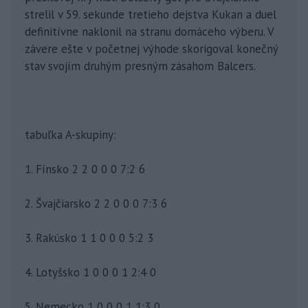
strelil v 59. sekunde tretieho dejstva Kukan a duel
definitívne naklonil na stranu domáceho výberu. V
závere ešte v početnej výhode skorigoval konečný
stav svojím druhým presným zásahom Balcers.
tabuľka A-skupiny:
1. Fínsko 2 2 0 0 0 7:2 6
2. Švajčiarsko 2 2 0 0 0 7:3 6
3. Rakúsko 1 1 0 0 0 5:2 3
4. Lotyšsko 1 0 0 0 1 2:4 0
5. Nemecko 1 0 0 0 1 1:3 0