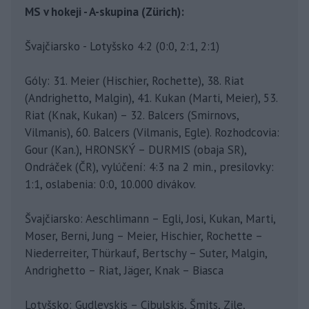
MS v hokeji - A-skupina (Zürich):
Švajčiarsko - Lotyšsko 4:2 (0:0, 2:1, 2:1)
Góly: 31. Meier (Hischier, Rochette), 38. Riat
(Andrighetto, Malgin), 41. Kukan (Marti, Meier), 53.
Riat (Knak, Kukan) – 32. Balcers (Smirnovs,
Vilmanis), 60. Balcers (Vilmanis, Egle). Rozhodcovia:
Gour (Kan.), HRONSKÝ – DURMIS (obaja SR),
Ondráček (ČR), vylúčení: 4:3 na 2 min., presilovky:
1:1, oslabenia: 0:0, 10.000 divákov.
Švajčiarsko: Aeschlimann – Egli, Josi, Kukan, Marti,
Moser, Berni, Jung – Meier, Hischier, Rochette –
Niederreiter, Thürkauf, Bertschy – Suter, Malgin,
Andrighetto – Riat, Jäger, Knak – Biasca
Lotyšsko: Gudlevskis – Cibulskis, Šmits, Zile,