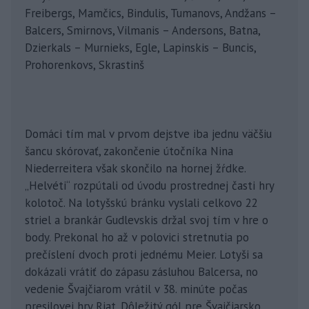
Freibergs, Mamčics, Bindulis, Tumanovs, Andžans –
Balcers, Smirnovs, Vilmanis – Andersons, Batna,
Dzierkals – Murnieks, Egle, Lapinskis – Buncis,
Prohorenkovs, Skrastinš
Domáci tím mal v prvom dejstve iba jednu väčšiu
šancu skórovať, zakončenie útočníka Nina
Niederreitera však skončilo na hornej žŕdke.
„Helvéti“ rozpútali od úvodu prostrednej časti hry
kolotoč. Na lotyšskú bránku vyslali celkovo 22
striel a brankár Gudlevskis držal svoj tím v hre o
body. Prekonal ho až v polovici stretnutia po
prečíslení dvoch proti jednému Meier. Lotyši sa
dokázali vrátiť do zápasu zásluhou Balcersa, no
vedenie Švajčiarom vrátil v 38. minúte počas
presilovej hry Riat. Dôležitý gól pre Švajčiarsko