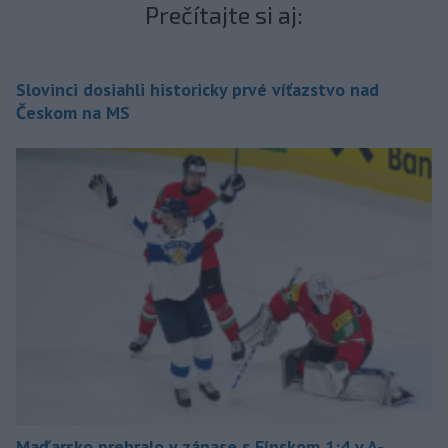
Prečítajte si aj:
Slovinci dosiahli historicky prvé víťazstvo nad
Českom na MS
Maďarsko prehralo v zápase s Fínskom 1:4 v A-