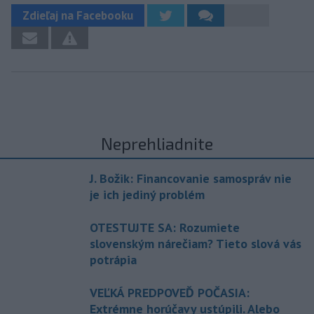
Zdieľaj na Facebooku
Neprehliadnite
J. Božik: Financovanie samospráv nie
je ich jediný problém
OTESTUJTE SA: Rozumiete
slovenským nárečiam? Tieto slová vás
potrápia
VEĽKÁ PREDPOVEĎ POČASIA:
Extrémne horúčavy ustúpili. Alebo