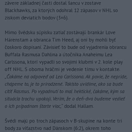
závere základnej časti dostal šancu v zostave
Blackhawks, za ktorých odohral 12 zápasov v NHL so
ziskom deviatich bodov (3+6).
Mimo švédsku súpisku zatiaľ zostávajú brankár Love
Härenstam a obranca Tim Heed, aj oni by mohli byť
čoskoro dopísaní. Závisieť to bude od vyjadrenia obrancu
Buffala Rasmusa Dahlina a útočníka Anaheimu Lea
Carlssona, ktorí vypadli so svojimi klubmi v 2. kole play
off NHL. S oboma hráčmi je vedenie tímu v kontakte.
„Čakáme na odpoveď od Lea Carlssona. Ak povie, že nepríde,
chápeme to, je to prirodzené. Takisto uvidíme, ako sa bude
cítiť Rasmus. Po vypadnutí to mal hektické, čakáme, kým sa
situácia trochu upokojí. Verím, že o deň-dva budeme vedieť
o ich prípadnom štarte viac,“
dodal Hallam.
Švédi majú po troch zápasoch v B-skupine na konte tri
body za víťazstvo nad Dánskom (6:2), okrem toho