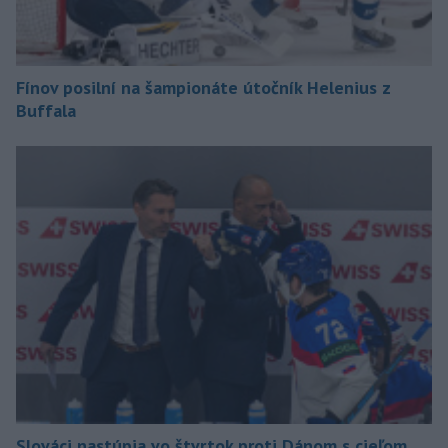
Fínov posilní na šampionáte útočník Helenius z
Buffala
Slováci nastúpia vo štvrtok proti Dánom s cieľom