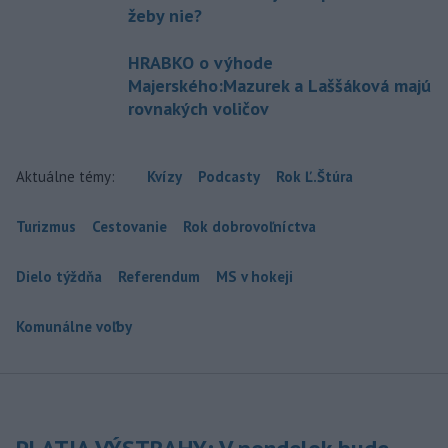
žeby nie?
HRABKO o výhode
Majerského:Mazurek a Laššáková majú
rovnakých voličov
Aktuálne témy:
Kvízy
Podcasty
Rok Ľ.Štúra
Turizmus
Cestovanie
Rok dobrovoľníctva
Dielo týždňa
Referendum
MS v hokeji
Komunálne voľby