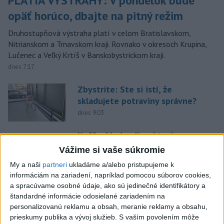
PLATIA VÝSTRAHY: V pondelok bude
opäť horúco, dbajte na pitný režim
Druhostupňová výstraha platí v celom Bratislavskom,
Nitrianskom a Trnavskom kraji. Rovnako v okresoch Krupina,
Lučenec a Veľký Krtíš v Banskobystrickom kraji.
dnes 7:17
Zbystrite: Ste si istí, že
skladujete potraviny správne?
dnes 9:03
Kuffa: Medvedicu, ktorá
zaútočila na človeka pri
Vážime si vaše súkromie
Turanoch, zastrelili
My a naši
partneri
ukladáme a/alebo pristupujeme k
aktualizované
dnes 7:03
,
dnes 7:35
informáciám na zariadení, napríklad pomocou súborov cookies,
a spracúvame osobné údaje, ako sú jedinečné identifikátory a
TELO V DUNAJI: Nezvestného
štandardné informácie odosielané zariadením na
muža našli bez známok života
personalizovanú reklamu a obsah, meranie reklamy a obsahu,
dnes 10:34
prieskumy publika a vývoj služieb.
S vaším povolením môže