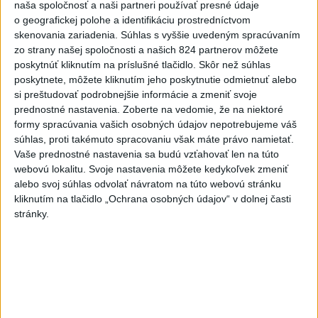
naša spoločnosť a naši partneri používať presné údaje
Tragická nehoda: Prevrátil sa
o geografickej polohe a identifikáciu prostredníctvom
čln, zahynula žena a jej 5-
skenovania zariadenia. Súhlas s vyššie uvedeným spracúvaním
mesačná dcéra
zo strany našej spoločnosti a našich 824 partnerov môžete
dnes 6:05
poskytnúť kliknutím na príslušné tlačidlo. Skôr než súhlas
poskytnete, môžete kliknutím jeho poskytnutie odmietnuť alebo
Trump vymenoval Willa Scharfa
si preštudovať podrobnejšie informácie a zmeniť svoje
za nového právneho poradcu
prednostné nastavenia.
Zoberte na vedomie, že na niektoré
Bieleho domu
formy spracúvania vašich osobných údajov nepotrebujeme váš
dnes 6:14
súhlas, proti takémuto spracovaniu však máte právo namietať.
Vaše prednostné nastavenia sa budú vzťahovať len na túto
Ceny energií na burzách opäť
webovú lokalitu. Svoje nastavenia môžete kedykoľvek zmeniť
mierne klesli, naďalej zostávajú
alebo svoj súhlas odvolať návratom na túto webovú stránku
vysoké
kliknutím na tlačidlo „Ochrana osobných údajov“ v dolnej časti
dnes 9:53
stránky.
V júli zbankrotovalo na
Slovensku 612 ľudí, najviac v
Košickom kraji
dnes 10:11
Káder Košíc je kompletný a