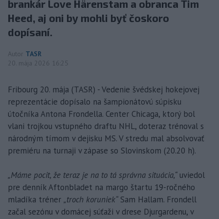
brankár Love Härenstam a obranca Tim
Heed, aj oni by mohli byť čoskoro
dopísaní.
Autor
TASR
20. mája 2026 16:25
Fribourg 20. mája (TASR) - Vedenie švédskej hokejovej
reprezentácie dopísalo na šampionátovú súpisku
útočníka Antona Frondella. Center Chicaga, ktorý bol
vlani trojkou vstupného draftu NHL, doteraz trénoval s
národným tímom v dejisku MS. V stredu mal absolvovať
premiéru na turnaji v zápase so Slovinskom (20.20 h).
„Máme pocit, že teraz je na to tá správna situácia,“
uviedol
pre denník Aftonbladet na margo štartu 19-ročného
mladíka tréner
„troch koruniek“
Sam Hallam. Frondell
začal sezónu v domácej súťaži v drese Djurgardenu, v