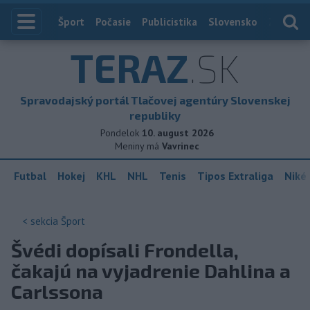
Index
Šport
Počasie
Publicistika
Slovensko
Zahranič
TERAZ
.SK
Spravodajský portál Tlačovej agentúry Slovenskej
republiky
Pondelok
10. august 2026
Meniny má
Vavrinec
Futbal
Hokej
KHL
NHL
Tenis
Tipos Extraliga
Niké 
< sekcia
Šport
Švédi dopísali Frondella,
čakajú na vyjadrenie Dahlina a
Carlssona