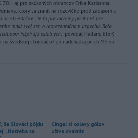
 ZOH aj pre skúsených obrancov Erika Karlssona,
edmana, ktorý sa zranil na rozcvičke pred zápasom s
 na striedačke. „
Je to pre nich iný pocit než pre
 stále majú svoj sen o reprezentačnom úspechu. Bolo
prístupom inšpirujú ostatných
,“ povedal Hallam, ktorý
í na švédskej striedačke po nadchádzajúcich MS vo
, že Slováci pôjdu
Cingel si oslavy gólov
ej: „Netreba sa
užíva dvakrát