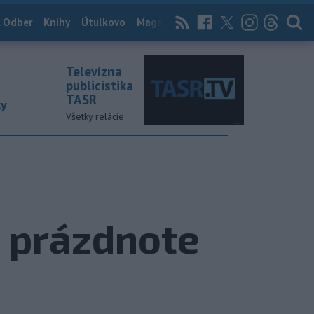
 Odber
Knihy
Útulkovo
Magazín
News Now
Archív
TASR
Televízna
publicistika
TASR
ky
Všetky relácie
o prázdnote