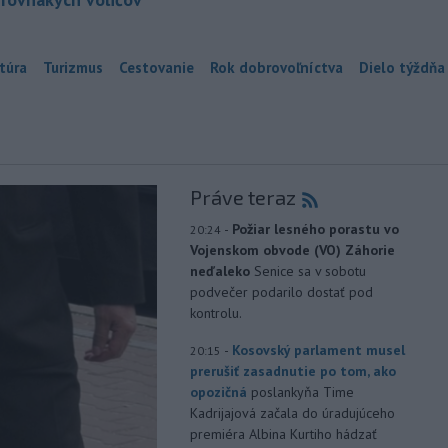
túra
Turizmus
Cestovanie
Rok dobrovoľníctva
Dielo týždňa
Práve teraz
-
Požiar lesného porastu vo
20:24
Vojenskom obvode (VO) Záhorie
neďaleko
Senice sa v sobotu
podvečer podarilo dostať pod
kontrolu.
-
Kosovský parlament musel
20:15
prerušiť zasadnutie po tom, ako
opozičná
poslankyňa Time
Kadrijajová začala do úradujúceho
premiéra Albina Kurtiho hádzať