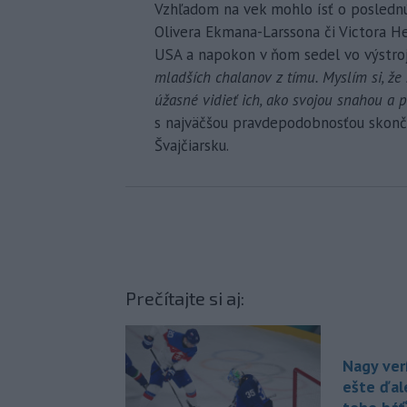
Vzhľadom na vek mohlo ísť o poslednú
Olivera Ekmana-Larssona či Victora H
USA a napokon v ňom sedel vo výstroji
mladších chalanov z tímu. Myslím si, že
úžasné vidieť ich, ako svojou snahou a 
s najväčšou pravdepodobnosťou skonč
Švajčiarsku.
Prečítajte si aj:
Nagy verí
ešte ďal