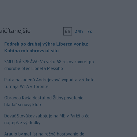
ajčítanejšie
6h
24h
7d
Fodrek po druhej výhre Liberca vonku:
Kabína má obrovskú silu
SMUTNÁ SPRÁVA: Vo veku 68 rokov zomrel po
chorobe otec Lionela Messiho
Piata nasadená Andrejevová vypadla v 3. kole
turnaja WTA v Toronte
Obranca Kaša dostal od Žiliny povolenie
hľadať si nový klub
Deväť Slovákov zabojuje na ME v Paríži o čo
najlepšie výsledky
Araujo by mal ísť na ročné hosťovanie do