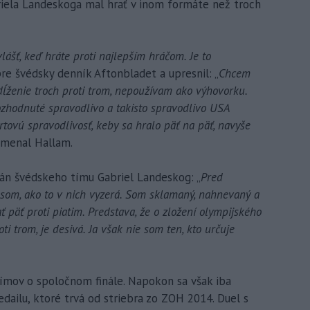
iela Landeskoga mal hrať v inom formáte než troch
lášť, keď hráte proti najlepším hráčom. Je to
pre švédsky denník Aftonbladet a upresnil: „
Chcem
edĺženie troch proti trom, nepoužívam ako výhovorku.
rozhodnuté spravodlivo a takisto spravodlivo USA
portovú spravodlivosť, keby sa hralo päť na päť, navyše
amenal Hallam.
tán švédskeho tímu Gabriel Landeskog: „
Pred
 som, ako to v nich vyzerá. Som sklamaný, nahnevaný a
ť päť proti piatim. Predstava, že o zložení olympijského
i trom, je desivá. Ja však nie som ten, kto určuje
tímov o spoločnom finále. Napokon sa však iba
edailu, ktoré trvá od striebra zo ZOH 2014. Duel s