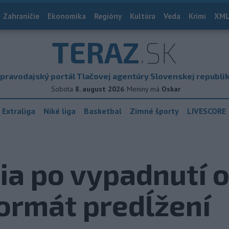
Zahraničie
Ekonomika
Regióny
Kultúra
Veda
Krimi
XML
TERAZ
.SK
pravodajský portál Tlačovej agentúry Slovenskej republi
Sobota
8. august 2026
Meniny má
Oskar
 Extraliga
Niké liga
Basketbal
Zimné športy
LIVESCORE
ia po vypadnutí 
formát predĺžení