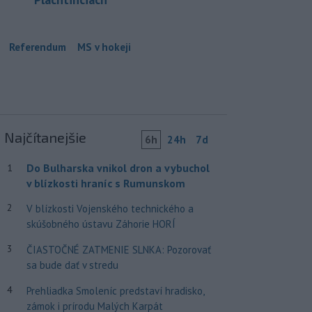
Referendum
MS v hokeji
Najčítanejšie
6h
24h
7d
Do Bulharska vnikol dron a vybuchol
1
v blízkosti hraníc s Rumunskom
2
V blízkosti Vojenského technického a
skúšobného ústavu Záhorie HORÍ
3
ČIASTOČNÉ ZATMENIE SLNKA: Pozorovať
sa bude dať v stredu
4
Prehliadka Smoleníc predstaví hradisko,
zámok i prírodu Malých Karpát