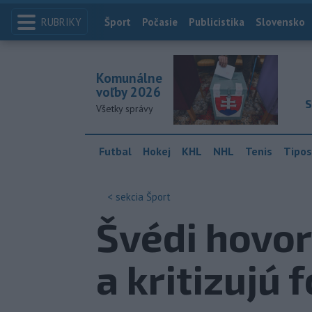
RUBRIKY
Index
Šport
Počasie
Publicistika
Slovensko
Komunálne
voľby 2026
S
Všetky správy
Futbal
Hokej
KHL
NHL
Tenis
Tipos
< sekcia
Šport
Švédi hovor
a kritizujú 