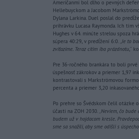
Američanmi bol dlho o pevných defen
Hellebuyckom a Jacobom Markströmom.
Dylana Larkina. Duel poslal do predĺže
prihrávku Lucasa Raymonda. Ich tím 
Hughes v 64. minúte strelou spoza hrá
súpera 40:29, v predĺžení 6:0. „
Je to bo
zvíťazíme. Teraz cítim iba prázdnotu
,“ k
Pre 36-ročného brankára to boli prvé 
úspešnosť zákrokov a priemer 1,97 ink
kontrastovali s Markströmovou formo
percenta a priemer 3,20 inkasovaného
Po prehre so Švédskom čelil otázke o
účasti na ZOH 2030. „
Neviem, čo bude ď
budem už v hojdacom kresle. Pravdepodo
sme sa snažili, aby sme odišli s úspech