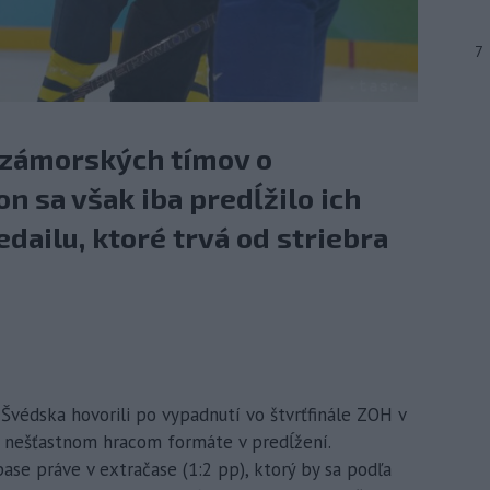
7
n zámorských tímov o
n sa však iba predĺžilo ich
dailu, ktoré trvá od striebra
 Švédska hovorili po vypadnutí vo štvrťfinále ZOH v
 o nešťastnom hracom formáte v predĺžení.
se práve v extračase (1:2 pp), ktorý by sa podľa