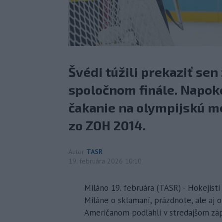
Švédi túžili prekaziť se
spoločnom finále. Napoko
čakanie na olympijskú me
zo ZOH 2014.
Autor
TASR
19. februára 2026 10:10
Miláno 19. februára (TASR) - Hokejisti
Miláne o sklamaní, prázdnote, ale aj
Američanom podľahli v stredajšom zápa