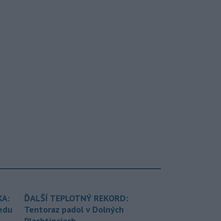
KA:
ĎALŠÍ TEPLOTNÝ REKORD:
redu
Tentoraz padol v Dolných
Plachtinciach