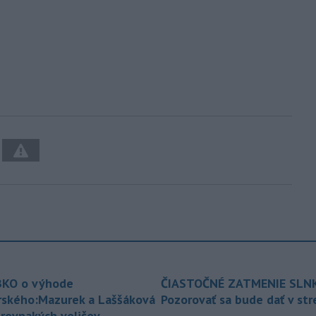
“
KO o výhode
ČIASTOČNÉ ZATMENIE SLN
rského:Mazurek a Laššáková
Pozorovať sa bude dať v st
 rovnakých voličov