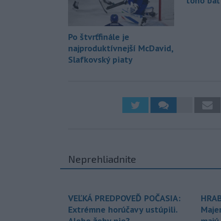
toho báť
Po štvrťfinále je
najproduktívnejší McDavid,
Slafkovský piaty
Neprehliadnite
VEĽKÁ PREDPOVEĎ POČASIA:
HRAB
Extrémne horúčavy ustúpili.
Maje
Alebo žeby nie?
majú