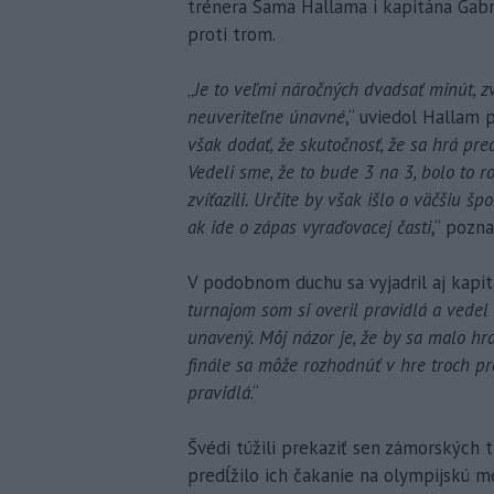
trénera Sama Hallama i kapitána Gabr
proti trom.
„
Je to veľmi náročných dvadsať minút, zv
neuveriteľne únavné
,“ uviedol Hallam 
však dodať, že skutočnosť, že sa hrá pr
Vedeli sme, že to bude 3 na 3, bolo to 
zvíťazili. Určite by však išlo o väčšiu š
ak ide o zápas vyraďovacej časti
,“ pozn
V podobnom duchu sa vyjadril aj kapi
turnajom som si overil pravidlá a vedel
unavený. Môj názor je, že by sa malo hra
finále sa môže rozhodnúť v hre troch prot
pravidlá
.“
Švédi túžili prekaziť sen zámorských 
predĺžilo ich čakanie na olympijskú m