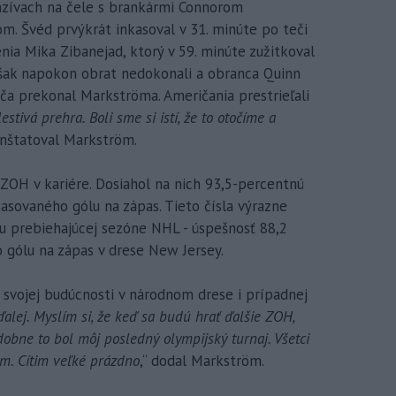
zívach na čele s brankármi Connorom
 Švéd prvýkrát inkasoval v 31. minúte po teči
nia Mika Zibanejad, ktorý v 59. minúte zužitkoval
však napokon obrat nedokonali a obranca Quinn
ča prekonal Markströma. Američania prestrieľali
lestivá prehra. Boli sme si istí, že to otočíme a
onštatoval Markström.
ZOH v kariére. Dosiahol na nich 93,5-percentnú
asovaného gólu na zápas. Tieto čísla výrazne
u prebiehajúcej sezóne NHL - úspešnosť 88,2
 gólu na zápas v drese New Jersey.
 svojej budúcnosti v národnom drese i prípadnej
alej. Myslím si, že keď sa budú hrať ďalšie ZOH,
bne to bol môj posledný olympijský turnaj. Všetci
om. Cítim veľké prázdno
,“ dodal Markström.