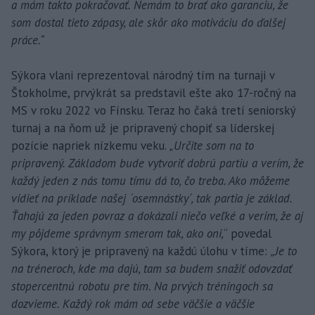
a mám takto pokračovať. Nemám to brať ako garanciu, že
som dostal tieto zápasy, ale skôr ako motiváciu do ďalšej
práce.“
Sýkora vlani reprezentoval národný tím na turnaji v
Štokholme, prvýkrát sa predstavil ešte ako 17-ročný na
MS v roku 2022 vo Fínsku. Teraz ho čaká tretí seniorský
turnaj a na ňom už je pripravený chopiť sa líderskej
pozície napriek nízkemu veku.
„Určite som na to
pripravený. Základom bude vytvoriť dobrú partiu a verím, že
každý jeden z nás tomu tímu dá to, čo treba. Ako môžeme
vidieť na príklade našej ´osemnástky´, tak partia je základ.
Ťahajú za jeden povraz a dokázali niečo veľké a verím, že aj
my pôjdeme správnym smerom tak, ako oni,
“ povedal
Sýkora, ktorý je pripravený na každú úlohu v tíme:
„Je to
na tréneroch, kde ma dajú, tam sa budem snažiť odovzdať
stopercentnú robotu pre tím. Na prvých tréningoch sa
dozvieme. Každý rok mám od sebe väčšie a väčšie