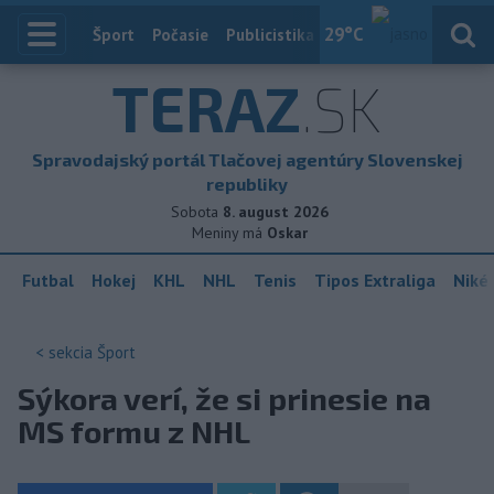
29
°C
Index
Šport
Počasie
Publicistika
Slovensko
Zahranič
TERAZ
.SK
Spravodajský portál Tlačovej agentúry Slovenskej
republiky
Sobota
8. august 2026
Meniny má
Oskar
Futbal
Hokej
KHL
NHL
Tenis
Tipos Extraliga
Niké 
< sekcia
Šport
Sýkora verí, že si prinesie na
MS formu z NHL