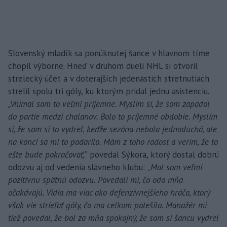
Slovenský mladík sa ponúknutej šance v hlavnom tíme
chopil výborne. Hneď v druhom dueli NHL si otvoril
strelecký účet a v doterajších jedenástich stretnutiach
strelil spolu tri góly, ku ktorým pridal jednu asistenciu.
„Vnímal som to veľmi príjemne. Myslím si, že som zapadol
do partie medzi chalanov. Bolo to príjemné obdobie. Myslím
si, že som si to vydrel, keďže sezóna nebola jednoduchá, ale
na konci sa mi to podarilo. Mám z toho radosť a verím, že to
ešte bude pokračovať,“
povedal Sýkora, ktorý dostal dobrú
odozvu aj od vedenia slávneho klubu:
„Mal som veľmi
pozitívnu spätnú odozvu. Povedali mi, čo odo mňa
očakávajú. Vidia ma viac ako defenzívnejšieho hráča, ktorý
však vie strieľať góly, čo ma celkom potešilo. Manažér mi
tiež povedal, že bol za mňa spokojný, že som si šancu vydrel