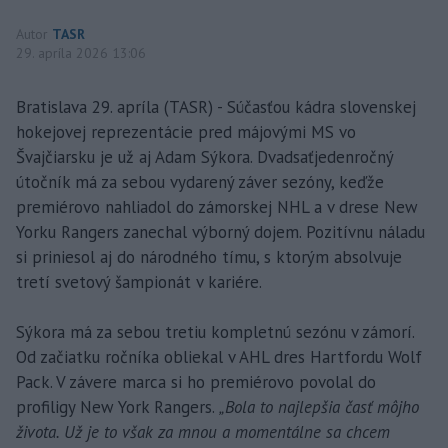
Autor
TASR
29. apríla 2026 13:06
Bratislava 29. apríla (TASR) - Súčasťou kádra slovenskej
hokejovej reprezentácie pred májovými MS vo
Švajčiarsku je už aj Adam Sýkora. Dvadsaťjedenročný
útočník má za sebou vydarený záver sezóny, keďže
premiérovo nahliadol do zámorskej NHL a v drese New
Yorku Rangers zanechal výborný dojem. Pozitívnu náladu
si priniesol aj do národného tímu, s ktorým absolvuje
tretí svetový šampionát v kariére.
Sýkora má za sebou tretiu kompletnú sezónu v zámorí.
Od začiatku ročníka obliekal v AHL dres Hartfordu Wolf
Pack. V závere marca si ho premiérovo povolal do
profiligy New York Rangers.
„Bola to najlepšia časť môjho
života. Už je to však za mnou a momentálne sa chcem