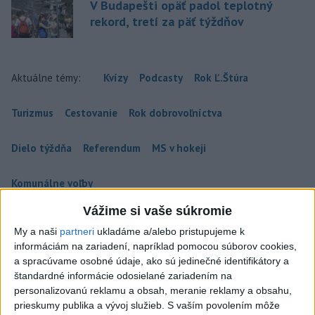
V Budapešti opäť padol teplotný
rekord, tretí za päť týždňov
Aktuálne témy:
Kvízy
Podcasty
Rok Ľ.Štúra
Turizmus
Cestovanie
Rok dobrovoľníctva
Dielo týždňa
Referendum
MS v hokeji
Komunálne voľby
Vážime si vaše súkromie
My a naši
partneri
ukladáme a/alebo pristupujeme k
informáciám na zariadení, napríklad pomocou súborov cookies,
a spracúvame osobné údaje, ako sú jedinečné identifikátory a
Do Bulharska vnikol dron a vybuchol v
štandardné informácie odosielané zariadením na
blízkosti hraníc s Rumunskom
personalizovanú reklamu a obsah, meranie reklamy a obsahu,
prieskumy publika a vývoj služieb.
S vaším povolením môže