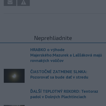
Neprehliadnite
HRABKO o výhode
Majerského:Mazurek a Laššáková majú
rovnakých voličov
ČIASTOČNÉ ZATMENIE SLNKA:
Pozorovať sa bude dať v stredu
ĎALŠÍ TEPLOTNÝ REKORD: Tentoraz
padol v Dolných Plachtinciach