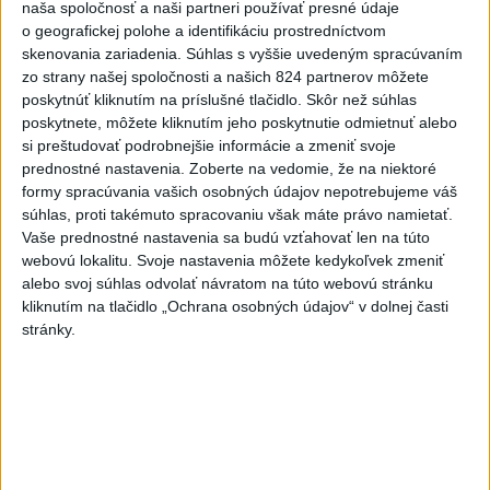
Podľa Radeva sa dron zrútil na slnečnicovom poli a pri tomto
naša spoločnosť a naši partneri používať presné údaje
incidente nedošlo k žiadnym obetiam ani škodám na
o geografickej polohe a identifikáciu prostredníctvom
infraštruktúre.
skenovania zariadenia. Súhlas s vyššie uvedeným spracúvaním
aktualizované
dnes 12:45
,
dnes 13:45
zo strany našej spoločnosti a našich 824 partnerov môžete
poskytnúť kliknutím na príslušné tlačidlo. Skôr než súhlas
Od septembra sa AI gramotnosť
poskytnete, môžete kliknutím jeho poskytnutie odmietnuť alebo
stane súčasťou vzdelávania na
si preštudovať podrobnejšie informácie a zmeniť svoje
prednostné nastavenia.
Zoberte na vedomie, že na niektoré
ZŠ
formy spracúvania vašich osobných údajov nepotrebujeme váš
dnes 10:53
súhlas, proti takémuto spracovaniu však máte právo namietať.
Moskva tvrdí, že zasiahla závod
Vaše prednostné nastavenia sa budú vzťahovať len na túto
webovú lokalitu. Svoje nastavenia môžete kedykoľvek zmeniť
ukrajinského výrobcu zbraní
alebo svoj súhlas odvolať návratom na túto webovú stránku
Fire Point
kliknutím na tlačidlo „Ochrana osobných údajov“ v dolnej časti
dnes 13:55
stránky.
Skončili ďalšie desiatky
menších pôšt, samosprávam sa
to nepáči
dnes 11:17
Senát schválil Todda Blanchea