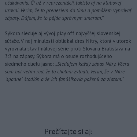
očakávania. Či už v reprezentácii, takisto aj na klubovej
úrovni. Verím, že to prenesiem do tímu a pomôžem vyhrávať
zápasy. Dúfam, že to pôjde správnym smerom.“
Sýkora sleduje aj vývoj play off najvyššej slovenskej
súťaže. V nej minulosti obliekal dres Nitry, ktorá v utorok
vyrovnala stav finálovej série proti Slovanu Bratislava na
3:3 na zápasy. Sýkora má o osude rozhodujúceho
siedmeho duelu jasno:
„Sledujem každý zápas Nitry. Včera
som bol veľmi rád, že to chalani zvládli. Verím, že v Nitre
´spadne´ štadión a že ich fanúšikovia poženú za zlatom.“
Prečítajte si aj: