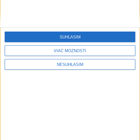
dnes 14:16
V Snine sa začína rekonštrukcia lávky za viac ako 50.000 eur
ZRANILA SI ČLENOK: Turistke pomáhali záchranári vo Veľkej
SÚHLASÍM
Fatre
VIAC MOŽNOSTÍ
Očovská folklórna hruda tradične privítala domáce folklórne
kolektívy
NESÚHLASÍM
Neprehliadnite
VIDEO: Umelá inteligencia a robotika
pomáhajú už aj záchranárom
Orbánová telefonovala s Blanárom a