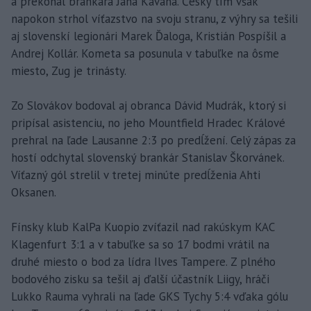
a prekonal brankára Jana Kavana. Český tím však
napokon strhol víťazstvo na svoju stranu, z výhry sa tešili
aj slovenskí legionári Marek Ďaloga, Kristián Pospíšil a
Andrej Kollár. Kometa sa posunula v tabuľke na ôsme
miesto, Zug je trinásty.
Zo Slovákov bodoval aj obranca Dávid Mudrák, ktorý si
pripísal asistenciu, no jeho Mountfield Hradec Králové
prehral na ľade Lausanne 2:3 po predĺžení. Celý zápas za
hostí odchytal slovenský brankár Stanislav Škorvánek.
Víťazný gól strelil v tretej minúte predĺženia Ahti
Oksanen.
Fínsky klub KalPa Kuopio zvíťazil nad rakúskym KAC
Klagenfurt 3:1 a v tabuľke sa so 17 bodmi vrátil na
druhé miesto o bod za lídra Ilves Tampere. Z plného
bodového zisku sa tešil aj ďalší účastník Liigy, hráči
Lukko Rauma vyhrali na ľade GKS Tychy 5:4 vďaka gólu