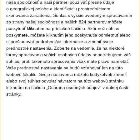
naša spoločnosť a naši partneri používať presné údaje
Druhostupňová výstraha platí v celom Bratislavskom,
o geografickej polohe a identifikáciu prostredníctvom
Nitrianskom a Trnavskom kraji. Rovnako v okresoch Krupina,
skenovania zariadenia. Súhlas s vyššie uvedeným spracúvaním
Lučenec a Veľký Krtíš v Banskobystrickom kraji.
zo strany našej spoločnosti a našich 824 partnerov môžete
dnes 7:17
poskytnúť kliknutím na príslušné tlačidlo. Skôr než súhlas
poskytnete, môžete kliknutím jeho poskytnutie odmietnuť alebo
Kuffa: Medvedicu, ktorá
si preštudovať podrobnejšie informácie a zmeniť svoje
zaútočila na človeka pri
prednostné nastavenia.
Zoberte na vedomie, že na niektoré
Turanoch, zastrelili
formy spracúvania vašich osobných údajov nepotrebujeme váš
súhlas, proti takémuto spracovaniu však máte právo namietať.
dnes 7:03
Vaše prednostné nastavenia sa budú vzťahovať len na túto
Mladenov: Odmietaný plán pre
webovú lokalitu. Svoje nastavenia môžete kedykoľvek zmeniť
Pásmo Gazy je jediná cesta
alebo svoj súhlas odvolať návratom na túto webovú stránku
kliknutím na tlačidlo „Ochrana osobných údajov“ v dolnej časti
vpred
stránky.
dnes 6:10
Tragická nehoda: Prevrátil sa
čln, zahynula žena a jej 5-
mesačná dcéra
dnes 6:05