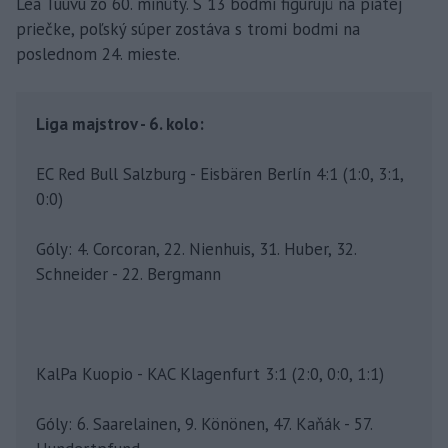
Lea Tuuvu zo 60. minúty. S 13 bodmi figurujú na piatej
priečke, poľský súper zostáva s tromi bodmi na
poslednom 24. mieste.
Liga majstrov - 6. kolo:
EC Red Bull Salzburg - Eisbären Berlín 4:1 (1:0, 3:1,
0:0)
Góly: 4. Corcoran, 22. Nienhuis, 31. Huber, 32.
Schneider - 22. Bergmann
KalPa Kuopio - KAC Klagenfurt 3:1 (2:0, 0:0, 1:1)
Góly: 6. Saarelainen, 9. Könönen, 47. Kaňák - 57.