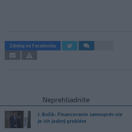
Zdieľaj na Facebooku
Neprehliadnite
J. Božik: Financovanie samospráv nie
je ich jediný problém