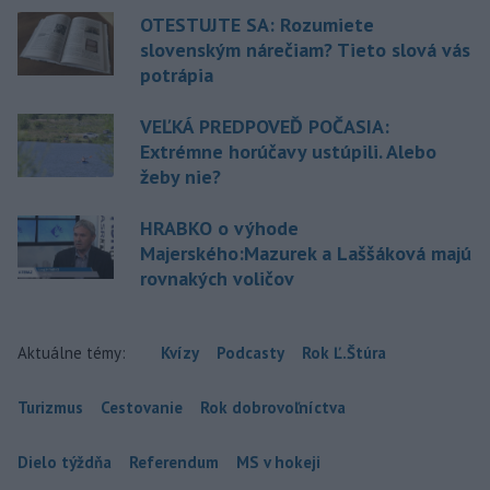
OTESTUJTE SA: Rozumiete
slovenským nárečiam? Tieto slová vás
potrápia
VEĽKÁ PREDPOVEĎ POČASIA:
Extrémne horúčavy ustúpili. Alebo
žeby nie?
HRABKO o výhode
Majerského:Mazurek a Laššáková majú
rovnakých voličov
Aktuálne témy:
Kvízy
Podcasty
Rok Ľ.Štúra
Turizmus
Cestovanie
Rok dobrovoľníctva
Dielo týždňa
Referendum
MS v hokeji