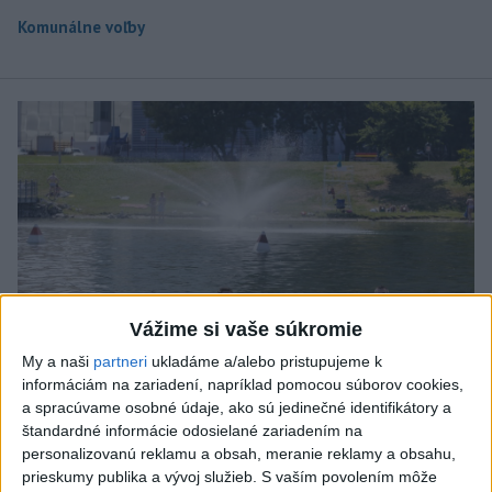
Komunálne voľby
Vážime si vaše súkromie
My a naši
partneri
ukladáme a/alebo pristupujeme k
informáciám na zariadení, napríklad pomocou súborov cookies,
a spracúvame osobné údaje, ako sú jedinečné identifikátory a
štandardné informácie odosielané zariadením na
PLATIA VÝSTRAHY: V pondelok bude
personalizovanú reklamu a obsah, meranie reklamy a obsahu,
opäť horúco, dbajte na pitný režim
prieskumy publika a vývoj služieb.
S vaším povolením môže