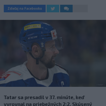
Zdieľaj na Facebooku
Tatar sa presadil v 37. minúte, keď
vyrovnal na priebežných 2:2. Skúsený