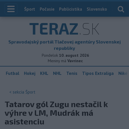
Index
Šport
Počasie
Publicistika
Slovensko
Zahranič
TERAZ
.SK
Spravodajský portál Tlačovej agentúry Slovenskej
republiky
Pondelok
10. august 2026
Meniny má
Vavrinec
Futbal
Hokej
KHL
NHL
Tenis
Tipos Extraliga
Niké 
< sekcia
Šport
Tatarov gól Zugu nestačil k
výhre v LM, Mudrák má
asistenciu