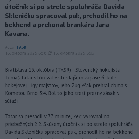
útočník si po strele spoluhráča Davida
Skleničku spracoval puk, prehodil ho na
bekhend a prekonal brankára Jana
Kavana.
Autor
TASR
aktualizované
16. októbra 2025 6:38
,
16. októbra 2025 8:03
Bratislava 15. októbra (TASR) - Slovenský hokejista
Tomáš Tatar skóroval v stredajšom zápase 6. kole
hokejovej Ligy majstrov, jeho Zug však prehral doma s
Kometou Brno 3:4. Bol to jeho tretí presný zásah v
súťaži.
Tatar sa presadil v 37. minúte, keď vyrovnal na
priebežných 2:2. Skúsený útočník si po strele spoluhráča
Davida Skleničku spracoval puk, prehodil ho na bekhend