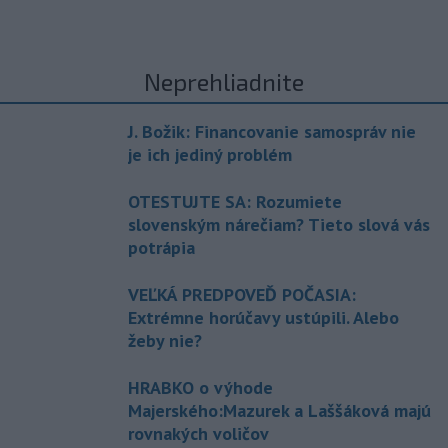
Neprehliadnite
J. Božik: Financovanie samospráv nie
je ich jediný problém
OTESTUJTE SA: Rozumiete
slovenským nárečiam? Tieto slová vás
potrápia
VEĽKÁ PREDPOVEĎ POČASIA:
Extrémne horúčavy ustúpili. Alebo
žeby nie?
HRABKO o výhode
Majerského:Mazurek a Laššáková majú
rovnakých voličov