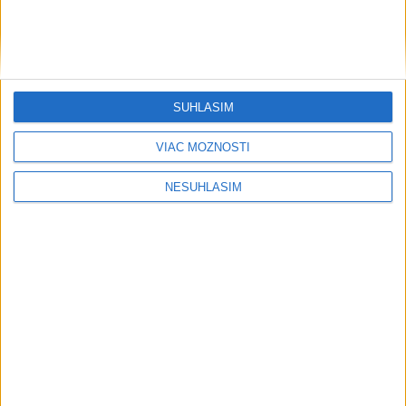
....
SÚHLASÍM
VIAC MOŽNOSTÍ
NESÚHLASÍM
....