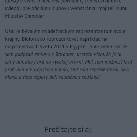
ľudsky a vedel o ňom viac povedať aj trénerovi Antlovi,“
uviedol pre oficiálnu klubovú webstránku majiteľ klubu
Miloslav Chmeliar.
Ušal je bývalým mládežníckym reprezentantom svojej
krajiny, Bielorusko reprezentoval napríklad na
majstrovstvách sveta 2021 v Egypte.
„Som veľmi rád, že
som podpísal zmluvu s Tatranom, pretože viem, že je to
silný tím, ktorý hrá na vysokej úrovni. Mal som možnosť hrať
proti nim v Európskom pohári, keď som reprezentoval SKA
Minsk a tieto zápasy boli skutočnou skúškou,“
Prečítajte si aj: