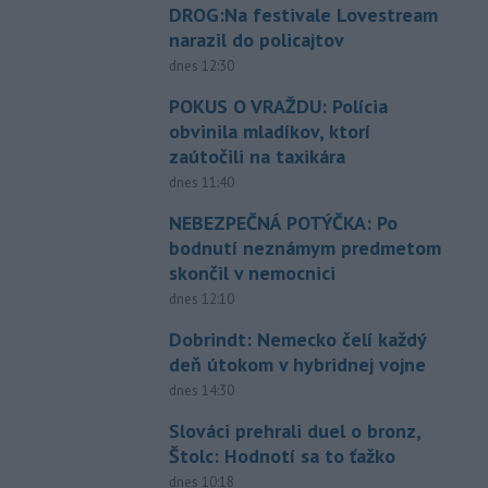
DROG:Na festivale Lovestream
narazil do policajtov
dnes 12:30
POKUS O VRAŽDU: Polícia
obvinila mladíkov, ktorí
zaútočili na taxikára
dnes 11:40
NEBEZPEČNÁ POTÝČKA: Po
bodnutí neznámym predmetom
skončil v nemocnici
dnes 12:10
Dobrindt: Nemecko čelí každý
deň útokom v hybridnej vojne
dnes 14:30
Slováci prehrali duel o bronz,
Štolc: Hodnotí sa to ťažko
dnes 10:18