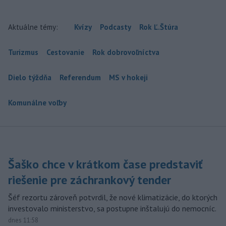
Aktuálne témy:
Kvízy
Podcasty
Rok Ľ.Štúra
Turizmus
Cestovanie
Rok dobrovoľníctva
Dielo týždňa
Referendum
MS v hokeji
Komunálne voľby
Šaško chce v krátkom čase predstaviť
riešenie pre záchrankový tender
Šéf rezortu zároveň potvrdil, že nové klimatizácie, do ktorých
investovalo ministerstvo, sa postupne inštalujú do nemocníc.
dnes 11:58