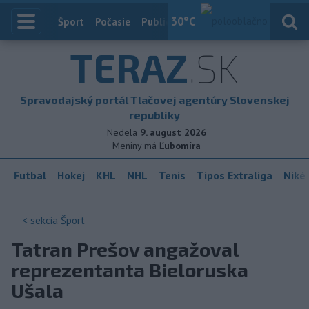
30
°C
Index
Šport
Počasie
Publicistika
Slovensko
Zahranič
TERAZ
.SK
Spravodajský portál Tlačovej agentúry Slovenskej
republiky
Nedela
9. august 2026
Meniny má
Ľubomíra
Futbal
Hokej
KHL
NHL
Tenis
Tipos Extraliga
Niké 
< sekcia
Šport
Tatran Prešov angažoval
reprezentanta Bieloruska
Ušala