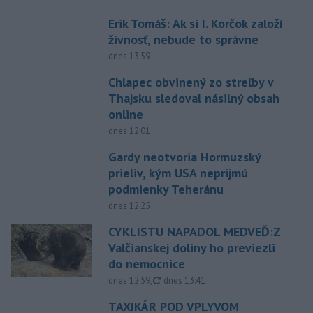
Erik Tomáš: Ak si I. Korčok založí
živnosť, nebude to správne
dnes 13:59
Chlapec obvinený zo streľby v
Thajsku sledoval násilný obsah
online
dnes 12:01
Gardy neotvoria Hormuzský
prieliv, kým USA neprijmú
podmienky Teheránu
dnes 12:25
CYKLISTU NAPADOL MEDVEĎ:Z
Valčianskej doliny ho previezli
do nemocnice
aktualizované
dnes 12:59
,
dnes 13:41
TAXIKÁR POD VPLYVOM