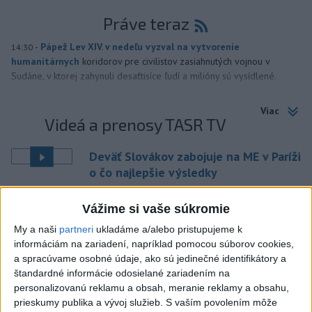
Práve teraz
-
Pápež Lev XIV. v nedeľu vyzval na vytvorenie
14:30
humanitárnych
koridorov pre civilistov zasiahnutých vojnou v
Sudáne, v ktorej zahynuli desaťtisíce ľudí a milióny sú vysídlené.
Viac
Videá a prenosy TASR TV
Deväť Slovákov zabojuje na ME v Paríži
o čo najlepšie výsledky
Vážime si vaše súkromie
Viac
Najčítanejšie
My a naši
partneri
ukladáme a/alebo pristupujeme k
informáciám na zariadení, napríklad pomocou súborov cookies,
6h
24h
7d
a spracúvame osobné údaje, ako sú jedinečné identifikátory a
štandardné informácie odosielané zariadením na
DRÁMA V PARLAMENTE: Poslankyňa
personalizovanú reklamu a obsah, meranie reklamy a obsahu,
1
prieskumy publika a vývoj služieb.
S vaším povolením môže
hádzala do premiéra vajíčka