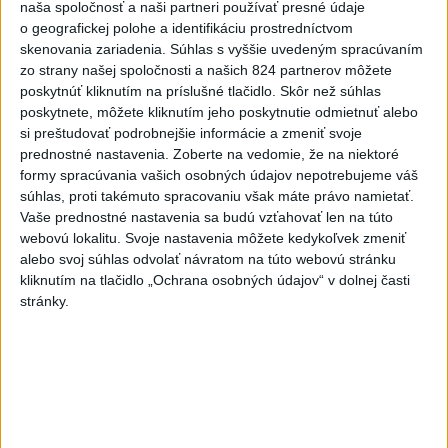
naša spoločnosť a naši partneri používať presné údaje
o geografickej polohe a identifikáciu prostredníctvom
2
Festival Lovestream 2026 pokračuje, druhý deň zakončil
skenovania zariadenia. Súhlas s vyššie uvedeným spracúvaním
Robbie Williams
zo strany našej spoločnosti a našich 824 partnerov môžete
poskytnúť kliknutím na príslušné tlačidlo. Skôr než súhlas
3
Skončili ďalšie desiatky menších pôšt, samosprávam sa
poskytnete, môžete kliknutím jeho poskytnutie odmietnuť alebo
to nepáči
si preštudovať podrobnejšie informácie a zmeniť svoje
prednostné nastavenia.
Zoberte na vedomie, že na niektoré
4
Darina Pačutová pomáha pacientom vo Vranove nad
formy spracúvania vašich osobných údajov nepotrebujeme váš
Topľou slovom
súhlas, proti takémuto spracovaniu však máte právo namietať.
Vaše prednostné nastavenia sa budú vzťahovať len na túto
5
Najmenej 21 mŕtvych po zrážke dvoch autobusov na juhu
webovú lokalitu. Svoje nastavenia môžete kedykoľvek zmeniť
Nigeru
alebo svoj súhlas odvolať návratom na túto webovú stránku
kliknutím na tlačidlo „Ochrana osobných údajov“ v dolnej časti
6
OTESTUJTE SA: Rozumiete slovenským nárečiam? Tieto
stránky.
slová vás potrápia
7
DOČKALI SME SA: Uplynulá noc bola najchladnejšia za
posledné týždne
Najnovšie správy na Teraz.sk