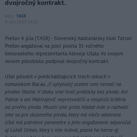
dvojročný kontrakt.
Autor
TASR
4. júla 2025 14:52
Prešov 4. júla (TASR) - Slovenský hádzanársky klub Tatran
Prešov angažoval na post pivota 35-ročného
bieloruského reprezentanta Alexeja Ušala. Vo svojom
novom pôsobisku podpísal dvojročný kontrakt.
Ušal pôsobil v predchádzajúcich troch rokoch v
rumunskom Bacau.
„V uplynulej sezóne sme nemali na
pivotov šťastie. V útoku sme hrali prakticky bez pivota. Ani
Potnar a ani Malivojevič nepresvedčili a nesplnili kritéria
na prvého pivota. Museli sme preto hľadať inde a rozhodli
sme sa pre skúseného pivota, ktorý má niečo odohrané.
Ušal má potrebné parametre a jeho angažovanie odporúčal
aj Lukáš Urban, ktorý s ním hrával, pozná ho herne aj