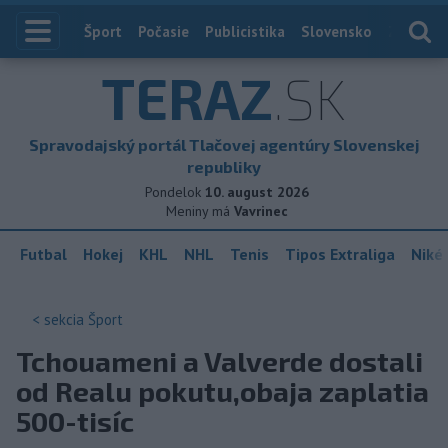
Index
Šport
Počasie
Publicistika
Slovensko
Zahranič
TERAZ
.SK
Spravodajský portál Tlačovej agentúry Slovenskej
republiky
Pondelok
10. august 2026
Meniny má
Vavrinec
Futbal
Hokej
KHL
NHL
Tenis
Tipos Extraliga
Niké 
< sekcia
Šport
Tchouameni a Valverde dostali
od Realu pokutu,obaja zaplatia
500-tisíc