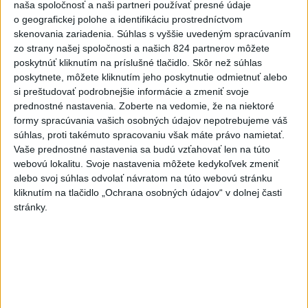
naša spoločnosť a naši partneri používať presné údaje
o geografickej polohe a identifikáciu prostredníctvom
Dielo týždňa
Referendum
MS v hokeji
skenovania zariadenia. Súhlas s vyššie uvedeným spracúvaním
zo strany našej spoločnosti a našich 824 partnerov môžete
Komunálne voľby
poskytnúť kliknutím na príslušné tlačidlo. Skôr než súhlas
poskytnete, môžete kliknutím jeho poskytnutie odmietnuť alebo
si preštudovať podrobnejšie informácie a zmeniť svoje
prednostné nastavenia.
Zoberte na vedomie, že na niektoré
formy spracúvania vašich osobných údajov nepotrebujeme váš
súhlas, proti takémuto spracovaniu však máte právo namietať.
SHMÚ: Horúčavy budú aj v pondelok,
Vaše prednostné nastavenia sa budú vzťahovať len na túto
platí prvý aj druhý stupeň výstrah
webovú lokalitu. Svoje nastavenia môžete kedykoľvek zmeniť
alebo svoj súhlas odvolať návratom na túto webovú stránku
Vysoké teploty a sucho výrazne zvyšujú aj riziko vzniku
kliknutím na tlačidlo „Ochrana osobných údajov“ v dolnej časti
požiarov.
stránky.
včera 19:30
ÚTOK MEDVEĎA: V Turanoch pri
zjazde z D1 našli zraneného
muža
aktualizované
včera 19:41
,
včera 20:00