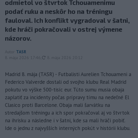
odmietol vo štvrtok Tchouamenimu
podať ruku a neskôr ho na tréningu
fauloval. Ich konflikt vygradoval v šatni,
kde hráči pokračovali v ostrej výmene
názorov.
Autor
TASR
aktualizované
8. mája 2026 17:46
,
8. mája 2026 20:12
Madrid 8. mája (TASR) - Futbalisti Aurelien Tchouameni a
Federico Valverde dostali od svojho klubu Real Madrid
pokutu vo výške 500-tisíc eur. Túto sumu musia obaja
zaplatiť za incidenty počas prípravy tímu na nedeľné El
Clasico proti Barcelone. Obaja mali šarvátku na
stredajšom tréningu a ich spor pokračoval aj vo štvrtok
na ihrisku a následne i v šatni, kde sa mali hráči pobiť.
Ide o jednu z najvyšších interných pokút v histórii klubu.