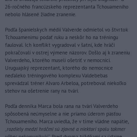
26-ročného francúzskeho reprezentanta Tchouameniho
nebolo hlásené žiadne zranenie.
Podľa španielskych médií Valverde odmietol vo štvrtok
Tchouamenimu podať ruku a neskôr ho na tréningu
fauloval. Ich konflikt vygradoval v šatni, kde hráči
pokračovali v ostrej výmene názorov. Došlo aj k zraneniu
Valverdeho, ktorého museli ošetriť v nemocnici.
Uruguajský reprezentant, ktorého do nemocnice
neďaleko tréningového komplexu Valdebebas
sprevádzal tréner Alvaro Arbeloa, potreboval niekoľko
stehov na ošetrenie rany na tvári.
Podľa denníka Marca bola rana na tvári Valverdeho
spôsobená neúmyselne a nie priamo úderom päsťou
Tchouameniho. Marca uviedla, že v tíme vládne napätie,
„
rozdiely medzi hráčmi sú zjavné a niektorí spolu takmer
vôbec nekomunikujú
“. Pred dvoma týždňami sa údajne