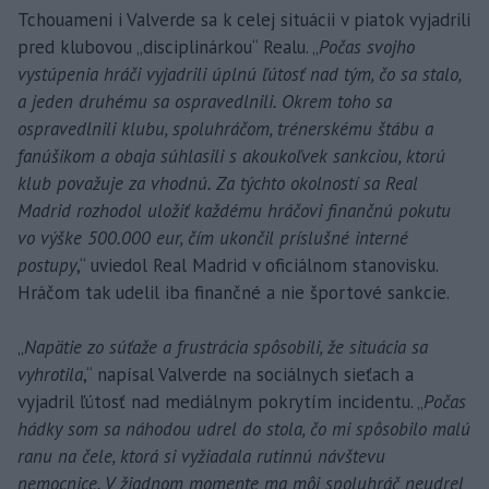
Tchouameni i Valverde sa k celej situácii v piatok vyjadrili
pred klubovou „disciplinárkou“ Realu. „
Počas svojho
vystúpenia hráči vyjadrili úplnú ľútosť nad tým, čo sa stalo,
a jeden druhému sa ospravedlnili. Okrem toho sa
ospravedlnili klubu, spoluhráčom, trénerskému štábu a
fanúšikom a obaja súhlasili s akoukoľvek sankciou, ktorú
klub považuje za vhodnú. Za týchto okolností sa Real
Madrid rozhodol uložiť každému hráčovi finančnú pokutu
vo výške 500.000 eur, čím ukončil príslušné interné
postupy
,“ uviedol Real Madrid v oficiálnom stanovisku.
Hráčom tak udelil iba finančné a nie športové sankcie.
„
Napätie zo súťaže a frustrácia spôsobili, že situácia sa
vyhrotila
,“ napísal Valverde na sociálnych sieťach a
vyjadril ľútosť nad mediálnym pokrytím incidentu. „
Počas
hádky som sa náhodou udrel do stola, čo mi spôsobilo malú
ranu na čele, ktorá si vyžiadala rutinnú návštevu
nemocnice. V žiadnom momente ma môj spoluhráč neudrel