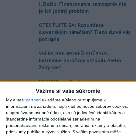
J. Božik: Financovanie samospráv nie
je ich jediný problém
OTESTUJTE SA: Rozumiete
slovenským nárečiam? Tieto slová vás
potrápia
VEĽKÁ PREDPOVEĎ POČASIA:
Extrémne horúčavy ustúpili. Alebo
žeby nie?
HRABKO o výhode
Majerského:Mazurek a Laššáková majú
Vážime si vaše súkromie
rovnakých voličov
My a naši
partneri
ukladáme a/alebo pristupujeme k
informáciám na zariadení, napríklad pomocou súborov cookies,
a spracúvame osobné údaje, ako sú jedinečné identifikátory a
Aktuálne témy:
Kvízy
Podcasty
Rok Ľ.Štúra
štandardné informácie odosielané zariadením na
personalizovanú reklamu a obsah, meranie reklamy a obsahu,
Turizmus
Cestovanie
Rok dobrovoľníctva
prieskumy publika a vývoj služieb.
S vaším povolením môže