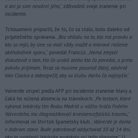
a ani ja som neudrel jeho
,“ zdôvodnil svoje zranenie pri
incidente.
Tchouameni pripustil, že to, čo sa stalo, bolo ďaleko od
prijateľného správania. „
Bez ohľadu na to, kto má pravdu a
kto sa mýli, by sme sa mali vždy snažiť o mierové riešenie
akéhokoľvek sporu
,“ povedal Francúz. „
Nemá zmysel
diskutovať o tom, kto čo urobil alebo kto čo povedal, a preto
pokutu prijímam. Teraz sa musíme posunúť ďalej, odohrať
toto Clasico a zabezpečiť, aby sa klubu darilo čo najlepšie
.“
Valverde utrpel podľa AFP pri incidente zranenie hlavy a
čaká ho nútená absencia na trávnikoch. „
Po testoch, ktoré
vykonal lekársky tím Realu Madrid u nášho hráča Fedeho
Valverdeho, mu diagnostikovali kranioencefalickú traumu
,“
informoval vo štvrtok španielsky klub. „
Valverde je doma
v dobrom stave. Bude potrebovať oddychovať 10 až 14 dní,
ako to uvádzajú lekárske protokoly pri tejto diagnóze
.“ U