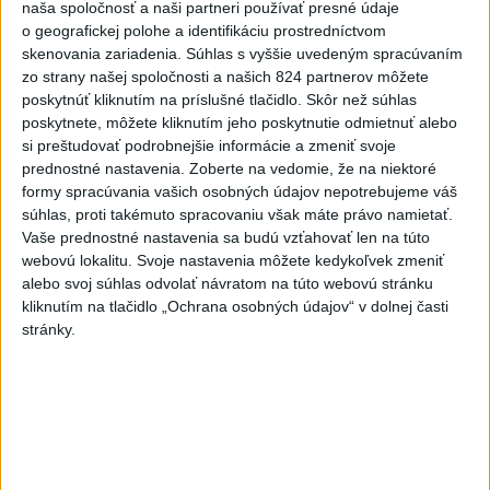
Magyar o kandidátoch na post
naša spoločnosť a naši partneri používať presné údaje
o geografickej polohe a identifikáciu prostredníctvom
prezidenta: Mená nebudú
skenovania zariadenia. Súhlas s vyššie uvedeným spracúvaním
prekvapením
zo strany našej spoločnosti a našich 824 partnerov môžete
dnes 17:31
poskytnúť kliknutím na príslušné tlačidlo. Skôr než súhlas
poskytnete, môžete kliknutím jeho poskytnutie odmietnuť alebo
Románsky palác na Spišskom
si preštudovať podrobnejšie informácie a zmeniť svoje
hrade sa podarilo staticky
prednostné nastavenia.
Zoberte na vedomie, že na niektoré
zabezpečiť
formy spracúvania vašich osobných údajov nepotrebujeme váš
dnes 18:00
súhlas, proti takémuto spracovaniu však máte právo namietať.
Vaše prednostné nastavenia sa budú vzťahovať len na túto
Slováci získali vo Vichy bronz,
webovú lokalitu. Svoje nastavenia môžete kedykoľvek zmeniť
Lacko: Rastú talentovaní hráči
alebo svoj súhlas odvolať návratom na túto webovú stránku
dnes 15:51
kliknutím na tlačidlo „Ochrana osobných údajov“ v dolnej časti
stránky.
Slovenky remizovali v druhom
prípravnom dueli so Slovinkami
2:2
aktualizované
dnes 17:13
,
dnes 19:45
Práve teraz