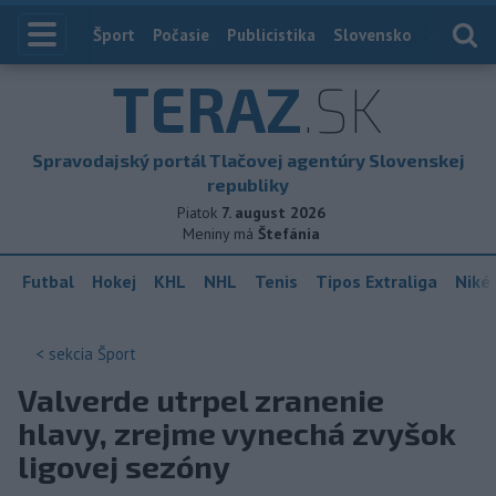
Index
Šport
Počasie
Publicistika
Slovensko
Zahranič
TERAZ
.SK
Spravodajský portál Tlačovej agentúry Slovenskej
republiky
Piatok
7. august 2026
Meniny má
Štefánia
Futbal
Hokej
KHL
NHL
Tenis
Tipos Extraliga
Niké 
< sekcia
Šport
Valverde utrpel zranenie
hlavy, zrejme vynechá zvyšok
ligovej sezóny