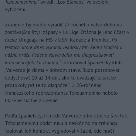
Tchouamenimu,“
uviedli „Los Blancos“ vo svojom
vyhlásení.
Zranenie by mohlo vyradiť 27-ročného Valverdeho na
zostávajúce štyri zápasy v La Lige. Otázna je jeho účasť v
drese Uruguaja na MS v USA, Kanade a Mexiku.
„Po
testoch, ktoré dnes vykonal lekársky tím Realu Madrid u
nášho hráča Fedeho Valverdeho, mu diagnostikovali
kranioencefalickú traumu,“
informoval španielsky klub.
„Valverde je doma v dobrom stave. Bude potrebovať
oddychovať 10 až 14 dní, ako to uvádzajú lekárske
protokoly pri tejto diagnóze.“ U 26-ročného
francúzskeho reprezentanta Tchouameniho nebolo
hlásené žiadne zranenie.
Podľa španielskych médií Valverde odmietol vo štvrtok
Tchouamenimu podať ruku a neskôr ho na tréningu
fauloval. Ich konflikt vygradoval v šatni, kde hráči