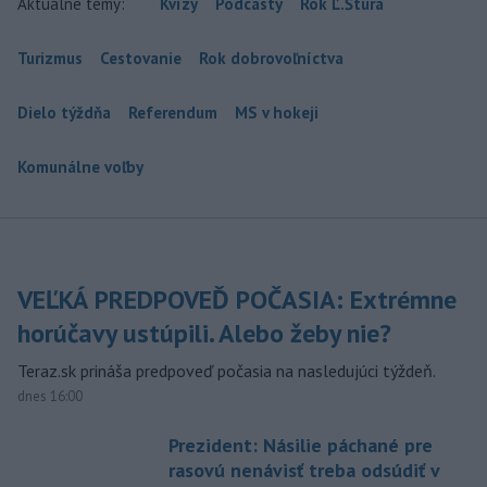
Aktuálne témy:
Kvízy
Podcasty
Rok Ľ.Štúra
Turizmus
Cestovanie
Rok dobrovoľníctva
Dielo týždňa
Referendum
MS v hokeji
Komunálne voľby
VEĽKÁ PREDPOVEĎ POČASIA: Extrémne
horúčavy ustúpili. Alebo žeby nie?
Teraz.sk prináša predpoveď počasia na nasledujúci týždeň.
dnes 16:00
Prezident: Násilie páchané pre
rasovú nenávisť treba odsúdiť v