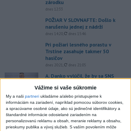
zárodku
dnes 12:33
POŽIAR V SLOVNAFTE: Došlo k
narušeniu jednej z nádrží
aktualizované
dnes 14:20
,
dnes 15:46
Pri požiari lesného porastu v
Trstíne zasahuje takmer 50
hasičov
aktualizované
dnes 20:21
,
dnes 21:05
A. Danko vylúčil, že by sa SNS
pred voľbami spájala, avizuje
Vážime si vaše súkromie
zmeny
dnes 18:51
My a naši
partneri
ukladáme a/alebo pristupujeme k
informáciám na zariadení, napríklad pomocou súborov cookies,
Senát USA schválil zákon o
a spracúvame osobné údaje, ako sú jedinečné identifikátory a
sankciách proti Rusku
štandardné informácie odosielané zariadením na
aktualizované
dnes 19:50
,
dnes 20:20
personalizovanú reklamu a obsah, meranie reklamy a obsahu,
prieskumy publika a vývoj služieb.
S vaším povolením môže