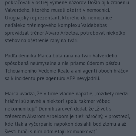
pokračovali v ostrej výmene názorov. Došlo aj k zraneniu
Valverdeho, ktorého museli ošetriť v nemocnici.
Uruguajský reprezentant, ktorého do nemocnice
neďaleko tréningového komplexu Valdebebas
sprevádzal tréner Alvaro Arbeloa, potreboval niekoľko
stehov na ošetrenie rany na tvári.
Podľa denníka Marca bola rana na tvári Valverdeho
spôsobená neúmyselne a nie priamo úderom päsťou
Tchouameniho. Vedenie Realu a ani agenti oboch hráčov
sa k incidentu pre agentúru AFP nevyjadrili.
Marca uvádza, že v tíme vládne napätie, „rozdiely medzi
hráčmi sú zjavné a niektorí spolu takmer vôbec
nekomunikujú“. Denník zároveň dodal, že „život s
trénerom Alvarom Arbeloom je tiež náročný, v prostredí,
kde tlak a vyčerpanie napokon dosiahli bod zlomu a až
šiesti hráči s ním odmietajú komunikovať“.