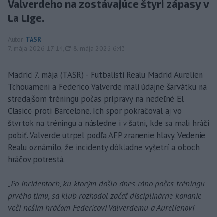
Valverdeho na zostávajúce štyri zápasy v
La Lige.
Autor
TASR
aktualizované
7. mája 2026 17:14
,
8. mája 2026 6:43
Madrid 7. mája (TASR) - Futbalisti Realu Madrid Aurelien
Tchouameni a Federico Valverde mali údajne šarvátku na
stredajšom tréningu počas prípravy na nedeľné El
Clasico proti Barcelone. Ich spor pokračoval aj vo
štvrtok na tréningu a následne i v šatni, kde sa mali hráči
pobiť. Valverde utrpel podľa AFP zranenie hlavy. Vedenie
Realu oznámilo, že incidenty dôkladne vyšetrí a oboch
hráčov potrestá.
„Po incidentoch, ku ktorým došlo dnes ráno počas tréningu
prvého tímu, sa klub rozhodol začať disciplinárne konanie
voči našim hráčom Federicovi Valverdemu a Aurelienovi