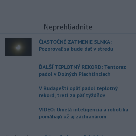
Neprehliadnite
ČIASTOČNÉ ZATMENIE SLNKA:
Pozorovať sa bude dať v stredu
ĎALŠÍ TEPLOTNÝ REKORD: Tentoraz
padol v Dolných Plachtinciach
V Budapešti opäť padol teplotný
rekord, tretí za päť týždňov
VIDEO: Umelá inteligencia a robotika
pomáhajú už aj záchranárom