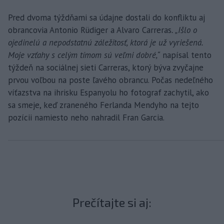
Pred dvoma týždňami sa údajne dostali do konfliktu aj
obrancovia Antonio Rüdiger a Alvaro Carreras
. „Išlo o
ojedinelú a nepodstatnú záležitosť, ktorá je už vyriešená.
Moje vzťahy s celým tímom sú veľmi dobré,“
napísal tento
týždeň na sociálnej sieti Carreras, ktorý býva zvyčajne
prvou voľbou na poste ľavého obrancu. Počas nedeľného
víťazstva na ihrisku Espanyolu ho fotograf zachytil, ako
sa smeje, keď zraneného Ferlanda Mendyho na tejto
pozícii namiesto neho nahradil Fran Garcia.
Prečítajte si aj: