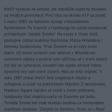
Mečíř vyrastal na antuke, ale najväčšie úspechy dosiahol
na tvrdých povrchoch. Prvý titul na okruhu ATP sa zrodil
v marci 1985 na halovom turnaji v holandskom
Rotterdame. Po triumfe v Hamburgu ho začali označovať
prívlastkom
"zabijak Švédov"
. Na ceste k titulu totiž
postupne zdolal Joakima Nyströma, Matsa Wilandera i
Henrika Sundströma.
"Proti Švédom sa mi vždy hralo
dobre. Už medzi juniormi som odohral s Wilanderom
vyrovnané zápasy a prehral som väčšinou až v troch setoch.
Ich štýl mi vyhovoval, nevedeli ma nejako ohroziť. Vďaka
trpezlivej hre som slávil úspech. Mali zo mňa rešpekt."
V
roku 1987 získal Mečíř šesť singlových titulov a
vybojoval si účasť na prestížnom Masters. Z newyorskej
Madison Square Garden sa vrátil s tromi prehrami,
londýnsky titul majstra sveta vo štvorhre po boku
Tomáša Šmída bol však skvelou bodkou za mimoriadne
úspešnou sezónou.
"Zalepilo to medzeru. Hralo sa v Royal