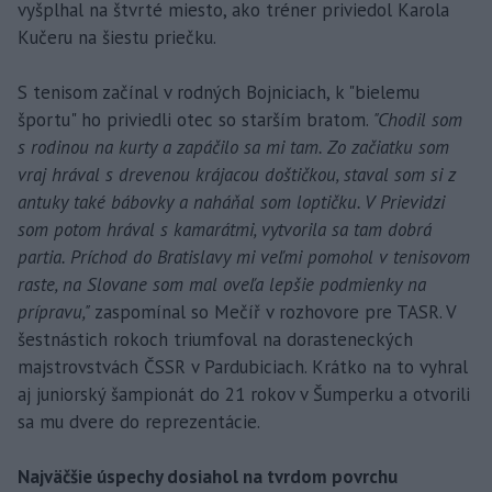
vyšplhal na štvrté miesto, ako tréner priviedol Karola
Kučeru na šiestu priečku.
S tenisom začínal v rodných Bojniciach, k "bielemu
športu" ho priviedli otec so starším bratom.
"Chodil som
s rodinou na kurty a zapáčilo sa mi tam. Zo začiatku som
vraj hrával s drevenou krájacou doštičkou, staval som si z
antuky také bábovky a naháňal som loptičku. V Prievidzi
som potom hrával s kamarátmi, vytvorila sa tam dobrá
partia. Príchod do Bratislavy mi veľmi pomohol v tenisovom
raste, na Slovane som mal oveľa lepšie podmienky na
prípravu,"
zaspomínal so Mečíř v rozhovore pre TASR. V
šestnástich rokoch triumfoval na dorasteneckých
majstrovstvách ČSSR v Pardubiciach. Krátko na to vyhral
aj juniorský šampionát do 21 rokov v Šumperku a otvorili
sa mu dvere do reprezentácie.
Najväčšie úspechy dosiahol na tvrdom povrchu