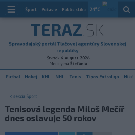
24
°C
Index
Šport
Počasie
Publicistika
Slovensko
Zahranič
TERAZ
.SK
Spravodajský portál Tlačovej agentúry Slovenskej
republiky
Štvrtok
6. august 2026
Meniny má
Štefánia
Futbal
Hokej
KHL
NHL
Tenis
Tipos Extraliga
Niké 
< sekcia
Šport
Tenisová legenda Miloš Mečíř
dnes oslavuje 50 rokov