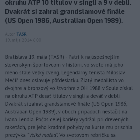
okruhu ATP 10 titulov v singli a 9 v debli.
Dvakrát si zahral grandslamové finále
(US Open 1986, Australian Open 1989).
Autor
TASR
19. mája 2014 6:00
Bratislava 19. mája (TASR) - Patrí k najúspešnejším
slovenským športovcom v histórii, vo svete má jeho
meno stále veľký cveng. Legendárny tenista Miloslav
Mečíř dnes oslavuje päťdesiatku. Zlatý medailista vo
dvojhre a bronzový vo štvorhre z OH 1988 v Soule získal
na okruhu ATP desať titulov v singli a deväť v debli.
Dvakrát si zahral grandslamové finále (US Open 1986,
Australian Open 1989), v oboch prípadoch nestačil na
Ivana Lendla. Počas celej kariéry vydržal pri drevených
raketách, pre jeho kradmé pohyby na kurte mu prischla
prezývka
"Veľká mačka".
Vo svetovom rebríčku sa