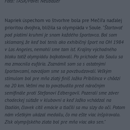
Foto: TASR/Pavel Neubauer
Napriek úspechom vo štvorhre bola pre Mečířa naďalej
prioritou dvojhra, blížila sa olympiáda v Soule.
"Štartovať
pod piatimi kruhmi je snom každého športovca. Bol som
sklamaný, že keď bol tenis ako exhibičný šport na OH 1984
v Los Angeles, nemohli sme tam ísť. Krajiny východného
bloku totiž olympiádu bojkotovali. Po príchode do Soulu sa
ma zmocnila eufória. Zoznámil som sa s ostatnými
športovcami, navzájom sme sa povzbudzovali. Veľkým
stimulom bol pre mňa zlatý finiš Jožka Pribilinca v chôdzi
na 20 km. Veľmi ma to povzbudilo pred náročným
semifinále proti Stefanovi Edbergovii. Pozerali sme záver
chodeckej súťaže v klubovni a keď Jožko vchádzal na
štadión, človek cítil emócie a tlačili sa mu slzy do očí. Potom
nám všetkým ukázal medailu, čo ma ešte viac inšpirovalo.
Zisk olympijského zlata bol pre mňa viac ako sen."