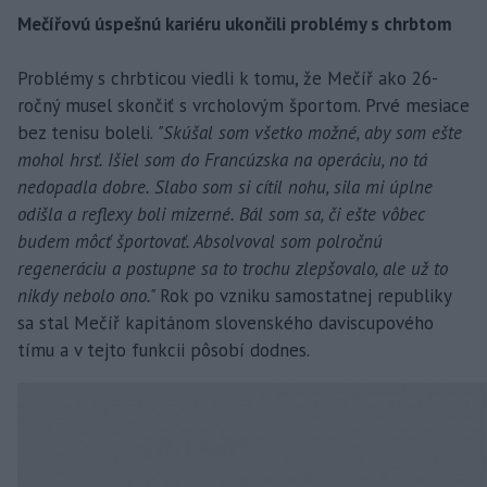
Mečířovú úspešnú kariéru ukončili problémy s chrbtom
Problémy s chrbticou viedli k tomu, že Mečíř ako 26-
ročný musel skončiť s vrcholovým športom. Prvé mesiace
bez tenisu boleli.
"Skúšal som všetko možné, aby som ešte
mohol hrsť. Išiel som do Francúzska na operáciu, no tá
nedopadla dobre. Slabo som si cítil nohu, sila mi úplne
odišla a reflexy boli mizerné. Bál som sa, či ešte vôbec
budem môcť športovať. Absolvoval som polročnú
regeneráciu a postupne sa to trochu zlepšovalo, ale už to
nikdy nebolo ono."
Rok po vzniku samostatnej republiky
sa stal Mečíř kapitánom slovenského daviscupového
tímu a v tejto funkcii pôsobí dodnes.