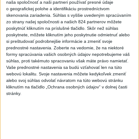
naša spoločnosť a naši partneri používať presné údaje
o geografickej polohe a identifikáciu prostredníctvom
skenovania zariadenia. Súhlas s vyššie uvedeným spracúvaním
zo strany našej spoločnosti a našich 824 partnerov môžete
poskytnúť kliknutím na príslušné tlačidlo. Skôr než súhlas
poskytnete, môžete kliknutím jeho poskytnutie odmietnuť alebo
si preštudovať podrobnejšie informácie a zmeniť svoje
prednostné nastavenia.
Zoberte na vedomie, že na niektoré
formy spracúvania vašich osobných údajov nepotrebujeme váš
Zdieľaj na Facebooku
súhlas, proti takémuto spracovaniu však máte právo namietať.
Vaše prednostné nastavenia sa budú vzťahovať len na túto
webovú lokalitu. Svoje nastavenia môžete kedykoľvek zmeniť
alebo svoj súhlas odvolať návratom na túto webovú stránku
kliknutím na tlačidlo „Ochrana osobných údajov“ v dolnej časti
stránky.
Neprehliadnite
ĎALŠÍ TEPLOTNÝ REKORD: Tentoraz
padol v Dolných Plachtinciach