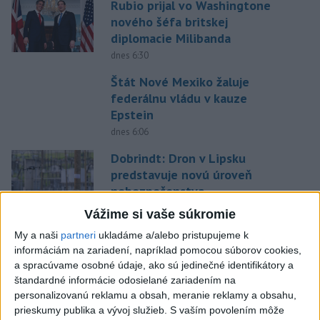
Rubio prijal vo Washingtone
nového šéfa britskej
diplomacie Milibanda
dnes 6:30
Štát Nové Mexiko žaluje
federálnu vládu v kauze
Epstein
dnes 6:06
Dobrindt: Dron v Lipsku
predstavuje novú úroveň
nebezpečenstva
dnes 6:20
Vážime si vaše súkromie
Erupcia sopky Fuego sa po 50
My a naši
partneri
ukladáme a/alebo pristupujeme k
hodinách zastavila
informáciám na zariadení, napríklad pomocou súborov cookies,
a spracúvame osobné údaje, ako sú jedinečné identifikátory a
dnes 6:27
štandardné informácie odosielané zariadením na
personalizovanú reklamu a obsah, meranie reklamy a obsahu,
Gertrude Ederleová pred 100
prieskumy publika a vývoj služieb.
S vaším povolením môže
rokmi preplávala ako prvá žena