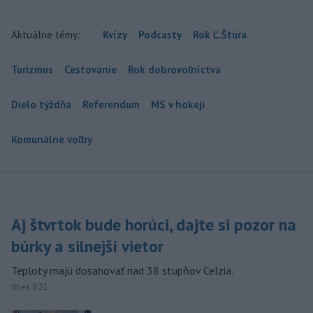
Aktuálne témy:
Kvízy
Podcasty
Rok Ľ.Štúra
Turizmus
Cestovanie
Rok dobrovoľníctva
Dielo týždňa
Referendum
MS v hokeji
Komunálne voľby
Aj štvrtok bude horúci, dajte si pozor na
búrky a silnejší vietor
Teploty majú dosahovať nad 38 stupňov Celzia.
dnes 8:31