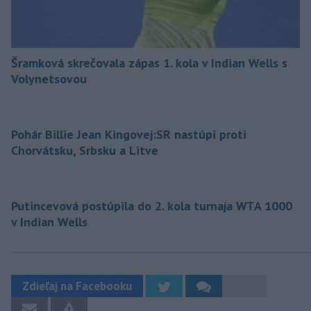
Šramková skrečovala zápas 1. kola v Indian Wells s
Volynetsovou
Pohár Billie Jean Kingovej:SR nastúpi proti
Chorvátsku, Srbsku a Litve
Putincevová postúpila do 2. kola turnaja WTA 1000
v Indian Wells
Zdieľaj na Facebooku