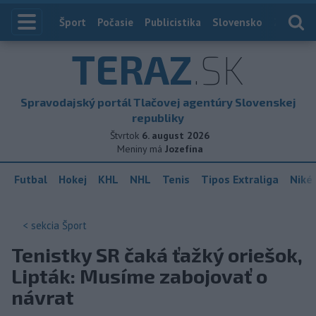
Index
Šport
Počasie
Publicistika
Slovensko
Zahranič
TERAZ
.SK
Spravodajský portál Tlačovej agentúry Slovenskej
republiky
Štvrtok
6. august 2026
Meniny má
Jozefína
Futbal
Hokej
KHL
NHL
Tenis
Tipos Extraliga
Niké 
< sekcia
Šport
Tenistky SR čaká ťažký oriešok,
Lipták: Musíme zabojovať o
návrat