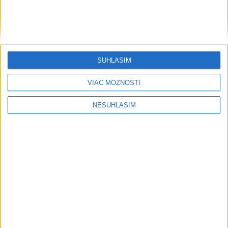
39,9 stupňa Celzia
VIDEO: MUNÍCIA V DUNAJI: Mínu
previezli na likvidáciu
SÚHLASÍM
PÁD LIETADLA PRI OČOVEJ: Zahynuli
traja ľudia
VIAC MOŽNOSTÍ
NESÚHLASÍM
Šport
....