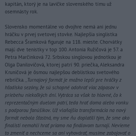
kapitán, ktorý je na lavičke slovenského tímu už
osemnásty rok.
Slovensko momentálne vo dvojhre nemá ani jednu
hráčku v prvej svetovej stovke. Najlepšia singlistka
Rebecca Šramková figuruje na 118. mieste. Chorvátky
majú dve tenistky v top 100. Antonia Ružičová je 57. a
Petra Marčinková 72. Srbskou singlovou jednotkou je
Olga Danilovičová, ktorej patrí 90. priečka, Aleksandra
Kruničová je ôsmou najlepšou deblistkou svetového
rebríčka. „
Turnajový formát je možno lepší pre hráčky z
hľadiska sezóny, že sú schopné odohrať viac zápasov v
priebehu niekoľkých dní. Vytráca sa však to hlavné, čo k
reprezentačným duelom patrí, teda hrať doma alebo vonku
s podporou fanúšikov. Už vlaňajšia transformácia na nový
formát nebola šťastná, my sme ňu doplatili tým, že sme ako
finalisti nemohli hrať priamo na finálovom turnaji. Nevieme
to zmeniť a nechceme sa ani vyhovárať, musíme zabojovať o