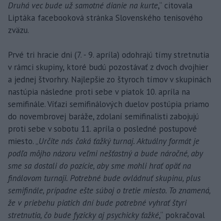
Druhá vec bude už samotné dianie na kurte
,“ citovala
Liptáka facebooková stránka Slovenského tenisového
zväzu.
Prvé tri hracie dni (7. - 9. apríla) odohrajú tímy stretnutia
v rámci skupiny, ktoré budú pozostávať z dvoch dvojhier
a jednej štvorhry. Najlepšie zo štyroch tímov v skupinách
nastúpia následne proti sebe v piatok 10. apríla na
semifinále. Víťazi semifinálových duelov postúpia priamo
do novembrovej baráže, zdolaní semifinalisti zabojujú
proti sebe v sobotu 11. apríla o posledné postupové
miesto. „
Určite nás čaká ťažký turnaj. Aktuálny formát je
podľa môjho názoru veľmi nešťastný a bude náročné, aby
sme sa dostali do pozície, aby sme mohli hrať opäť na
finálovom turnaji. Potrebné bude ovládnuť skupinu, plus
semifinále, prípadne ešte súboj o tretie miesto. To znamená,
že v priebehu piatich dní bude potrebné vyhrať štyri
stretnutia, čo bude fyzicky aj psychicky ťažké
,“ pokračoval