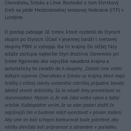
Chorvátsku, Srbsku a Litve. Rozhodol o tom štvrtkový
žreb na pôde Medzinárodnej tenisovej federácie (ITF) v
Londýne.
O postup zabojuje 16 tímov, ktoré rozdelili do štyroch
skupín po štyroch. Účasť v jesennej baráži I. svetovej
skupiny PBJK si vybojujú iba tri krajiny. Do nižšej fázy
súťaže zostúpia najhoršie štyri družstvá. Slovensko pri
žrebe figurovalo ako najvyššie nasadená krajina a
automaticky ho zaradili do A-skupiny. „
Dostali sme veľmi
ťažkých súperov. Chorvátsko a Srbsko sú krajiny, ktoré majú
hráčky z elitnej stovky svetového rebríčka, prípadne bývalé,
taktiež skvelé deblistiky. Sú to mladé tímy premiešané so
skúsenosťami. Myslím si, že nás čaká veľká výzva a ťažký
oriešok. Každopádne verím, že sa nám podarí zložiť čo
najsilnejší tím a budeme môcť vycestovať v plnom zložení.
Aby sme im boli schopní konkurovať bude potrebné, aby
všetky dievčatá boli pripravené a zdravotne v poriadku.