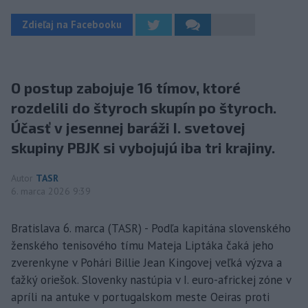
Zdieľaj na Facebooku
O postup zabojuje 16 tímov, ktoré
rozdelili do štyroch skupín po štyroch.
Účasť v jesennej baráži I. svetovej
skupiny PBJK si vybojujú iba tri krajiny.
Autor
TASR
6. marca 2026 9:39
Bratislava 6. marca (TASR) - Podľa kapitána slovenského
ženského tenisového tímu Mateja Liptáka čaká jeho
zverenkyne v Pohári Billie Jean Kingovej veľká výzva a
ťažký oriešok. Slovenky nastúpia v I. euro-africkej zóne v
apríli na antuke v portugalskom meste Oeiras proti