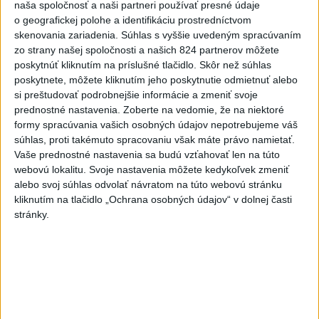
naša spoločnosť a naši partneri používať presné údaje
La Manche
o geografickej polohe a identifikáciu prostredníctvom
dnes 5:39
skenovania zariadenia. Súhlas s vyššie uvedeným spracúvaním
zo strany našej spoločnosti a našich 824 partnerov môžete
Eurostat: Takmer 17 percent
poskytnúť kliknutím na príslušné tlačidlo. Skôr než súhlas
Európanov užíva denne tabak
poskytnete, môžete kliknutím jeho poskytnutie odmietnuť alebo
dnes 7:18
si preštudovať podrobnejšie informácie a zmeniť svoje
prednostné nastavenia.
Zoberte na vedomie, že na niektoré
Ukrajina: Nočné ruské útoky
formy spracúvania vašich osobných údajov nepotrebujeme váš
zabili najmenej šesť ľudí
súhlas, proti takémuto spracovaniu však máte právo namietať.
Vaše prednostné nastavenia sa budú vzťahovať len na túto
dnes 7:55
webovú lokalitu. Svoje nastavenia môžete kedykoľvek zmeniť
alebo svoj súhlas odvolať návratom na túto webovú stránku
FIFA sa ospravedlnila za plán s
kliknutím na tlačidlo „Ochrana osobných údajov“ v dolnej časti
podielmi, no podporila
stránky.
Infantina
aktualizované
dnes 6:47
,
dnes 7:10
Slováci na Hlinka Gretzky Cupe
zdolali Švajčiarov 6:2, sú v
semifinále
aktualizované
dnes 6:01
,
dnes 7:37