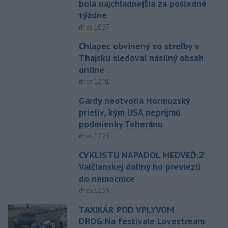
bola najchladnejšia za posledné
týždne
dnes 10:27
Chlapec obvinený zo streľby v
Thajsku sledoval násilný obsah
online
dnes 12:01
Gardy neotvoria Hormuzský
prieliv, kým USA neprijmú
podmienky Teheránu
dnes 12:25
CYKLISTU NAPADOL MEDVEĎ:Z
Valčianskej doliny ho previezli
do nemocnice
dnes 12:59
TAXIKÁR POD VPLYVOM
DROG:Na festivale Lovestream