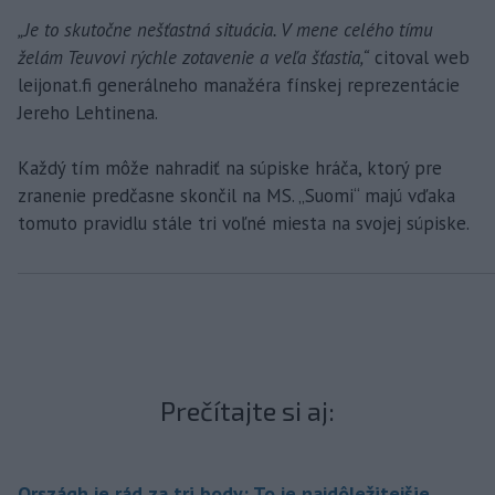
„Je to skutočne nešťastná situácia. V mene celého tímu
želám Teuvovi rýchle zotavenie a veľa šťastia,“
citoval web
leijonat.fi generálneho manažéra fínskej reprezentácie
Jereho Lehtinena.
Každý tím môže nahradiť na súpiske hráča, ktorý pre
zranenie predčasne skončil na MS. „Suomi“ majú vďaka
tomuto pravidlu stále tri voľné miesta na svojej súpiske.
Prečítajte si aj:
Országh je rád za tri body: To je najdôležitejšie