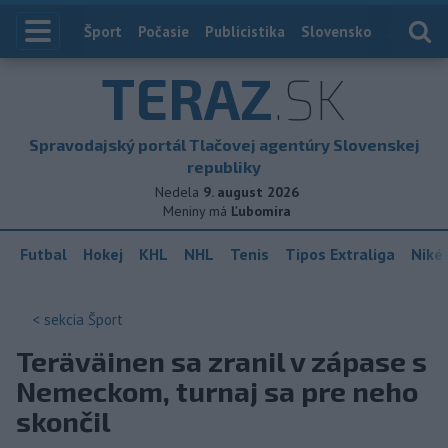
Index
Šport
Počasie
Publicistika
Slovensko
Zahranič
TERAZ
.SK
Spravodajský portál Tlačovej agentúry Slovenskej
republiky
Nedela
9. august 2026
Meniny má
Ľubomíra
Futbal
Hokej
KHL
NHL
Tenis
Tipos Extraliga
Niké 
< sekcia
Šport
Teräväinen sa zranil v zápase s
Nemeckom, turnaj sa pre neho
skončil