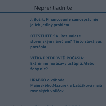
Neprehliadnite
J. Božik: Financovanie samospráv nie
je ich jediný problém
OTESTUJTE SA: Rozumiete
slovenským nárečiam? Tieto slová vás
potrápia
VEĽKÁ PREDPOVEĎ POČASIA:
Extrémne horúčavy ustúpili. Alebo
žeby nie?
HRABKO o výhode
Majerského:Mazurek a Laššáková majú
rovnakých voličov