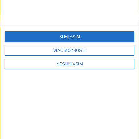
....
SÚHLASÍM
VIAC MOŽNOSTÍ
NESÚHLASÍM
....