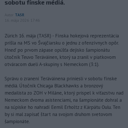
sobotu fínske médiá.
Autor
TASR
16. mája 2026 17:46
Zürich 16. mája (TASR) - Fínska hokejová reprezentácia
prišla na MS vo Švajčiarsku o jednu z ofenzívnych opôr.
Hneď po prvom zápase opúšťa dejisko šampionátu
útočník Teuvo Teräväinen, ktorý sa zranil v piatkovom
otváracom dueli A-skupiny s Nemeckom (3:1).
Správu o zranení Teräväinena priniesli v sobotu fínske
médiá. Útočník Chicaga Blackhawks a bronzový
medailista zo ZOH v Miláne, ktorý prispel k víťazstvu nad
Nemeckom dvoma asistenciami, na šampionáte dohral a
na súpiske ho nahradí Eemil Erholtz z Kärpätu Oulu. Ten
by si mal zapísať štart na svojom druhom svetovom
šampionáte.