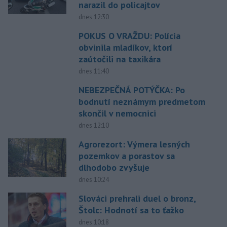
narazil do policajtov
dnes 12:30
POKUS O VRAŽDU: Polícia
obvinila mladíkov, ktorí
zaútočili na taxikára
dnes 11:40
NEBEZPEČNÁ POTÝČKA: Po
bodnutí neznámym predmetom
skončil v nemocnici
dnes 12:10
Agrorezort: Výmera lesných
pozemkov a porastov sa
dlhodobo zvyšuje
dnes 10:24
Slováci prehrali duel o bronz,
Štolc: Hodnotí sa to ťažko
dnes 10:18