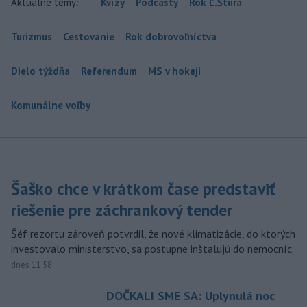
Aktuálne témy:
Kvízy
Podcasty
Rok Ľ.Štúra
Turizmus
Cestovanie
Rok dobrovoľníctva
Dielo týždňa
Referendum
MS v hokeji
Komunálne voľby
Šaško chce v krátkom čase predstaviť
riešenie pre záchrankový tender
Šéf rezortu zároveň potvrdil, že nové klimatizácie, do ktorých
investovalo ministerstvo, sa postupne inštalujú do nemocníc.
dnes 11:58
DOČKALI SME SA: Uplynulá noc