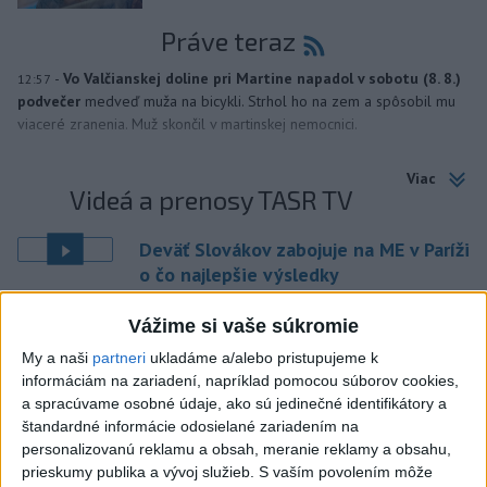
Práve teraz
-
Vo Valčianskej doline pri Martine napadol v sobotu (8. 8.)
12:57
podvečer
medveď muža na bicykli. Strhol ho na zem a spôsobil mu
viaceré zranenia. Muž skončil v martinskej nemocnici.
Viac
Videá a prenosy TASR TV
Deväť Slovákov zabojuje na ME v Paríži
o čo najlepšie výsledky
Vážime si vaše súkromie
Viac
Najčítanejšie
My a naši
partneri
ukladáme a/alebo pristupujeme k
informáciám na zariadení, napríklad pomocou súborov cookies,
6h
24h
7d
a spracúvame osobné údaje, ako sú jedinečné identifikátory a
štandardné informácie odosielané zariadením na
personalizovanú reklamu a obsah, meranie reklamy a obsahu,
DRÁMA V PARLAMENTE: Poslankyňa
1
prieskumy publika a vývoj služieb.
S vaším povolením môže