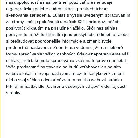
hádzala do premiéra vajíčka
naša spoločnosť a naši partneri používať presné údaje
o geografickej polohe a identifikáciu prostredníctvom
2
Festival Lovestream 2026 pokračuje, druhý deň zakončil
skenovania zariadenia. Súhlas s vyššie uvedeným spracúvaním
Robbie Williams
zo strany našej spoločnosti a našich 824 partnerov môžete
poskytnúť kliknutím na príslušné tlačidlo. Skôr než súhlas
3
Skončili ďalšie desiatky menších pôšt, samosprávam sa
poskytnete, môžete kliknutím jeho poskytnutie odmietnuť alebo
to nepáči
si preštudovať podrobnejšie informácie a zmeniť svoje
prednostné nastavenia.
Zoberte na vedomie, že na niektoré
4
SMRŤ V HORÁCH: V Západných Tatrách zomrel 76-ročný
formy spracúvania vašich osobných údajov nepotrebujeme váš
turista
súhlas, proti takémuto spracovaniu však máte právo namietať.
Vaše prednostné nastavenia sa budú vzťahovať len na túto
5
VEĽKÁ PREDPOVEĎ POČASIA: Extrémne horúčavy
webovú lokalitu. Svoje nastavenia môžete kedykoľvek zmeniť
ustúpili. Alebo žeby nie?
alebo svoj súhlas odvolať návratom na túto webovú stránku
kliknutím na tlačidlo „Ochrana osobných údajov“ v dolnej časti
6
OTESTUJTE SA: Rozumiete slovenským nárečiam? Tieto
stránky.
slová vás potrápia
7
Najmenej 21 mŕtvych po zrážke dvoch autobusov na juhu
Nigeru
Najnovšie správy na Teraz.sk