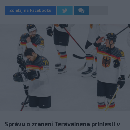
Zdieľaj na Facebooku
Správu o zranení Teräväinena priniesli v