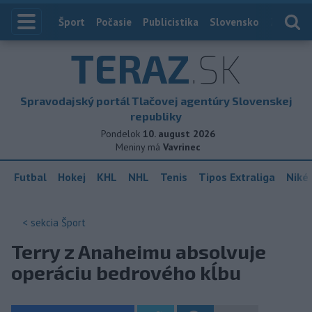
Index
Šport
Počasie
Publicistika
Slovensko
Zahranič
TERAZ
.SK
Spravodajský portál Tlačovej agentúry Slovenskej
republiky
Pondelok
10. august 2026
Meniny má
Vavrinec
Futbal
Hokej
KHL
NHL
Tenis
Tipos Extraliga
Niké 
< sekcia
Šport
Terry z Anaheimu absolvuje
operáciu bedrového kĺbu