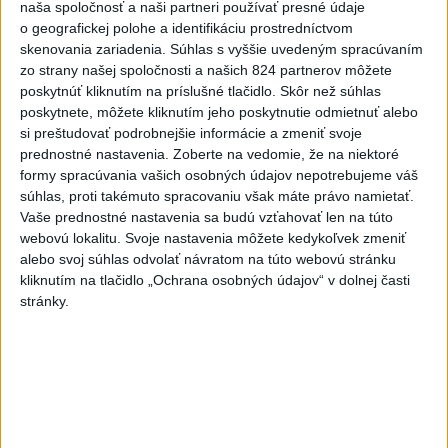
Politika na sociálnych sieťach
naša spoločnosť a naši partneri používať presné údaje
o geografickej polohe a identifikáciu prostredníctvom
skenovania zariadenia. Súhlas s vyššie uvedeným spracúvaním
Zobraziť viac
Info
zo strany našej spoločnosti a našich 824 partnerov môžete
poskytnúť kliknutím na príslušné tlačidlo. Skôr než súhlas
poskytnete, môžete kliknutím jeho poskytnutie odmietnuť alebo
Najnovšie videá
Najsledovanejšie videá
si preštudovať podrobnejšie informácie a zmeniť svoje
prednostné nastavenia.
Zoberte na vedomie, že na niektoré
🤍💙❤️ Takto bolo v Rožňave, zajtra
formy spracúvania vašich osobných údajov nepotrebujeme váš
pokračujeme v Malac...
súhlas, proti takémuto spracovaniu však máte právo namietať.
včera 21:04
|
Mikulec Roman
|
840
zobrazení
Vaše prednostné nastavenia sa budú vzťahovať len na túto
webovú lokalitu. Svoje nastavenia môžete kedykoľvek zmeniť
STRIEKAČKY NA HLAVE, HORALKY V
alebo svoj súhlas odvolať návratom na túto webovú stránku
SÁLE.
kliknutím na tlačidlo „Ochrana osobných údajov“ v dolnej časti
včera 18:18
|
Danko Andrej
|
798
zobrazení
stránky.
T. Gašpar: Matovičovo hnutie
pedofilov - deti zneužívaj...
včera 17:59
|
Smer - SSD
|
8545
zobrazení
Najnovšie statusy štátnych inštitúcií