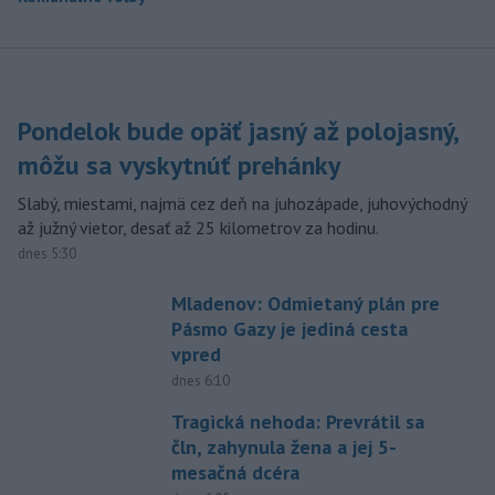
Pondelok bude opäť jasný až polojasný,
môžu sa vyskytnúť prehánky
Slabý, miestami, najmä cez deň na juhozápade, juhovýchodný
až južný vietor, desať až 25 kilometrov za hodinu.
dnes 5:30
Mladenov: Odmietaný plán pre
Pásmo Gazy je jediná cesta
vpred
dnes 6:10
Tragická nehoda: Prevrátil sa
čln, zahynula žena a jej 5-
mesačná dcéra