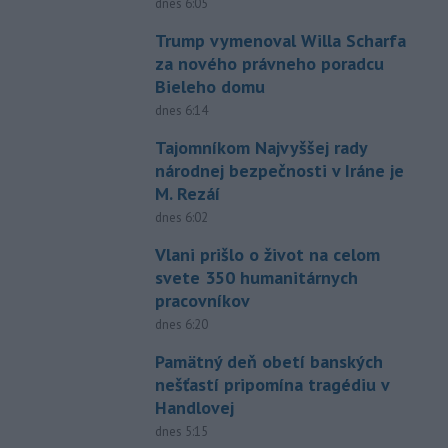
dnes 6:05
Trump vymenoval Willa Scharfa
za nového právneho poradcu
Bieleho domu
dnes 6:14
Tajomníkom Najvyššej rady
národnej bezpečnosti v Iráne je
M. Rezáí
dnes 6:02
Vlani prišlo o život na celom
svete 350 humanitárnych
pracovníkov
dnes 6:20
Pamätný deň obetí banských
nešťastí pripomína tragédiu v
Handlovej
dnes 5:15