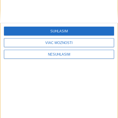
....
SÚHLASÍM
VIAC MOŽNOSTÍ
NESÚHLASÍM
Neprehliadnite