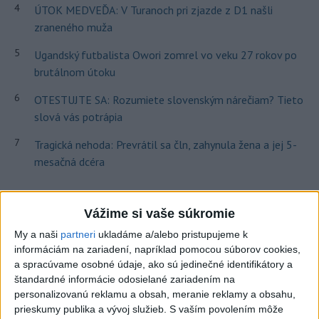
4
ÚTOK MEDVEĎA: V Turanoch pri zjazde z D1 našli
zraneného muža
5
Ugandský futbalista Owori zomrel vo veku 27 rokov po
brutálnom útoku
6
OTESTUJTE SA: Rozumiete slovenským nárečiam? Tieto
slová vás potrápia
7
Tragická nehoda: Prevrátil sa čln, zahynula žena a jej 5-
mesačná dcéra
Najnovšie správy na Teraz.sk
Vážime si vaše súkromie
Vyhlásenia
My a naši
partneri
ukladáme a/alebo pristupujeme k
informáciám na zariadení, napríklad pomocou súborov cookies,
Priame prenosy z Národnej rady SR
a spracúvame osobné údaje, ako sú jedinečné identifikátory a
štandardné informácie odosielané zariadením na
personalizovanú reklamu a obsah, meranie reklamy a obsahu,
prieskumy publika a vývoj služieb.
S vaším povolením môže