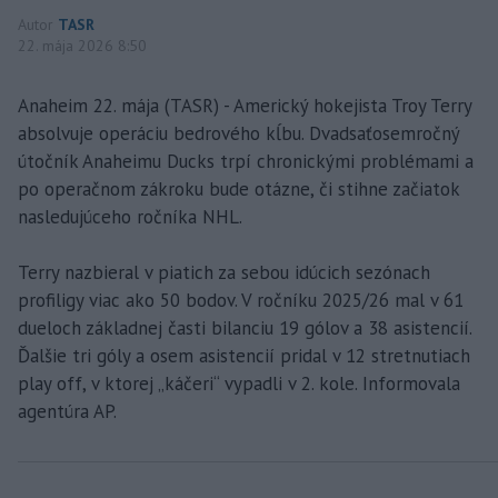
Autor
TASR
22. mája 2026 8:50
Anaheim 22. mája (TASR) - Americký hokejista Troy Terry
absolvuje operáciu bedrového kĺbu. Dvadsaťosemročný
útočník Anaheimu Ducks trpí chronickými problémami a
po operačnom zákroku bude otázne, či stihne začiatok
nasledujúceho ročníka NHL.
Terry nazbieral v piatich za sebou idúcich sezónach
profiligy viac ako 50 bodov. V ročníku 2025/26 mal v 61
dueloch základnej časti bilanciu 19 gólov a 38 asistencií.
Ďalšie tri góly a osem asistencií pridal v 12 stretnutiach
play off, v ktorej „káčeri“ vypadli v 2. kole. Informovala
agentúra AP.