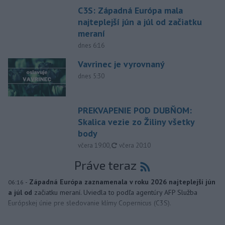
C3S: Západná Európa mala
najteplejší jún a júl od začiatku
meraní
dnes 6:16
Vavrinec je vyrovnaný
dnes 5:30
PREKVAPENIE POD DUBŇOM:
Skalica vezie zo Žiliny všetky
body
aktualizované
včera 19:00
,
včera 20:10
Práve teraz
-
Západná Európa zaznamenala v roku 2026 najteplejší jún
06:16
a júl od
začiatku meraní. Uviedla to podľa agentúry AFP Služba
Európskej únie pre sledovanie klímy Copernicus (C3S).