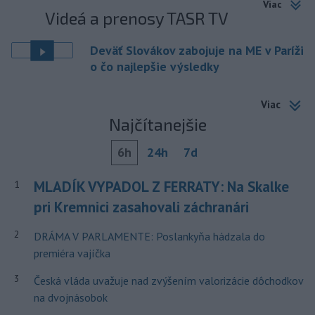
Viac
Videá a prenosy TASR TV
Deväť Slovákov zabojuje na ME v Paríži
o čo najlepšie výsledky
Viac
Najčítanejšie
6h
24h
7d
MLADÍK VYPADOL Z FERRATY: Na Skalke
1
pri Kremnici zasahovali záchranári
2
DRÁMA V PARLAMENTE: Poslankyňa hádzala do
premiéra vajíčka
3
Česká vláda uvažuje nad zvýšením valorizácie dôchodkov
na dvojnásobok