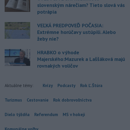
slovenským nárečiam? Tieto slová vás
potrápia
VEĽKÁ PREDPOVEĎ POČASIA:
Extrémne horúčavy ustúpili. Alebo
žeby nie?
HRABKO o výhode
Majerského:Mazurek a Laššáková majú
rovnakých voličov
Aktuálne témy:
Kvízy
Podcasty
Rok Ľ.Štúra
Turizmus
Cestovanie
Rok dobrovoľníctva
Dielo týždňa
Referendum
MS v hokeji
Komunálne voľby