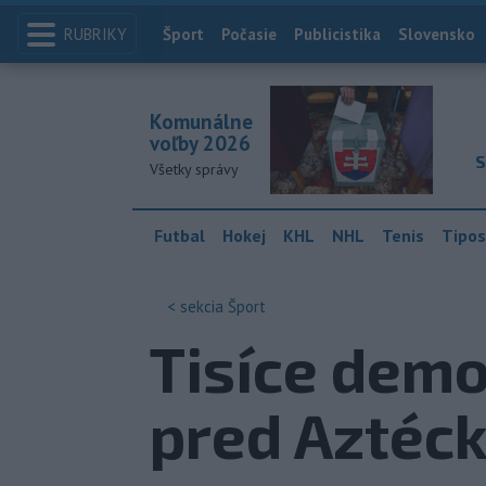
RUBRIKY
Index
Šport
Počasie
Publicistika
Slovensko
Komunálne
voľby 2026
S
Všetky správy
Futbal
Hokej
KHL
NHL
Tenis
Tipos
< sekcia
Šport
Tisíce demo
pred Aztéc