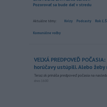
Pozorovať sa bude dať v stredu
Aktuálne témy:
Kvízy
Podcasty
Rok Ľ.Š
Komunálne voľby
VEĽKÁ PREDPOVEĎ POČASIA:
horúčavy ustúpili. Alebo žeby 
Teraz.sk prináša predpoveď počasia na nasledu
dnes 16:00