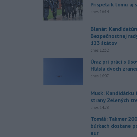
Prispela k tomu aj 
dnes 16:14
Blanár: Kandidatúr
Bezpečnostnej rad
123 štátov
dnes 12:52
Úraz pri práci s lis
Hlásia dvoch zran
dnes 16:07
Musk: Kandidátku 
strany Zelených tr
dnes 14:28
Tomáš: Takmer 200
búrkach dostane p
eur