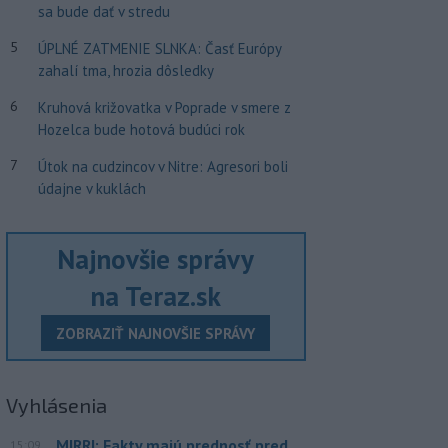
sa bude dať v stredu
5
ÚPLNÉ ZATMENIE SLNKA: Časť Európy
zahalí tma, hrozia dôsledky
6
Kruhová križovatka v Poprade v smere z
Hozelca bude hotová budúci rok
7
Útok na cudzincov v Nitre: Agresori boli
údajne v kuklách
Najnovšie správy
na Teraz.sk
ZOBRAZIŤ NAJNOVŠIE SPRÁVY
Vyhlásenia
MIRRI: Fakty majú prednosť pred
15:09