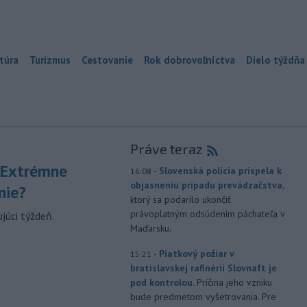
túra
Turizmus
Cestovanie
Rok dobrovoľníctva
Dielo týždňa
Práve teraz
 Extrémne
-
Slovenská polícia prispela k
16:08
objasneniu prípadu prevádzačstva,
nie?
ktorý sa podarilo ukončiť
právoplatným odsúdením páchateľa v
júci týždeň.
Maďarsku.
-
Piatkový požiar v
15:21
bratislavskej rafinérii Slovnaft je
pod kontrolou.
Príčina jeho vzniku
bude predmetom vyšetrovania. Pre