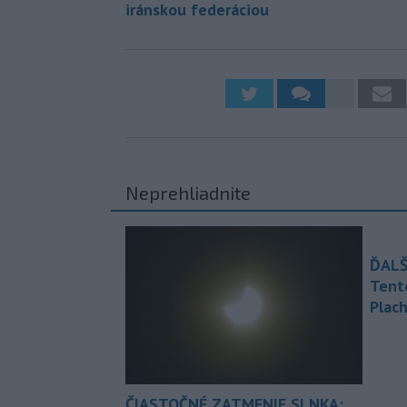
iránskou federáciou
Neprehliadnite
ĎALŠ
Tent
Plach
ČIASTOČNÉ ZATMENIE SLNKA: