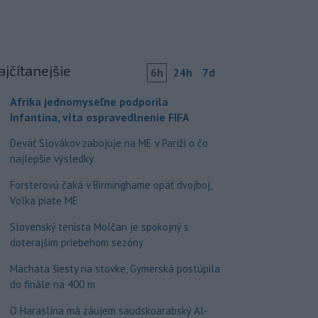
ajčítanejšie
6h
24h
7d
Afrika jednomyseľne podporila
Infantina, víta ospravedlnenie FIFA
Deväť Slovákov zabojuje na ME v Paríži o čo
najlepšie výsledky
Forsterovú čaká v Birminghame opäť dvojboj,
Volka piate ME
Slovenský tenista Molčan je spokojný s
doterajším priebehom sezóny
Machata šiesty na stovke, Gymerská postúpila
do finále na 400 m
O Haraslína má záujem saudskoarabský Al-