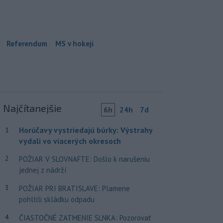
Referendum
MS v hokeji
Najčítanejšie
6h
24h
7d
Horúčavy vystriedajú búrky: Výstrahy
1
vydali vo viacerých okresoch
2
POŽIAR V SLOVNAFTE: Došlo k narušeniu
jednej z nádrží
3
POŽIAR PRI BRATISLAVE: Plamene
pohltili skládku odpadu
4
ČIASTOČNÉ ZATMENIE SLNKA: Pozorovať