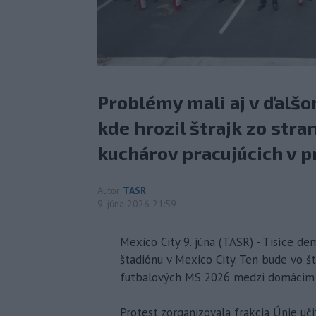
Problémy mali aj v ďalšo
kde hrozil štrajk zo str
kuchárov pracujúcich v p
Autor
TASR
9. júna 2026 21:59
Mexico City 9. júna (TASR) - Tisíce 
štadiónu v Mexico City. Ten bude vo š
futbalových MS 2026 medzi domácim
Protest zorganizovala frakcia Únie u