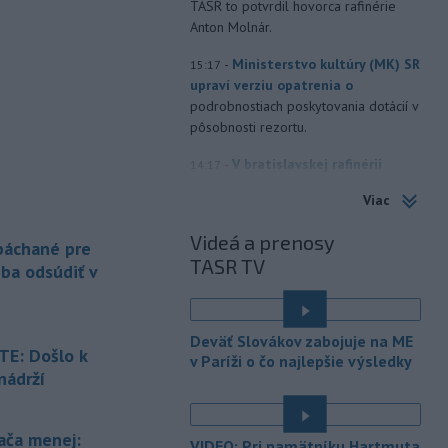
TASR to potvrdil hovorca rafinérie
Anton Molnár.
-
Ministerstvo kultúry (MK) SR
15:17
upraví verziu opatrenia o
podrobnostiach poskytovania dotácií v
pôsobnosti rezortu.
-
V bratislavskej rafinérii
14:17
Slovnaft horí uskladnený ropný
Viac
produkt.
TASR o tom informovala
rafinéria s tým, že obyvateľom nehrozí
Videá a prenosy
 páchané pre
nebezpečenstvo.
TASR TV
eba odsúdiť v
-
Jedným zo zdravotných rizík
13:50
na festivale môže byť vyššia
úroveň
hluku. Je preto dobré držať sa
Deväť Slovákov zabojuje na ME
ďalej od reproduktorov, používať
E: Došlo k
v Paríži o čo najlepšie výsledky
chrániče sluchu či dodržiavať
nádrží
prestávky.
é
-
Podporu kandidatúre
12:49
ača menej:
VIDEO: Pri pamätníku Hartmuta
Slovenskej republiky na nestále