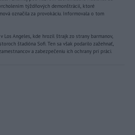
yvrcholením týždňových demonštrácií, ktoré
ová označila za provokáciu. Informovala o tom
v Los Angeles, kde hrozil štrajk zo strany barmanov,
storoch štadióna Sofi. Ten sa však podarilo zažehnať,
zamestnancov a zabezpečeniu ich ochrany pri práci.