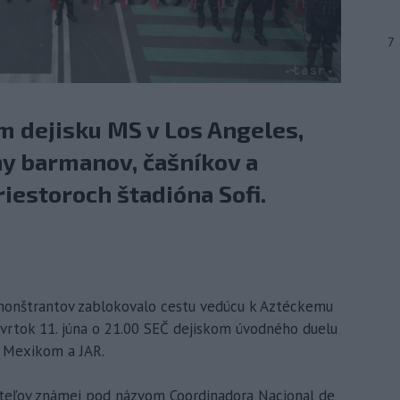
7
m dejisku MS v Los Angeles,
any barmanov, čašníkov a
riestoroch štadióna Sofi.
demonštrantov zablokovalo cestu vedúcu k Aztéckemu
tvrtok 11. júna o 21.00 SEČ dejiskom úvodného duelu
 Mexikom a JAR.
čiteľov známej pod názvom Coordinadora Nacional de