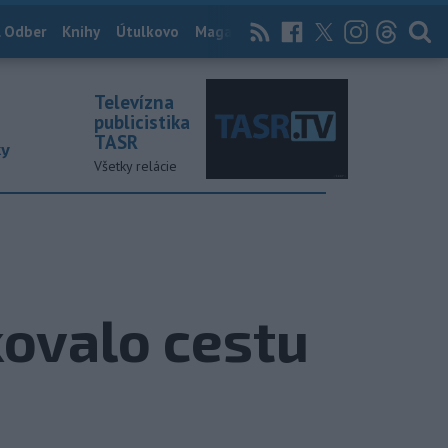
 Odber
Knihy
Útulkovo
Magazín
News Now
Archív
TASR
Televízna
publicistika
TASR
ky
Všetky relácie
kovalo cestu