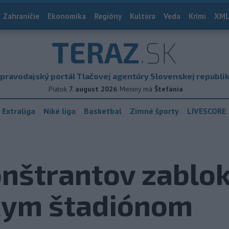
Zahraničie
Ekonomika
Regióny
Kultúra
Veda
Krimi
XML
TERAZ
.SK
pravodajský portál Tlačovej agentúry Slovenskej republi
Piatok
7. august 2026
Meniny má
Štefánia
 Extraliga
Niké liga
Basketbal
Zimné športy
LIVESCORE
nštrantov zablo
kym štadiónom