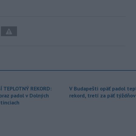
Í TEPLOTNÝ REKORD:
V Budapešti opäť padol tep
oraz padol v Dolných
rekord, tretí za päť týždňov
tinciach