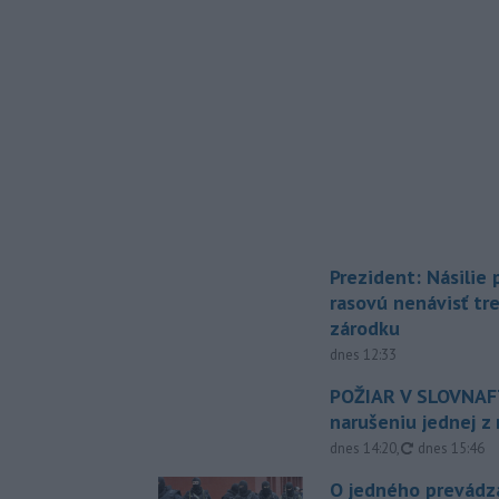
Prezident: Násilie
rasovú nenávisť tr
zárodku
dnes 12:33
POŽIAR V SLOVNAFT
narušeniu jednej z 
aktualizovan
dnes 14:20
,
dnes 15:46
O jedného prevádz