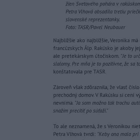
žien Svetového pohára v rakúskom
Petra Vlhová obsadila tretiu priečk
slovenské reprezentanky.
Foto: TASR/Pavel Neubauer
Najbližšie ako najbližšie, Veronika m
francúzskych Álp. Rakúsko je akoby jej
ale pretekárskym útočiskom.
"Je to ur
slalomy. Pre mňa je to pozitívne, že sa t
konštatovala pre TASR.
Zároveň však zdôraznila, že vlasť čísl
prechodný domov. V Rakúsku si cení vý
nevníma.
"Ja som možno tak trochu auti
snažím precítiť po súťaži."
To ale neznamená, že s Veronikou niet
Petra Vlhová tvrdí:
"Keby ona mala pri 