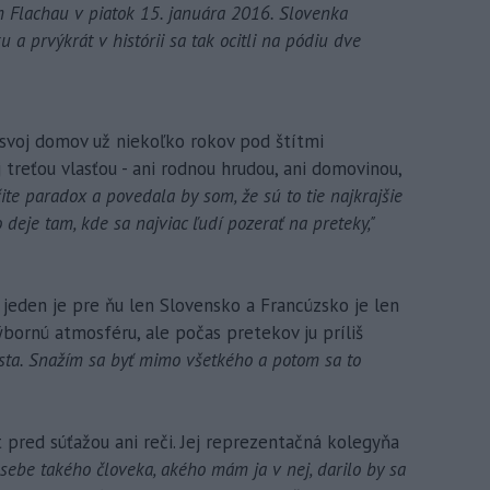
 Flachau v piatok 15. januára 2016. Slovenka
u a prvýkrát v histórii sa tak ocitli na pódiu dve
á svoj domov už niekoľko rokov pod štítmi
 treťou vlasťou - ani rodnou hrudou, ani domovinou,
čite paradox a povedala by som, že sú to tie najkrajšie
o deje tam, kde sa najviac ľudí pozerať na preteky,"
o jeden je pre ňu len Slovensko a Francúzsko je len
bornú atmosféru, ale počas pretekov ju príliš
sta. Snažím sa byť mimo všetkého a potom sa to
 pred súťažou ani reči. Jej reprezentačná kolegyňa
sebe takého človeka, akého mám ja v nej, darilo by sa