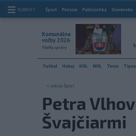
RUBRIKY
Index
Šport
Počasie
Publicistika
Slovensko
Komunálne
voľby 2026
S
Všetky správy
Futbal
Hokej
KHL
NHL
Tenis
Tipos
< sekcia
Šport
Petra Vlhov
Švajčiarmi