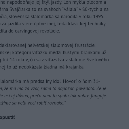
erne napodobňuje jej štýl jazdy. Len mykla plecom a
árna Švajčiarka to na svahoch "váľala" v 80-tych a na
ia, slovenská slalomárka sa narodila v roku 1995...
á jazdila v ére úplne inej, teda klasickej techniky
ila do carvingovej revolúcie.
deklarovanej helvétskej slalomovej frustrácie.
nskej kategórii víťazku medzi hustými bránkami už
plní 14 rokov, čo sa z víťazstva v slalome Svetového
nej to už nedokázala žiadna iná krajanka.
alomárka má predsa iný idol. Hovorí o ňom 31-
im, že ma má za vzor, sama to napokon povedala. Že je
 je asi aj dôvod, prečo nám to spolu tak dobre funguje.
íme sa veľa vecí robiť rovnako."
opustiť