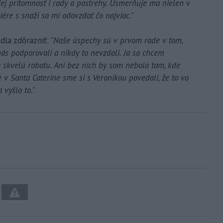
jej prítomnosť i rady a postrehy. Usmerňuje ma nielen v
riére s snaží sa mi odovzdať čo najviac."
la zdôrazniť:
"Naše úspechy sú v prvom rade v tom,
ás podporovali a nikdy to nevzdali. Ja sa chcem
 skvelú robotu. Ani bez nich by som nebola tam, kde
 Santa Caterine sme si s Veronikou povedali, že to vo
 vyšlo to."