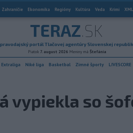
Zahraničie
Ekonomika
Regióny
Kultúra
Veda
Krimi
XML
TERAZ
.SK
pravodajský portál Tlačovej agentúry Slovenskej republi
Piatok
7. august 2026
Meniny má
Štefánia
 Extraliga
Niké liga
Basketbal
Zimné športy
LIVESCORE
á vypiekla so šof