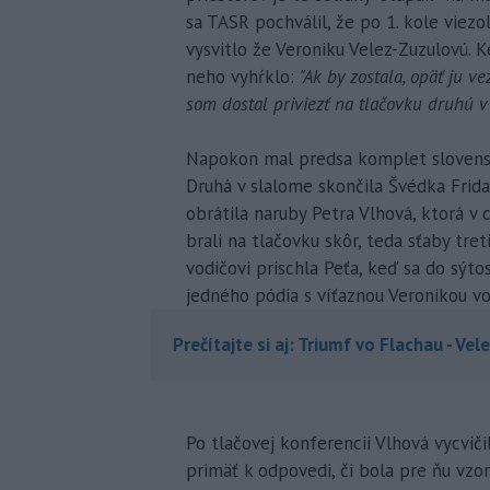
sa TASR pochválil, že po 1. kole viez
vysvitlo že Veroniku Velez-Zuzulovú. K
neho vyhŕklo:
"Ak by zostala, opäť ju ve
som dostal priviezť na tlačovku druhú v 
Napokon mal predsa komplet slovenský
Druhá v slalome skončila Švédka Frid
obrátila naruby Petra Vlhová, ktorá v c
brali na tlačovku skôr, teda sťaby tret
vodičovi prischla Peťa, keď sa do sýtos
jedného pódia s víťaznou Veronikou v
Prečítajte si aj: Triumf vo Flachau - V
Po tlačovej konferencii Vlhová vycvičil
primäť k odpovedi, či bola pre ňu vzo