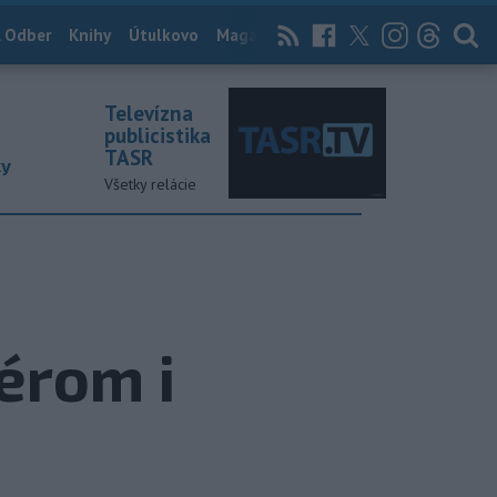
 Odber
Knihy
Útulkovo
Magazín
News Now
Archív
TASR
Televízna
publicistika
TASR
ky
Všetky relácie
érom i