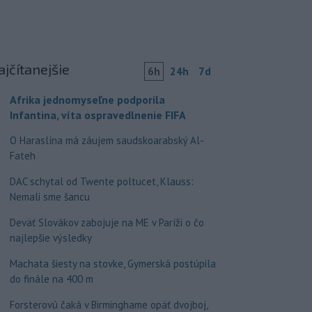
ajčítanejšie
6h
24h
7d
Afrika jednomyseľne podporila
Infantina, víta ospravedlnenie FIFA
O Haraslína má záujem saudskoarabský Al-
Fateh
DAC schytal od Twente poltucet, Klauss:
Nemali sme šancu
Deväť Slovákov zabojuje na ME v Paríži o čo
najlepšie výsledky
Machata šiesty na stovke, Gymerská postúpila
do finále na 400 m
Forsterovú čaká v Birminghame opäť dvojboj,