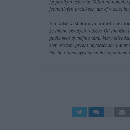
jej predtým ešte viac. Veľmi mi pomáha 
jednotlivých pretekoch, ale aj v celej ka
A mladučká slalomová kométa nezabud
že máme skvelých rodičov. Od malička n
poďakovať aj môjmu tímu, ktorý odvádza
som. Po tom prvom novoročnom slalome v
Flachau musí vyjsť so spoločný pódiom a