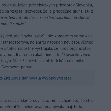
ol do príslušných pretekárskych priestorov Slovenku,
eď sa vzápätí dozvedel, že je priebežne druhá, tak z
ziem, tentoraz do tlačového strediska, lebo na starosť
poradí súťaže."
 deň, ale "chyba lávky" - nie komplet s Veronikou.
a Hansdotterová, no ani tú napokon neviezol. Všetko
ieli toľko radostne vystrájala, že Fridu organizátori
iu v poradí a na tú čakalo iné auto. "Slovacikovému"
ti vytešila z 3. miesta a z historického okamihu
o Svetovom pohári.
elez-Zuzulová definovala vývojový vzorec
a aj švajčiarskeho novinára. Ten ju chcel stoj čo stoj
rom Vreni Schneiderová. Teda bývalá majsterka