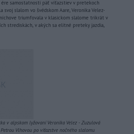
 ére samostatnosti päť víťazstiev v pretekoch
a svoj slalom vo švédskom Aare, Veronika Velez-
íchove triumfovala v klasickom slalome trikrát v
ch strediskách, v akých sa elitné preteky jazdia,
ka v alpskom lyžovaní Veronika Velez - Zuzulová
 Petrou Vlhovou po víťazstve nočného slalomu