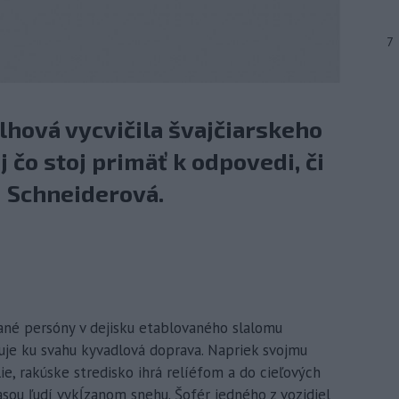
7
Vlhová vycvičila švajčiarskeho
j čo stoj primäť k odpovedi, či
i Schneiderová.
vané persóny v dejisku etablovaného slalomu
je ku svahu kyvadlová doprava. Napriek svojmu
ie, rakúske stredisko ihrá relíéfom a do cieľových
asou ľudí vykĺzanom snehu. Šofér jedného z vozidiel