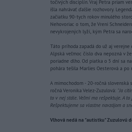
točivých disciplín. Vraj Petra priam v
išla nahrávať ďalšie rozhovory. Legend
začiatku 90-tych rokov minulého storoč
Nehovoriac o tom, že Vreni Schneiderov
nevykrojených lyží, kým Petra sa narod
Táto príhoda zapadá do už aj verejne 
Alpská veľmoc číslo dva nepozná v že
poriadne dlho. Od piatka o 5 dní sa na
pohára tešila Marlies Oesterová a po 
A mimochodom - 20-ročná slovenská sl
ročná Veronika Velez-Zuzulová:
"Ja cít
to v nej stále. Veľmi ma rešpektuje. A to
Rešpektujeme sa vlastne navzájom a snaž
Vlhová nedá na "autistku" Zuzulovú d