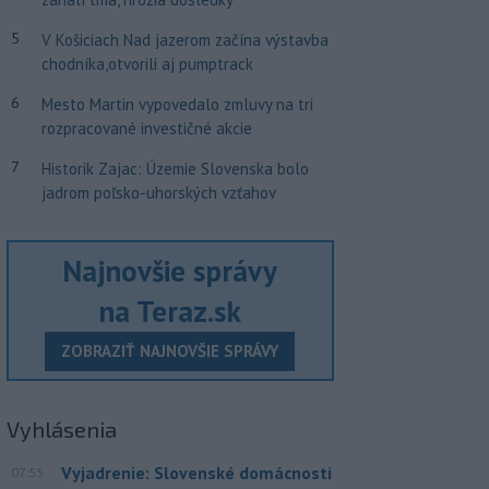
5
V Košiciach Nad jazerom začína výstavba
chodníka,otvorili aj pumptrack
6
Mesto Martin vypovedalo zmluvy na tri
rozpracované investičné akcie
7
Historik Zajac: Územie Slovenska bolo
jadrom poľsko-uhorských vzťahov
Najnovšie správy
na Teraz.sk
ZOBRAZIŤ NAJNOVŠIE SPRÁVY
Vyhlásenia
Vyjadrenie: Slovenské domácnosti
07:55