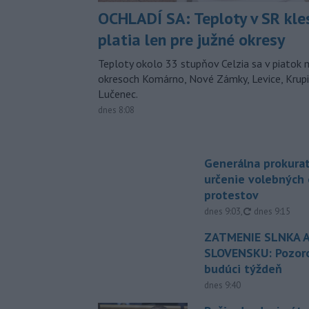
OCHLADÍ SA: Teploty v SR kle
platia len pre južné okresy
Teploty okolo 33 stupňov Celzia sa v piatok 
okresoch Komárno, Nové Zámky, Levice, Krupin
Lučenec.
dnes 8:08
Generálna prokurat
určenie volebných
protestov
aktualizované
dnes 9:03
,
dnes 9:15
ZATMENIE SLNKA A
SLOVENSKU: Pozoro
budúci týždeň
dnes 9:40