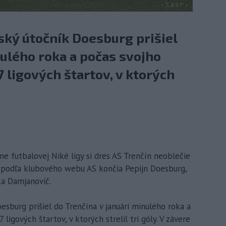
ký útočník Doesburg prišiel
nulého roka a počas svojho
ligových štartov, v ktorých
ne futbalovej Niké ligy si dres AS Trenčín neoblečie
 podľa klubového webu AS končia Pepijn Doesburg,
ka Damjanovič.
sburg prišiel do Trenčína v januári minulého roka a
igových štartov, v ktorých strelil tri góly. V závere