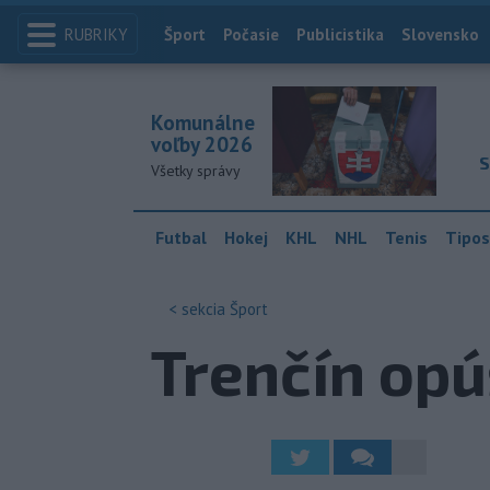
RUBRIKY
Index
Šport
Počasie
Publicistika
Slovensko
Komunálne
voľby 2026
S
Všetky správy
Futbal
Hokej
KHL
NHL
Tenis
Tipos
< sekcia
Šport
Trenčín opúš