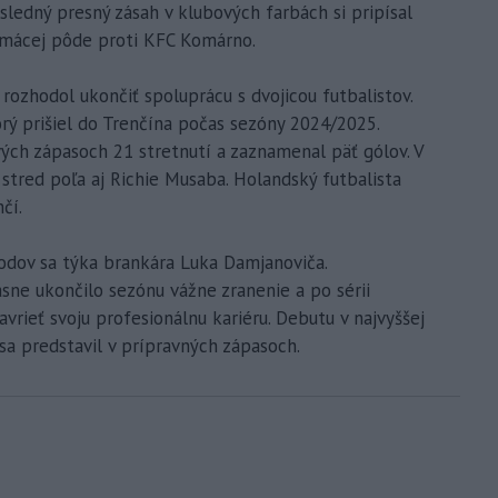
sledný presný zásah v klubových farbách si pripísal
domácej pôde proti KFC Komárno.
ozhodol ukončiť spoluprácu s dvojicou futbalistov.
orý prišiel do Trenčína počas sezóny 2024/2025.
vých zápasoch 21 stretnutí a zaznamenal päť gólov. V
tred poľa aj Richie Musaba. Holandský futbalista
čí.
odov sa týka brankára Luka Damjanoviča.
ne ukončilo sezónu vážne zranenie a po sérii
vrieť svoju profesionálnu kariéru. Debutu v najvyššej
sa predstavil v prípravných zápasoch.