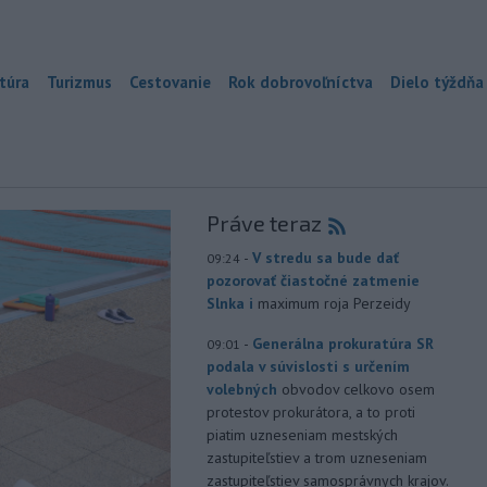
túra
Turizmus
Cestovanie
Rok dobrovoľníctva
Dielo týždňa
Práve teraz
-
V stredu sa bude dať
09:24
pozorovať čiastočné zatmenie
Slnka i
maximum roja Perzeidy
-
Generálna prokuratúra SR
09:01
podala v súvislosti s určením
volebných
obvodov celkovo osem
protestov prokurátora, a to proti
piatim uzneseniam mestských
zastupiteľstiev a trom uzneseniam
zastupiteľstiev samosprávnych krajov.