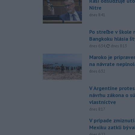
Raši odsudzuje úto
Nitre
dnes 8:41
Po streľbe v škole
Bangkoku hlásia š
aktualizované
dnes 6:34
,
dnes 8:13
Maroko je priprave
na návrate neplno
dnes 6:32
V Argentíne protes
návrhu zákona o 
vlastníctve
dnes 8:17
V prípade zmiznuti
Mexiku zatkli býv
dnes 6:22