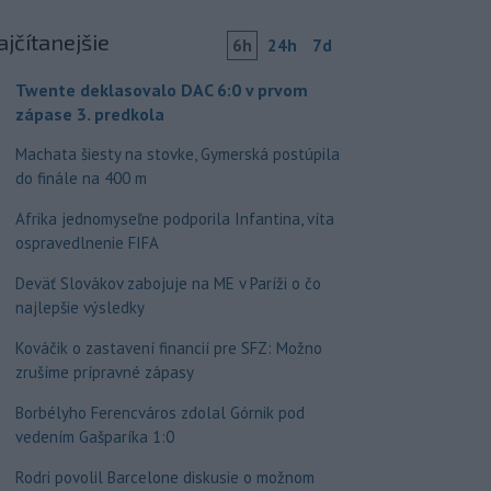
ajčítanejšie
6h
24h
7d
Twente deklasovalo DAC 6:0 v prvom
zápase 3. predkola
Machata šiesty na stovke, Gymerská postúpila
do finále na 400 m
Afrika jednomyseľne podporila Infantina, víta
ospravedlnenie FIFA
Deväť Slovákov zabojuje na ME v Paríži o čo
najlepšie výsledky
Kováčik o zastavení financií pre SFZ: Možno
zrušíme prípravné zápasy
Borbélyho Ferencváros zdolal Górnik pod
vedením Gašparíka 1:0
Rodri povolil Barcelone diskusie o možnom