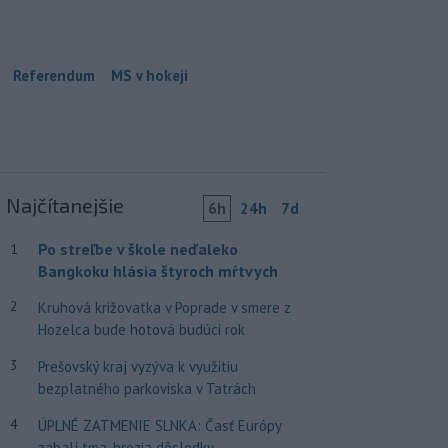
Referendum
MS v hokeji
Najčítanejšie
6h
24h
7d
Po streľbe v škole neďaleko
1
Bangkoku hlásia štyroch mŕtvych
2
Kruhová križovatka v Poprade v smere z
Hozelca bude hotová budúci rok
3
Prešovský kraj vyzýva k využitiu
bezplatného parkoviska v Tatrách
4
ÚPLNÉ ZATMENIE SLNKA: Časť Európy
zahalí tma, hrozia dôsledky