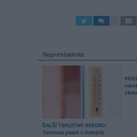
Neprehliadnite
VIDE
robo
zách
ĎALŠÍ TEPLOTNÝ REKORD:
Tentoraz padol v Dolných