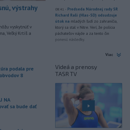
snú, výstrahy
-
Predseda Národnej rady SR
08:41
Richard Raši (Hlas-SD) odsudzuje
útok na
mladých ľudí zo zahraničia,
môžu vyskytnúť v
ktorý sa stal v Nitre. Verí, že polícia
a, Veľký Krtíš a
páchateľov nájde a za tento čin
ponesú následky.
-
Teploty na Slovensku v
08:08
Viac
piatok klesnú. Výstrahy prvého
stupňa platia
len pre južné okresy.
Videá a prenosy
úra podala pre
Informuje o tom Slovenský
TASR TV
hydrometeorologický ústav (SHMÚ) na
 obvodov 8
svojom webe. V Košickom kraji varuje
pred silným vetrom.
-
Japonsko nariadilo evakuáciu
07:10
J NA
približne 260.000 obyvateľov
vať sa bude dať
juhozápadných častí krajiny v dôsledku
tajfúnu Dolphin, ktorý sa k tomuto
regiónu pomaly približuje. Úrady
zároveň v piatok zrušili viac ako 500