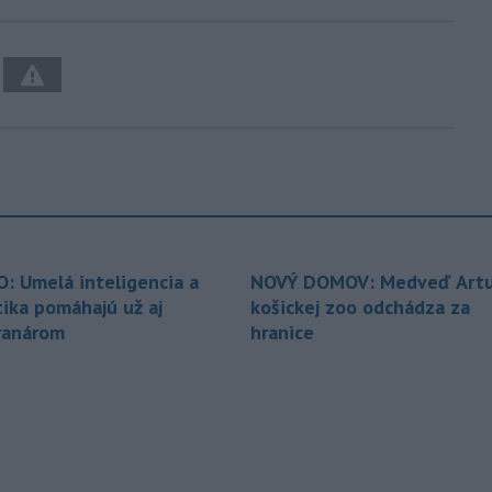
O: Umelá inteligencia a
NOVÝ DOMOV: Medveď Artu
tika pomáhajú už aj
košickej zoo odchádza za
ranárom
hranice