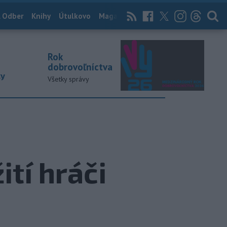
 Odber
Knihy
Útulkovo
Magazín
News Now
Archív
TASR
Rok
dobrovoľníctva
ky
Všetky správy
ití hráči