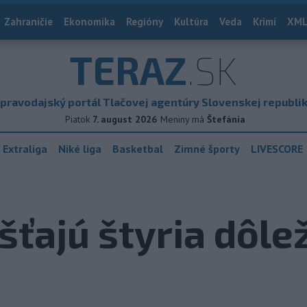
Zahraničie
Ekonomika
Regióny
Kultúra
Veda
Krimi
XML
TERAZ
.SK
pravodajský portál Tlačovej agentúry Slovenskej republi
Piatok
7. august 2026
Meniny má
Štefánia
 Extraliga
Niké liga
Basketbal
Zimné športy
LIVESCORE
ťajú štyria dôlež