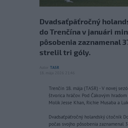
Dvadsaťpäťročný holands
do Trenčína v januári mi
pôsobenia zaznamenal 37 
strelil tri góly.
Autor
TASR
18. mája 2026 21:46
Trenčín 18. mája (TASR) - V novej sezó
štvorica hráčov. Pod Čákovým hradom
Molik Jesse Khan, Richie Musaba a Lu
Dvadsaťpäťročný holandský útočník Doe
počas svojho pôsobenia zaznamenal 37 l