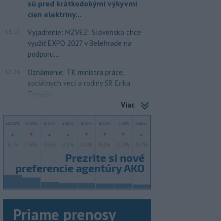
sú pred krátkodobými výkyvmi
cien elektriny...
18:12
Vyjadrenie: MZVEZ: Slovensko chce
využiť EXPO 2027 v Belehrade na
podporu...
12:26
Oznámenie: TK ministra práce,
sociálnych vecí a rodiny SR Erika
Tomáša
Viac
Priame prenosy