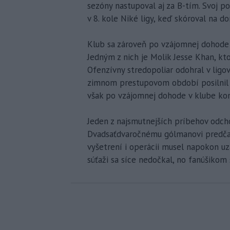
sezóny nastupoval aj za B-tím. Svoj po
v 8. kole Niké ligy, keď skóroval na 
Klub sa zároveň po vzájomnej dohode r
Jedným z nich je Molik Jesse Khan, kt
Ofenzívny stredopoliar odohral v ligo
zimnom prestupovom období posilnil s
však po vzájomnej dohode v klube kon
Jeden z najsmutnejších príbehov odch
Dvadsaťdvaročnému gólmanovi predčas
vyšetrení i operácii musel napokon uza
súťaži sa síce nedočkal, no fanúšikom 