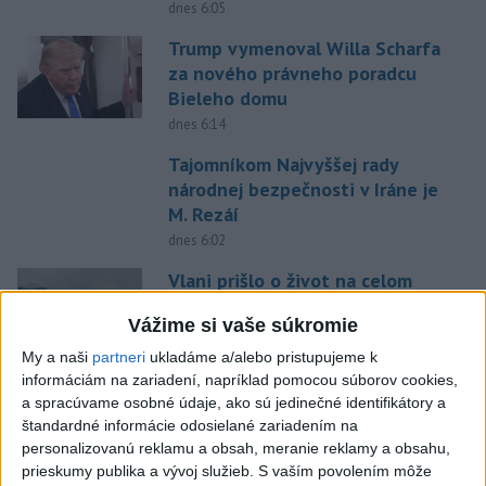
dnes 6:05
Trump vymenoval Willa Scharfa
za nového právneho poradcu
Bieleho domu
dnes 6:14
Tajomníkom Najvyššej rady
národnej bezpečnosti v Iráne je
M. Rezáí
dnes 6:02
Vlani prišlo o život na celom
svete 350 humanitárnych
Vážime si vaše súkromie
pracovníkov
dnes 6:20
My a naši
partneri
ukladáme a/alebo pristupujeme k
informáciám na zariadení, napríklad pomocou súborov cookies,
Pamätný deň obetí banských
a spracúvame osobné údaje, ako sú jedinečné identifikátory a
nešťastí pripomína tragédiu v
štandardné informácie odosielané zariadením na
Handlovej
personalizovanú reklamu a obsah, meranie reklamy a obsahu,
prieskumy publika a vývoj služieb.
S vaším povolením môže
dnes 5:15