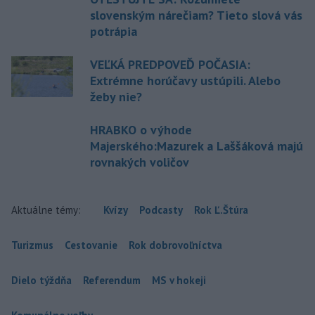
slovenským nárečiam? Tieto slová vás
potrápia
VEĽKÁ PREDPOVEĎ POČASIA:
Extrémne horúčavy ustúpili. Alebo
žeby nie?
HRABKO o výhode
Majerského:Mazurek a Laššáková majú
rovnakých voličov
Aktuálne témy:
Kvízy
Podcasty
Rok Ľ.Štúra
Turizmus
Cestovanie
Rok dobrovoľníctva
Dielo týždňa
Referendum
MS v hokeji