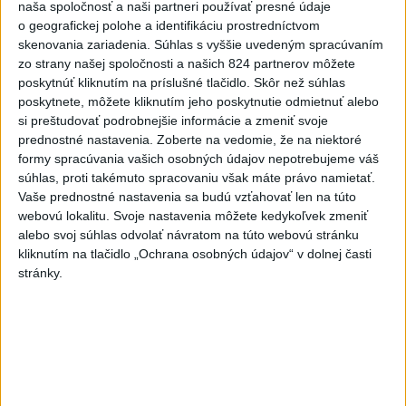
naša spoločnosť a naši partneri používať presné údaje
C3S: Západná Európa mala
o geografickej polohe a identifikáciu prostredníctvom
najteplejší jún a júl od začiatku
skenovania zariadenia. Súhlas s vyššie uvedeným spracúvaním
meraní
zo strany našej spoločnosti a našich 824 partnerov môžete
poskytnúť kliknutím na príslušné tlačidlo. Skôr než súhlas
dnes 6:16
poskytnete, môžete kliknutím jeho poskytnutie odmietnuť alebo
Vavrinec je vyrovnaný
si preštudovať podrobnejšie informácie a zmeniť svoje
prednostné nastavenia.
Zoberte na vedomie, že na niektoré
dnes 5:30
formy spracúvania vašich osobných údajov nepotrebujeme váš
súhlas, proti takémuto spracovaniu však máte právo namietať.
Vaše prednostné nastavenia sa budú vzťahovať len na túto
PREKVAPENIE POD DUBŇOM:
webovú lokalitu. Svoje nastavenia môžete kedykoľvek zmeniť
Skalica vezie zo Žiliny všetky
alebo svoj súhlas odvolať návratom na túto webovú stránku
body
kliknutím na tlačidlo „Ochrana osobných údajov“ v dolnej časti
aktualizované
včera 19:00
,
včera 20:10
stránky.
Práve teraz
-
Západná Európa zaznamenala v roku 2026 najteplejší jún
06:16
a júl od
začiatku meraní. Uviedla to podľa agentúry AFP Služba
Európskej únie pre sledovanie klímy Copernicus (C3S).