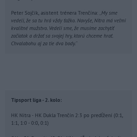
Peter Sojčík, asistent trénera Trenčína: „
My sme
vedeli, že sa tu hrá vždy ťažko. Navyše, Nitra má veľmi
kvalitné mužstvo. Vedeli sme, že musíme zachytiť
začiatok a držať sa svojej hry, ktorú chceme hrať.
Chvalabohu aj za tie dva body.
“
Tipsport liga - 2. kolo:
HK Nitra - HK Dukla Trenčín 2:3 po predĺžení (0:1,
1:1, 1:0 - 0:0, 0:1)