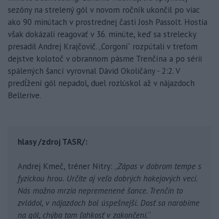
sezóny na strelený gól v novom ročník ukončil po viac
ako 90 minútach v prostrednej časti Josh Passolt. Hostia
však dokázali reagovať v 36. minúte, keď sa strelecky
presadil Andrej Krajčovič. „Corgoni“ rozpútali v treťom
dejstve kolotoč v obrannom pásme Trenčína a po sérii
spálených šancí vyrovnal Dávid Okoličány - 2:2. V
predĺžení gól nepadol, duel rozlúskol až v nájazdoch
Bellerive.
hlasy /zdroj TASR/:
Andrej Kmeč, tréner Nitry: „
Zápas v dobrom tempe s
fyzickou hrou. Určite aj veľa dobrých hokejových vecí.
Nás možno mrzia nepremenené šance. Trenčín to
zvládol, v nájazdoch bol úspešnejší. Dosť sa narobíme
na gól, chýba tam ľahkosť v zakončení.
“