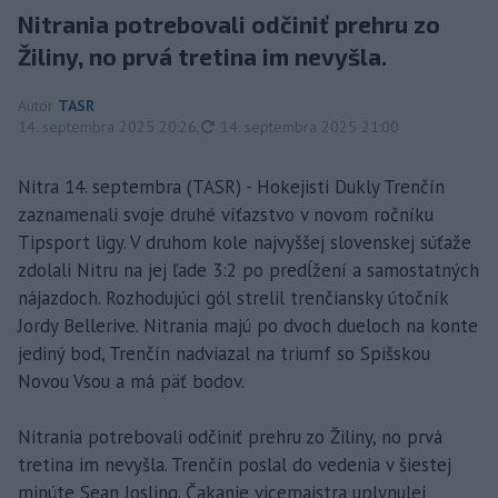
Nitrania potrebovali odčiniť prehru zo
Žiliny, no prvá tretina im nevyšla.
Autor
TASR
aktualizované
14. septembra 2025 20:26
,
14. septembra 2025 21:00
Nitra 14. septembra (TASR) - Hokejisti Dukly Trenčín
zaznamenali svoje druhé víťazstvo v novom ročníku
Tipsport ligy. V druhom kole najvyššej slovenskej súťaže
zdolali Nitru na jej ľade 3:2 po predĺžení a samostatných
nájazdoch. Rozhodujúci gól strelil trenčiansky útočník
Jordy Bellerive. Nitrania majú po dvoch dueloch na konte
jediný bod, Trenčín nadviazal na triumf so Spišskou
Novou Vsou a má päť bodov.
Nitrania potrebovali odčiniť prehru zo Žiliny, no prvá
tretina im nevyšla. Trenčín poslal do vedenia v šiestej
minúte Sean Josling. Čakanie vicemajstra uplynulej