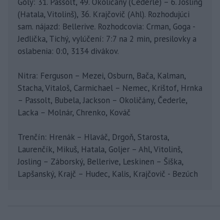
Góly: 31. Passolt, 49. Okoličány (Čederle) – 6. Josling
(Hatala, Vitolinš), 36. Krajčovič (Ahl). Rozhodujúci
sam. nájazd: Bellerive. Rozhodcovia: Crman, Goga -
Jedlička, Tichý, vylúčení: 7:7 na 2 min, presilovky a
oslabenia: 0:0, 3134 divákov.
Nitra: Ferguson – Mezei, Osburn, Bača, Kalman,
Stacha, Vitaloš, Carmichael – Nemec, Krištof, Hrnka
– Passolt, Bubela, Jackson – Okoličány, Čederle,
Lacka – Molnár, Chrenko, Kováč
Trenčín: Hrenák – Hlaváč, Drgoň, Starosta,
Laurenčík, Mikuš, Hatala, Goljer – Ahl, Vitolinš,
Josling – Záborský, Bellerive, Leskinen – Šiška,
Lapšanský, Krajč – Hudec, Kalis, Krajčovič - Bezúch