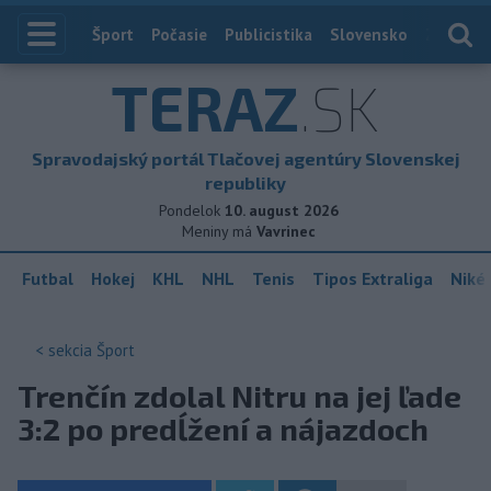
Index
Šport
Počasie
Publicistika
Slovensko
Zahranič
TERAZ
.SK
Spravodajský portál Tlačovej agentúry Slovenskej
republiky
Pondelok
10. august 2026
Meniny má
Vavrinec
Futbal
Hokej
KHL
NHL
Tenis
Tipos Extraliga
Niké 
< sekcia
Šport
Trenčín zdolal Nitru na jej ľade
3:2 po predĺžení a nájazdoch