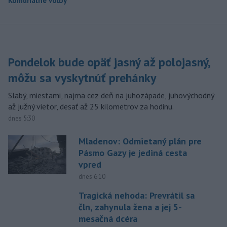
Komunálne voľby
Pondelok bude opäť jasný až polojasný,
môžu sa vyskytnúť prehánky
Slabý, miestami, najmä cez deň na juhozápade, juhovýchodný
až južný vietor, desať až 25 kilometrov za hodinu.
dnes 5:30
Mladenov: Odmietaný plán pre
Pásmo Gazy je jediná cesta
vpred
dnes 6:10
Tragická nehoda: Prevrátil sa
čln, zahynula žena a jej 5-
mesačná dcéra