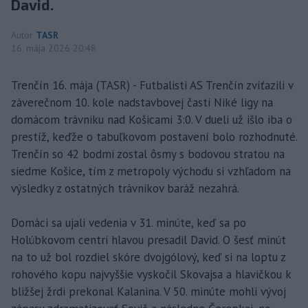
David.
Autor
TASR
16. mája 2026 20:48
Trenčín 16. mája (TASR) - Futbalisti AS Trenčín zvíťazili v
záverečnom 10. kole nadstavbovej časti Niké ligy na
domácom trávniku nad Košicami 3:0. V dueli už išlo iba o
prestíž, keďže o tabuľkovom postavení bolo rozhodnuté.
Trenčín so 42 bodmi zostal ôsmy s bodovou stratou na
siedme Košice, tím z metropoly východu si vzhľadom na
výsledky z ostatných trávnikov baráž nezahrá.
Domáci sa ujali vedenia v 31. minúte, keď sa po
Holúbkovom centri hlavou presadil David. O šesť minút
na to už bol rozdiel skóre dvojgólový, keď si na loptu z
rohového kopu najvyššie vyskočil Skovajsa a hlavičkou k
bližšej žrdi prekonal Kalanina. V 50. minúte mohli vývoj