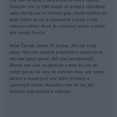
Postupne sme sa však dostali do tempa a výsledkom
našej aktivity boli tri strelené góly. Zdolať kvalitný tím,
akým Košice sú, nie je jednoduché a preto si toto
víťazstvo vážime. Verím, že v budúcej sezóne uvidíme
ešte silnejší Trenčín.“
Peter Černák, tréner FC Košice:
„Pre nás krutý
zápas. Mali sme dostatok príležitostí a situácií na to,
aby sme zápas vyhrali. Boli sme nebezpečnejší.
Zhoreli sme však na efektivite a dnes by sme asi
nedali gól ani do rána. Vo vlastnom boxe sme neboli
dôrazní a nepokrývali sme dobre priestory a
súperových hráčov. Nezostáva nám nič iné, ako
domácim pogratulovať k víťazstvu.“