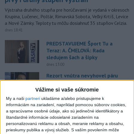
Výstraha druhého stupňa pre horúčavami je vydaná v okresoch
Krupina, Lučenec, Poltár, Rimavská Sobota, Veľký Krtíš, Levice
a Nové Zámky. Teploty tu môžu dosiahnuť 35 stupňov Celzia.
dnes 18:41
PREDSTAVUJEME Šport Tu a
Teraz: A. ČMELOVÁ: Rada
sledujem šach a šípky
dnes 13:00
Rezort vnútra nevyhovel páru
rovnakého pohlavia pri zápise
manželstva
Vážime si vaše súkromie
dnes 18:02
My a naši
partneri
ukladáme a/alebo pristupujeme k
informáciám na zariadení, napríklad pomocou súborov cookies,
EXTRÉMNE SUCHO: Zasahuje 59
a spracúvame osobné údaje, ako sú jedinečné identifikátory a
percent územia Slovenska
štandardné informácie odosielané zariadením na
dnes 15:36
personalizovanú reklamu a obsah, meranie reklamy a obsahu,
prieskumy publika a vývoj služieb.
S vaším povolením môže