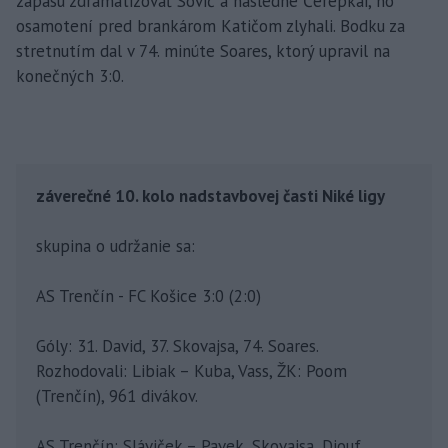
zápasu zdramatizovať Sovič a následne Čerepkai, no
osamotení pred brankárom Katičom zlyhali. Bodku za
stretnutím dal v 74. minúte Soares, ktorý upravil na
konečných 3:0.
záverečné 10. kolo nadstavbovej časti Niké ligy
skupina o udržanie sa:
AS Trenčín - FC Košice 3:0 (2:0)
Góly: 31. David, 37. Skovajsa, 74. Soares.
Rozhodovali: Libiak – Kuba, Vass, ŽK: Poom
(Trenčín), 961 divákov.
AS Trenčín: Sláviček – Pavek, Skovajsa, Diouf,