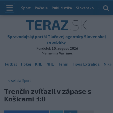
Index
Šport
Počasie
Publicistika
Slovensko
Zahranič
TERAZ
.SK
Spravodajský portál Tlačovej agentúry Slovenskej
republiky
Pondelok
10. august 2026
Meniny má
Vavrinec
Futbal
Hokej
KHL
NHL
Tenis
Tipos Extraliga
Niké 
< sekcia
Šport
Trenčín zvíťazil v zápase s
Košicami 3:0