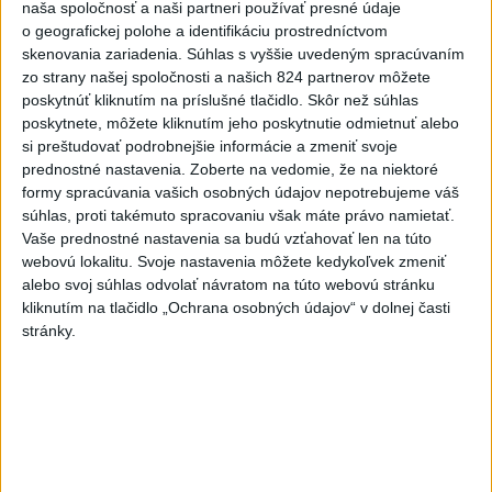
Kolumbijská vláda vyhlásila
naša spoločnosť a naši partneri používať presné údaje
stav katastrofy, počet obetí
o geografickej polohe a identifikáciu prostredníctvom
stúpol na 82
skenovania zariadenia. Súhlas s vyššie uvedeným spracúvaním
zo strany našej spoločnosti a našich 824 partnerov môžete
dnes 19:52
poskytnúť kliknutím na príslušné tlačidlo. Skôr než súhlas
NEHODA: V Košickom Klečenove
poskytnete, môžete kliknutím jeho poskytnutie odmietnuť alebo
sa zrazili dve autá
si preštudovať podrobnejšie informácie a zmeniť svoje
prednostné nastavenia.
Zoberte na vedomie, že na niektoré
dnes 17:17
formy spracúvania vašich osobných údajov nepotrebujeme váš
súhlas, proti takémuto spracovaniu však máte právo namietať.
TÝŽDENNÍK: Násilie treba
Vaše prednostné nastavenia sa budú vzťahovať len na túto
odsúdiť
webovú lokalitu. Svoje nastavenia môžete kedykoľvek zmeniť
dnes 16:28
alebo svoj súhlas odvolať návratom na túto webovú stránku
kliknutím na tlačidlo „Ochrana osobných údajov“ v dolnej časti
Švédska bezpečnostná služba
stránky.
tvrdí, že zmarila operáciu Ruska
dnes 17:49
Valach sa stal novým trénerom
Banskej Bystrice
aktualizované
dnes 17:14
,
dnes 17:23