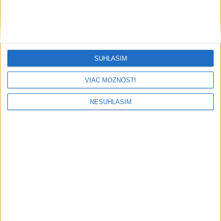
Majerského:Mazurek a Laššáková majú
rovnakých voličov
ČIASTOČNÉ ZATMENIE SLNKA:
Pozorovať sa bude dať v stredu
SÚHLASÍM
VIDEO: Umelá inteligencia a robotika
VIAC MOŽNOSTÍ
pomáhajú už aj záchranárom
NESÚHLASÍM
Orbánová telefonovala s Blanárom a
Tarabom o pomoci na Dunaji
Filip Kuffa tvrdí, že eurokomisia mu
dala za pravdu pri zonácii
Šport