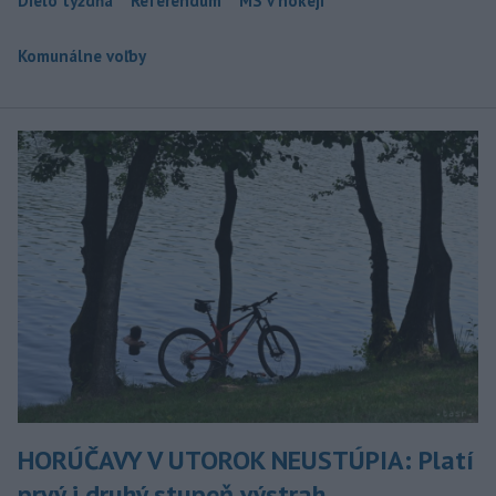
Dielo týždňa
Referendum
MS v hokeji
Komunálne voľby
HORÚČAVY V UTOROK NEUSTÚPIA: Platí
prvý i druhý stupeň výstrah