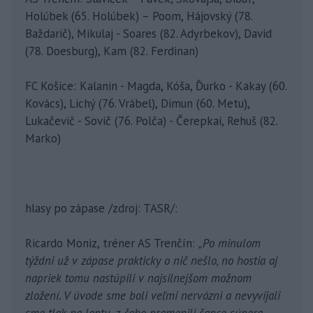
Holúbek (65. Holúbek) – Poom, Hájovský (78.
Baždarič), Mikulaj - Soares (82. Adyrbekov), David
(78. Doesburg), Kam (82. Ferdinan)
FC Košice: Kalanin - Magda, Kóša, Ďurko - Kakay (60.
Kovács), Lichý (76. Vrábel), Dimun (60. Metu),
Lukačevič - Sovič (76. Polča) - Čerepkai, Rehuš (82.
Marko)
hlasy po zápase /zdroj: TASR/:
Ricardo Moniz, tréner AS Trenčín:
„Po minulom
týždni už v zápase prakticky o nič nešlo, no hostia aj
napriek tomu nastúpili v najsilnejšom možnom
zložení. V úvode sme boli veľmi nervózni a nevyvíjali
sme tlak na loptu, z čoho pramenili šance súpera.