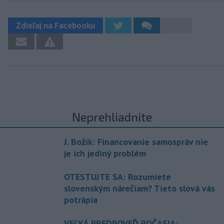
Zdieľaj na Facebooku
Neprehliadnite
J. Božik: Financovanie samospráv nie
je ich jediný problém
OTESTUJTE SA: Rozumiete
slovenským nárečiam? Tieto slová vás
potrápia
VEĽKÁ PREDPOVEĎ POČASIA: