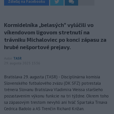
Zdieľaj na Facebooku
Kormidelníka „belasých“ vylúčili vo
víkendovom ligovom stretnutí na
trávniku Michaloviec po konci zápasu za
hrubé nešportové prejavy.
Autor
TASR
29. augusta 2025 15:36
Bratislava 29. augusta (TASR) - Disciplinárna komisia
Slovenského futbalového zväzu (DK SFZ) potrestala
trénera Slovanu Bratislava Vladimíra Weissa staršieho
pozastavením výkonu funkcie na tri týždne. Okrem toho
sa zápasovým trestom nevyhli ani hráč Spartaka Trnava
Cedrica Badolo a AS Trenčín Richard Križan.