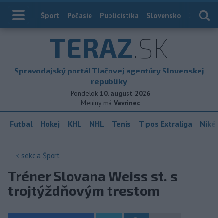
Index
Šport
Počasie
Publicistika
Slovensko
Zahranič
TERAZ
.SK
Spravodajský portál Tlačovej agentúry Slovenskej
republiky
Pondelok
10. august 2026
Meniny má
Vavrinec
Futbal
Hokej
KHL
NHL
Tenis
Tipos Extraliga
Niké 
< sekcia
Šport
Tréner Slovana Weiss st. s
trojtýždňovým trestom