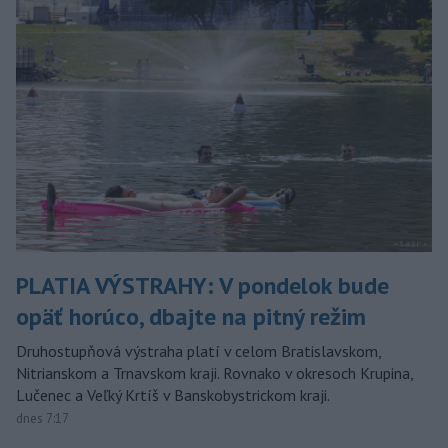
PLATIA VÝSTRAHY: V pondelok bude
opäť horúco, dbajte na pitný režim
Druhostupňová výstraha platí v celom Bratislavskom,
Nitrianskom a Trnavskom kraji. Rovnako v okresoch Krupina,
Lučenec a Veľký Krtíš v Banskobystrickom kraji.
dnes 7:17