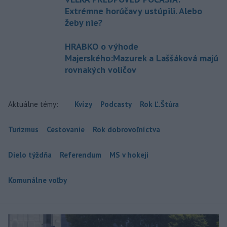
Extrémne horúčavy ustúpili. Alebo
žeby nie?
HRABKO o výhode
Majerského:Mazurek a Laššáková majú
rovnakých voličov
Aktuálne témy:
Kvízy
Podcasty
Rok Ľ.Štúra
Turizmus
Cestovanie
Rok dobrovoľníctva
Dielo týždňa
Referendum
MS v hokeji
Komunálne voľby