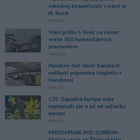
národnej bezpečnosti v Iráne je
M. Rezáí
dnes 6:02
Vlani prišlo o život na celom
svete 350 humanitárnych
pracovníkov
dnes 6:20
Pamätný deň obetí banských
nešťastí pripomína tragédiu v
Handlovej
dnes 5:15
C3S: Západná Európa mala
najteplejší jún a júl od začiatku
meraní
dnes 6:16
PREKVAPENIE POD DUBŇOM:
Skalica vezie zo Žiliny všetky