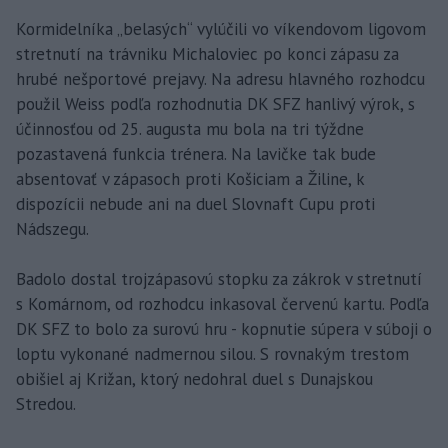
Kormidelníka „belasých“ vylúčili vo víkendovom ligovom
stretnutí na trávniku Michaloviec po konci zápasu za
hrubé nešportové prejavy. Na adresu hlavného rozhodcu
použil Weiss podľa rozhodnutia DK SFZ hanlivý výrok, s
účinnosťou od 25. augusta mu bola na tri týždne
pozastavená funkcia trénera. Na lavičke tak bude
absentovať v zápasoch proti Košiciam a Žiline, k
dispozícii nebude ani na duel Slovnaft Cupu proti
Nádszegu.
Badolo dostal trojzápasovú stopku za zákrok v stretnutí
s Komárnom, od rozhodcu inkasoval červenú kartu. Podľa
DK SFZ to bolo za surovú hru - kopnutie súpera v súboji o
loptu vykonané nadmernou silou. S rovnakým trestom
obišiel aj Križan, ktorý nedohral duel s Dunajskou
Stredou.