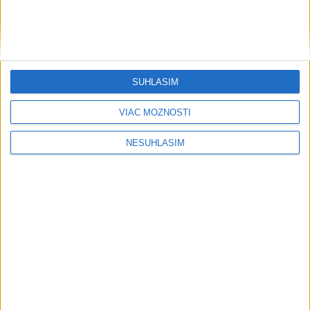
....
SÚHLASÍM
VIAC MOŽNOSTÍ
NESÚHLASÍM
....