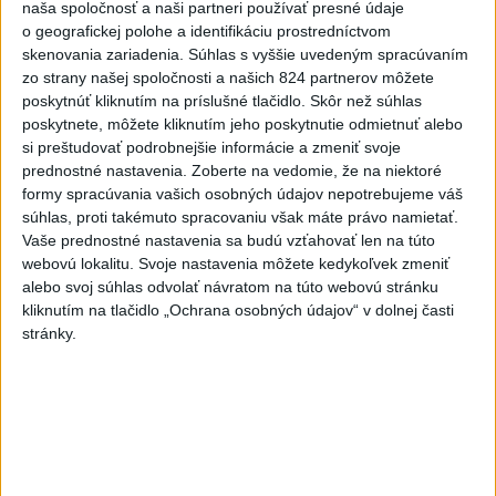
naša spoločnosť a naši partneri používať presné údaje
o geografickej polohe a identifikáciu prostredníctvom
MLADÍK VYPADOL Z FERRATY: Na Skalke
1
skenovania zariadenia. Súhlas s vyššie uvedeným spracúvaním
pri Kremnici zasahovali záchranári
zo strany našej spoločnosti a našich 824 partnerov môžete
poskytnúť kliknutím na príslušné tlačidlo. Skôr než súhlas
2
DRÁMA V PARLAMENTE: Poslankyňa hádzala do
poskytnete, môžete kliknutím jeho poskytnutie odmietnuť alebo
si preštudovať podrobnejšie informácie a zmeniť svoje
premiéra vajíčka
prednostné nastavenia.
Zoberte na vedomie, že na niektoré
3
Česká vláda uvažuje nad zvýšením valorizácie dôchodkov
formy spracúvania vašich osobných údajov nepotrebujeme váš
súhlas, proti takémuto spracovaniu však máte právo namietať.
na dvojnásobok
Vaše prednostné nastavenia sa budú vzťahovať len na túto
4
ÚTOK MEDVEĎA: V Turanoch pri zjazde z D1 našli
webovú lokalitu. Svoje nastavenia môžete kedykoľvek zmeniť
alebo svoj súhlas odvolať návratom na túto webovú stránku
zraneného muža
kliknutím na tlačidlo „Ochrana osobných údajov“ v dolnej časti
5
Tragická nehoda: Prevrátil sa čln, zahynula žena a jej 5-
stránky.
mesačná dcéra
6
Ugandský futbalista Owori zomrel vo veku 27 rokov po
brutálnom útoku
7
MIMORIADNA SITUÁCIA: V obci Braväcovo likvidujú