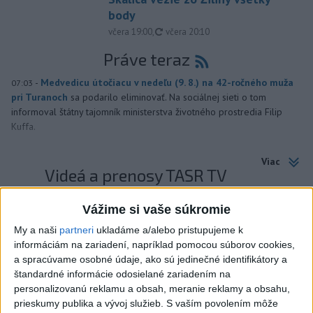
body
aktualizované
včera 19:00
,
včera 20:10
Práve teraz
-
Medvedicu útočiacu v nedeľu (9. 8.) na 42-ročného muža
07:03
pri Turanoch
sa podarilo eliminovať. Na sociálnej sieti o tom
informoval štátny tajomník ministerstva životného prostredia Filip
Kuffa.
Viac
Videá a prenosy TASR TV
Deväť Slovákov zabojuje na ME v Paríži
Vážime si vaše súkromie
o čo najlepšie výsledky
My a naši
partneri
ukladáme a/alebo pristupujeme k
informáciám na zariadení, napríklad pomocou súborov cookies,
a spracúvame osobné údaje, ako sú jedinečné identifikátory a
Viac
štandardné informácie odosielané zariadením na
Najčítanejšie
personalizovanú reklamu a obsah, meranie reklamy a obsahu,
prieskumy publika a vývoj služieb.
S vaším povolením môže
6h
24h
7d