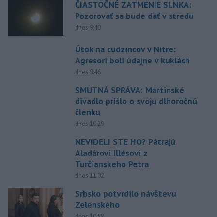
ČIASTOČNÉ ZATMENIE SLNKA:
Pozorovať sa bude dať v stredu
dnes 9:40
Útok na cudzincov v Nitre:
Agresori boli údajne v kuklách
dnes 9:46
SMUTNÁ SPRÁVA: Martinské
divadlo prišlo o svoju dlhoročnú
členku
dnes 10:29
NEVIDELI STE HO? Pátrajú
Aladárovi Illésovi z
Turčianskeho Petra
dnes 11:02
Srbsko potvrdilo návštevu
Zelenského
dnes 10:58