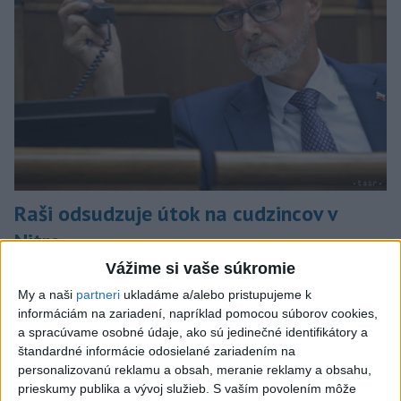
Raši odsudzuje útok na cudzincov v
Nitre
Vážime si vaše súkromie
Verí, že polícia páchateľov nájde a za tento čin ponesú
následky.
My a naši
partneri
ukladáme a/alebo pristupujeme k
dnes 8:41
informáciám na zariadení, napríklad pomocou súborov cookies,
a spracúvame osobné údaje, ako sú jedinečné identifikátory a
Slovensko
štandardné informácie odosielané zariadením na
personalizovanú reklamu a obsah, meranie reklamy a obsahu,
prieskumy publika a vývoj služieb.
S vaším povolením môže
NKÚ: Časť dotácií schválili VÚC bez