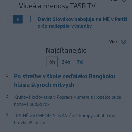
Videá a prenosy TASR TV
Deväť Slovákov zabojuje na ME v Paríži
o čo najlepšie výsledky
Viac
Najčítanejšie
6h
24h
7d
Po streľbe v škole neďaleko Bangkoku
1
hlásia štyroch mŕtvych
2
Kruhová križovatka v Poprade v smere z Hozelca bude
hotová budúci rok
3
ÚPLNÉ ZATMENIE SLNKA: Časť Európy zahalí tma,
hrozia dôsledky