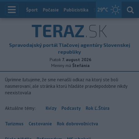
29
°C
Index
Šport
Počasie
Publicistika
Slovensko
Zahranič
TERAZ
.SK
Spravodajský portál Tlačovej agentúry Slovenskej
republiky
Piatok
7. august 2026
Meniny má
Štefánia
Úprimne ľutujeme, že sme nenašli odkaz na ktorý ste boli
nasmerovaní, ale stránka ktorú hľadáte pravdepodobne nikdy
neexistovala
Aktuálne témy:
Kvízy
Podcasty
Rok Ľ.Štúra
Turizmus
Cestovanie
Rok dobrovoľníctva