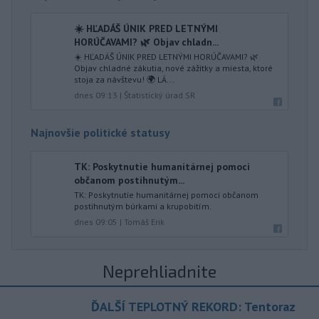
☀️ HĽADÁŠ ÚNIK PRED LETNÝMI
HORÚČAVAMI? 🌿 Objav chladn...
☀️ HĽADÁŠ ÚNIK PRED LETNÝMI HORÚČAVAMI? 🌿
Objav chladné zákutia, nové zážitky a miesta, ktoré
stoja za návštevu! 🌍 LÁ...
dnes 09:13
|
Štatistický úrad SR
Najnovšie politické statusy
TK: Poskytnutie humanitárnej pomoci
občanom postihnutým...
TK: Poskytnutie humanitárnej pomoci občanom
postihnutým búrkami a krupobitím.
dnes 09:05
|
Tomáš Erik
Neprehliadnite
ĎALŠÍ TEPLOTNÝ REKORD: Tentoraz