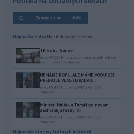
Politika na sociálnych sieťach
Zobraziť viac
Info
Najnovšie videá
Najsledovanejšie videá
TK v obci Senné
dnes 09:22
|
Ministerstvo práce, sociálnych vecí
a rodiny SR
|
23
zobrazení
NEMÁME ROPU, ALE MÁME VODU‼️JEJ
PREDAJ JE VLASTIZRADA‼️...
dnes 08:45
|
Hnutie SLOVENSKO
|
380
zobrazení
Ministri Huliak a Tomáš po novom
zachraňujú hrady 🤦‍♂️
dnes 08:30
|
Hnutie SLOVENSKO
|
683
zobrazení
Najnovšie statusy štátnych inštitúcií