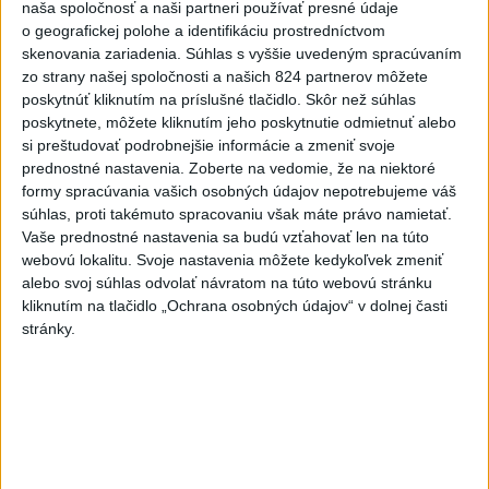
naša spoločnosť a naši partneri používať presné údaje
jasných hodnotiacich kritérií
o geografickej polohe a identifikáciu prostredníctvom
dnes 11:31
skenovania zariadenia. Súhlas s vyššie uvedeným spracúvaním
zo strany našej spoločnosti a našich 824 partnerov môžete
poskytnúť kliknutím na príslušné tlačidlo. Skôr než súhlas
Rezort vnútra požiada NBÚ o nezávislé posúdenie radarov
poskytnete, môžete kliknutím jeho poskytnutie odmietnuť alebo
si preštudovať podrobnejšie informácie a zmeniť svoje
prednostné nastavenia.
Zoberte na vedomie, že na niektoré
T. Stohlová:EK považuje zonácie za problematické a žiada o
formy spracúvania vašich osobných údajov nepotrebujeme váš
ich nápravu
súhlas, proti takémuto spracovaniu však máte právo namietať.
Vaše prednostné nastavenia sa budú vzťahovať len na túto
Union ZP: Poisťovne môžu uhrádzať rizikové príplatky len
webovú lokalitu. Svoje nastavenia môžete kedykoľvek zmeniť
podľa zákona
alebo svoj súhlas odvolať návratom na túto webovú stránku
kliknutím na tlačidlo „Ochrana osobných údajov“ v dolnej časti
Zahraničie
stránky.
Nemecká bezpečnostná rada
rokovala o dronovom incidente v
Lipsku
dnes 11:34
Srbsko potvrdilo návštevu Zelenského