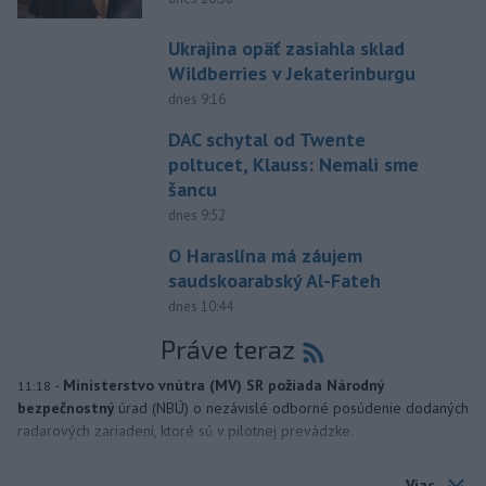
Ukrajina opäť zasiahla sklad
Wildberries v Jekaterinburgu
dnes 9:16
DAC schytal od Twente
poltucet, Klauss: Nemali sme
šancu
dnes 9:52
O Haraslína má záujem
saudskoarabský Al-Fateh
dnes 10:44
Práve teraz
-
Ministerstvo vnútra (MV) SR požiada Národný
11:18
bezpečnostný
úrad (NBÚ) o nezávislé odborné posúdenie dodaných
radarových zariadení, ktoré sú v pilotnej prevádzke.
Viac