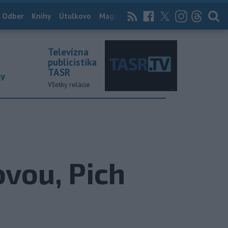
 Odber
Knihy
Útulkovo
Magazín
News Now
Archív
TASR
Televízna
publicistika
TASR
ky
Všetky relácie
vou, Pich