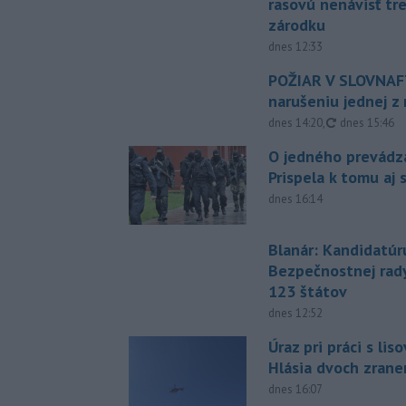
rasovú nenávisť tr
zárodku
dnes 12:33
POŽIAR V SLOVNAFT
narušeniu jednej z 
aktualizovan
dnes 14:20
,
dnes 15:46
O jedného prevádz
Prispela k tomu aj 
dnes 16:14
Blanár: Kandidatúr
Bezpečnostnej rad
123 štátov
dnes 12:52
Úraz pri práci s lis
Hlásia dvoch zran
dnes 16:07