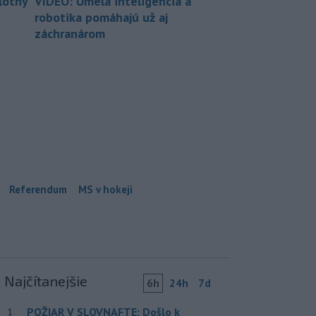
lotný
VIDEO: Umelá inteligencia a
robotika pomáhajú už aj
záchranárom
Referendum
MS v hokeji
Najčítanejšie
6h
24h
7d
POŽIAR V SLOVNAFTE: Došlo k
1