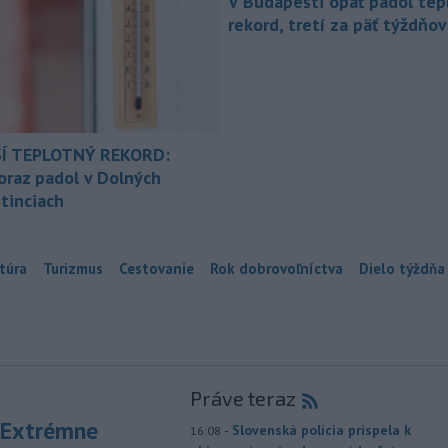
V Budapešti opäť padol tep
rekord, tretí za päť týždňov
Í TEPLOTNÝ REKORD:
oraz padol v Dolných
tinciach
túra
Turizmus
Cestovanie
Rok dobrovoľníctva
Dielo týždňa
Práve teraz
 Extrémne
-
Slovenská polícia prispela k
16:08