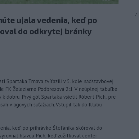
7
núte ujala vedenia, keď po
oval do odkrytej bránky
sti Spartaka Trnava zvíťazili v 5. kole nadstavbovej
ôde FK Železiarne Podbrezová 2:1. V neúplnej tabuľke
s k dobru. Prvý gól Spartaka vsietil Róbert Pich, pre
ásah v ligových súťažiach. Vstúpil tak do Klubu
denia, keď po prihrávke Štefánika skóroval do
vyrovnal hlavou Pich, keď zužitkoval center