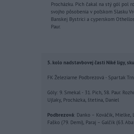
Procházku. Pich čakal na stý gól pol r
svojho pôsobenia v poľskom Slasku Vrocl
Banskej Bystrici a cyperskom Othellos
Paur.
5. kolo nadstavbovej časti Niké ligy, sku
FK Železiarne Podbrezová - Spartak Trna
Góly: 9. Smekal - 31. Pich, 58. Paur. Roz
Ujlaky, Procházka, štetina, Daniel
Podbrezová
: Danko – Kováčik, Mielke, L
Faško (79. Demi), Paraj – Galčík (63. Ab