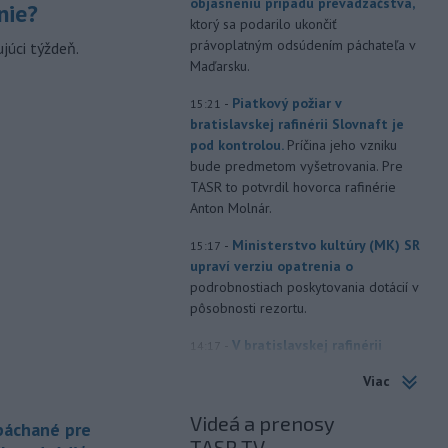
objasneniu prípadu prevádzačstva,
nie?
ktorý sa podarilo ukončiť
právoplatným odsúdením páchateľa v
júci týždeň.
Maďarsku.
-
Piatkový požiar v
15:21
bratislavskej rafinérii Slovnaft je
pod kontrolou.
Príčina jeho vzniku
bude predmetom vyšetrovania. Pre
TASR to potvrdil hovorca rafinérie
Anton Molnár.
-
Ministerstvo kultúry (MK) SR
15:17
upraví verziu opatrenia o
podrobnostiach poskytovania dotácií v
pôsobnosti rezortu.
-
V bratislavskej rafinérii
14:17
Slovnaft horí uskladnený ropný
Viac
produkt.
TASR o tom informovala
rafinéria s tým, že obyvateľom nehrozí
Videá a prenosy
 páchané pre
nebezpečenstvo.
TASR TV