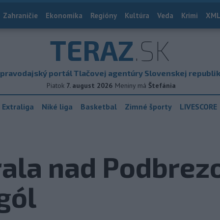
Zahraničie
Ekonomika
Regióny
Kultúra
Veda
Krimi
XML
TERAZ
.SK
pravodajský portál Tlačovej agentúry Slovenskej republi
Piatok
7. august 2026
Meniny má
Štefánia
 Extraliga
Niké liga
Basketbal
Zimné športy
LIVESCORE
ala nad Podbrezo
 gól