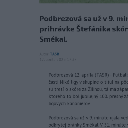
Podbrezová sa už v 9. mi
prihrávke Štefánika skór
Smékal.
Autor
TASR
12. apríla 2025 17:37
Podbrezová 12. apríla (TASR) - Futbali
časti Niké ligy v skupine o titul na p
sú tretí o skóre za Žilinou, tá má zápa
ktorého to bol jubilejný 100. presný z
ligových kanonierov.
Podbrezová sa už v 9. minúte ujala ve
odkrytej bránky Smékal. V 31. minúte 