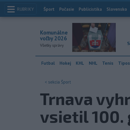
RUBRIKY
Index
Šport
Počasie
Publicistika
Slovensko
Komunálne
voľby 2026
S
Všetky správy
Futbal
Hokej
KHL
NHL
Tenis
Tipos
< sekcia
Šport
Trnava vyhr
vsietil 100.