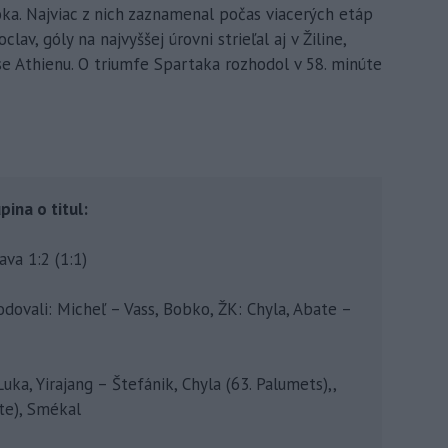
oka. Najviac z nich zaznamenal počas viacerých etáp
av, góly na najvyššej úrovni strieľal aj v Žiline,
e Athienu. O triumfe Spartaka rozhodol v 58. minúte
pina o titul:
va 1:2 (1:1)
hodovali: Micheľ – Vass, Bobko, ŽK: Chyla, Abate –
uka, Yirajang – Štefánik, Chyla (63. Palumets),,
ate), Smékal