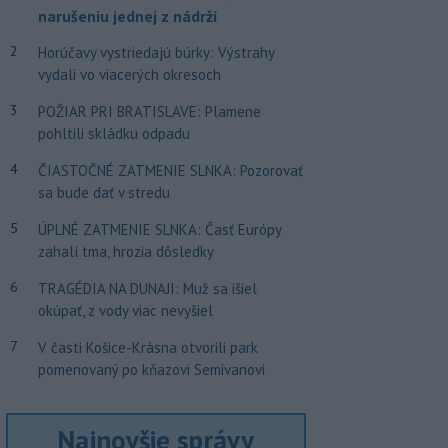
narušeniu jednej z nádrží
2
Horúčavy vystriedajú búrky: Výstrahy
vydali vo viacerých okresoch
3
POŽIAR PRI BRATISLAVE: Plamene
pohltili skládku odpadu
4
ČIASTOČNÉ ZATMENIE SLNKA: Pozorovať
sa bude dať v stredu
5
ÚPLNÉ ZATMENIE SLNKA: Časť Európy
zahalí tma, hrozia dôsledky
6
TRAGÉDIA NA DUNAJI: Muž sa išiel
okúpať, z vody viac nevyšiel
7
V časti Košice-Krásna otvorili park
pomenovaný po kňazovi Semivanovi
Najnovšie správy