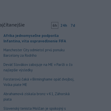
ajčítanejšie
6h
24h
7d
Afrika jednomyseľne podporila
Infantina, víta ospravedlnenie FIFA
Manchester City odmietol prvú ponuku
Barcelony za Rodriho
Deväť Slovákov zabojuje na ME v Paríži o čo
najlepšie výsledky
Forsterovú čaká v Birminghame opäť dvojboj,
Volka piate ME
Abrahamová získala bronz v K1, Záhorská
piata
Slovenský tenista Molčan je spokojný s