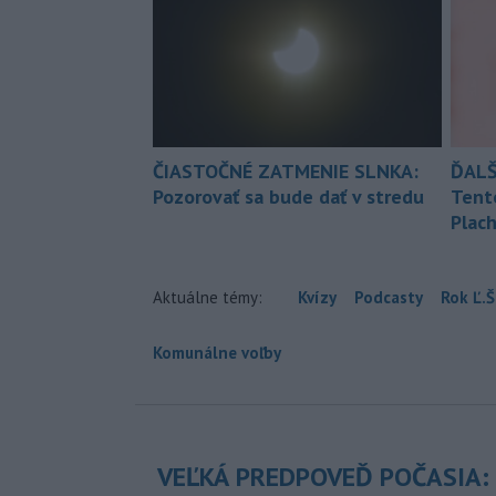
ČIASTOČNÉ ZATMENIE SLNKA:
ĎALŠ
Pozorovať sa bude dať v stredu
Tent
Plach
Aktuálne témy:
Kvízy
Podcasty
Rok Ľ.Š
Komunálne voľby
VEĽKÁ PREDPOVEĎ POČASIA: