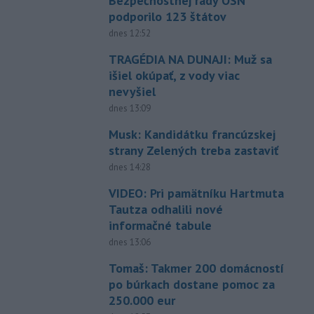
Bezpečnostnej rady OSN
podporilo 123 štátov
dnes 12:52
TRAGÉDIA NA DUNAJI: Muž sa
išiel okúpať, z vody viac
nevyšiel
dnes 13:09
Musk: Kandidátku francúzskej
strany Zelených treba zastaviť
dnes 14:28
VIDEO: Pri pamätníku Hartmuta
Tautza odhalili nové
informačné tabule
dnes 13:06
Tomaš: Takmer 200 domácností
po búrkach dostane pomoc za
250.000 eur