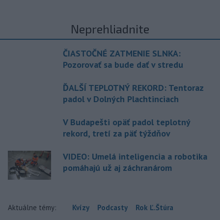
Neprehliadnite
ČIASTOČNÉ ZATMENIE SLNKA:
Pozorovať sa bude dať v stredu
ĎALŠÍ TEPLOTNÝ REKORD: Tentoraz
padol v Dolných Plachtinciach
V Budapešti opäť padol teplotný
rekord, tretí za päť týždňov
VIDEO: Umelá inteligencia a robotika
pomáhajú už aj záchranárom
Aktuálne témy:
Kvízy
Podcasty
Rok Ľ.Štúra