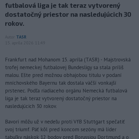
futbalová liga je tak teraz vytvorený
dostatočný priestor na nasledujúcich 30
rokov.
Autor
TASR
15. apríla 2026 11:49
Frankfurt nad Mohanom 15. apríla (TASR) - Majstrovská
trofej nemeckej futbalovej Bundesligy sa stala príliš
malou. Ešte pred možnou obhajobou titulu v podaní
mníchovského Bayernu tak dostala väčší vonkajší
prstenec. Podľa riadiaceho orgánu Nemecká futbalová
liga je tak teraz vytvorený dostatočný priestor na
nasledujúcich 30 rokov.
Bavori môžu už v nedeľu proti VfB Stuttgart spečatiť
svoj triumf. Päť kôl pred koncom sezóny má líder
tabuľky náskok 12 bodov pred Borussiou Dortmund a o