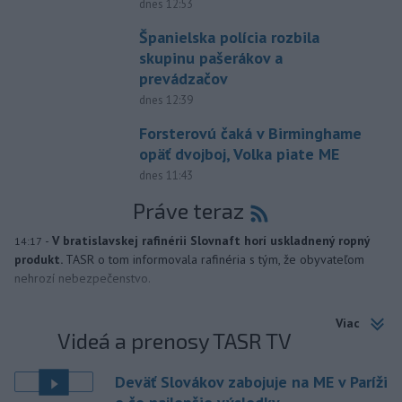
dnes 12:53
Španielska polícia rozbila
skupinu pašerákov a
prevádzačov
dnes 12:39
Forsterovú čaká v Birminghame
opäť dvojboj, Volka piate ME
dnes 11:43
Práve teraz
-
V bratislavskej rafinérii Slovnaft horí uskladnený ropný
14:17
produkt.
TASR o tom informovala rafinéria s tým, že obyvateľom
nehrozí nebezpečenstvo.
Viac
Videá a prenosy TASR TV
Deväť Slovákov zabojuje na ME v Paríži