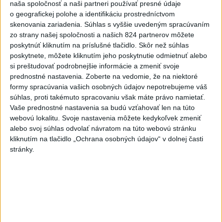
hotová budúci rok
naša spoločnosť a naši partneri používať presné údaje
o geografickej polohe a identifikáciu prostredníctvom
6
ÚPLNÉ ZATMENIE SLNKA: Časť Európy zahalí tma,
skenovania zariadenia. Súhlas s vyššie uvedeným spracúvaním
hrozia dôsledky
zo strany našej spoločnosti a našich 824 partnerov môžete
poskytnúť kliknutím na príslušné tlačidlo. Skôr než súhlas
7
Útok na cudzincov v Nitre: Agresori boli údajne v kuklách
poskytnete, môžete kliknutím jeho poskytnutie odmietnuť alebo
si preštudovať podrobnejšie informácie a zmeniť svoje
prednostné nastavenia.
Zoberte na vedomie, že na niektoré
Najnovšie správy na Teraz.sk
formy spracúvania vašich osobných údajov nepotrebujeme váš
súhlas, proti takémuto spracovaniu však máte právo namietať.
Vyhlásenia
Vaše prednostné nastavenia sa budú vzťahovať len na túto
Priame prenosy z Národnej rady SR
webovú lokalitu. Svoje nastavenia môžete kedykoľvek zmeniť
alebo svoj súhlas odvolať návratom na túto webovú stránku
kliknutím na tlačidlo „Ochrana osobných údajov“ v dolnej časti
stránky.
Politika na sociálnych sieťach
Zobraziť viac
Info