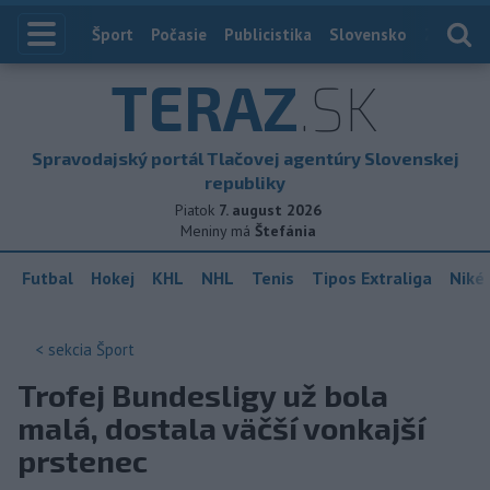
Index
Šport
Počasie
Publicistika
Slovensko
Zahranič
TERAZ
.SK
Spravodajský portál Tlačovej agentúry Slovenskej
republiky
Piatok
7. august 2026
Meniny má
Štefánia
Futbal
Hokej
KHL
NHL
Tenis
Tipos Extraliga
Niké 
< sekcia
Šport
Trofej Bundesligy už bola
malá, dostala väčší vonkajší
prstenec