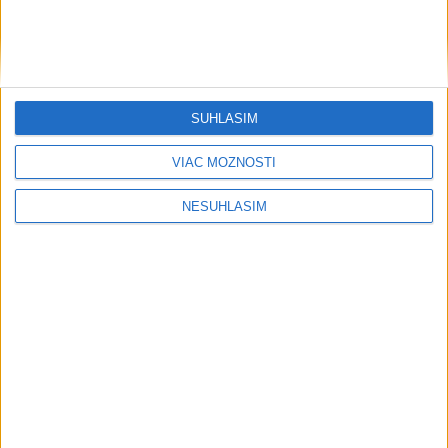
SÚHLASÍM
VIAC MOŽNOSTÍ
NESÚHLASÍM
....