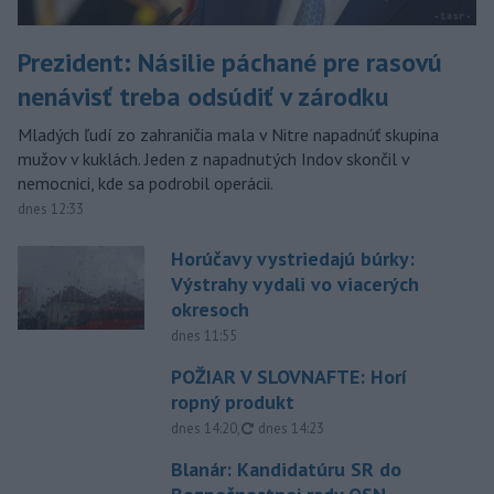
Prezident: Násilie páchané pre rasovú
nenávisť treba odsúdiť v zárodku
Mladých ľudí zo zahraničia mala v Nitre napadnúť skupina
mužov v kuklách. Jeden z napadnutých Indov skončil v
nemocnici, kde sa podrobil operácii.
dnes 12:33
Horúčavy vystriedajú búrky:
Výstrahy vydali vo viacerých
okresoch
dnes 11:55
POŽIAR V SLOVNAFTE: Horí
ropný produkt
aktualizované
dnes 14:20
,
dnes 14:23
Blanár: Kandidatúru SR do