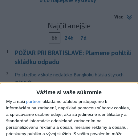
o čo najlepšie výsledky
Viac
Najčítanejšie
6h
24h
7d
POŽIAR PRI BRATISLAVE: Plamene pohltili
1
skládku odpadu
2
Po streľbe v škole neďaleko Bangkoku hlásia štyroch
mŕtvych
Vážime si vaše súkromie
3
Horúčavy vystriedajú búrky: Výstrahy vydali vo viacerých
okresoch
My a naši
partneri
ukladáme a/alebo pristupujeme k
informáciám na zariadení, napríklad pomocou súborov cookies,
4
ČIASTOČNÉ ZATMENIE SLNKA: Pozorovať sa bude dať v
a spracúvame osobné údaje, ako sú jedinečné identifikátory a
stredu
štandardné informácie odosielané zariadením na
personalizovanú reklamu a obsah, meranie reklamy a obsahu,
5
Kruhová križovatka v Poprade v smere z Hozelca bude
prieskumy publika a vývoj služieb.
S vaším povolením môže