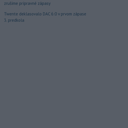
zrušíme prípravné zápasy
Twente deklasovalo DAC 6:0 v prvom zápase
3. predkola