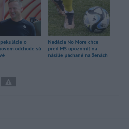
Špekulácie o
Nadácia No More chce
kovom odchode sú
pred MS upozorniť na
vé
násilie páchané na ženách