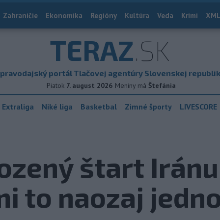
Zahraničie
Ekonomika
Regióny
Kultúra
Veda
Krimi
XML
TERAZ
.SK
pravodajský portál Tlačovej agentúry Slovenskej republi
Piatok
7. august 2026
Meniny má
Štefánia
 Extraliga
Niké liga
Basketbal
Zimné športy
LIVESCORE
zený štart Irán
mi to naozaj jedn