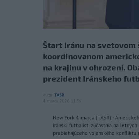
Štart Iránu na svetovom
koordinovanom americko
na krajinu v ohrození. Ob
prezident Iránskeho fut
Autor
TASR
4. marca 2026 11:56
New York 4. marca (TASR) - Americkéh
iránski futbalisti zúčastnia na letný
prebiehajúceho vojenského konfliktu 