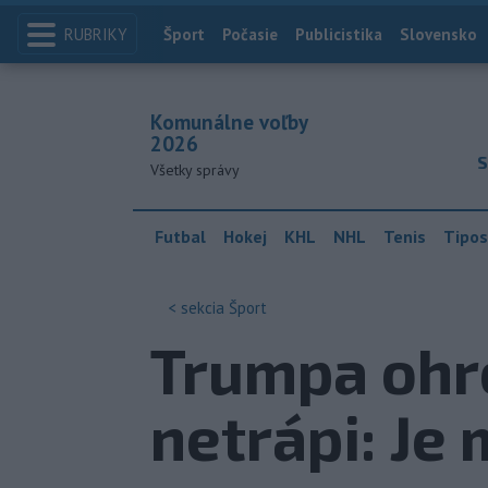
RUBRIKY
Index
Šport
Počasie
Publicistika
Slovensko
Komunálne voľby
2026
S
Všetky správy
Futbal
Hokej
KHL
NHL
Tenis
Tipos
< sekcia
Šport
Trumpa ohro
netrápi: Je 