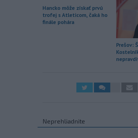
Hancko môže získať prvú
trofej s Atleticom, čaká ho
finále pohára
Prešov: 
Kostelní
nepravdi
Neprehliadnite