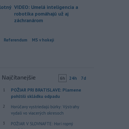
lotný
VIDEO: Umelá inteligencia a
robotika pomáhajú už aj
záchranárom
Referendum
MS v hokeji
Najčítanejšie
6h
24h
7d
POŽIAR PRI BRATISLAVE: Plamene
1
pohltili skládku odpadu
2
Horúčavy vystriedajú búrky: Výstrahy
vydali vo viacerých okresoch
3
POŽIAR V SLOVNAFTE: Horí ropný