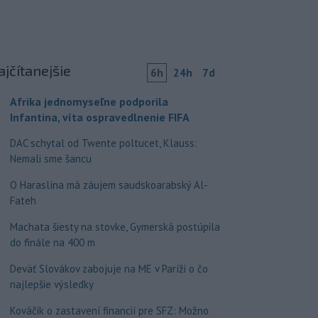
ajčítanejšie
6h
24h
7d
Afrika jednomyseľne podporila
Infantina, víta ospravedlnenie FIFA
DAC schytal od Twente poltucet, Klauss:
Nemali sme šancu
O Haraslína má záujem saudskoarabský Al-
Fateh
Machata šiesty na stovke, Gymerská postúpila
do finále na 400 m
Deväť Slovákov zabojuje na ME v Paríži o čo
najlepšie výsledky
Kováčik o zastavení financií pre SFZ: Možno