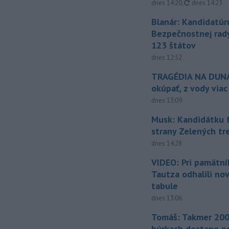
aktualizovan
dnes 14:20
,
dnes 14:23
Blanár: Kandidatúr
Bezpečnostnej rad
123 štátov
dnes 12:52
TRAGÉDIA NA DUNAJ
okúpať, z vody viac
dnes 13:09
Musk: Kandidátku 
strany Zelených tr
dnes 14:28
VIDEO: Pri pamätn
Tautza odhalili no
tabule
dnes 13:06
Tomáš: Takmer 200
búrkach dostane p