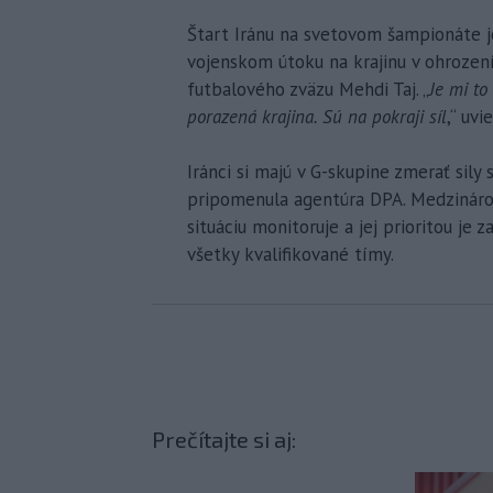
Štart Iránu na svetovom šampionáte 
vojenskom útoku na krajinu v ohrození.
futbalového zväzu Mehdi Taj. „
Je mi to
porazená krajina. Sú na pokraji síl
,“ uv
Iránci si majú v G-skupine zmerať si
pripomenula agentúra DPA. Medzinárod
situáciu monitoruje a jej prioritou je 
všetky kvalifikované tímy.
Prečítajte si aj: