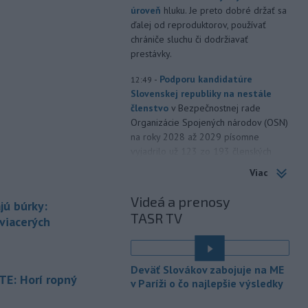
úroveň
hluku. Je preto dobré držať sa
ďalej od reproduktorov, používať
chrániče sluchu či dodržiavať
prestávky.
-
Podporu kandidatúre
12:49
Slovenskej republiky na nestále
členstvo
v Bezpečnostnej rade
Organizácie Spojených národov (OSN)
na roky 2028 až 2029 písomne
vyjadrilo už 123 zo 193 členských
štátov OSN.
Viac
-
Násilie páchané pre rasovú
12:31
Videá a prenosy
jú búrky:
nenávisť alebo pre príslušnosť k
TASR TV
inému národu treba odsúdiť v zárodku.
 viacerých
Na sociálnej sieti to v reakcii na útok
cudzincov v Nitre uviedol prezident
SR Peter Pellegrini.
Deväť Slovákov zabojuje na ME
E: Horí ropný
v Paríži o čo najlepšie výsledky
-
Maďarské Národné
12:26
zhromaždenie môže v utorok 11.