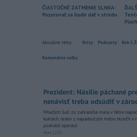
ČIASTOČNÉ ZATMENIE SLNKA:
ĎALŠ
Pozorovať sa bude dať v stredu
Tent
Plach
Aktuálne témy:
Kvízy
Podcasty
Rok Ľ.Š
Komunálne voľby
Prezident: Násilie páchané pr
nenávisť treba odsúdiť v záro
Mladých ľudí zo zahraničia mala v Nitre napa
kuklách. Jeden z napadnutých Indov skončil v 
podrobil operácii.
dnes 12:33