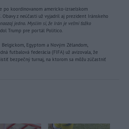
je po koordinovanom americko-izraelskom
 Obavy z neúčasti už vyjadril aj prezident Iránskeho
 naozaj jedno. Myslím si, že Irán je veľmi ťažko
iedol Trump pre portál Politico.
ly s Belgickom, Egyptom a Novým Zélandom,
ná futbalová federácia (FIFA) už avizovala, že
zaistiť bezpečný turnaj, na ktorom sa môžu zúčastniť