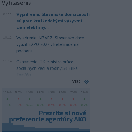
Vyhlásenia
Vyjadrenie: Slovenské domácnosti
07:55
sú pred krátkodobými výkyvmi
cien elektriny...
18:12
Vyjadrenie: MZVEZ: Slovensko chce
využiť EXPO 2027 v Belehrade na
podporu...
12:26
Oznámenie: TK ministra práce,
sociálnych vecí a rodiny SR Erika
Tomáša
Viac