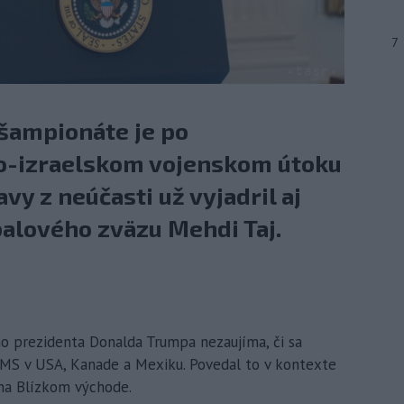
7
 šampionáte je po
-izraelskom vojenskom útoku
avy z neúčasti už vyjadril aj
balového zväzu Mehdi Taj.
o prezidenta Donalda Trumpa nezaujíma, či sa
ch MS v USA, Kanade a Mexiku. Povedal to v kontexte
na Blízkom východe.