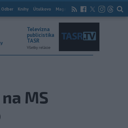
 Odber
Knihy
Útulkovo
Magazín
News Now
Archív
TASR
Televízna
publicistika
TASR
ky
Všetky relácie
u na MS
o