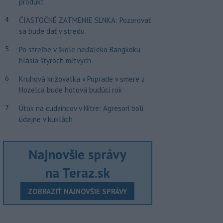
produkt
4
ČIASTOČNÉ ZATMENIE SLNKA: Pozorovať
sa bude dať v stredu
5
Po streľbe v škole neďaleko Bangkoku
hlásia štyroch mŕtvych
6
Kruhová križovatka v Poprade v smere z
Hozelca bude hotová budúci rok
7
Útok na cudzincov v Nitre: Agresori boli
údajne v kuklách
Najnovšie správy
na Teraz.sk
ZOBRAZIŤ NAJNOVŠIE SPRÁVY