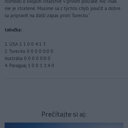
rozhodli o svojom víťazstve v prvom polčase. Nič však
nie je stratené. Musíme sa z týchto chýb poučiť a dobre
sa pripraviť na ďalší zápas proti Turecku.“
tabuľka:
1. USA 1 1 0 0 4:1 3
2. Turecko 0 0 0 0 0:0 0
Austrália 0 0 0 0 0:0 0
4. Paraguaj 1 0 0 1 1:4 0
Prečítajte si aj: