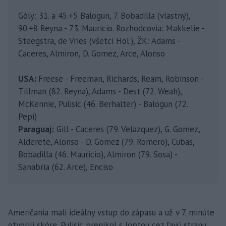
Góly: 31. a 45.+5 Balogun, 7. Bobadilla (vlastný),
90.+8 Reyna - 73. Mauricio. Rozhodcovia: Makkelie -
Steegstra, de Vries (všetci Hol.), ŽK: Adams -
Caceres, Almiron, D. Gomez, Arce, Alonso
USA:
Freese - Freeman, Richards, Ream, Robinson -
Tillman (82. Reyna), Adams - Dest (72. Weah),
McKennie, Pulisic (46. Berhalter) - Balogun (72.
Pepi)
Paraguaj:
Gill - Caceres (79. Velazquez), G. Gomez,
Alderete, Alonso - D. Gomez (79. Romero), Cubas,
Bobadilla (46. Mauricio), Almiron (79. Sosa) -
Sanabria (62. Arce), Enciso
Američania mali ideálny vstup do zápasu a už v 7. minúte
otvorili skóre. Pulisic prenikol s loptou cez ľavú stranu