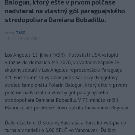
Balogun, ktorý ešte v prvom polčase
nadviazal na vlastný gól paraguajského
stredopoliara Damiana Bobadillu.
Autor
TASR
13. júna 2026 7:00
Los Angeles 13. júna (TASR) - Futbalisti USA vstúpili
víťazne do domácich MS 2026, v úvodnom zápase D-
skupiny zdolali v Los Angeles reprezentáciu Paraguaja
4:1. Pod triumf sa výrazne podpísal prvý dvojgólový
strelec šampionátu Folarin Balogun, ktorý ešte v prvom
polčase nadviazal na vlastný gól paraguajského
stredopoliara Damiana Bobadillu. V 73. minúte znížil
Mauricio, ale posledné slovo patrilo Giovannimu Reynovi.
Ďalší účastníci D-skupiny Austrália a Turecko vstúpia do
turnaja v nedeľu o 6.00 SELČ vo Vancouveri. Ďalším