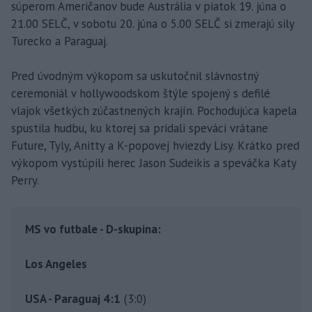
súperom Američanov bude Austrália v piatok 19. júna o
21.00 SELČ, v sobotu 20. júna o 5.00 SELČ si zmerajú sily
Turecko a Paraguaj.
Pred úvodným výkopom sa uskutočnil slávnostný
ceremoniál v hollywoodskom štýle spojený s defilé
vlajok všetkých zúčastnených krajín. Pochodujúca kapela
spustila hudbu, ku ktorej sa pridali speváci vrátane
Future, Tyly, Anitty a K-popovej hviezdy Lisy. Krátko pred
výkopom vystúpili herec Jason Sudeikis a speváčka Katy
Perry.
MS vo futbale - D-skupina:
Los Angeles
USA - Paraguaj 4:1
(3:0)