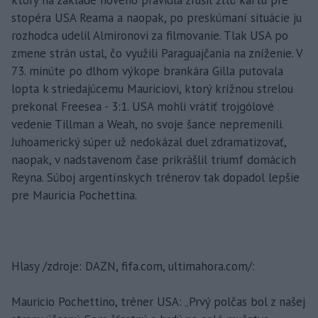
stopéra USA Reama a naopak, po preskúmaní situácie ju
rozhodca udelil Almironovi za filmovanie. Tlak USA po
zmene strán ustal, čo využili Paraguajčania na zníženie. V
73. minúte po dlhom výkope brankára Gilla putovala
lopta k striedajúcemu Mauriciovi, ktorý krížnou strelou
prekonal Freesea - 3:1. USA mohli vrátiť trojgólové
vedenie Tillman a Weah, no svoje šance nepremenili.
Juhoamerický súper už nedokázal duel zdramatizovať,
naopak, v nadstavenom čase prikrášlil triumf domácich
Reyna. Súboj argentínskych trénerov tak dopadol lepšie
pre Mauricia Pochettina.
Hlasy /zdroje: DAZN, fifa.com, ultimahora.com/:
Mauricio Pochettino, tréner USA: „Prvý polčas bol z našej