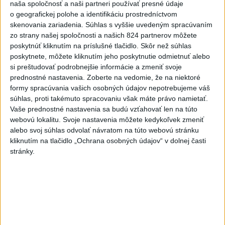
naša spoločnosť a naši partneri používať presné údaje
o geografickej polohe a identifikáciu prostredníctvom
skenovania zariadenia. Súhlas s vyššie uvedeným spracúvaním
zo strany našej spoločnosti a našich 824 partnerov môžete
poskytnúť kliknutím na príslušné tlačidlo. Skôr než súhlas
poskytnete, môžete kliknutím jeho poskytnutie odmietnuť alebo
si preštudovať podrobnejšie informácie a zmeniť svoje
prednostné nastavenia.
Zoberte na vedomie, že na niektoré
formy spracúvania vašich osobných údajov nepotrebujeme váš
Kanada remizovala na MS s Bosnou a Hergecovinou
súhlas, proti takémuto spracovaniu však máte právo namietať.
1:1
Vaše prednostné nastavenia sa budú vzťahovať len na túto
webovú lokalitu. Svoje nastavenia môžete kedykoľvek zmeniť
alebo svoj súhlas odvolať návratom na túto webovú stránku
kliknutím na tlačidlo „Ochrana osobných údajov“ v dolnej časti
stránky.