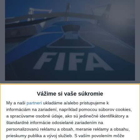
Šéfovi palestínskeho futbalového zväzu zamietli
Vážime si vaše súkromie
vstup do USA a Kanady
My a naši
partneri
ukladáme a/alebo pristupujeme k
informáciám na zariadení, napríklad pomocou súborov cookies,
a spracúvame osobné údaje, ako sú jedinečné identifikátory a
štandardné informácie odosielané zariadením na
personalizovanú reklamu a obsah, meranie reklamy a obsahu,
prieskumy publika a vývoj služieb.
S vaším povolením môže