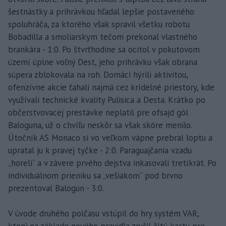
šestnástky a prihrávkou hľadal lepšie postaveného
spoluhráča, za ktorého však spravil všetku robotu
Bobadilla a smoliarskym tečom prekonal vlastného
brankára - 1:0. Po štvrťhodine sa ocitol v pokutovom
území úplne voľný Dest, jeho prihrávku však obrana
súpera zblokovala na roh. Domáci hýrili aktivitou,
ofenzívne akcie ťahali najmä cez krídelné priestory, kde
využívali technické kvality Pulisica a Desta. Krátko po
občerstvovacej prestávke neplatil pre ofsajd gól
Baloguna, už o chvíľu neskôr sa však skóre menilo.
Útočník AS Monaco si vo veľkom vápne prebral loptu a
upratal ju k pravej tyčke - 2:0. Paraguajčania vzadu
„horeli“ a v závere prvého dejstva inkasovali tretíkrát. Po
individuálnom prieniku sa „vešiakom“ pod brvno
prezentoval Balogun - 3:0.
V úvode druhého polčasu vstúpil do hry systém VAR,
ktorý na základe nového pravidla zrušil žltú kartu pre