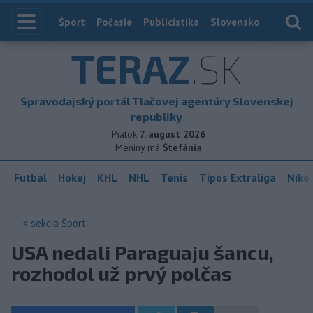
Index
Šport
Počasie
Publicistika
Slovensko
Zahranič
TERAZ
.SK
Spravodajský portál Tlačovej agentúry Slovenskej
republiky
Piatok
7. august 2026
Meniny má
Štefánia
Futbal
Hokej
KHL
NHL
Tenis
Tipos Extraliga
Niké 
< sekcia
Šport
USA nedali Paraguaju šancu,
rozhodol už prvý polčas