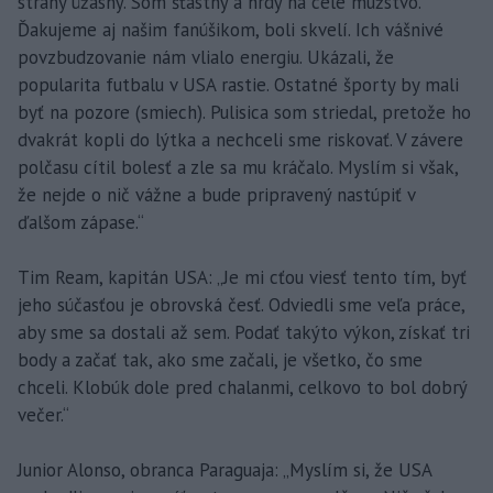
strany úžasný. Som šťastný a hrdý na celé mužstvo.
Ďakujeme aj našim fanúšikom, boli skvelí. Ich vášnivé
povzbudzovanie nám vlialo energiu. Ukázali, že
popularita futbalu v USA rastie. Ostatné športy by mali
byť na pozore (smiech). Pulisica som striedal, pretože ho
dvakrát kopli do lýtka a nechceli sme riskovať. V závere
polčasu cítil bolesť a zle sa mu kráčalo. Myslím si však,
že nejde o nič vážne a bude pripravený nastúpiť v
ďalšom zápase.“
Tim Ream, kapitán USA: „Je mi cťou viesť tento tím, byť
jeho súčasťou je obrovská česť. Odviedli sme veľa práce,
aby sme sa dostali až sem. Podať takýto výkon, získať tri
body a začať tak, ako sme začali, je všetko, čo sme
chceli. Klobúk dole pred chalanmi, celkovo to bol dobrý
večer.“
Junior Alonso, obranca Paraguaja: „Myslím si, že USA