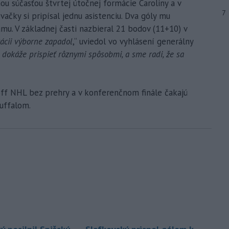
ou súčasťou štvrtej útočnej formácie Caroliny a v
7
ačky si pripísal jednu asistenciu. Dva góly mu
amu. V základnej časti nazbieral 21 bodov (11+10) v
ácii výborne zapadol
,“ uviedol vo vyhlásení generálny
 dokáže prispieť rôznymi spôsobmi, a sme radi, že sa
off NHL bez prehry a v konferenčnom finále čakajú
uffalom.