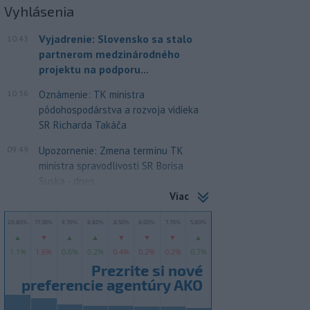
Vyhlásenia
Vyjadrenie: Slovensko sa stalo
10:43
partnerom medzinárodného
projektu na podporu...
10:36
Oznámenie: TK ministra
pôdohospodárstva a rozvoja vidieka
SR Richarda Takáča
09:49
Upozornenie: Zmena termínu TK
ministra spravodlivosti SR Borisa
Suska - dnes
Viac