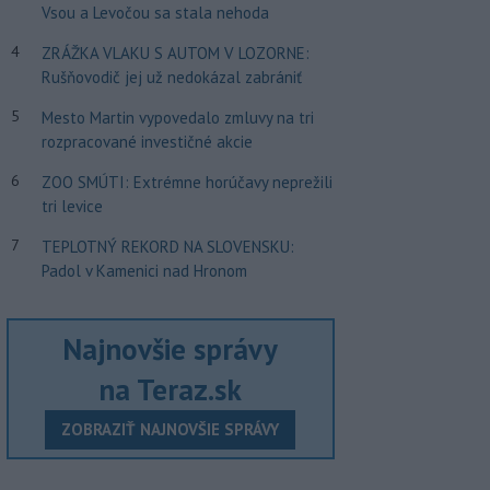
Vsou a Levočou sa stala nehoda
4
ZRÁŽKA VLAKU S AUTOM V LOZORNE:
Rušňovodič jej už nedokázal zabrániť
5
Mesto Martin vypovedalo zmluvy na tri
rozpracované investičné akcie
6
ZOO SMÚTI: Extrémne horúčavy neprežili
tri levice
7
TEPLOTNÝ REKORD NA SLOVENSKU:
Padol v Kamenici nad Hronom
Najnovšie správy
na Teraz.sk
ZOBRAZIŤ NAJNOVŠIE SPRÁVY