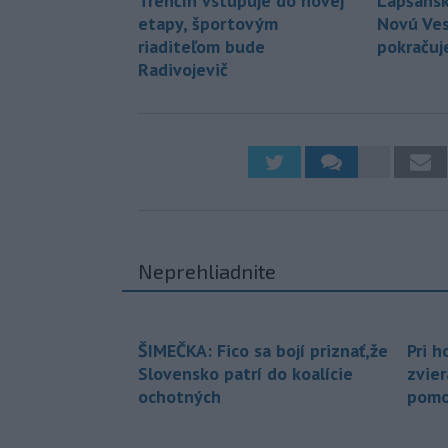
Trenčín vstupuje do novej
Lapšansk
etapy, športovým
Novú Ves
riaditeľom bude
pokračuje
Radivojevič
Neprehliadnite
ŠIMEČKA: Fico sa bojí priznať,že
Pri h
Slovensko patrí do koalície
zvier
ochotných
pomo