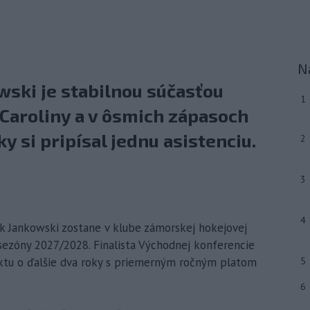
N
wski je stabilnou súčasťou
1
 Caroliny a v ôsmich zápasoch
 si pripísal jednu asistenciu.
2
3
4
rk Jankowski zostane v klube zámorskej hokejovej
sezóny 2027/2028. Finalista Východnej konferencie
aktu o ďalšie dva roky s priemerným ročným platom
5
6