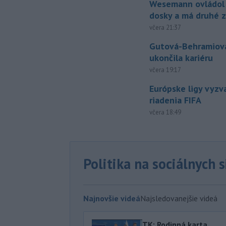
Wesemann ovládol 
dosky a má druhé z
včera 21:37
Gutová-Behramiová
ukončila kariéru
včera 19:17
Európske ligy vyzv
riadenia FIFA
včera 18:49
Politika na sociálnych 
Najnovšie videá
Najsledovanejšie videá
TK: Rodinná karta