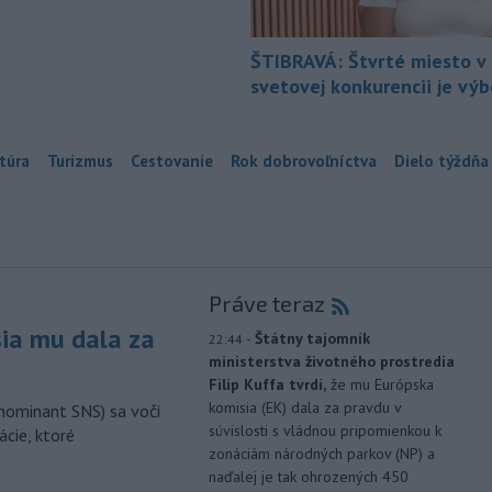
ŠTIBRAVÁ: Štvrté miesto v 
svetovej konkurencii je vý
túra
Turizmus
Cestovanie
Rok dobrovoľníctva
Dielo týždňa
Práve teraz
sia mu dala za
-
Štátny tajomník
22:44
ministerstva životného prostredia
Filip Kuffa tvrdí,
že mu Európska
komisia (EK) dala za pravdu v
nominant SNS) sa voči
súvislosti s vládnou pripomienkou k
ácie, ktoré
zonáciám národných parkov (NP) a
naďalej je tak ohrozených 450