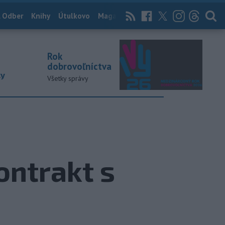
 Odber
Knihy
Útulkovo
Magazín
News Now
Archív
TASR
Rok
dobrovoľníctva
ky
Všetky správy
ontrakt s