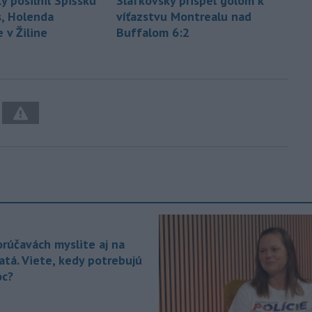
ý posilnil Spišskú
Slafkovský prispel gólom k
, Holenda
víťazstvu Montrealu nad
 v Žiline
Buffalom 6:2
orúčavách myslite aj na
atá. Viete, kedy potrebujú
c?