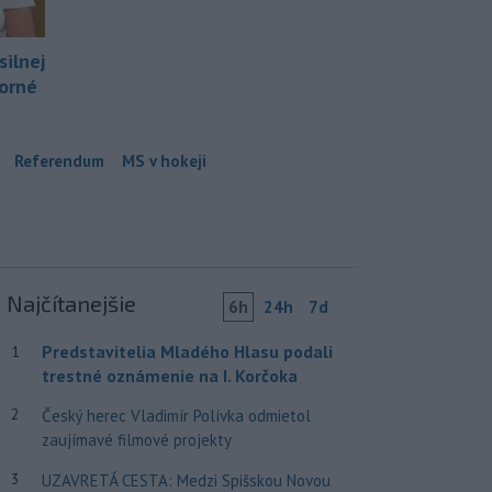
silnej
borné
Referendum
MS v hokeji
Najčítanejšie
6h
24h
7d
Predstavitelia Mladého Hlasu podali
1
trestné oznámenie na I. Korčoka
2
Český herec Vladimír Polívka odmietol
zaujímavé filmové projekty
3
UZAVRETÁ CESTA: Medzi Spišskou Novou