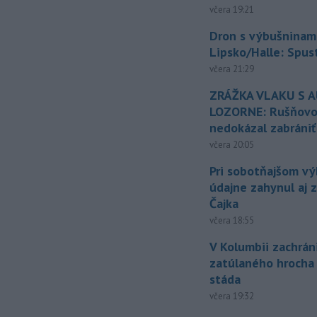
včera 19:21
Dron s výbušninami
Lipsko/Halle: Spus
včera 21:29
ZRÁŽKA VLAKU S 
LOZORNE: Rušňovod
nedokázal zabrániť
včera 20:05
Pri sobotňajšom v
údajne zahynul aj 
Čajka
včera 18:55
V Kolumbii zachrán
zatúlaného hrocha
stáda
včera 19:32