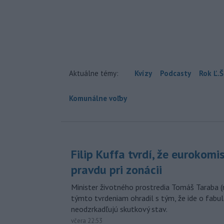
Aktuálne témy:
Kvízy
Podcasty
Rok Ľ.Š
Komunálne voľby
Filip Kuffa tvrdí, že eurokomi
pravdu pri zonácii
Minister životného prostredia Tomáš Taraba (
týmto tvrdeniam ohradil s tým, že ide o fabul
neodzrkadľujú skutkový stav.
včera 22:53