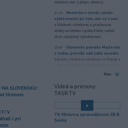
miliónov eur z plánu obnovy.
-
Nemecko v stredu začalo
21:25
vyšetrovanie po tom, ako sa v noci
v
blízkosti vzletovej a pristávacej
dráhy na letisku Lipsko/Halle našiel
dron naložený výbušninami.
-
Slovensko pomáha Maďarsku
20:47
s vodou, pretože naši južní susedia
zápasia s kritickou situáciou na Dunaji a
v hre je aj možné odstavenie jadrovej
elektrárne.
Viac
-
Litovská pohraničná stráž
20:17
Videá a prenosy
 NA SLOVENSKU:
objavila ďalší podzemný tunel,
TASR TV
ktorý mal
slúžiť na nelegálne
nad Hronom
prevádzanie migrantov z Bieloruska
é
na územie tohto členského štátu
TI V
Európskej únie.
TK Ministra spravodlivosti SR B.
ali i pri
Suska
-
Ruská dezinformačná
20:08
aním