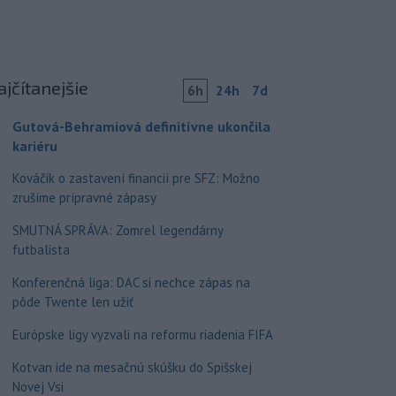
ajčítanejšie
6h
24h
7d
Gutová-Behramiová definitívne ukončila
kariéru
Kováčik o zastavení financií pre SFZ: Možno
zrušíme prípravné zápasy
SMUTNÁ SPRÁVA: Zomrel legendárny
futbalista
Konferenčná liga: DAC si nechce zápas na
pôde Twente len užiť
Európske ligy vyzvali na reformu riadenia FIFA
Kotvan ide na mesačnú skúšku do Spišskej
Novej Vsi