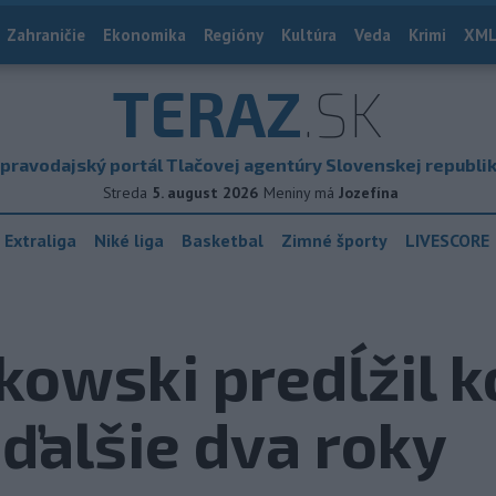
Zahraničie
Ekonomika
Regióny
Kultúra
Veda
Krimi
XML
TERAZ
.SK
pravodajský portál Tlačovej agentúry Slovenskej republi
Streda
5. august 2026
Meniny má
Jozefína
 Extraliga
Niké liga
Basketbal
Zimné športy
LIVESCORE
kowski predĺžil k
 ďalšie dva roky