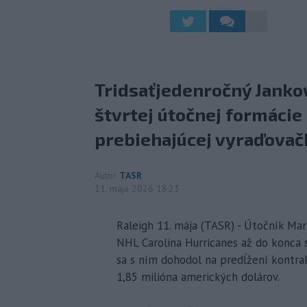
Tridsaťjedenročný Janko
štvrtej útočnej formácie
prebiehajúcej vyraďovačky
Autor
TASR
11. mája 2026 18:23
Raleigh 11. mája (TASR) - Útočník Ma
NHL Carolina Hurricanes až do konca 
sa s ním dohodol na predĺžení kontr
1,85 milióna amerických dolárov.