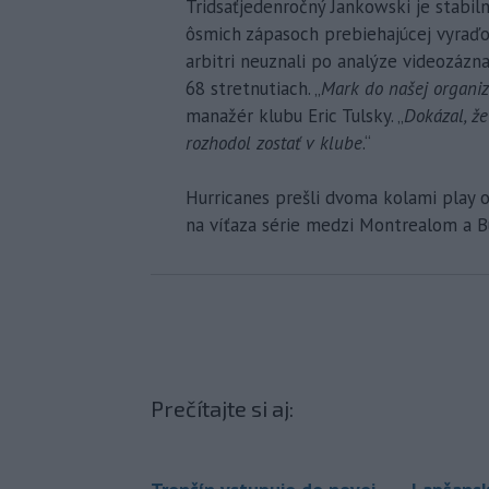
Tridsaťjedenročný Jankowski je stabiln
ôsmich zápasoch prebiehajúcej vyraďov
arbitri neuznali po analýze videozázn
68 stretnutiach. „
Mark do našej organiz
manažér klubu Eric Tulsky. „
Dokázal, že
rozhodol zostať v klube
.“
Hurricanes prešli dvoma kolami play 
na víťaza série medzi Montrealom a B
Prečítajte si aj: