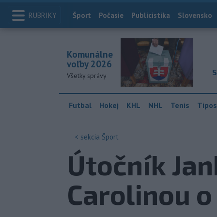
RUBRIKY
Index
Šport
Počasie
Publicistika
Slovensko
Komunálne
voľby 2026
S
Všetky správy
Futbal
Hokej
KHL
NHL
Tenis
Tipos
< sekcia
Šport
Útočník Jan
Carolinou o