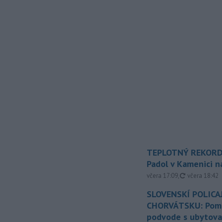
TEPLOTNÝ REKORD
Padol v Kamenici 
aktualizovan
včera 17:09
,
včera 18:42
SLOVENSKÍ POLICAJ
CHORVÁTSKU: Pomáh
podvode s ubytov