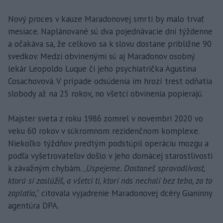
Nový proces v kauze Maradonovej smrti by malo trvať
mesiace. Naplánované sú dva pojednávacie dni týždenne
a očakáva sa, že celkovo sa k slovu dostane približne 90
svedkov. Medzi obvinenými sú aj Maradonov osobný
lekár Leopoldo Luque či jeho psychiatrička Agustina
Cosachovová. V prípade odsúdenia im hrozí trest odňatia
slobody až na 25 rokov, no všetci obvinenia popierajú.
Majster sveta z roku 1986 zomrel v novembri 2020 vo
veku 60 rokov v súkromnom rezidenčnom komplexe.
Niekoľko týždňov predtým podstúpil operáciu mozgu a
podľa vyšetrovateľov došlo v jeho domácej starostlivosti
k závažným chybám. „
Uspejeme. Dostaneš spravodlivosť,
ktorú si zaslúžiš, a všetci tí, ktorí nás nechali bez teba, za to
zaplatia
,“ citovala vyjadrenie Maradonovej dcéry Gianinny
agentúra DPA.