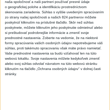
Štolc: Hodnotí sa to ťažko
naša spoločnosť a naši partneri používať presné údaje
o geografickej polohe a identifikáciu prostredníctvom
dnes 10:18
skenovania zariadenia. Súhlas s vyššie uvedeným spracúvaním
Práve teraz
zo strany našej spoločnosti a našich 824 partnerov môžete
poskytnúť kliknutím na príslušné tlačidlo. Skôr než súhlas
-
Polícia v sobotu (8. 8.) večer odhalila taxikára, ktorý v
12:27
poskytnete, môžete kliknutím jeho poskytnutie odmietnuť alebo
Bratislave
na festivale Lovestream rozvážal ľudí pod vplyvom drog.
si preštudovať podrobnejšie informácie a zmeniť svoje
Vodič spôsobil dopravnú nehodu, pri ktorej nedošlo k zraneniu osôb.
prednostné nastavenia.
Zoberte na vedomie, že na niektoré
Následne u neho polícia odhalila prítomnosť THC.
formy spracúvania vašich osobných údajov nepotrebujeme váš
súhlas, proti takémuto spracovaniu však máte právo namietať.
Vaše prednostné nastavenia sa budú vzťahovať len na túto
Viac
Videá a prenosy TASR TV
webovú lokalitu. Svoje nastavenia môžete kedykoľvek zmeniť
alebo svoj súhlas odvolať návratom na túto webovú stránku
kliknutím na tlačidlo „Ochrana osobných údajov“ v dolnej časti
Deväť Slovákov zabojuje na ME v Paríži
stránky.
o čo najlepšie výsledky
Viac
Najčítanejšie
6h
24h
7d