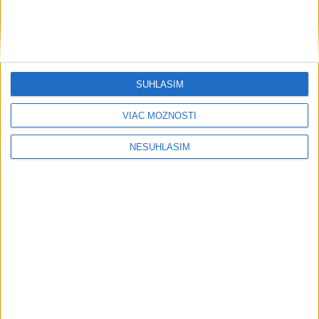
....
SÚHLASÍM
VIAC MOŽNOSTÍ
....
NESÚHLASÍM