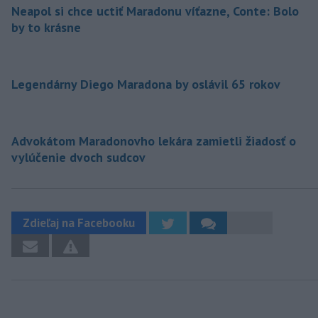
Neapol si chce uctiť Maradonu víťazne, Conte: Bolo
by to krásne
Legendárny Diego Maradona by oslávil 65 rokov
Advokátom Maradonovho lekára zamietli žiadosť o
vylúčenie dvoch sudcov
Zdieľaj na Facebooku