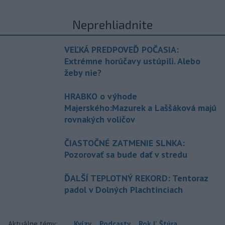
Neprehliadnite
VEĽKÁ PREDPOVEĎ POČASIA:
Extrémne horúčavy ustúpili. Alebo
žeby nie?
HRABKO o výhode
Majerského:Mazurek a Laššáková majú
rovnakých voličov
ČIASTOČNÉ ZATMENIE SLNKA:
Pozorovať sa bude dať v stredu
ĎALŠÍ TEPLOTNÝ REKORD: Tentoraz
padol v Dolných Plachtinciach
Aktuálne témy:
Kvízy
Podcasty
Rok Ľ.Štúra