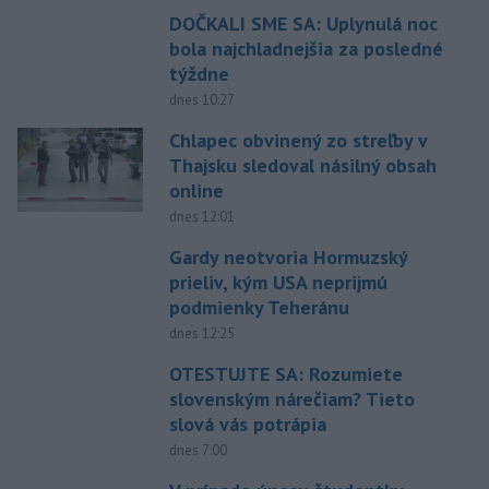
DOČKALI SME SA: Uplynulá noc
bola najchladnejšia za posledné
týždne
dnes 10:27
Chlapec obvinený zo streľby v
Thajsku sledoval násilný obsah
online
dnes 12:01
Gardy neotvoria Hormuzský
prieliv, kým USA neprijmú
podmienky Teheránu
dnes 12:25
OTESTUJTE SA: Rozumiete
slovenským nárečiam? Tieto
slová vás potrápia
dnes 7:00