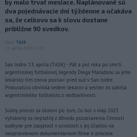
by malo trvať mesiace. Naplánované sú
dva pojednávacie dni týždenne a očakáva
sa, že celkovo sa k slovu dostane
približne 90 svedkov.
Autor
TASR
13. apríla 2026 12:13
San Isidro 13. apríla (TASR) - Päť a pol roka po smrti
argentínskej futbalovej legendy Diega Maradonu sa jeho
lekársky tím znova postaví pred súd v San Isidre.
Prokuratúra obvinila sedem lekárov a sestier zo zabitia
argentínskeho futbalistu z nedbanlivosti.
Súdny proces sa obnoví po tom, čo bol v máji 2025
vyhlásený za neplatný z dôvodu pozastavenia činnosti
sudkyne pre zaujatosť v súvislosti s jej účasťou na
neoprávnenom dokumentárnom filme o procese.