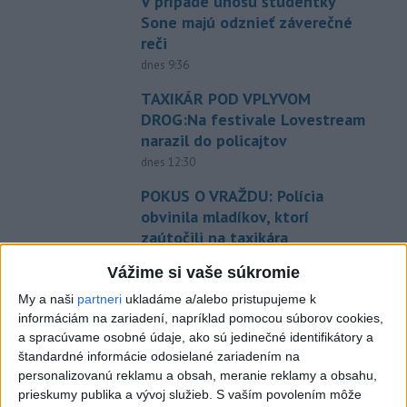
V prípade únosu študentky
Sone majú odznieť záverečné
reči
dnes 9:36
TAXIKÁR POD VPLYVOM
DROG:Na festivale Lovestream
narazil do policajtov
dnes 12:30
POKUS O VRAŽDU: Polícia
obvinila mladíkov, ktorí
zaútočili na taxikára
dnes 11:40
Vážime si vaše súkromie
Agrorezort: Výmera lesných
My a naši
partneri
ukladáme a/alebo pristupujeme k
pozemkov a porastov sa
informáciám na zariadení, napríklad pomocou súborov cookies,
dlhodobo zvyšuje
a spracúvame osobné údaje, ako sú jedinečné identifikátory a
štandardné informácie odosielané zariadením na
dnes 10:24
personalizovanú reklamu a obsah, meranie reklamy a obsahu,
Slováci prehrali duel o bronz,
prieskumy publika a vývoj služieb.
S vaším povolením môže