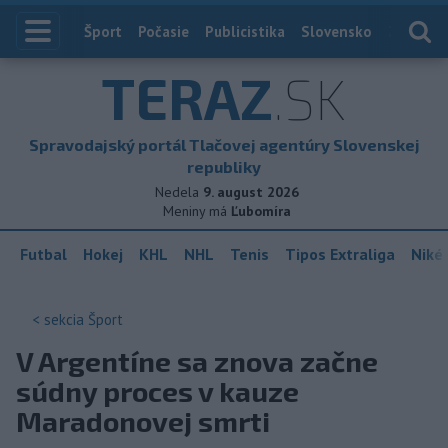
Index
Šport
Počasie
Publicistika
Slovensko
Zahranič
TERAZ
.SK
Spravodajský portál Tlačovej agentúry Slovenskej
republiky
Nedela
9. august 2026
Meniny má
Ľubomíra
Futbal
Hokej
KHL
NHL
Tenis
Tipos Extraliga
Niké 
< sekcia
Šport
V Argentíne sa znova začne
súdny proces v kauze
Maradonovej smrti