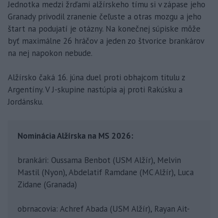
Jednotka medzi žrďami alžírskeho tímu si v zápase jeho
Granady privodil zranenie čeľuste a otras mozgu a jeho
štart na podujatí je otázny. Na konečnej súpiske môže
byť maximálne 26 hráčov a jeden zo štvorice brankárov
na nej napokon nebude.
Alžírsko čaká 16. júna duel proti obhajcom titulu z
Argentíny. V J-skupine nastúpia aj proti Rakúsku a
Jordánsku.
Nominácia Alžírska na MS 2026:
brankári: Oussama Benbot (USM Alžír), Melvin
Mastil (Nyon), Abdelatif Ramdane (MC Alžír), Luca
Zidane (Granada)
obrnacovia: Achref Abada (USM Alžír), Rayan Ait-