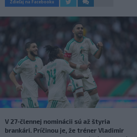
Zdieľaj na Facebooku
V 27-člennej nominácii sú až štyria
brankári. Príčinou je, že tréner Vladimir