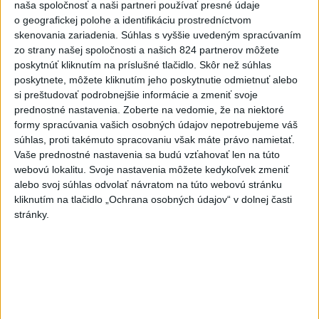
naša spoločnosť a naši partneri používať presné údaje
aktualizované
dnes 16:35
,
dnes 16:38
o geografickej polohe a identifikáciu prostredníctvom
Na kúpalisku Diakovce UNIKLA
skenovania zariadenia. Súhlas s vyššie uvedeným spracúvaním
NEZNÁMA LÁTKA
zo strany našej spoločnosti a našich 824 partnerov môžete
poskytnúť kliknutím na príslušné tlačidlo. Skôr než súhlas
aktualizované
dnes 18:23
,
dnes 18:37
poskytnete, môžete kliknutím jeho poskytnutie odmietnuť alebo
Letíte do Egypta? Myslite na
si preštudovať podrobnejšie informácie a zmeniť svoje
tieto veci, zachránia vám
prednostné nastavenia.
Zoberte na vedomie, že na niektoré
peniaze
formy spracúvania vašich osobných údajov nepotrebujeme váš
súhlas, proti takémuto spracovaniu však máte právo namietať.
dnes 15:00
Vaše prednostné nastavenia sa budú vzťahovať len na túto
Agroministerstvo poskytne
webovú lokalitu. Svoje nastavenia môžete kedykoľvek zmeniť
peniaze na 150 chladiacich
alebo svoj súhlas odvolať návratom na túto webovú stránku
boxov pre diviaky
kliknutím na tlačidlo „Ochrana osobných údajov“ v dolnej časti
stránky.
aktualizované
dnes 12:11
,
dnes 13:22
ÚPLNÉ ZATMENIE SLNKA: Časť
Európy zahalí tma, hrozia
dôsledky
aktualizované
dnes 13:35
,
dnes 14:03