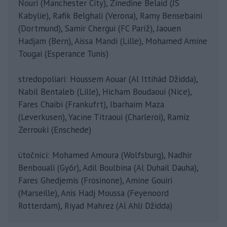
Nouri (Manchester City), Zinedine Belaid (JS
Kabylie), Rafik Belghali (Verona), Ramy Bensebaini
(Dortmund), Samir Chergui (FC Paríž), Jaouen
Hadjam (Bern), Aissa Mandi (Lille), Mohamed Amine
Tougai (Esperance Tunis)
stredopoliari: Houssem Aouar (Al Ittihád Džidda),
Nabil Bentaleb (Lille), Hicham Boudaoui (Nice),
Fares Chaibi (Frankufrt), Ibarhaim Maza
(Leverkusen), Yacine Titraoui (Charleroi), Ramiz
Zerrouki (Enschede)
útočníci: Mohamed Amoura (Wolfsburg), Nadhir
Benbouali (Győr), Adil Boulbina (Al Duhail Dauha),
Fares Ghedjemis (Frosinone), Amine Gouiri
(Marseille), Anis Hadj Moussa (Feyenoord
Rotterdam), Riyad Mahrez (Al Ahli Džidda)