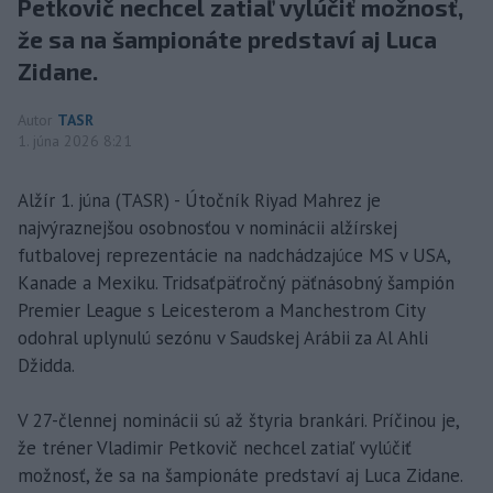
Petkovič nechcel zatiaľ vylúčiť možnosť,
že sa na šampionáte predstaví aj Luca
Zidane.
Autor
TASR
1. júna 2026 8:21
Alžír 1. júna (TASR) - Útočník Riyad Mahrez je
najvýraznejšou osobnosťou v nominácii alžírskej
futbalovej reprezentácie na nadchádzajúce MS v USA,
Kanade a Mexiku. Tridsaťpäťročný päťnásobný šampión
Premier League s Leicesterom a Manchestrom City
odohral uplynulú sezónu v Saudskej Arábii za Al Ahli
Džidda.
V 27-člennej nominácii sú až štyria brankári. Príčinou je,
že tréner Vladimir Petkovič nechcel zatiaľ vylúčiť
možnosť, že sa na šampionáte predstaví aj Luca Zidane.