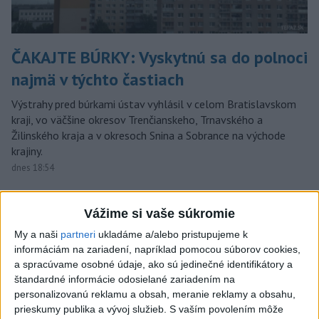
ČAKAJTE BÚRKY: Vyskytnú sa do polnoci
najmä v týchto častiach
Výstrahy pred búrkami ústav vyhlásil v celom Bratislavskom
kraji, vo väčšine okresov Trenčianskeho, Trnavského a
Žilinského kraja a v okresoch Snina a Sobrance na východe
krajiny.
dnes 18:54
ĎALŠÍ TEPLOTNÝ REKORD:
Vážime si vaše súkromie
Tentoraz padol v Dolných
Plachtinciach
My a naši
partneri
ukladáme a/alebo pristupujeme k
aktualizované
dnes 15:27
,
dnes 17:08
informáciám na zariadení, napríklad pomocou súborov cookies,
a spracúvame osobné údaje, ako sú jedinečné identifikátory a
EK posudzuje obavy týkajúce sa
štandardné informácie odosielané zariadením na
uznesení k zonáciám národných
personalizovanú reklamu a obsah, meranie reklamy a obsahu,
parkov
prieskumy publika a vývoj služieb.
S vaším povolením môže