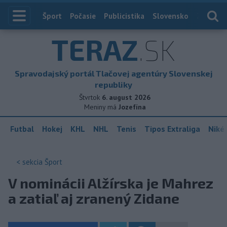
Index
Šport
Počasie
Publicistika
Slovensko
Zahranič
TERAZ
.SK
Spravodajský portál Tlačovej agentúry Slovenskej
republiky
Štvrtok
6. august 2026
Meniny má
Jozefína
Futbal
Hokej
KHL
NHL
Tenis
Tipos Extraliga
Niké 
< sekcia
Šport
V nominácii Alžírska je Mahrez
a zatiaľ aj zranený Zidane