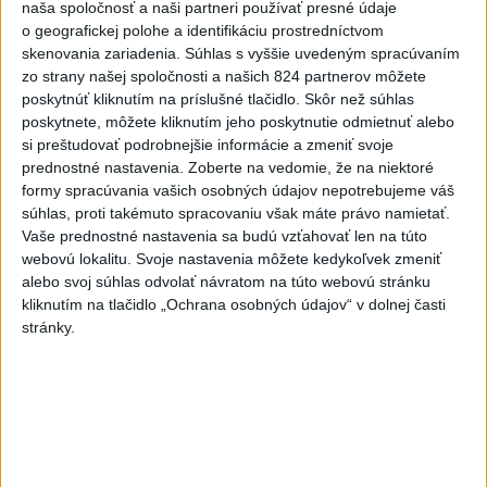
Lučenec.
naša spoločnosť a naši partneri používať presné údaje
o geografickej polohe a identifikáciu prostredníctvom
dnes 8:08
skenovania zariadenia. Súhlas s vyššie uvedeným spracúvaním
zo strany našej spoločnosti a našich 824 partnerov môžete
Generálna prokuratúra podala
poskytnúť kliknutím na príslušné tlačidlo. Skôr než súhlas
pre určenie volebných obvodov
poskytnete, môžete kliknutím jeho poskytnutie odmietnuť alebo
8 protestov
si preštudovať podrobnejšie informácie a zmeniť svoje
dnes 9:03
prednostné nastavenia.
Zoberte na vedomie, že na niektoré
formy spracúvania vašich osobných údajov nepotrebujeme váš
Raši odsudzuje útok na
súhlas, proti takémuto spracovaniu však máte právo namietať.
cudzincov v Nitre
Vaše prednostné nastavenia sa budú vzťahovať len na túto
dnes 8:41
webovú lokalitu. Svoje nastavenia môžete kedykoľvek zmeniť
alebo svoj súhlas odvolať návratom na túto webovú stránku
Po streľbe v škole neďaleko
kliknutím na tlačidlo „Ochrana osobných údajov“ v dolnej časti
Bangkoku hlásia štyroch
stránky.
mŕtvych
aktualizované
dnes 6:34
,
dnes 8:13
Maroko je pripravené
spolupracovať na návrate
neplnoletých migrantov