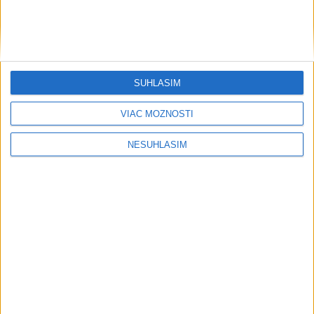
dnes 8:32
Pre festival Lovestream vo Vajnoroch platia dopravné
obmedzenia
SÚHLASÍM
Na kúpalisku Diakovce UNIKALA LÁTKA, osem ľudí skončilo
VIAC MOŽNOSTÍ
v nemocnici
V časti Košice-Krásna otvorili park pomenovaný po kňazovi
NESÚHLASÍM
Semivanovi
Neprehliadnite
TEPLOTNÝ REKORD NA SLOVENSKU:
Padol v Kamenici nad Hronom