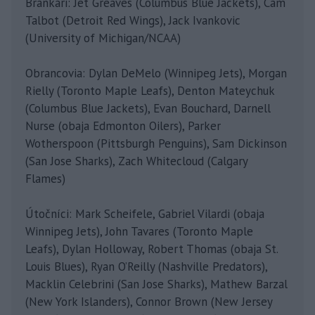
Brankári: Jet Greaves (Columbus Blue Jackets), Cam
Talbot (Detroit Red Wings), Jack Ivankovic
(University of Michigan/NCAA)
Obrancovia: Dylan DeMelo (Winnipeg Jets), Morgan
Rielly (Toronto Maple Leafs), Denton Mateychuk
(Columbus Blue Jackets), Evan Bouchard, Darnell
Nurse (obaja Edmonton Oilers), Parker
Wotherspoon (Pittsburgh Penguins), Sam Dickinson
(San Jose Sharks), Zach Whitecloud (Calgary
Flames)
Útočníci: Mark Scheifele, Gabriel Vilardi (obaja
Winnipeg Jets), John Tavares (Toronto Maple
Leafs), Dylan Holloway, Robert Thomas (obaja St.
Louis Blues), Ryan O’Reilly (Nashville Predators),
Macklin Celebrini (San Jose Sharks), Mathew Barzal
(New York Islanders), Connor Brown (New Jersey