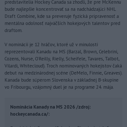
predstavitelia Hockey Canada sa zhodli, že pre McKennu
bude najlepšie koncentrovať sa na nadchádzajúci NHL
Draft Combine, kde sa preveruje fyzická pripravenosť a
mentálna odolnosť najväčších hokejových talentov pred
draftom.
V nominácii je 12 hráčov, ktoré už v minulosti
reprezentovali Kanadu na MS (Barzal, Brown, Celebrini,
Cozens, Nurse, O’Reilly, Rielly, Scheifele, Tavares, Talbot,
Vilardi, Whitecloud). Troch nominovaných hokejistov čaká
debut na medzinárodnej scéne (DeMelo, Finnie, Greaves).
Kanada bude súperom Slovenska v základnej B-skupine
vo Fribourgu, vzájomný duel je na programe 24. mája.
Nominácia Kanady na MS 2026 /zdroj:
hockeycanada.ca/: