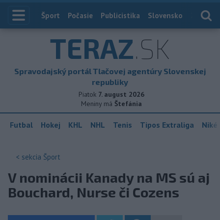
Index
Šport
Počasie
Publicistika
Slovensko
Zahranič
TERAZ
.SK
Spravodajský portál Tlačovej agentúry Slovenskej
republiky
Piatok
7. august 2026
Meniny má
Štefánia
Futbal
Hokej
KHL
NHL
Tenis
Tipos Extraliga
Niké 
< sekcia
Šport
V nominácii Kanady na MS sú aj
Bouchard, Nurse či Cozens