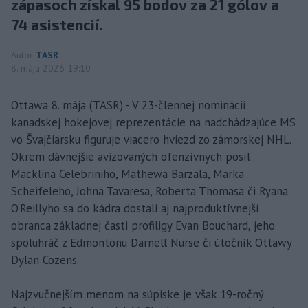
zápasoch získal 95 bodov za 21 gólov a
74 asistencií.
Autor
TASR
8. mája 2026 19:10
Ottawa 8. mája (TASR) - V 23-člennej nominácii
kanadskej hokejovej reprezentácie na nadchádzajúce MS
vo Švajčiarsku figuruje viacero hviezd zo zámorskej NHL.
Okrem dávnejšie avizovaných ofenzívnych posíl
Macklina Celebriniho, Mathewa Barzala, Marka
Scheifeleho, Johna Tavaresa, Roberta Thomasa či Ryana
O’Reillyho sa do kádra dostali aj najproduktívnejší
obranca základnej časti profiligy Evan Bouchard, jeho
spoluhráč z Edmontonu Darnell Nurse či útočník Ottawy
Dylan Cozens.
Najzvučnejším menom na súpiske je však 19-ročný