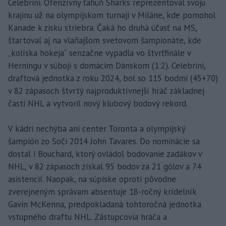
Celebrini. Ofenzívny ťahúň Sharks reprezentoval svoju
krajinu už na olympijskom turnaji v Miláne, kde pomohol
Kanade k zisku striebra. Čaká ho druhá účasť na MS,
štartoval aj na vlaňajšom svetovom šampionáte, kde
„kolíska hokeja“ senzačne vypadla vo štvrťfinále v
Herningu v súboji s domácim Dánskom (1:2). Celebrini,
draftová jednotka z roku 2024, bol so 115 bodmi (45+70)
v 82 zápasoch štvrtý najproduktívnejší hráč základnej
časti NHL a vytvoril nový klubový bodový rekord.
V kádri nechýba ani center Toronta a olympijský
šampión zo Soči 2014 John Tavares. Do nominácie sa
dostal i Bouchard, ktorý ovládol bodovanie zadákov v
NHL, v 82 zápasoch získal 95 bodov za 21 gólov a 74
asistencií. Naopak, na súpiske oproti pôvodne
zverejneným správam absentuje 18-ročný krídelník
Gavin McKenna, predpokladaná tohtoročná jednotka
vstupného draftu NHL. Zástupcovia hráča a