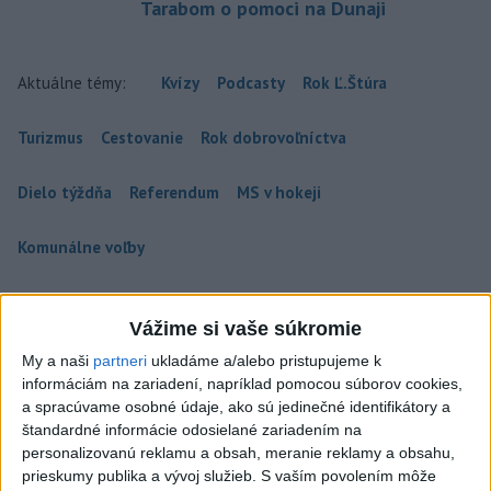
Tarabom o pomoci na Dunaji
Aktuálne témy:
Kvízy
Podcasty
Rok Ľ.Štúra
Turizmus
Cestovanie
Rok dobrovoľníctva
Dielo týždňa
Referendum
MS v hokeji
Komunálne voľby
Vážime si vaše súkromie
My a naši
partneri
ukladáme a/alebo pristupujeme k
OCHLADÍ SA: Teploty v SR klesnú,
informáciám na zariadení, napríklad pomocou súborov cookies,
výstrahy platia len pre južné okresy
a spracúvame osobné údaje, ako sú jedinečné identifikátory a
štandardné informácie odosielané zariadením na
Teploty okolo 33 stupňov Celzia sa v piatok môžu vyskytnúť v
personalizovanú reklamu a obsah, meranie reklamy a obsahu,
okresoch Komárno, Nové Zámky, Levice, Krupina, Veľký Krtíš a
prieskumy publika a vývoj služieb.
S vaším povolením môže