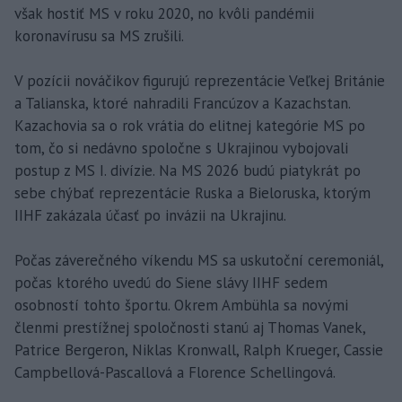
však hostiť MS v roku 2020, no kvôli pandémii
koronavírusu sa MS zrušili.
V pozícii nováčikov figurujú reprezentácie Veľkej Británie
a Talianska, ktoré nahradili Francúzov a Kazachstan.
Kazachovia sa o rok vrátia do elitnej kategórie MS po
tom, čo si nedávno spoločne s Ukrajinou vybojovali
postup z MS I. divízie. Na MS 2026 budú piatykrát po
sebe chýbať reprezentácie Ruska a Bieloruska, ktorým
IIHF zakázala účasť po invázii na Ukrajinu.
Počas záverečného víkendu MS sa uskutoční ceremoniál,
počas ktorého uvedú do Siene slávy IIHF sedem
osobností tohto športu. Okrem Ambühla sa novými
členmi prestížnej spoločnosti stanú aj Thomas Vanek,
Patrice Bergeron, Niklas Kronwall, Ralph Krueger, Cassie
Campbellová-Pascallová a Florence Schellingová.