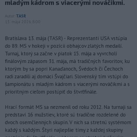
mladým kádrom s viacerými nováčikmi.
Autor
TASR
13. mája 2026 8:00
Bratislava 13. mája (TASR) - Reprezentanti USA vstúpia
do 89. MS v hokeji v pozícii obhajcov zlatých medailí.
Turnaj, ktorý sa začne v piatok 15. mája a vyvrcholí
finálovým zápasom 31. mája, má tradičných favoritov, ku
ktorým by sa popri Kanaďanoch, Švédoch či Čechoch
radi zaradili aj domáci Švajčiari. Slovenský tím vstúpi do
šampionátu s mladým kádrom s viacerými nováčikmi a s
prioritným cieľom postúpiť do štvrťfinále.
Hrací formát MS sa nezmenil od roku 2012. Na turnaji sa
predstaví 16 mužstiev, ktoré sú tradične rozdelené do
dvoch osemčlenných skupín. V nich sa stretnú systémom
každý s každým. Štyri najlepšie tímy z každej skupiny