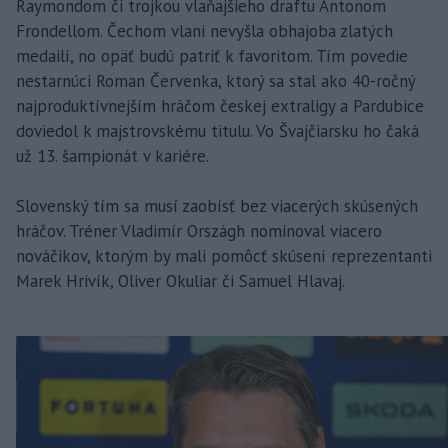
Raymondom či trojkou vlaňajšieho draftu Antonom
Frondellom. Čechom vlani nevyšla obhajoba zlatých
medailí, no opäť budú patriť k favoritom. Tím povedie
nestarnúci Roman Červenka, ktorý sa stal ako 40-ročný
najproduktívnejším hráčom českej extraligy a Pardubice
doviedol k majstrovskému titulu. Vo Švajčiarsku ho čaká
už 13. šampionát v kariére.
Slovenský tím sa musí zaobísť bez viacerých skúsených
hráčov. Tréner Vladimír Országh nominoval viacero
nováčikov, ktorým by mali pomôcť skúsení reprezentanti
Marek Hrivík, Oliver Okuliar či Samuel Hlavaj.