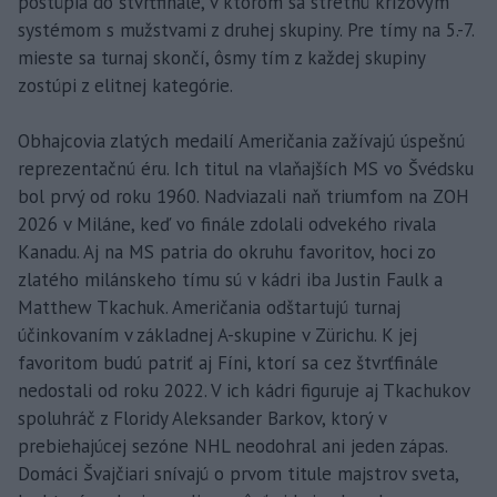
postúpia do štvrťfinále, v ktorom sa stretnú krížovým
systémom s mužstvami z druhej skupiny. Pre tímy na 5.-7.
mieste sa turnaj skončí, ôsmy tím z každej skupiny
zostúpi z elitnej kategórie.
Obhajcovia zlatých medailí Američania zažívajú úspešnú
reprezentačnú éru. Ich titul na vlaňajších MS vo Švédsku
bol prvý od roku 1960. Nadviazali naň triumfom na ZOH
2026 v Miláne, keď vo finále zdolali odvekého rivala
Kanadu. Aj na MS patria do okruhu favoritov, hoci zo
zlatého milánskeho tímu sú v kádri iba Justin Faulk a
Matthew Tkachuk. Američania odštartujú turnaj
účinkovaním v základnej A-skupine v Zürichu. K jej
favoritom budú patriť aj Fíni, ktorí sa cez štvrťfinále
nedostali od roku 2022. V ich kádri figuruje aj Tkachukov
spoluhráč z Floridy Aleksander Barkov, ktorý v
prebiehajúcej sezóne NHL neodohral ani jeden zápas.
Domáci Švajčiari snívajú o prvom titule majstrov sveta,