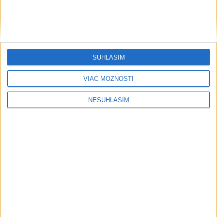
SÚHLASÍM
VIAC MOŽNOSTÍ
NESÚHLASÍM
Prezident: Násilie páchané pre rasovú
nenávisť treba odsúdiť v zárodku
Mladých ľudí zo zahraničia mala v Nitre napadnúť skupina
mužov v kuklách. Jeden z napadnutých Indov skončil v
nemocnici, kde sa podrobil operácii.
dnes 12:33