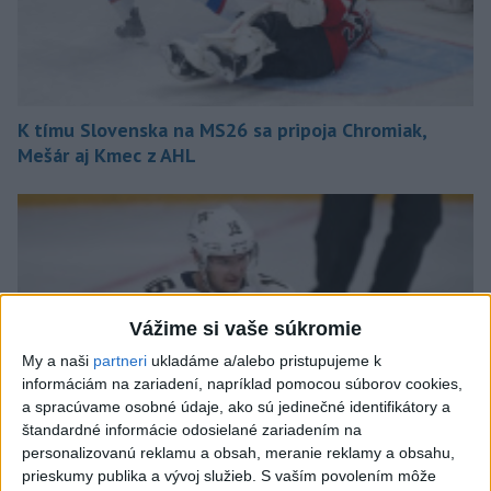
K tímu Slovenska na MS26 sa pripoja Chromiak,
Mešár aj Kmec z AHL
Vážime si vaše súkromie
My a naši
partneri
ukladáme a/alebo pristupujeme k
informáciám na zariadení, napríklad pomocou súborov cookies,
a spracúvame osobné údaje, ako sú jedinečné identifikátory a
štandardné informácie odosielané zariadením na
personalizovanú reklamu a obsah, meranie reklamy a obsahu,
prieskumy publika a vývoj služieb.
S vaším povolením môže