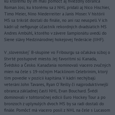
ku ktorému by im mali pomôcť aj hviezdny obranca
Roman Josi, ku ktorému sa z NHL pridali aj Nico Hischier,
Timo Meier, Nino Niederreiter a Janis Moser. V histórii
MS sa trikrát dostali do finále, no ani raz neuspeli. V ich
kádri už nefiguruje účastník rekordných dvadsiatich MS
Andres Ambühl, ktorého v závere šampionátu uvedú do
Siene slávy Medzinárodnej hokejovej federácie (IIHF).
V „slovenskej“ B-skupine vo Fribourgu sa očakáva súboj o
štvrté postupové miesto. Jej favoritmi sú Kanada,
Švédsko a Česko. Kanaďania nominovali viacero zvučných
mien na čele s 19-ročným Macklinom Celebrinim, ktorý
tím povedie v pozícii kapitána. V kádri nechýbajú
veteráni John Tavares, Ryan O´Reilly či najproduktívnejší
obranca základnej časti NHL Evan Bouchard. Švédi
dominovali v tohtoročnej edícii Euro Hockey Tour a po
bronzoch z uplynulých dvoch MS by sa radi dostali do
finále. Pomôcť má viacero posíl z NHL na čele s Lucasom