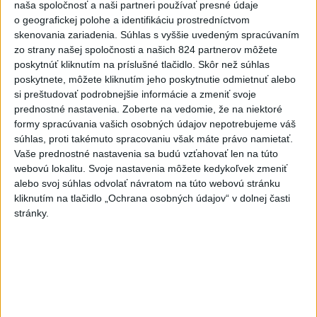
naša spoločnosť a naši partneri používať presné údaje
Fíni na šampionát s 12 hráčmi z NHL, nechýba
o geografickej polohe a identifikáciu prostredníctvom
kapitán Barkov
skenovania zariadenia. Súhlas s vyššie uvedeným spracúvaním
zo strany našej spoločnosti a našich 824 partnerov môžete
poskytnúť kliknutím na príslušné tlačidlo. Skôr než súhlas
poskytnete, môžete kliknutím jeho poskytnutie odmietnuť alebo
si preštudovať podrobnejšie informácie a zmeniť svoje
prednostné nastavenia.
Zoberte na vedomie, že na niektoré
formy spracúvania vašich osobných údajov nepotrebujeme váš
súhlas, proti takémuto spracovaniu však máte právo namietať.
Vaše prednostné nastavenia sa budú vzťahovať len na túto
webovú lokalitu. Svoje nastavenia môžete kedykoľvek zmeniť
alebo svoj súhlas odvolať návratom na túto webovú stránku
kliknutím na tlačidlo „Ochrana osobných údajov“ v dolnej časti
stránky.
Výhodou Slovákov môže byť bojovnosť, Hrivík: Sme
dobrá partia