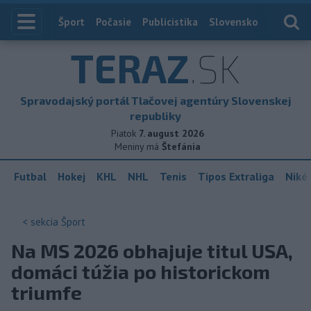
Index
Šport
Počasie
Publicistika
Slovensko
Zahranič
TERAZ
.SK
Spravodajský portál Tlačovej agentúry Slovenskej
republiky
Piatok
7. august 2026
Meniny má
Štefánia
Futbal
Hokej
KHL
NHL
Tenis
Tipos Extraliga
Niké 
< sekcia
Šport
Na MS 2026 obhajuje titul USA,
domáci túžia po historickom
triumfe