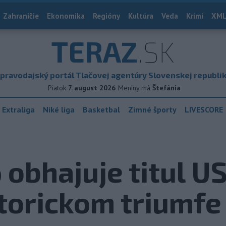
Zahraničie
Ekonomika
Regióny
Kultúra
Veda
Krimi
XML
TERAZ
.SK
pravodajský portál Tlačovej agentúry Slovenskej republi
Piatok
7. august 2026
Meniny má
Štefánia
 Extraliga
Niké liga
Basketbal
Zimné športy
LIVESCORE
obhajuje titul U
storickom triumfe