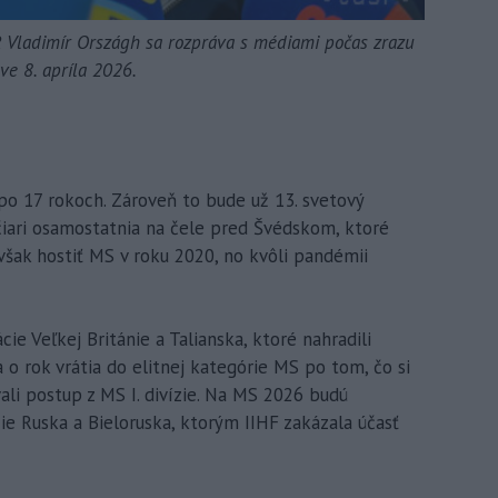
R Vladimír Országh sa rozpráva s médiami počas zrazu
ve 8. apríla 2026.
po 17 rokoch. Zároveň to bude už 13. svetový
jčiari osamostatnia na čele pred Švédskom, ktoré
 však hostiť MS v roku 2020, no kvôli pandémii
cie Veľkej Británie a Talianska, ktoré nahradili
 o rok vrátia do elitnej kategórie MS po tom, čo si
li postup z MS I. divízie. Na MS 2026 budú
e Ruska a Bieloruska, ktorým IIHF zakázala účasť