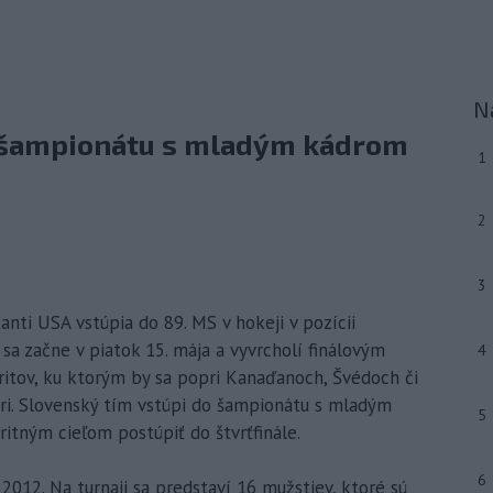
N
o šampionátu s mladým kádrom
1
2
3
anti USA vstúpia do 89. MS v hokeji v pozícii
ý sa začne v piatok 15. mája a vyvrcholí finálovým
4
ritov, ku ktorým by sa popri Kanaďanoch, Švédoch či
iari. Slovenský tím vstúpi do šampionátu s mladým
5
ritným cieľom postúpiť do štvrťfinále.
6
012. Na turnaji sa predstaví 16 mužstiev, ktoré sú