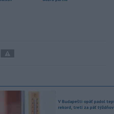
V Budapešti opäť padol tep
rekord, tretí za päť týždňov