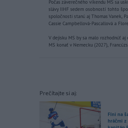
Počas záverečného víkendu MS sa usk
slávy IIHF sedem osobností tohto šp
spoločnosti stanú aj Thomas Vanek, Pa
Cassie Campbellová-Pascallová a Flor
V dejisku MS by sa malo rozhodnúť aj 
MS konať v Nemecku (2027), Francúzsk
Prečítajte si aj:
Fíni na 
hráčmi z
kapitán 