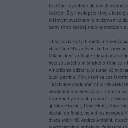
tradične rozdelené do dvoch osemčlen
každým. Štyri najlepšie tímy z každej 
krížovým systémom s mužstvami z druhe
ôsmy tím z každej skupiny zostúpi z el
Obhajcovia zlatých medailí Američania 
vlaňajších MS vo Švédsku bol prvý od
Miláne, keď vo finále zdolali odvekého
hoci zo zlatého milánskeho tímu sú v 
Američania odštartujú turnaj účinkovan
budú patriť aj Fíni, ktorí sa cez štvrťf
Tkachukov spoluhráč z Floridy Aleksa
neodohral ani jeden zápas. Domáci Švaj
ktorému by im mali pomôcť aj hviezdn
aj Nico Hischier, Timo Meier, Nino Nied
dostali do finále, no ani raz neuspeli.
dvadsiatich MS Andres Ambühl, ktoréh
Medzinárodnej hokejovej federácie (II