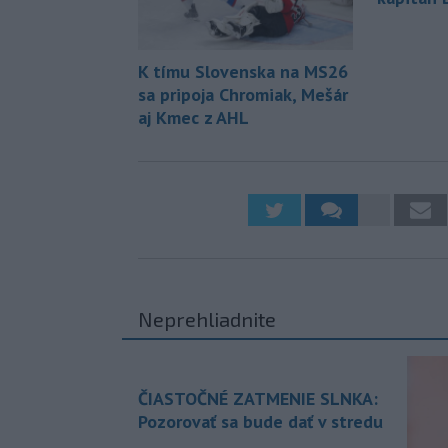
K tímu Slovenska na MS26
sa pripoja Chromiak, Mešár
aj Kmec z AHL
Neprehliadnite
ČIASTOČNÉ ZATMENIE SLNKA:
Pozorovať sa bude dať v stredu