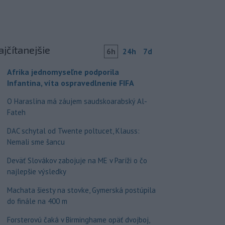
ajčítanejšie
6h
24h
7d
Afrika jednomyseľne podporila
Infantina, víta ospravedlnenie FIFA
O Haraslína má záujem saudskoarabský Al-
Fateh
DAC schytal od Twente poltucet, Klauss:
Nemali sme šancu
Deväť Slovákov zabojuje na ME v Paríži o čo
najlepšie výsledky
Machata šiesty na stovke, Gymerská postúpila
do finále na 400 m
Forsterovú čaká v Birminghame opäť dvojboj,