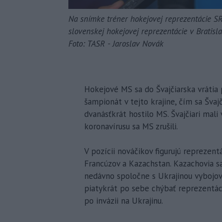
Na snímke tréner hokejovej reprezentácie S
slovenskej hokejovej reprezentácie v Bratisla
Foto: TASR - Jaroslav Novák
Hokejové MS sa do Švajčiarska vrátia 
šampionát v tejto krajine, čím sa Šva
dvanásťkrát hostilo MS. Švajčiari mali
koronavírusu sa MS zrušili.
V pozícii nováčikov figurujú reprezentá
Francúzov a Kazachstan. Kazachovia sa
nedávno spoločne s Ukrajinou vybojova
piatykrát po sebe chýbať reprezentáci
po invázii na Ukrajinu.