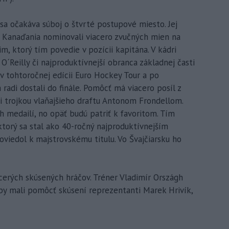
 sa očakáva súboj o štvrté postupové miesto. Jej
. Kanaďania nominovali viacero zvučných mien na
, ktorý tím povedie v pozícii kapitána. V kádri
O´Reilly či najproduktívnejší obranca základnej časti
v tohtoročnej edícii Euro Hockey Tour a po
radi dostali do finále. Pomôcť má viacero posíl z
trojkou vlaňajšieho draftu Antonom Frondellom.
 medailí, no opäť budú patriť k favoritom. Tím
torý sa stal ako 40-ročný najproduktívnejším
oviedol k majstrovskému titulu. Vo Švajčiarsku ho
cerých skúsených hráčov. Tréner Vladimír Országh
by mali pomôcť skúsení reprezentanti Marek Hrivík,