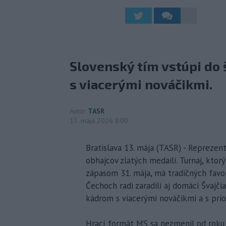
Slovenský tím vstúpi d
s viacerými nováčikmi.
Autor
TASR
13. mája 2026 8:00
Bratislava 13. mája (TASR) - Reprezent
obhajcov zlatých medailí. Turnaj, ktor
zápasom 31. mája, má tradičných favo
Čechoch radi zaradili aj domáci Švajč
kádrom s viacerými nováčikmi a s prio
Hrací formát MS sa nezmenil od roku 2