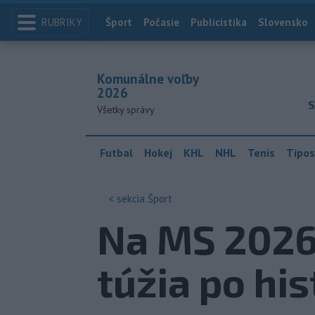
RUBRIKY
Index
Šport
Počasie
Publicistika
Slovensko
Komunálne voľby
2026
S
Všetky správy
Futbal
Hokej
KHL
NHL
Tenis
Tipos
< sekcia
Šport
Na MS 2026 
túžia po hi