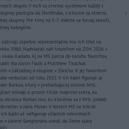
ných skupín. V nich sa stretnú systémom každý s
skupiny postúpia do štvrťfinále, v ktorom sa stretnú
7
j skupiny. Pre tímy na 5.-7. mieste sa turnaj skončí,
itnej kategórie.
zažívajú úspešnú reprezentačnú éru. Ich titul na
 roku 1960. Nadviazali naň triumfom na ZOH 2026 v
 rivala Kanadu. Aj na MS patria do okruhu favoritov,
kádri iba Justin Faulk a Matthew Tkachuk.
ím v základnej A-skupine v Zürichu. K jej favoritom
inále nedostali od roku 2022. V ich kádri figuruje aj
nder Barkov, ktorý v prebiehajúcej sezóne NHL
čiari snívajú o prvom titule majstrov sveta, ku
y obranca Roman Josi, ku ktorému sa z NHL pridali
erreiter a Janis Moser. V histórii MS sa trikrát
 V ich kádri už nefiguruje účastník rekordných
o v závere šampionátu uvedú do Siene slávy
HF).