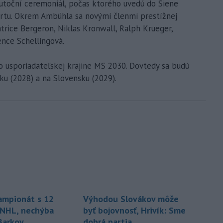
utoční ceremoniál, počas ktorého uvedú do Siene
ortu. Okrem Ambühla sa novými členmi prestížnej
trice Bergeron, Niklas Kronwall, Ralph Krueger,
ence Schellingová.
o usporiadateľskej krajine MS 2030. Dovtedy sa budú
u (2028) a na Slovensku (2029).
šampionát s 12
Výhodou Slovákov môže
 NHL, nechýba
byť bojovnosť, Hrivík: Sme
Barkov
dobrá partia