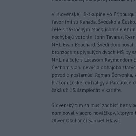
V „slovenskej“ B-skupine vo Fribourgu
favoritmi sú Kanada, Švédsko a Česko
čele s 19-ročným Macklinom Celebrinim
nechýbajú veteráni John Tavares, Ryan 
NHL Evan Bouchard. Švédi dominovali 
bronzoch z uplynulých dvoch MS by sa 
NHL na čele s Lucasom Raymondom či 
Čechom vlani nevyšla obhajoba zlatých
povedie nestarnúci Roman Červenka, k
hráčom českej extraligy a Pardubice d
čaká už 13. šampionát v kariére.
Slovenský tím sa musí zaobísť bez via
nominoval viacero nováčikov, ktorým 
Oliver Okuliar či Samuel Hlavaj.