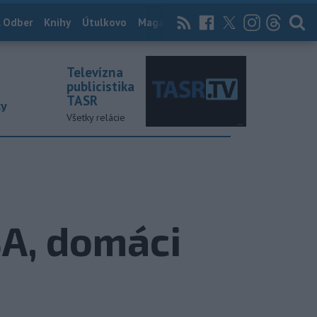
 Odber
Knihy
Útulkovo
Magazín
News Now
Archív
TASR
Televízna
publicistika
TASR
ky
Všetky relácie
SA, domáci