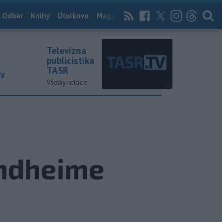
 Odber
Knihy
Útulkovo
Magazín
News Now
Archív
TASR
Televízna
publicistika
TASR
ky
Všetky relácie
ondheime