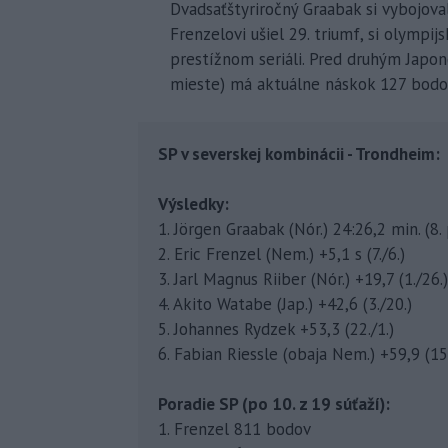
Dvadsaťštyriročný Graabak si vybojova
Frenzelovi ušiel 29. triumf, si olympi
prestížnom seriáli. Pred druhým Japo
mieste) má aktuálne náskok 127 bodo
SP v severskej kombinácii - Trondheim:
Výsledky:
1. Jörgen Graabak (Nór.) 24:26,2 min. (8.
2. Eric Frenzel (Nem.) +5,1 s (7./6.)
3. Jarl Magnus Riiber (Nór.) +19,7 (1./26.)
4. Akito Watabe (Jap.) +42,6 (3./20.)
5. Johannes Rydzek +53,3 (22./1.)
6. Fabian Riessle (obaja Nem.) +59,9 (15.
Poradie SP (po 10. z 19 súťaží):
1. Frenzel 811 bodov