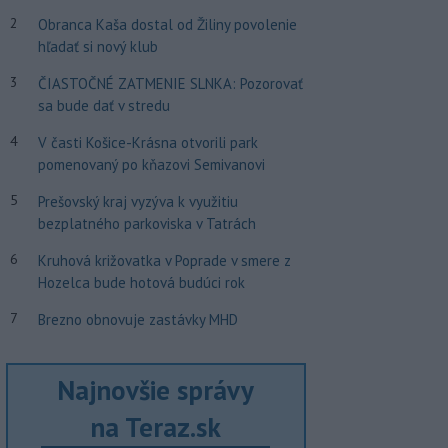
2
Obranca Kaša dostal od Žiliny povolenie
hľadať si nový klub
3
ČIASTOČNÉ ZATMENIE SLNKA: Pozorovať
sa bude dať v stredu
4
V časti Košice-Krásna otvorili park
pomenovaný po kňazovi Semivanovi
5
Prešovský kraj vyzýva k využitiu
bezplatného parkoviska v Tatrách
6
Kruhová križovatka v Poprade v smere z
Hozelca bude hotová budúci rok
7
Brezno obnovuje zastávky MHD
Najnovšie správy
na Teraz.sk