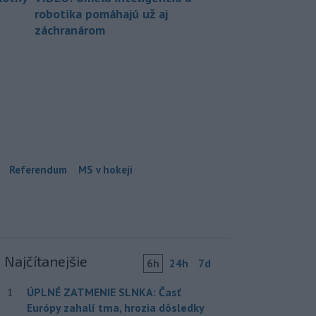
robotika pomáhajú už aj
záchranárom
Referendum
MS v hokeji
Najčítanejšie
6h
24h
7d
ÚPLNÉ ZATMENIE SLNKA: Časť
1
Európy zahalí tma, hrozia dôsledky