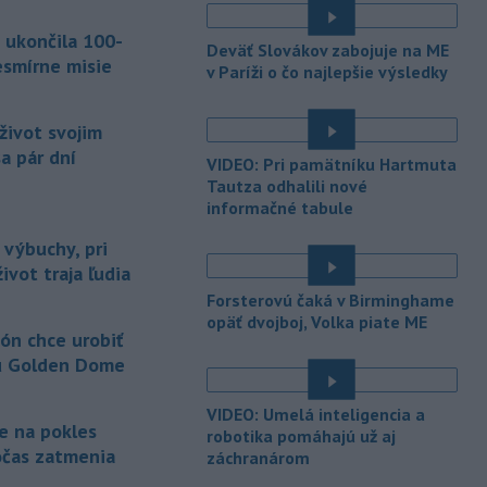
 ukončila 100-
-
Nemecká polícia v piatok
07:42
Deväť Slovákov zabojuje na ME
uviedla, že rozhodnutie pekárky,
esmírne misie
v Paríži o čo najlepšie výsledky
ktorá sa
vybrala navštíviť svojich
dvoch stálych zákazníkov - starší
život svojim
manželský pár - po tom, čo sa u nej
niekoľko dní neukázali, im
a pár dní
VIDEO: Pri pamätníku Hartmuta
pravdepodobne zachránilo život.
Tautza odhalili nové
informačné tabule
-
Ministerstvo obrany USA
07:12
plánuje tento rok dokončiť prvé
 výbuchy, pri
testy
protiraketového systému
ivot traja ľudia
Golden Dome (Zlatá kupola) a v roku
Forsterovú čaká v Birminghame
2027 uskutočniť letové skúšky.
opäť dvojboj, Volka piate ME
ón chce urobiť
-
Rokovania medzi Iránom a
07:09
u Golden Dome
Ománom o situácii v Hormuzskom
prielive
napredujú a Spojené štáty
VIDEO: Umelá inteligencia a
očakávajú, že dohoda bude uzavretá
je na pokles
robotika pomáhajú už aj
čoskoro, uviedol v piatok pre agentúru
očas zatmenia
záchranárom
Reuters nemenovaný americký
predstaviteľ, píše TASR.