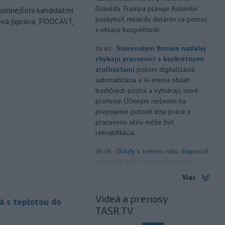
Donalda Trumpa plánuje Kolumbii
jsilnejšími kandidátmi
poskytnúť miliardu dolárov na pomoc
ová (správa, PODCAST,
v oblasti bezpečnosti.
-
Slovenským firmám naďalej
09:40
chýbajú pracovníci s konkrétnymi
zručnosťami
pričom digitalizácia,
automatizácia a AI menia obsah
tradičných pozícií a vytvárajú nové
profesie. Účinným riešením na
prepojenie potrieb trhu práce s
pracovnou silou môže byť
rekvalifikácia.
-
Úrady v tomto roku doposiaľ
09:09
potvrdili 241 prípadov nákazy
západonílskou horúčkou po celej
Viac
Európe. Uvádza to týždenná správa,
ktorú v piatok zverejnilo Európske
Videá a prenosy
á s teplotou do
centrum pre prevenciu a kontrolu
TASR TV
chorôb (ECDC).241 prípadov nákazy
západonílskou