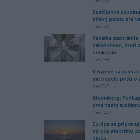
dnes 6:55
Šesťčlenná skupina
dňový pokus pre v
dnes 7:05
Pekárka zachránila 
zákazníkom, ktorí s
neukázali
dnes 7:44
V Kyjeve sa ozývali
metropole prišli o ž
dnes 7:17
Bloomberg: Pentag
prvé testy systém
dnes 7:15
Európa sa pripravu
výroby elektriny p
Slnka