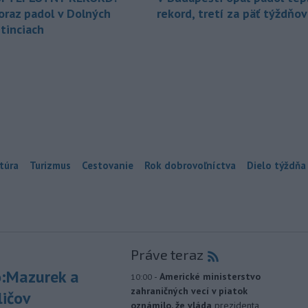
oraz padol v Dolných
rekord, tretí za päť týždňov
tinciach
túra
Turizmus
Cestovanie
Rok dobrovoľníctva
Dielo týždňa
Práve teraz
:Mazurek a
-
Americké ministerstvo
10:00
zahraničných vecí v piatok
ličov
oznámilo, že vláda
prezidenta