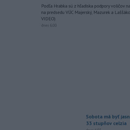
Podľa Hrabka sú z hľadiska podpory voličov na
na predsedu VÚC Majerský, Mazurek a Laššák
VIDEO)
dnes 6:00
Sobota má byť jasn
33 stupňov celzia