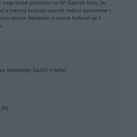
l svoje druhé prvenstvo vo SP. Napriek tomu, že
jský a svetový šampión upevnil vedúce postavenie v
ncom Akitom Watabem (v utorok finišoval na 4.
v.
 po skokanskej časti/2. v behu)
/9.)