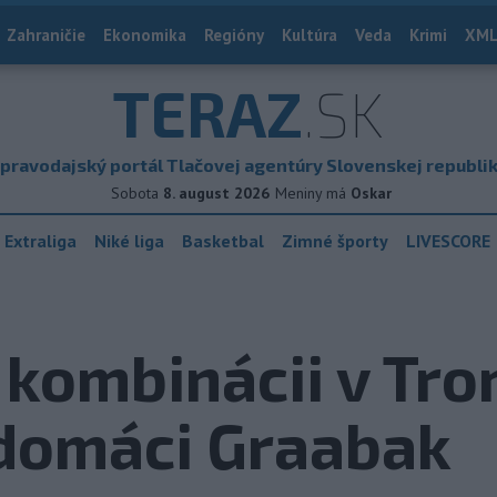
Zahraničie
Ekonomika
Regióny
Kultúra
Veda
Krimi
XML
TERAZ
.SK
pravodajský portál Tlačovej agentúry Slovenskej republi
Sobota
8. august 2026
Meniny má
Oskar
 Extraliga
Niké liga
Basketbal
Zimné športy
LIVESCORE
 kombinácii v Tr
 domáci Graabak