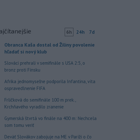
ajčítanejšie
6h
24h
7d
Obranca Kaša dostal od Žiliny povolenie
hľadať si nový klub
Slováci prehrali v semifinále s USA 2:5, o
bronz proti Fínsku
Afrika jednomyseľne podporila Infantina, víta
ospravedlnenie FIFA
Frličková do semifinále 100 m prek.,
Krchňavého vyradilo zranenie
Gymerská štvrtá vo finále na 400 m: Nechcela
som tomu veriť
Deväť Slovákov zabojuje na ME v Paríži o čo