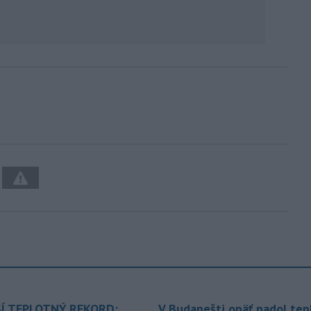
Í TEPLOTNÝ REKORD:
V Budapešti opäť padol tep