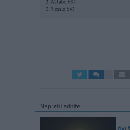
2. Watabe 684
3. Riessle 643
Neprehliadnite
ĎALŠ