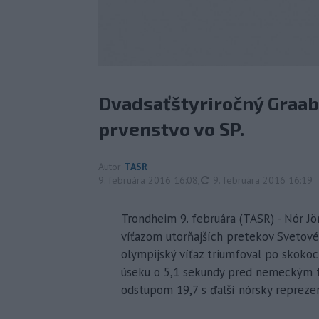
Dvadsaťštyriročný Graab
prvenstvo vo SP.
Autor
TASR
aktualizované
9. februára 2016 16:08
,
9. februára 2016 16:19
Trondheim 9. februára (TASR) - Nór J
víťazom utorňajších pretekov Svetové
olympijský víťaz triumfoval po skok
úseku o 5,1 sekundy pred nemeckým fa
odstupom 19,7 s ďalší nórsky reprezen