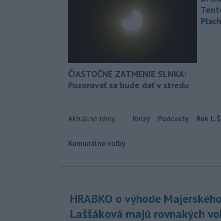
Tent
Plach
ČIASTOČNÉ ZATMENIE SLNKA:
Pozorovať sa bude dať v stredu
Aktuálne témy:
Kvízy
Podcasty
Rok Ľ.Š
Komunálne voľby
HRABKO o výhode Majerského
Laššáková majú rovnakých vo