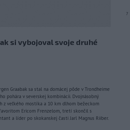
7
ak si vybojoval svoje druhé
örgen Graabak sa stal na domácej pôde v Trondheime
ho pohára v severskej kombinácii. Dvojnásobný
och z veľkého mostíka a 10 km dlhom bežeckom
voritom Ericom Frenzelom, tretí skončil s
tant a líder po skokanskej časti Jarl Magnus Riiber.