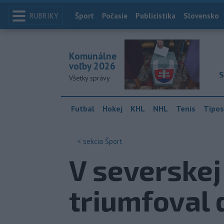
RUBRIKY
Index
Šport
Počasie
Publicistika
Slovensko
Komunálne
voľby 2026
S
Všetky správy
Futbal
Hokej
KHL
NHL
Tenis
Tipos
< sekcia
Šport
V severskej
triumfoval