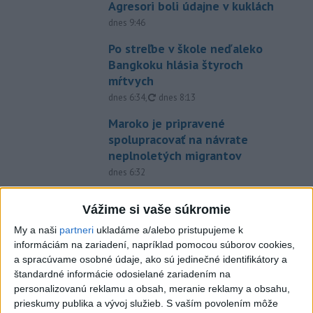
Agresori boli údajne v kuklách
dnes 9:46
Po streľbe v škole neďaleko
Bangkoku hlásia štyroch
mŕtvych
aktualizované
dnes 6:34
,
dnes 8:13
Maroko je pripravené
spolupracovať na návrate
neplnoletých migrantov
dnes 6:32
V Argentíne protestovali proti
Vážime si vaše súkromie
návrhu zákona o súkromnom
vlastníctve
My a naši
partneri
ukladáme a/alebo pristupujeme k
informáciám na zariadení, napríklad pomocou súborov cookies,
dnes 8:17
a spracúvame osobné údaje, ako sú jedinečné identifikátory a
V prípade zmiznutia študentov
štandardné informácie odosielané zariadením na
v Mexiku zatkli bývalého
personalizovanú reklamu a obsah, meranie reklamy a obsahu,
guvernéra
prieskumy publika a vývoj služieb.
S vaším povolením môže