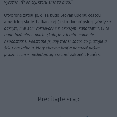
výrazne líši od tej, ktorú sme tu mali.“
Otvorené zatiaľ je, či sa bude Slovan uberať cestou
americkej školy, balkánskej či stredoeurópskej.
„Karty sú
odkryté, mal som rozhovory s niekoľkými kandidátmi. Či to
bude taká alebo onaká škola, je v tomto momente
nepodstatné. Podstatné je, aby tréner sadol do filozofie a
štýlu basketbalu, ktorý chceme hrať a ponúkať našim
priaznivcom v nasledujúcej sezóne,“
zakončil Rančík.
Prečítajte si aj: