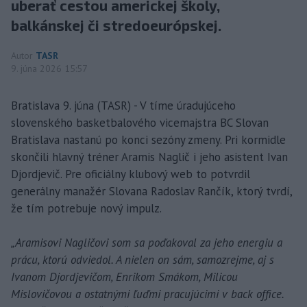
uberať cestou americkej školy,
balkánskej či stredoeurópskej.
Autor
TASR
9. júna 2026 15:57
Bratislava 9. júna (TASR) - V tíme úradujúceho
slovenského basketbalového vicemajstra BC Slovan
Bratislava nastanú po konci sezóny zmeny. Pri kormidle
skončili hlavný tréner Aramis Naglič i jeho asistent Ivan
Djordjevič. Pre oficiálny klubový web to potvrdil
generálny manažér Slovana Radoslav Rančík, ktorý tvrdí,
že tím potrebuje nový impulz.
„Aramisovi Nagličovi som sa poďakoval za jeho energiu a
prácu, ktorú odviedol. A nielen on sám, samozrejme, aj s
Ivanom Djordjevičom, Enrikom Smákom, Milicou
Mislovičovou a ostatnými ľuďmi pracujúcimi v back office.