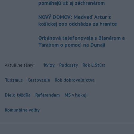
pomáhajú už aj záchranárom
NOVÝ DOMOV: Medveď Artur z
košickej zoo odchádza za hranice
Orbánová telefonovala s Blanárom a
Tarabom o pomoci na Dunaji
Aktuálne témy:
Kvízy
Podcasty
Rok Ľ.Štúra
Turizmus
Cestovanie
Rok dobrovoľníctva
Dielo týždňa
Referendum
MS v hokeji
Komunálne voľby