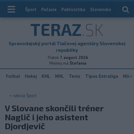
Index
Šport
Počasie
Publicistika
Slovensko
Zahranič
TERAZ
.SK
Spravodajský portál Tlačovej agentúry Slovenskej
republiky
Piatok
7. august 2026
Meniny má
Štefánia
Futbal
Hokej
KHL
NHL
Tenis
Tipos Extraliga
Niké 
< sekcia
Šport
V Slovane skončili tréner
Naglič i jeho asistent
Djordjevič