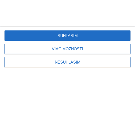
Šport
SÚHLASÍM
VIAC MOŽNOSTÍ
....
NESÚHLASÍM
....