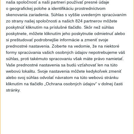
naša spoločnosť a naši partneri používať presné údaje
dnes 6:22
o geografickej polohe a identifikáciu prostredníctvom
Afrika jednomyseľne podporila
skenovania zariadenia. Súhlas s vyššie uvedeným spracúvaním
Infantina, víta ospravedlnenie
zo strany našej spoločnosti a našich 824 partnerov môžete
poskytnúť kliknutím na príslušné tlačidlo. Skôr než súhlas
FIFA
poskytnete, môžete kliknutím jeho poskytnutie odmietnuť alebo
dnes 6:18
si preštudovať podrobnejšie informácie a zmeniť svoje
Machata šiesty na stovke,
prednostné nastavenia.
Zoberte na vedomie, že na niektoré
formy spracúvania vašich osobných údajov nepotrebujeme váš
Gymerská postúpila do finále
súhlas, proti takémuto spracovaniu však máte právo namietať.
na 400 m
Vaše prednostné nastavenia sa budú vzťahovať len na túto
aktualizované
dnes 6:08
,
dnes 7:08
webovú lokalitu. Svoje nastavenia môžete kedykoľvek zmeniť
alebo svoj súhlas odvolať návratom na túto webovú stránku
Práve teraz
kliknutím na tlačidlo „Ochrana osobných údajov“ v dolnej časti
-
V stredu sa bude dať pozorovať čiastočné zatmenie Slnka
09:24
stránky.
i
maximum roja Perzeidy
Viac
Videá a prenosy TASR TV
Deväť Slovákov zabojuje na ME v Paríži