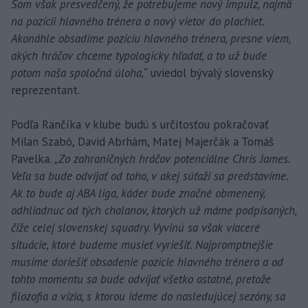
Som však presvedčený, že potrebujeme nový impulz, najmä
na pozícii hlavného trénera a nový vietor do plachiet.
Akonáhle obsadíme pozíciu hlavného trénera, presne viem,
akých hráčov chceme typologicky hľadať, a to už bude
potom naša spoločná úloha,“
uviedol bývalý slovenský
reprezentant.
Podľa Rančíka v klube budú s určitosťou pokračovať
Milan Szabó, David Abrhám, Matej Majerčák a Tomáš
Pavelka.
„Zo zahraničných hráčov potenciálne Chris James.
Veľa sa bude odvíjať od toho, v akej súťaži sa predstavíme.
Ak to bude aj ABA liga, káder bude značné obmenený,
odhliadnuc od tých chalanov, ktorých už máme podpísaných,
čiže celej slovenskej squadry. Vyvinú sa však viaceré
situácie, ktoré budeme musieť vyriešiť. Najpromptnejšie
musíme doriešiť obsadenie pozície hlavného trénera a od
tohto momentu sa bude odvíjať všetko ostatné, pretože
filozofia a vízia, s ktorou ideme do nasledujúcej sezóny, sa