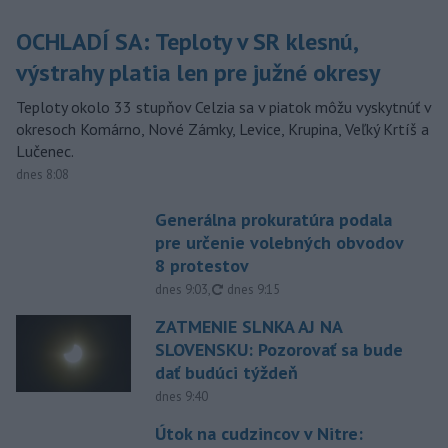
OCHLADÍ SA: Teploty v SR klesnú,
výstrahy platia len pre južné okresy
Teploty okolo 33 stupňov Celzia sa v piatok môžu vyskytnúť v
okresoch Komárno, Nové Zámky, Levice, Krupina, Veľký Krtíš a
Lučenec.
dnes 8:08
Generálna prokuratúra podala
pre určenie volebných obvodov
8 protestov
aktualizované
dnes 9:03
,
dnes 9:15
ZATMENIE SLNKA AJ NA
SLOVENSKU: Pozorovať sa bude
dať budúci týždeň
dnes 9:40
Útok na cudzincov v Nitre: