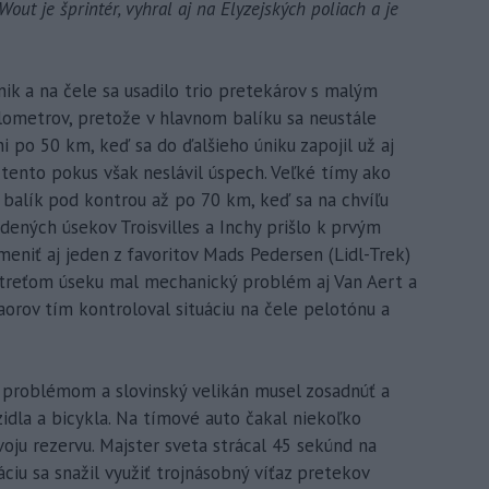
out je šprintér, vyhral aj na Elyzejských poliach a je
nik a na čele sa usadilo trio pretekárov s malým
lometrov, pretože v hlavnom balíku sa neustále
ni po 50 km, keď sa do ďalšieho úniku zapojil už aj
i tento pokus však neslávil úspech. Veľké tímy ako
i balík pod kontrou až po 70 km, keď sa na chvíľu
ždených úsekov Troisvilles a Inchy prišlo k prvým
eniť aj jeden z favoritov Mads Pedersen (Lidl-Trek)
a treťom úseku mal mechanický problém aj Van Aert a
orov tím kontroloval situáciu na čele pelotónu a
 problémom a slovinský velikán musel zosadnúť a
idla a bicykla. Na tímové auto čakal niekoľko
oju rezervu. Majster sveta strácal 45 sekúnd na
uáciu sa snažil využiť trojnásobný víťaz pretekov