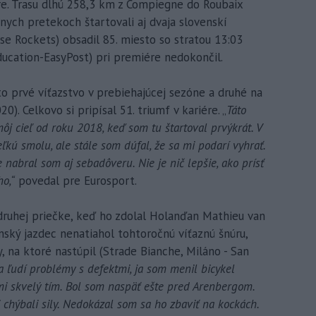
iére. Trasu dlhú 258,3 km z Compiegne do Roubaix
rnych pretekoch štartovali aj dvaja slovenskí
se Rockets) obsadil 85. miesto so stratou 13:03
ucation-EasyPost) pri premiére nedokončil.
to prvé víťazstvo v prebiehajúcej sezóne a druhé na
 Celkovo si pripísal 51. triumf v kariére. „
Táto
j cieľ od roku 2018, keď som tu štartoval prvýkrát. V
ľkú smolu, ale stále som dúfal, že sa mi podarí vyhrať.
 nabral som aj sebadôveru. Nie je nič lepšie, ako prísť
o,“
povedal pre Eurosport.
 druhej priečke, keď ho zdolal Holanďan Mathieu van
nský jazdec nenatiahol tohtoročnú víťaznú šnúru,
, na ktoré nastúpil (Strade Bianche, Miláno - San
 ľudí problémy s defektmi, ja som menil bicykel
 mi skvelý tím. Bol som naspäť ešte pred Arenbergom.
chýbali sily. Nedokázal som sa ho zbaviť na kockách.