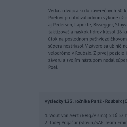
Vedúca dvojica si do záverečných 30 k
Poelovi po obdivuhodnom výkone už nezo
aj Pedersen, Laporte, Bissegger, Stuyv
taktizovať a náskok lídrov klesol 18 k
útok na poslednom päťhviezdičkovom ú
súpera nestriasol. V závere sa už nič 
velodróme v Roubaix. Z prvej pozície i
záveru a svojím nástupom nedal súpero
Poel.
výsledky 123. ročníka Paríž - Roubaix 
1. Wout van Aert (Belg./Visma) 5:16:52 h
2. Tadej Pogačar (Slovin./SAE Team Emir