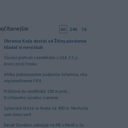
ajčítanejšie
6h
24h
7d
Obranca Kaša dostal od Žiliny povolenie
hľadať si nový klub
Slováci prehrali v semifinále s USA 2:5, o
bronz proti Fínsku
Afrika jednomyseľne podporila Infantina, víta
ospravedlnenie FIFA
Frličková do semifinále 100 m prek.,
Krchňavého vyradilo zranenie
Gymerská štvrtá vo finále na 400 m: Nechcela
som tomu veriť
Deväť Slovákov zabojuje na ME v Paríži o čo