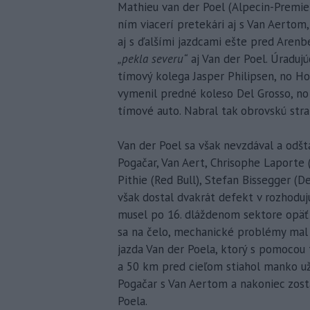
Mathieu van der Poel (Alpecin-Premier
ním viacerí pretekári aj s Van Aertom
aj s ďalšími jazdcami ešte pred Aren
„pekla severu“
aj Van der Poel. Úraduj
tímový kolega Jasper Philipsen, no H
vymenil predné koleso Del Grosso, no
tímové auto. Nabral tak obrovskú str
Van der Poel sa však nevzdával a odšta
Pogačar, Van Aert, Chrisophe Laporte 
Pithie (Red Bull), Stefan Bissegger (D
však dostal dvakrát defekt v rozhodujú
musel po 16. dláždenom sektore opäť m
sa na čelo, mechanické problémy mal a
jazda Van der Poela, ktorý s pomocou
a 50 km pred cieľom stiahol manko už
Pogačar s Van Aertom a nakoniec zost
Poela.