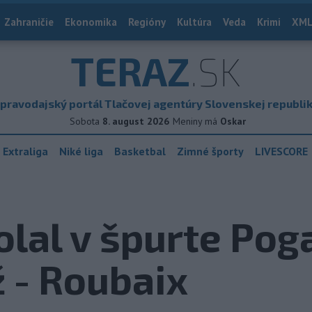
Zahraničie
Ekonomika
Regióny
Kultúra
Veda
Krimi
XML
TERAZ
.SK
pravodajský portál Tlačovej agentúry Slovenskej republi
Sobota
8. august 2026
Meniny má
Oskar
 Extraliga
Niké liga
Basketbal
Zimné športy
LIVESCORE
olal v špurte Pog
ž - Roubaix