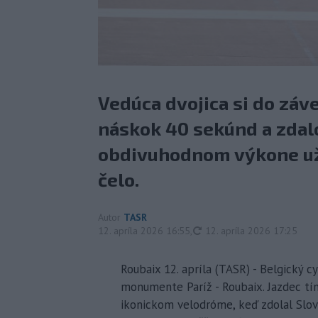
Vedúca dvojica si do záv
náskok 40 sekúnd a zdalo
obdivuhodnom výkone už 
čelo.
Autor
TASR
aktualizované
12. apríla 2026 16:55
,
12. apríla 2026 17:25
Roubaix 12. apríla (TASR) - Belgický 
monumente Paríž - Roubaix. Jazdec tím
ikonickom velodróme, keď zdolal Slov