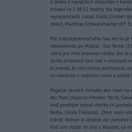
si jedno z najväčších víťazstiev v kar
zvládol za 5:16:52 hodiny. Na legendá
reprezentanti. Lukáš Kubiš (Unibet Ro
minút, Matthias Schwarzbacher (EF Ed
Pre tridsaťjedenročného Van Aerta je 
monumente po Miláno - San Remo (2020).
výhra pre mňa znamená všetko. Bol to mô
týchto pretekoch som mal v minulosti ve
Je pravda, že som trochu pochyboval, ale
na velodróm s majstrom sveta a zdolať h
Pogačar skončil rovnako ako vlani na
der Poel (Alpecin-Premier Tech). Slovi
keď predtým vyhral všetky tri preteky
Remo, Okolo Flámska).
„Dnes malo veľa
trikrát. Nebolo to ideálne, ale pomohol
Keď som zostal na čele s Woutom, už mi 