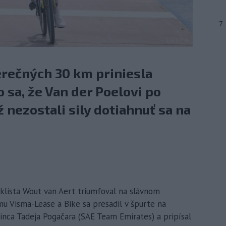
7
erečných 30 km priniesla
 sa, že Van der Poelovi po
nezostali sily dotiahnuť sa na
cyklista Wout van Aert triumfoval na slávnom
u Visma-Lease a Bike sa presadil v špurte na
inca Tadeja Pogačara (SAE Team Emirates) a pripísal