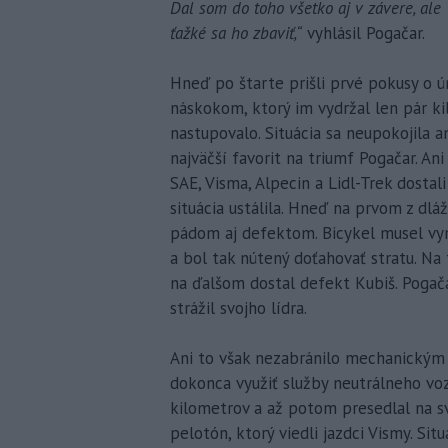
Dal som do toho všetko aj v závere, ale W
ťažké sa ho zbaviť,“
vyhlásil Pogačar.
Hneď po štarte prišli prvé pokusy o ú
náskokom, ktorý im vydržal len pár ki
nastupovalo. Situácia sa neupokojila a
najväčší favorit na triumf Pogačar. An
SAE, Visma, Alpecin a Lidl-Trek dostal
situácia ustálila. Hneď na prvom z dlá
pádom aj defektom. Bicykel musel vym
a bol tak nútený doťahovať stratu. N
na ďalšom dostal defekt Kubiš. Pogača
strážil svojho lídra.
Ani to však nezabránilo mechanickým
dokonca využiť služby neutrálneho voz
kilometrov a až potom presedlal na sv
pelotón, ktorý viedli jazdci Vismy. Sit