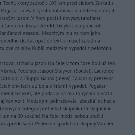
 Tech), ktorý zaútočil 103 km pred cieľom. Zostali s
, Pogačar sa však rýchlo doťahoval a medzeru dolepil
berským lesom. V ňom pocítil nevyspytateľnosť
úci šampión dostal defekt, bicykel mu ponúkol
olanďanovi nesedel. Medzitým mu na tom jeho
 onedlho dostal opäť defekt a musel čakať na
atu dve minúty. Kubiš medzitým vypadol z pelotónu.
rtoval stíhaciu jazdu. Na čele v tom čase boli už len
(Visma), Pedersen, Jasper Stuyven (Soudal), Laurence
ecathlon) a Filippo Ganna (Ineos). Taliansky pretekár
cich chvíľach a z boja o triumf vypadol. Pogačar
eniť bicykel, ale podarilo sa mu to rýchlo a vrátil
j Van Aert. Medzitým pokračovala „zbesilá“ stíhacia
 tímových kolegov prebiehal skupinku za skupinkou
 len na 30 sekúnd. Na čele medzi sebou útočili
ali vpredu sami. Pedersen spadol do skupiny Van der