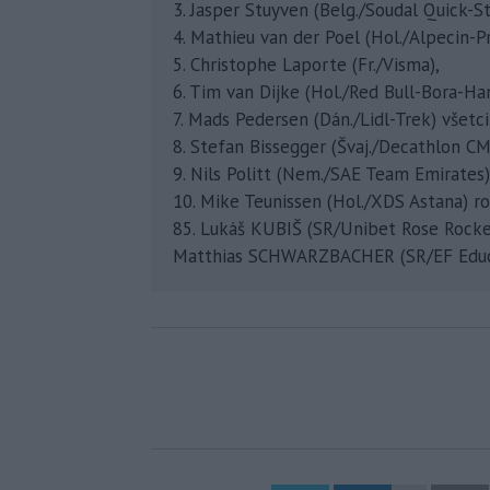
3. Jasper Stuyven (Belg./Soudal Quick-S
4. Mathieu van der Poel (Hol./Alpecin-P
5. Christophe Laporte (Fr./Visma),
6. Tim van Dijke (Hol./Red Bull-Bora-Ha
7. Mads Pedersen (Dán./Lidl-Trek) všetci
8. Stefan Bissegger (Švaj./Decathlon C
9. Nils Politt (Nem./SAE Team Emirates)
10. Mike Teunissen (Hol./XDS Astana) rov
85. Lukáš KUBIŠ (SR/Unibet Rose Rocke
Matthias SCHWARZBACHER (SR/EF Educa