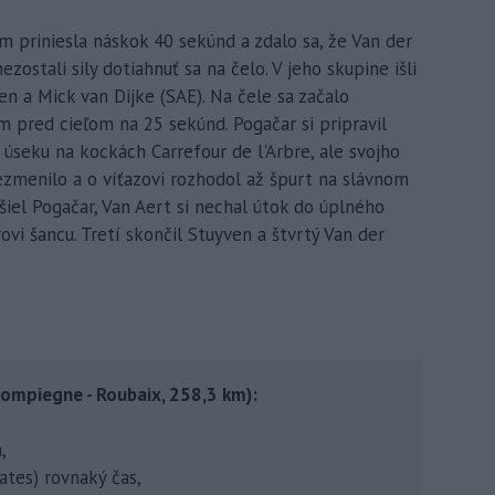
m priniesla náskok 40 sekúnd a zdalo sa, že Van der
stali sily dotiahnuť sa na čelo. V jeho skupine išli
en a Mick van Dijke (SAE). Na čele sa začalo
m pred cieľom na 25 sekúnd. Pogačar si pripravil
seku na kockách Carrefour de l'Arbre, ale svojho
nezmenilo a o víťazovi rozhodol až špurt na slávnom
šiel Pogačar, Van Aert si nechal útok do úplného
vi šancu. Tretí skončil Stuyven a štvrtý Van der
(Compiegne - Roubaix, 258,3 km):
,
ates) rovnaký čas,