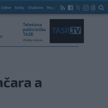
 Odber
Knihy
Útulkovo
Magazín
News Now
Archív
TASR
Televízna
publicistika
TASR
ky
Všetky relácie
ačara a