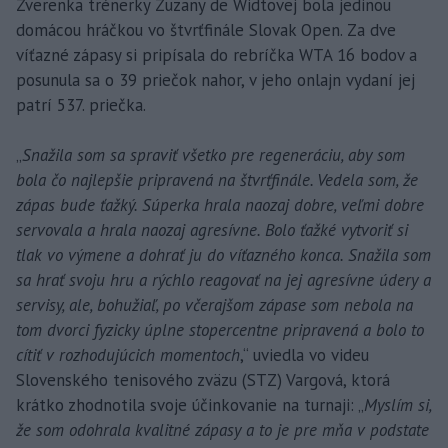
Zverenka trénerky Zuzany de Widtovej bola jedinou
domácou hráčkou vo štvrťfinále Slovak Open. Za dve
víťazné zápasy si pripísala do rebríčka WTA 16 bodov a
posunula sa o 39 priečok nahor, v jeho onlajn vydaní jej
patrí 537. priečka.
„
Snažila som sa spraviť všetko pre regeneráciu, aby som
bola čo najlepšie pripravená na štvrťfinále. Vedela som, že
zápas bude ťažký. Súperka hrala naozaj dobre, veľmi dobre
servovala a hrala naozaj agresívne. Bolo ťažké vytvoriť si
tlak vo výmene a dohrať ju do víťazného konca. Snažila som
sa hrať svoju hru a rýchlo reagovať na jej agresívne údery a
servisy, ale, bohužiaľ, po včerajšom zápase som nebola na
tom dvorci fyzicky úplne stopercentne pripravená a bolo to
cítiť v rozhodujúcich momentoch
,“ uviedla vo videu
Slovenského tenisového zväzu (STZ) Vargová, ktorá
krátko zhodnotila svoje účinkovanie na turnaji: „
Myslím si,
že som odohrala kvalitné zápasy a to je pre mňa v podstate