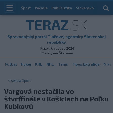
Index
Šport
Počasie
Publicistika
Slovensko
Zahranič
TERAZ
.SK
Spravodajský portál Tlačovej agentúry Slovenskej
republiky
Piatok
7. august 2026
Meniny má
Štefánia
Futbal
Hokej
KHL
NHL
Tenis
Tipos Extraliga
Niké 
< sekcia
Šport
Vargová nestačila vo
štvrťfinále v Košiciach na Poľku
Kubkovú