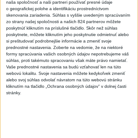
naša spoločnosť a naši partneri používať presné údaje
Práve teraz
o geografickej polohe a identifikáciu prostredníctvom
skenovania zariadenia. Súhlas s vyššie uvedeným spracúvaním
-
Talianska polícia oznámila, že rozbila sieť prevádzačov,
06:02
zo strany našej spoločnosti a našich 824 partnerov môžete
ktorí z Alžírska dopravovali migrantov na ostrov Sardínia. Pri raziách
poskytnúť kliknutím na príslušné tlačidlo. Skôr než súhlas
zatkla osem ľudí, informuje TASR podľa správy agentúry AFP.
poskytnete, môžete kliknutím jeho poskytnutie odmietnuť alebo
si preštudovať podrobnejšie informácie a zmeniť svoje
Viac
prednostné nastavenia.
Zoberte na vedomie, že na niektoré
Videá a prenosy TASR TV
formy spracúvania vašich osobných údajov nepotrebujeme váš
súhlas, proti takémuto spracovaniu však máte právo namietať.
Deväť Slovákov zabojuje na ME v Paríži
Vaše prednostné nastavenia sa budú vzťahovať len na túto
o čo najlepšie výsledky
webovú lokalitu. Svoje nastavenia môžete kedykoľvek zmeniť
alebo svoj súhlas odvolať návratom na túto webovú stránku
kliknutím na tlačidlo „Ochrana osobných údajov“ v dolnej časti
Viac
stránky.
Najčítanejšie
6h
24h
7d
Kruhová križovatka v Poprade v smere z
1
Hozelca bude hotová budúci rok