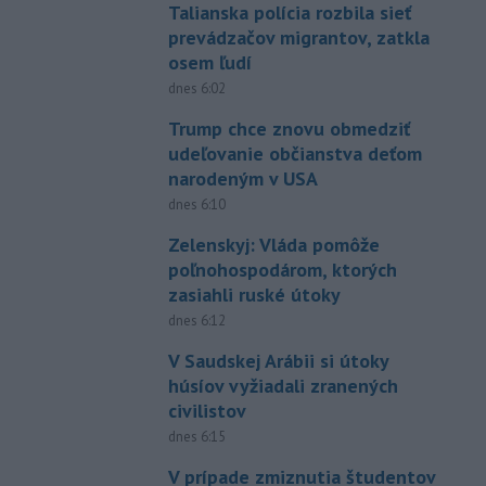
Talianska polícia rozbila sieť
prevádzačov migrantov, zatkla
osem ľudí
dnes 6:02
Trump chce znovu obmedziť
udeľovanie občianstva deťom
narodeným v USA
dnes 6:10
Zelenskyj: Vláda pomôže
poľnohospodárom, ktorých
zasiahli ruské útoky
dnes 6:12
V Saudskej Arábii si útoky
húsíov vyžiadali zranených
civilistov
dnes 6:15
V prípade zmiznutia študentov