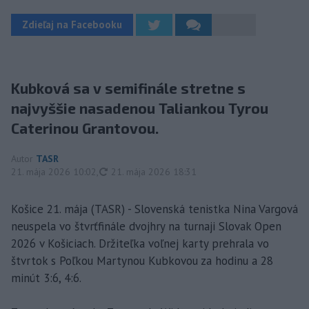
Zdieľaj na Facebooku
Kubková sa v semifinále stretne s
najvyššie nasadenou Taliankou Tyrou
Caterinou Grantovou.
Autor
TASR
aktualizované
21. mája 2026 10:02
,
21. mája 2026 18:31
Košice 21. mája (TASR) - Slovenská tenistka Nina Vargová
neuspela vo štvrťfinále dvojhry na turnaji Slovak Open
2026 v Košiciach. Držiteľka voľnej karty prehrala vo
štvrtok s Poľkou Martynou Kubkovou za hodinu a 28
minút 3:6, 4:6.