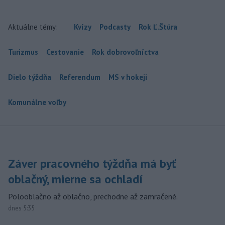
Aktuálne témy:
Kvízy
Podcasty
Rok Ľ.Štúra
Turizmus
Cestovanie
Rok dobrovoľníctva
Dielo týždňa
Referendum
MS v hokeji
Komunálne voľby
Záver pracovného týždňa má byť
oblačný, mierne sa ochladí
Polooblačno až oblačno, prechodne až zamračené.
dnes 5:35