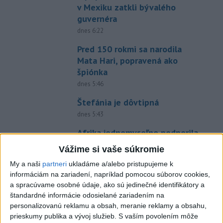
v Mexiku zatkli bývalého
guvernéra
dnes 6:22
Pred 150 rokmi sa narodila
Mata Hari, popravená ako
špiónka
dnes 5:46
Štefánia je dôvtipná
dnes 5:43
Afrika jednomyseľne podporila
Infantina, víta ospravedlnenie
Vážime si vaše súkromie
FIFA
My a naši
partneri
ukladáme a/alebo pristupujeme k
dnes 6:18
informáciám na zariadení, napríklad pomocou súborov cookies,
Twente deklasovalo DAC 6:0 v
a spracúvame osobné údaje, ako sú jedinečné identifikátory a
štandardné informácie odosielané zariadením na
prvom zápase 3. predkola
personalizovanú reklamu a obsah, meranie reklamy a obsahu,
aktualizované
včera 22:03
,
dnes 6:00
prieskumy publika a vývoj služieb.
S vaším povolením môže