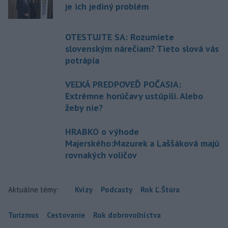
je ich jediný problém
OTESTUJTE SA: Rozumiete
slovenským nárečiam? Tieto slová vás
potrápia
VEĽKÁ PREDPOVEĎ POČASIA:
Extrémne horúčavy ustúpili. Alebo
žeby nie?
HRABKO o výhode
Majerského:Mazurek a Laššáková majú
rovnakých voličov
Aktuálne témy:
Kvízy
Podcasty
Rok Ľ.Štúra
Turizmus
Cestovanie
Rok dobrovoľníctva