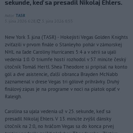
sekunde, keď sa presadil Nikolaj Ehlers.
Autor
TASR
aktualizované
3. júna 2026 6:28
,
3. júna 2026 8:55
New York 3. júna (TASR) - Hokejisti Vegas Golden Knights
zvíťazili v prvom finále o Stanleyho pohár v zámorskej
NHL na ľade Caroliny Hurricanes 5:4 a v sérii sa ujali
vedenia 1:0. O triumfe hostí rozhodol v 57. minúte český
útočník Tomáš Hertl. Shea Theodore si pripísal na konto
gól a dve asistencie, ďalší obranca Brayden McNabb
zaznamenal v drese Vegas tri gólové prihrávky. Druhý
finálový zápas je na programe v noci na piatok opäť v
Raleigh.
Carolina sa ujala vedenia už v 25. sekunde, keď sa
presadil Nikolaj Ehlers. V 13. minúte zvýšil dánsky
útočník na 2:0, no hráčom Vegas sa do konca prvej