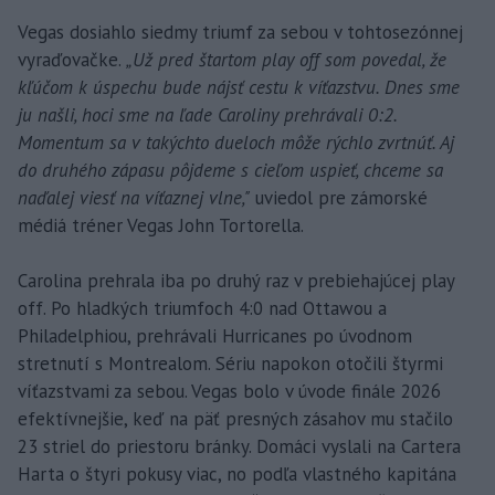
Vegas dosiahlo siedmy triumf za sebou v tohtosezónnej
vyraďovačke.
„Už pred štartom play off som povedal, že
kľúčom k úspechu bude nájsť cestu k víťazstvu. Dnes sme
ju našli, hoci sme na ľade Caroliny prehrávali 0:2.
Momentum sa v takýchto dueloch môže rýchlo zvrtnúť. Aj
do druhého zápasu pôjdeme s cieľom uspieť, chceme sa
naďalej viesť na víťaznej vlne,"
uviedol pre zámorské
médiá tréner Vegas John Tortorella.
Carolina prehrala iba po druhý raz v prebiehajúcej play
off. Po hladkých triumfoch 4:0 nad Ottawou a
Philadelphiou, prehrávali Hurricanes po úvodnom
stretnutí s Montrealom. Sériu napokon otočili štyrmi
víťazstvami za sebou. Vegas bolo v úvode finále 2026
efektívnejšie, keď na päť presných zásahov mu stačilo
23 striel do priestoru bránky. Domáci vyslali na Cartera
Harta o štyri pokusy viac, no podľa vlastného kapitána