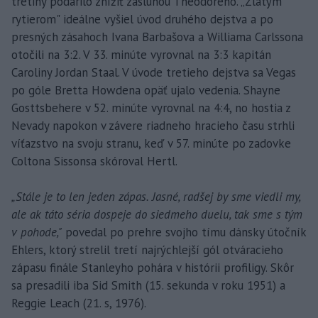
tretiny podarilo znížiť zásluhou Theodoreho. „Zlatým
rytierom" ideálne vyšiel úvod druhého dejstva a po
presných zásahoch Ivana Barbašova a Williama Carlssona
otočili na 3:2. V 33. minúte vyrovnal na 3:3 kapitán
Caroliny Jordan Staal. V úvode tretieho dejstva sa Vegas
po góle Bretta Howdena opäť ujalo vedenia. Shayne
Gosttsbehere v 52. minúte vyrovnal na 4:4, no hostia z
Nevady napokon v závere riadneho hracieho času strhli
víťazstvo na svoju stranu, keď v 57. minúte po zadovke
Coltona Sissonsa skóroval Hertl.
„Stále je to len jeden zápas. Jasné, radšej by sme viedli my,
ale ak táto séria dospeje do siedmeho duelu, tak sme s tým
v pohode,"
povedal po prehre svojho tímu dánsky útočník
Ehlers, ktorý strelil tretí najrýchlejší gól otváracieho
zápasu finále Stanleyho pohára v histórii profiligy. Skôr
sa presadili iba Sid Smith (15. sekunda v roku 1951) a
Reggie Leach (21. s, 1976).