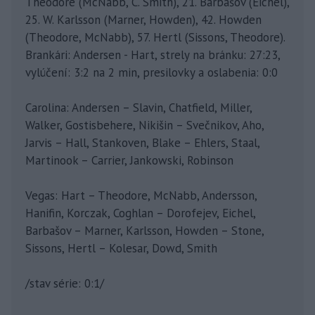
Theodore (McNabb, C. Smith), 21. Barbašov (Eichel),
25. W. Karlsson (Marner, Howden), 42. Howden
(Theodore, McNabb), 57. Hertl (Sissons, Theodore).
Brankári: Andersen - Hart, strely na bránku: 27:23,
vylúčení: 3:2 na 2 min, presilovky a oslabenia: 0:0
Carolina: Andersen – Slavin, Chatfield, Miller,
Walker, Gostisbehere, Nikišin – Svečnikov, Aho,
Jarvis – Hall, Stankoven, Blake – Ehlers, Staal,
Martinook – Carrier, Jankowski, Robinson
Vegas: Hart – Theodore, McNabb, Andersson,
Hanifin, Korczak, Coghlan – Dorofejev, Eichel,
Barbašov – Marner, Karlsson, Howden – Stone,
Sissons, Hertl – Kolesar, Dowd, Smith
/stav série: 0:1/