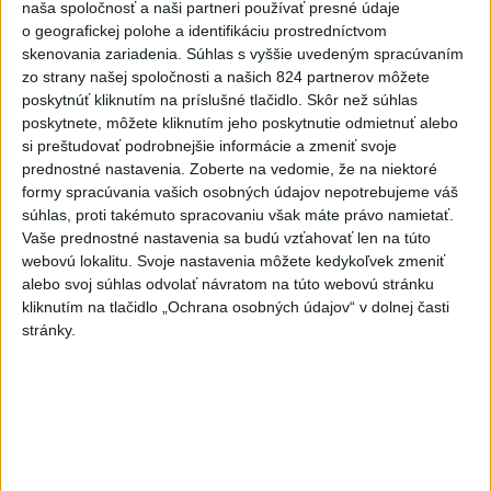
Šaško chce v krátkom čase predstaviť
naša spoločnosť a naši partneri používať presné údaje
o geografickej polohe a identifikáciu prostredníctvom
riešenie pre záchrankový tender
skenovania zariadenia. Súhlas s vyššie uvedeným spracúvaním
Šéf rezortu zároveň potvrdil, že nové klimatizácie, do ktorých
zo strany našej spoločnosti a našich 824 partnerov môžete
investovalo ministerstvo, sa postupne inštalujú do nemocníc.
poskytnúť kliknutím na príslušné tlačidlo. Skôr než súhlas
poskytnete, môžete kliknutím jeho poskytnutie odmietnuť alebo
dnes 11:58
si preštudovať podrobnejšie informácie a zmeniť svoje
prednostné nastavenia.
Zoberte na vedomie, že na niektoré
DOČKALI SME SA: Uplynulá noc
formy spracúvania vašich osobných údajov nepotrebujeme váš
bola najchladnejšia za posledné
súhlas, proti takémuto spracovaniu však máte právo namietať.
týždne
Vaše prednostné nastavenia sa budú vzťahovať len na túto
dnes 10:27
webovú lokalitu. Svoje nastavenia môžete kedykoľvek zmeniť
alebo svoj súhlas odvolať návratom na túto webovú stránku
Chlapec obvinený zo streľby v
kliknutím na tlačidlo „Ochrana osobných údajov“ v dolnej časti
Thajsku sledoval násilný obsah
stránky.
online
dnes 12:01
Gardy neotvoria Hormuzský
prieliv, kým USA neprijmú
podmienky Teheránu
dnes 12:25