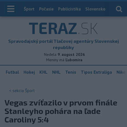
Index
Šport
Počasie
Publicistika
Slovensko
Zahranič
TERAZ
.SK
Spravodajský portál Tlačovej agentúry Slovenskej
republiky
Nedela
9. august 2026
Meniny má
Ľubomíra
Futbal
Hokej
KHL
NHL
Tenis
Tipos Extraliga
Niké 
< sekcia
Šport
Vegas zvíťazilo v prvom finále
Stanleyho pohára na ľade
Caroliny 5:4