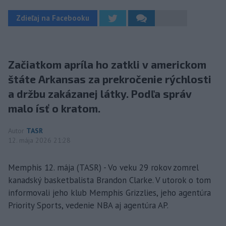
Zdieľaj na Facebooku
Začiatkom apríla ho zatkli v americkom
štáte Arkansas za prekročenie rýchlosti
a držbu zakázanej látky. Podľa správ
malo ísť o kratom.
Autor
TASR
12. mája 2026 21:28
Memphis 12. mája (TASR) - Vo veku 29 rokov zomrel
kanadský basketbalista Brandon Clarke. V utorok o tom
informovali jeho klub Memphis Grizzlies, jeho agentúra
Priority Sports, vedenie NBA aj agentúra AP.