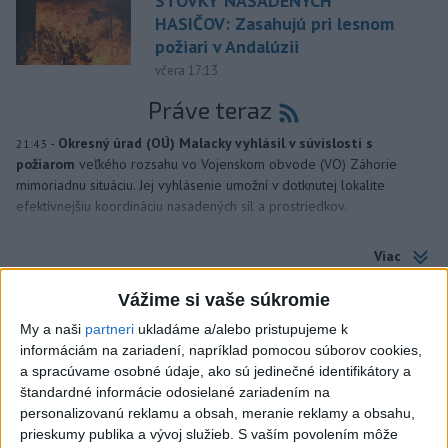
STOVKY NASADENÝCH
HASIČOV: Zasahujú pri lesnom
požiari v Andalúzii
včera 17:13
Práve teraz
-
Okresný úrad (OÚ) Malacky vyhlásil v súvislosti s
21:43
požiarom
veľkého rozsahu vo Vojenskom obvode (VO) Záhorie
mimoriadnu situáciu. Jej vyhlásenie umožní v dotknutej lokalite
efektívnejšiu koordináciu nasadených síl a prostriedkov.
Viac
Videá a prenosy TASR TV
Vážime si vaše súkromie
Deväť Slovákov zabojuje na ME v Paríži
My a naši
partneri
ukladáme a/alebo pristupujeme k
o čo najlepšie výsledky
informáciám na zariadení, napríklad pomocou súborov cookies,
a spracúvame osobné údaje, ako sú jedinečné identifikátory a
štandardné informácie odosielané zariadením na
Viac
personalizovanú reklamu a obsah, meranie reklamy a obsahu,
Najčítanejšie
prieskumy publika a vývoj služieb.
S vaším povolením môže