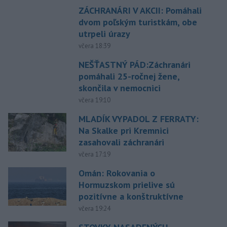
ZÁCHRANÁRI V AKCII: Pomáhali
dvom poľským turistkám, obe
utrpeli úrazy
včera 18:39
NEŠŤASTNÝ PÁD:Záchranári
pomáhali 25-ročnej žene,
skončila v nemocnici
včera 19:10
MLADÍK VYPADOL Z FERRATY:
Na Skalke pri Kremnici
zasahovali záchranári
včera 17:19
Omán: Rokovania o
Hormuzskom prielive sú
pozitívne a konštruktívne
včera 19:24