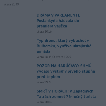
včera 21:39
DRÁMA V PARLAMENTE:
Poslankyňa hádzala do
premiéra vajíčka
včera 20:16
Typ dronu, ktorý vybuchol v
Bulharsku, využíva ukrajinská
armáda
aktualizované
včera 18:43
,
včera 19:29
POZOR NA HARÚČAVY: SHMÚ
vydalo výstrahy prvého stupňa
pred teplom
včera 19:28
SMRŤ V HORÁCH: V Západných
Tatrách zomrel 76-ročný turista
včera 20:04