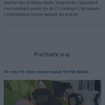
roztrhol ľavú Achillovu šľachu. Zranenia ho v uplynulých
troch sezónach pustili len do 72 z možných 246 zápasov,
v prebiehajúcej sezóne nastúpil iba dvakrát.
Prečítajte si aj:
Vo veku 93 rokov zomrel maliar Štefan Bubán