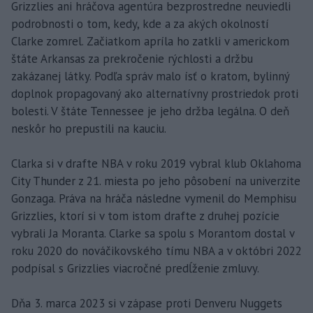
Grizzlies ani hráčova agentúra bezprostredne neuviedli
podrobnosti o tom, kedy, kde a za akých okolností
Clarke zomrel. Začiatkom apríla ho zatkli v americkom
štáte Arkansas za prekročenie rýchlosti a držbu
zakázanej látky. Podľa správ malo ísť o kratom, bylinný
doplnok propagovaný ako alternatívny prostriedok proti
bolesti. V štáte Tennessee je jeho držba legálna. O deň
neskôr ho prepustili na kauciu.
Clarka si v drafte NBA v roku 2019 vybral klub Oklahoma
City Thunder z 21. miesta po jeho pôsobení na univerzite
Gonzaga. Práva na hráča následne vymenil do Memphisu
Grizzlies, ktorí si v tom istom drafte z druhej pozície
vybrali Ja Moranta. Clarke sa spolu s Morantom dostal v
roku 2020 do nováčikovského tímu NBA a v októbri 2022
podpísal s Grizzlies viacročné predĺženie zmluvy.
Dňa 3. marca 2023 si v zápase proti Denveru Nuggets