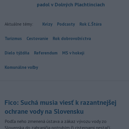
padol v Dolných Plachtinciach
Aktuálne témy:
Kvízy
Podcasty
Rok Ľ.Štúra
Turizmus
Cestovanie
Rok dobrovoľníctva
Dielo týždňa
Referendum
MS v hokeji
Komunálne voľby
Fico: Suchá musia viesť k razantnejšej
ochrane vody na Slovensku
Podľa neho zmenená ústava a zákaz vývozu vody zo
Slovenska do zahraničia potrubím či cisternami nestačí.