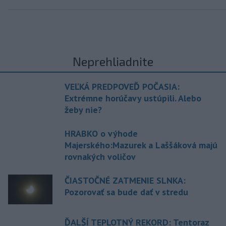
Neprehliadnite
VEĽKÁ PREDPOVEĎ POČASIA:
Extrémne horúčavy ustúpili. Alebo
žeby nie?
HRABKO o výhode
Majerského:Mazurek a Laššáková majú
rovnakých voličov
ČIASTOČNÉ ZATMENIE SLNKA:
Pozorovať sa bude dať v stredu
ĎALŠÍ TEPLOTNÝ REKORD: Tentoraz