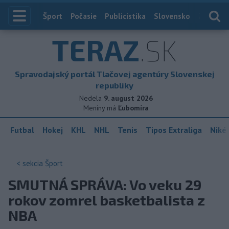
Index
Šport
Počasie
Publicistika
Slovensko
Zahranič
TERAZ
.SK
Spravodajský portál Tlačovej agentúry Slovenskej
republiky
Nedela
9. august 2026
Meniny má
Ľubomíra
Futbal
Hokej
KHL
NHL
Tenis
Tipos Extraliga
Niké 
< sekcia
Šport
SMUTNÁ SPRÁVA: Vo veku 29
rokov zomrel basketbalista z
NBA