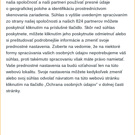
naša spoločnosť a naši partneri používať presné údaje
6h
24h
7d
o geografickej polohe a identifikáciu prostredníctvom
skenovania zariadenia. Súhlas s vyššie uvedeným spracúvaním
DRÁMA V PARLAMENTE: Poslankyňa
1
zo strany našej spoločnosti a našich 824 partnerov môžete
hádzala do premiéra vajíčka
poskytnúť kliknutím na príslušné tlačidlo. Skôr než súhlas
poskytnete, môžete kliknutím jeho poskytnutie odmietnuť alebo
si preštudovať podrobnejšie informácie a zmeniť svoje
2
Kúpele Brusno pripravujú 19. ročník festivalu Jozefa
prednostné nastavenia.
Zoberte na vedomie, že na niektoré
Bednárika
formy spracúvania vašich osobných údajov nepotrebujeme váš
súhlas, proti takémuto spracovaniu však máte právo namietať.
3
SMRŤ V HORÁCH: V Západných Tatrách zomrel 76-ročný
Vaše prednostné nastavenia sa budú vzťahovať len na túto
turista
webovú lokalitu. Svoje nastavenia môžete kedykoľvek zmeniť
alebo svoj súhlas odvolať návratom na túto webovú stránku
4
Do Bulharska vnikol dron a vybuchol v blízkosti hraníc s
kliknutím na tlačidlo „Ochrana osobných údajov“ v dolnej časti
Rumunskom
stránky.
5
Očovská folklórna hruda tradične privítala domáce
folklórne kolektívy
6
V blízkosti Vojenského technického a skúšobného ústavu
Záhorie HORÍ