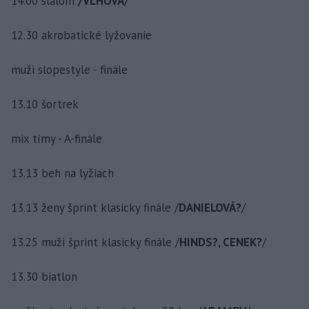
14.00 slalom
/VLHOVÁ
/
12.30 akrobatické lyžovanie
muži slopestyle - finále
13.10 šortrek
mix tímy - A-finále
13.13 beh na lyžiach
13.13 ženy šprint klasicky finále /
DANIELOVÁ?
/
13.25 muži šprint klasicky finále /
HINDS?, CENEK?
/
13.30 biatlon