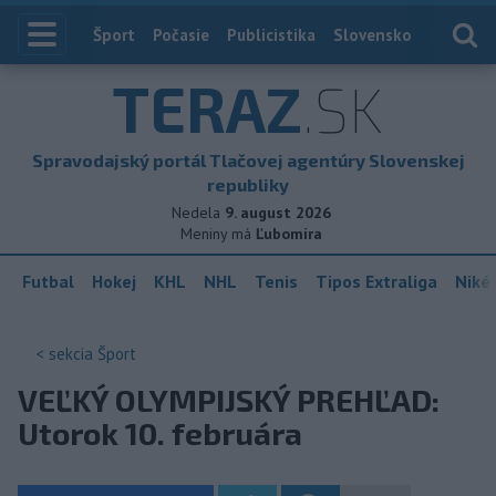
Index
Šport
Počasie
Publicistika
Slovensko
Zahranič
TERAZ
.SK
Spravodajský portál Tlačovej agentúry Slovenskej
republiky
Nedela
9. august 2026
Meniny má
Ľubomíra
Futbal
Hokej
KHL
NHL
Tenis
Tipos Extraliga
Niké 
< sekcia
Šport
VEĽKÝ OLYMPIJSKÝ PREHĽAD:
Utorok 10. februára