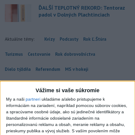
ĎALŠÍ TEPLOTNÝ REKORD: Tentoraz
padol v Dolných Plachtinciach
Aktuálne témy:
Kvízy
Podcasty
Rok Ľ.Štúra
Turizmus
Cestovanie
Rok dobrovoľníctva
Dielo týždňa
Referendum
MS v hokeji
Komunálne voľby
Vážime si vaše súkromie
My a naši
partneri
ukladáme a/alebo pristupujeme k
informáciám na zariadení, napríklad pomocou súborov cookies,
a spracúvame osobné údaje, ako sú jedinečné identifikátory a
štandardné informácie odosielané zariadením na
personalizovanú reklamu a obsah, meranie reklamy a obsahu,
prieskumy publika a vývoj služieb.
S vaším povolením môže