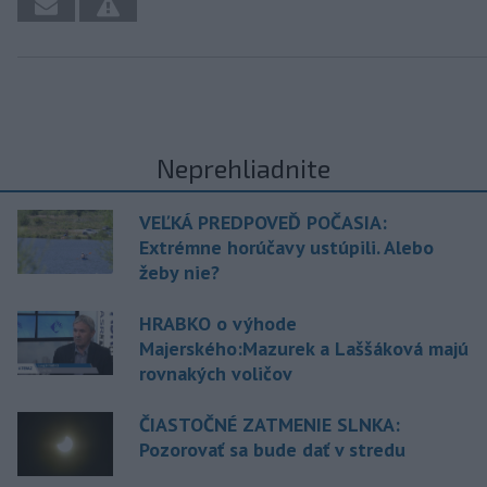
Neprehliadnite
VEĽKÁ PREDPOVEĎ POČASIA:
Extrémne horúčavy ustúpili. Alebo
žeby nie?
HRABKO o výhode
Majerského:Mazurek a Laššáková majú
rovnakých voličov
ČIASTOČNÉ ZATMENIE SLNKA:
Pozorovať sa bude dať v stredu