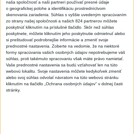
naša spoločnosť a naši partneri používať presné údaje
o geografickej polohe a identifikáciu prostredníctvom
skenovania zariadenia. Súhlas s vyššie uvedeným spracúvaním
zo strany našej spoločnosti a našich 824 partnerov môžete
poskytnúť kliknutím na príslušné tlačidlo. Skôr než súhlas
poskytnete, môžete kliknutím jeho poskytnutie odmietnuť alebo
si preštudovať podrobnejšie informácie a zmeniť svoje
prednostné nastavenia.
Zoberte na vedomie, že na niektoré
formy spracúvania vašich osobných údajov nepotrebujeme váš
súhlas, proti takémuto spracovaniu však máte právo namietať.
J. Božik: Financovanie samospráv nie je
Vaše prednostné nastavenia sa budú vzťahovať len na túto
ich jediný problém
webovú lokalitu. Svoje nastavenia môžete kedykoľvek zmeniť
alebo svoj súhlas odvolať návratom na túto webovú stránku
V relácii Štúdio TASR sa Oliver Remiaš o reforme samospráv
kliknutím na tlačidlo „Ochrana osobných údajov“ v dolnej časti
rozprával s predsedom Združenia miest a obcí Slovenska
stránky.
Jozefom Božikom. Reláciu nájdete aj na YouTube a
podcastových platformách.
dnes 7:00
V nedeľu bude jasno alebo len
malá oblačnosť