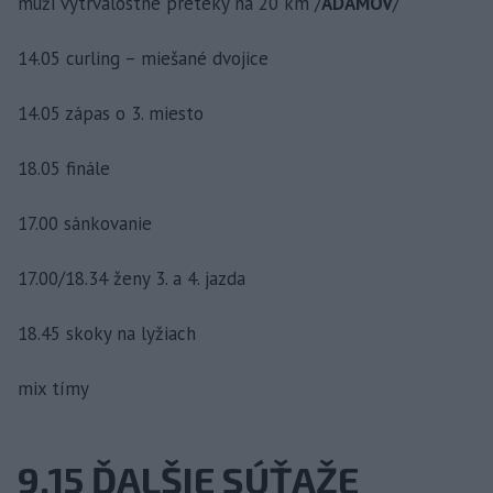
muži vytrvalostné preteky na 20 km /
ADAMOV
/
14.05 curling – miešané dvojice
14.05 zápas o 3. miesto
18.05 finále
17.00 sánkovanie
17.00/18.34 ženy 3. a 4. jazda
18.45 skoky na lyžiach
mix tímy
9.15 ĎALŠIE SÚŤAŽE