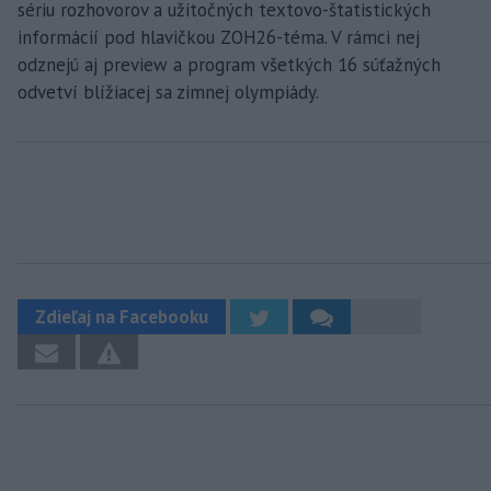
sériu rozhovorov a užitočných textovo-štatistických
informácií pod hlavičkou ZOH26-téma. V rámci nej
odznejú aj preview a program všetkých 16 súťažných
odvetví blížiacej sa zimnej olympiády.
Zdieľaj na Facebooku