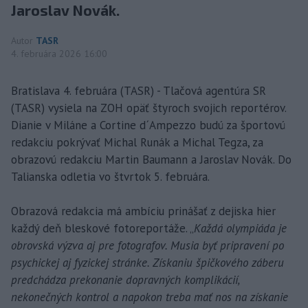
Jaroslav Novák.
Autor
TASR
4. februára 2026 16:00
Bratislava 4. februára (TASR) - Tlačová agentúra SR
(TASR) vysiela na ZOH opäť štyroch svojich reportérov.
Dianie v Miláne a Cortine d´Ampezzo budú za športovú
redakciu pokrývať Michal Runák a Michal Tegza, za
obrazovú redakciu Martin Baumann a Jaroslav Novák. Do
Talianska odletia vo štvrtok 5. februára.
Obrazová redakcia má ambíciu prinášať z dejiska hier
každý deň bleskové fotoreportáže. „
Každá olympiáda je
obrovská výzva aj pre fotografov. Musia byť pripravení po
psychickej aj fyzickej stránke. Získaniu špičkového záberu
predchádza prekonanie dopravných komplikácií,
nekonečných kontrol a napokon treba mať nos na získanie