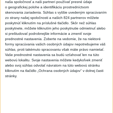
naša spoločnosť a naši partneri používať presné údaje
ukrajinského výrobcu zbraní
o geografickej polohe a identifikáciu prostredníctvom
Fire Point
skenovania zariadenia. Súhlas s vyššie uvedeným spracúvaním
dnes 13:55
zo strany našej spoločnosti a našich 824 partnerov môžete
poskytnúť kliknutím na príslušné tlačidlo. Skôr než súhlas
Zelenskyj: Ukrajine nezostala
poskytnete, môžete kliknutím jeho poskytnutie odmietnuť alebo
prakticky žiadna nepoškodená
si preštudovať podrobnejšie informácie a zmeniť svoje
elektráreň
prednostné nastavenia.
Zoberte na vedomie, že na niektoré
formy spracúvania vašich osobných údajov nepotrebujeme váš
dnes 15:18
súhlas, proti takémuto spracovaniu však máte právo namietať.
STOVKY EVAKUOVANÝCH: Požiar
Vaše prednostné nastavenia sa budú vzťahovať len na túto
sa šíril blízko dovolenkovej
webovú lokalitu. Svoje nastavenia môžete kedykoľvek zmeniť
destinácie
alebo svoj súhlas odvolať návratom na túto webovú stránku
kliknutím na tlačidlo „Ochrana osobných údajov“ v dolnej časti
dnes 15:01
stránky.
Poslanecký klub Tiszy nominuje
na post prezidenta Andrása
Baku
aktualizované
dnes 13:44
,
dnes 13:59
SMUTNÁ SPRÁVA: Vo veku 68