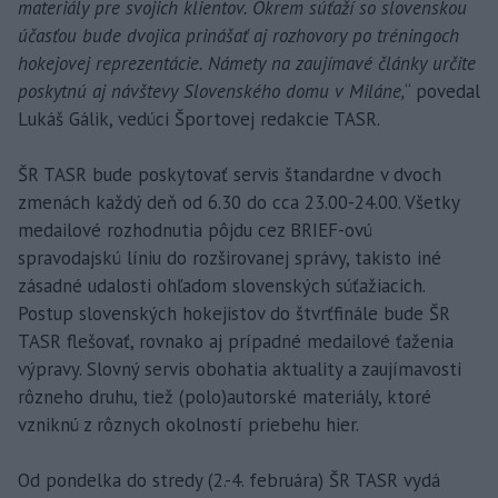
materiály pre svojich klientov. Okrem súťaží so slovenskou
účasťou bude dvojica prinášať aj rozhovory po tréningoch
hokejovej reprezentácie. Námety na zaujímavé články určite
poskytnú aj návštevy Slovenského domu v Miláne,
“ povedal
Lukáš Gálik, vedúci Športovej redakcie TASR.
ŠR TASR bude poskytovať servis štandardne v dvoch
zmenách každý deň od 6.30 do cca 23.00-24.00. Všetky
medailové rozhodnutia pôjdu cez BRIEF-ovú
spravodajskú líniu do rozširovanej správy, takisto iné
zásadné udalosti ohľadom slovenských súťažiacich.
Postup slovenských hokejistov do štvrťfinále bude ŠR
TASR flešovať, rovnako aj prípadné medailové ťaženia
výpravy. Slovný servis obohatia aktuality a zaujímavosti
rôzneho druhu, tiež (polo)autorské materiály, ktoré
vzniknú z rôznych okolností priebehu hier.
Od pondelka do stredy (2.-4. februára) ŠR TASR vydá