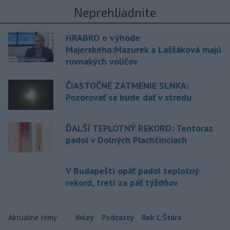
Neprehliadnite
HRABKO o výhode
Majerského:Mazurek a Laššáková majú
rovnakých voličov
ČIASTOČNÉ ZATMENIE SLNKA:
Pozorovať sa bude dať v stredu
ĎALŠÍ TEPLOTNÝ REKORD: Tentoraz
padol v Dolných Plachtinciach
V Budapešti opäť padol teplotný
rekord, tretí za päť týždňov
Aktuálne témy:
Kvízy
Podcasty
Rok Ľ.Štúra