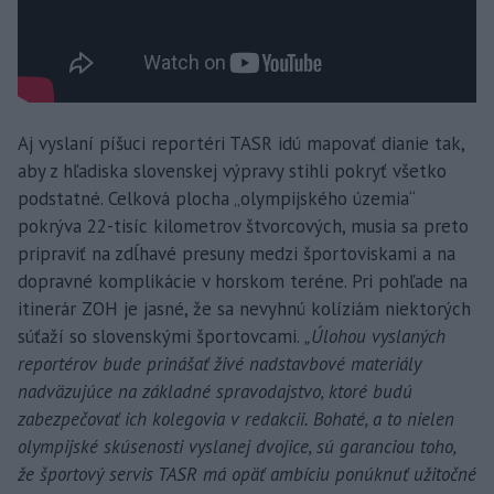
Aj vyslaní píšuci reportéri TASR idú mapovať dianie tak,
aby z hľadiska slovenskej výpravy stihli pokryť všetko
podstatné. Celková plocha „olympijského územia“
pokrýva 22-tisíc kilometrov štvorcových, musia sa preto
pripraviť na zdĺhavé presuny medzi športoviskami a na
dopravné komplikácie v horskom teréne. Pri pohľade na
itinerár ZOH je jasné, že sa nevyhnú kolíziám niektorých
súťaží so slovenskými športovcami.
„Úlohou vyslaných
reportérov bude prinášať živé nadstavbové materiály
nadväzujúce na základné spravodajstvo, ktoré budú
zabezpečovať ich kolegovia v redakcii. Bohaté, a to nielen
olympijské skúsenosti vyslanej dvojice, sú garanciou toho,
že športový servis TASR má opäť ambíciu ponúknuť užitočné