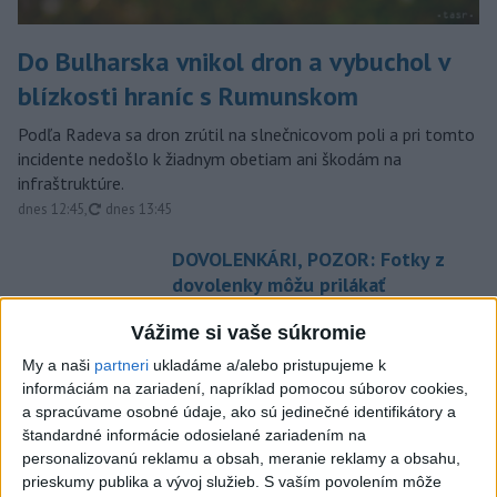
Do Bulharska vnikol dron a vybuchol v
blízkosti hraníc s Rumunskom
Podľa Radeva sa dron zrútil na slnečnicovom poli a pri tomto
incidente nedošlo k žiadnym obetiam ani škodám na
infraštruktúre.
aktualizované
dnes 12:45
,
dnes 13:45
DOVOLENKÁRI, POZOR: Fotky z
dovolenky môžu prilákať
zlodejov
Vážime si vaše súkromie
dnes 15:15
My a naši
partneri
ukladáme a/alebo pristupujeme k
Hamas tvrdí, že je naďalej
informáciám na zariadení, napríklad pomocou súborov cookies,
pripravený realizovať plán pre
a spracúvame osobné údaje, ako sú jedinečné identifikátory a
Pásmo Gazy
štandardné informácie odosielané zariadením na
dnes 15:25
personalizovanú reklamu a obsah, meranie reklamy a obsahu,
prieskumy publika a vývoj služieb.
S vaším povolením môže
Moskva tvrdí, že zasiahla závod