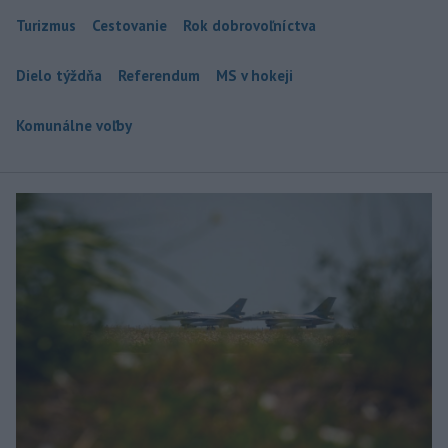
Turizmus
Cestovanie
Rok dobrovoľníctva
Dielo týždňa
Referendum
MS v hokeji
Komunálne voľby