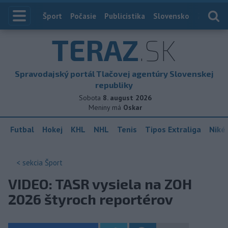
Index
Šport
Počasie
Publicistika
Slovensko
Zahranič
TERAZ
.SK
Spravodajský portál Tlačovej agentúry Slovenskej
republiky
Sobota
8. august 2026
Meniny má
Oskar
Futbal
Hokej
KHL
NHL
Tenis
Tipos Extraliga
Niké 
< sekcia
Šport
VIDEO: TASR vysiela na ZOH
2026 štyroch reportérov